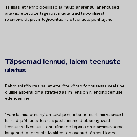
Ta lisas, et tehnoloogilised ja muud äriarengu lahendused
aitavad ettevõtte tegevust muuta traditsioonilisest
reisikorraldajast integreeritud reisiteenuste pakkujaks.
Täpsemad lennud, laiem teenuste
ulatus
Rakovski rõhutas ka, et ettevõte võtab fookusesse veel ühe
olulise aspekti oma strateegias, milleks on kliendikogemuse
edendamine.
“Pandeemia puhang on turul põhjustanud märkimisväärseid
häireid, põhjustades reisijatele mitmeid ebamugavaid
teenusekatkestusi. Lennufirmade täpsus on märkimisväärselt
langenud ja teenuste kvaliteet on saanud tõsiseid lööke.