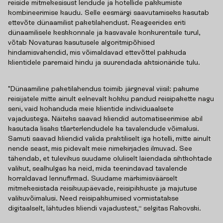
reiside mitmekesisust lendude ja hotellide pakkumiste
kombineerimise kaudu. Selle eesmärgi saavutamiseks kasutab
ettevõte dünaamilist paketilahendust. Reageerides eriti
dünaamilisele keskkonnale ja kasvavale konkurentsile turul,
võtab Novaturas kasutusele algoritmipõhised
hindamisvahendid, mis võimaldavad ettevõttel pakkuda
klientidele paremaid hindu ja suurendada aktsionäride tulu.
"Dünaamiline paketilahendus toimib järgneval viisil: pakume
reisijatele mitte ainult eelnevalt kokku pandud reisipakette nagu
seni, vaid kohanduda meie klientide individuaalsete
vajadustega. Näiteks saavad kliendid automatiseerimise abil
kasutada lisaks tšarterlendudele ka tavalendude võimalusi.
Samuti saavad kliendid valida praktiliselt iga hotelli, mitte ainult
nende seast, mis pidevalt meie nimekirjades ilmuvad. See
tähendab, et tulevikus suudame oluliselt laiendada sihtkohtade
valikut, sealhulgas ka neid, mida teenindavad tavalende
korraldavad lennufirmad. Suudame märkimisväärselt
mitmekesistada reisikuupäevade, reisipikkuste ja majutuse
valikuvõimalusi. Need reisipakkumised vormistatakse
digitaalselt, lähtudes kliendi vajadustest,“ selgitas Rakovski.