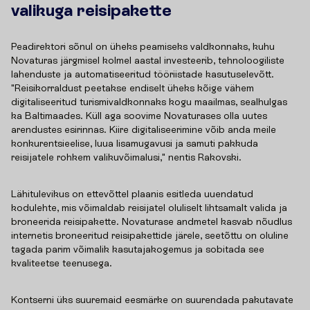
valikuga reisipakette
Peadirektori sõnul on üheks peamiseks valdkonnaks, kuhu
Novaturas järgmisel kolmel aastal investeerib, tehnoloogiliste
lahenduste ja automatiseeritud tööriistade kasutuselevõtt.
"Reisikorraldust peetakse endiselt üheks kõige vähem
digitaliseeritud turismivaldkonnaks kogu maailmas, sealhulgas
ka Baltimaades. Küll aga soovime Novaturases olla uutes
arendustes esirinnas. Kiire digitaliseerimine võib anda meile
konkurentsieelise, luua lisamugavusi ja samuti pakkuda
reisijatele rohkem valikuvõimalusi," nentis Rakovski.
Lähitulevikus on ettevõttel plaanis esitleda uuendatud
kodulehte, mis võimaldab reisijatel oluliselt lihtsamalt valida ja
broneerida reisipakette. Novaturase andmetel kasvab nõudlus
internetis broneeritud reisipakettide järele, seetõttu on oluline
tagada parim võimalik kasutajakogemus ja sobitada see
kvaliteetse teenusega.
Kontserni üks suuremaid eesmärke on suurendada pakutavate