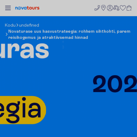
K
o
d
u
undefined
Novaturase uus kasvustrateegia: rohkem sihtkohti, parem
reisikogemus ja atraktiivsemad hinnad