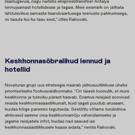
lisamugavusi, nagu näiteks ekspresstransfeer Antalya
lennujaamast hotellidesse ja tagasi. Meie eesmärk on jätkata
lähitulevikus sarnaste lisandväärtusega teenuste pakkumisega,
nii tasuta kui ka tasu eest," ütles Rakovski.
Keskkonnasõbralikud lennud ja
hotellid
Novaturas grupi uus strateegia määrab jätkusuutlikkuse üheks
prioriteetseks fookusvaldkonnaks. "On täiesti loomulik, et mure
keskkonna ja tuleviku pärast kasvab. Enamus reisijaid soovivad
reisida keskkonnasäästlikumalt, kuid sageli puudub arusaam,
kuidas kõige paremini tegutseda. Seetõttu võtame turuliidrina
aktiivseid samme oma keskkonnamõju vähendamiseks ja
jagame reisijatele infot, kuidas nad saavad ise
keskkonnasäästlikkusele kaasa aidata," nentis Rakovski.