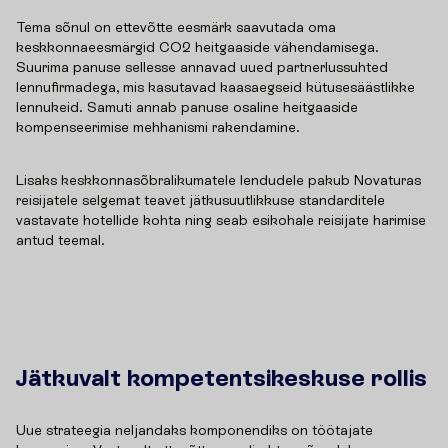
Tema sõnul on ettevõtte eesmärk saavutada oma
keskkonnaeesmärgid CO2 heitgaaside vähendamisega.
Suurima panuse sellesse annavad uued partnerlussuhted
lennufirmadega, mis kasutavad kaasaegseid kütusesäästlikke
lennukeid. Samuti annab panuse osaline heitgaaside
kompenseerimise mehhanismi rakendamine.
Lisaks keskkonnasõbralikumatele lendudele pakub Novaturas
reisijatele selgemat teavet jätkusuutlikkuse standarditele
vastavate hotellide kohta ning seab esikohale reisijate harimise
antud teemal.
Jätkuvalt kompetentsikeskuse rollis
Uue strateegia neljandaks komponendiks on töötajate