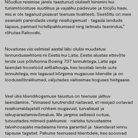
Nõudlus reisimise järele taastunud oluliselt kiiremini kui
turismitööstuse suutlikus ja vajaliku pädevuse ja tööjõu kasv,
mis ei ole taganud piisavat teenuse kvaliteeti. Seetõttu on meie
eesmärk parendada veelgi reisikogemust - tagada lendude
täpsus, parimad hotellipakkumised ning laitmatu teenindus,”
rõhutas Rakovski.
Novaturas viis eelmisel aastal läbi olulisi muudatusi
lennundussektoris nii Eestis kui Lätis. Eestis alustas ettevõte
lende uue põlvkonna Boeing 737 lennukitega, Lätis aga
laiendati koostööd airBalticuga, kes teostab lende uute
lennukitega, mis tagavad kõrgema mugavuse kliendile ja on
loodussõbralikumad, väljutades väiksemas koguses heitgaase.
Veel üks kliendikogemuse täiustus on teenuse jätkuv
laiendamine. "Viimased turutrendid näitavad, et reisijad ootavad
reisikorraldajatelt rohkem mugavust, turvalisust ja
isikupärastamisvõimalusi. Me järgime selliseid ootusi,
tutvustades mitmeid pakkumisi - näiteks tutvustasime
talvehooajaks madalaima hinna garantiid ja täiendavat lennu
täpsuse tagatist. Pakume teenuseid klientidele, kes soovivad