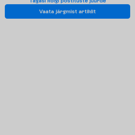
T
a
g
a
s
i
k
õ
i
g
i
p
o
s
t
i
t
u
s
t
e
j
u
u
r
d
e
V
a
a
t
a
j
ä
r
g
m
i
s
t
a
r
t
i
k
l
i
t