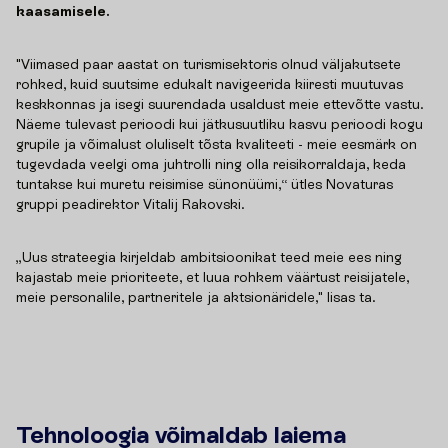
kaasamisele.
"Viimased paar aastat on turismisektoris olnud väljakutsete
rohked, kuid suutsime edukalt navigeerida kiiresti muutuvas
keskkonnas ja isegi suurendada usaldust meie ettevõtte vastu.
Näeme tulevast perioodi kui jätkusuutliku kasvu perioodi kogu
grupile ja võimalust oluliselt tõsta kvaliteeti - meie eesmärk on
tugevdada veelgi oma juhtrolli ning olla reisikorraldaja, keda
tuntakse kui muretu reisimise sünonüümi,“ ütles Novaturas
gruppi peadirektor Vitalij Rakovski.
„Uus strateegia kirjeldab ambitsioonikat teed meie ees ning
kajastab meie prioriteete, et luua rohkem väärtust reisijatele,
meie personalile, partneritele ja aktsionäridele," lisas ta.
Tehnoloogia võimaldab laiema