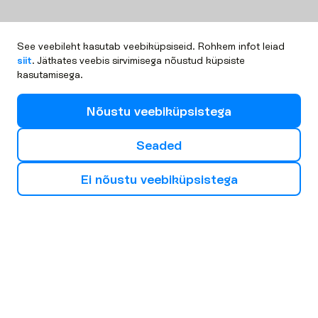
See veebileht kasutab veebiküpsiseid. Rohkem infot leiad
siit
. Jätkates veebis sirvimisega nõustud küpsiste
kasutamisega.
N
õ
u
s
t
u
v
e
e
b
i
k
ü
p
s
i
s
t
e
g
a
S
e
a
d
e
d
E
i
n
õ
u
s
t
u
v
e
e
b
i
k
ü
p
s
i
s
t
e
g
a
V
a
l
i
o
m
a
j
ä
r
g
m
i
n
e
r
e
i
s
i
s
u
u
n
d
Euroopa
Aafrika
Aasia
Bulgaaria
Küpros
Hispaania