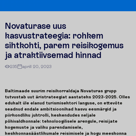
Novaturase uus
kasvustrateegia: rohkem
sihtkohti, parem reisikogemus
ja atraktiivsemad hinnad
235
aprill 20, 2023
Baltimaade suurim reisikorraldaja Novaturas grupp
tutvustab uut äristrateegiat aastateks 2023-2025. Olles
edukalt üle elanud turismisektori languse, on ettevõte
seadnud endale ambitsioonikad kasvu eesmärgid ja
piirkondliku juhtrolli, keskendudes neljale
põhivaldkonnale: tehnoloogilisele arengule, reisijate
kogemuste ja valiku parendamisele,
keskkonnasäästlikumale reisimisele ja kogu meeskonna