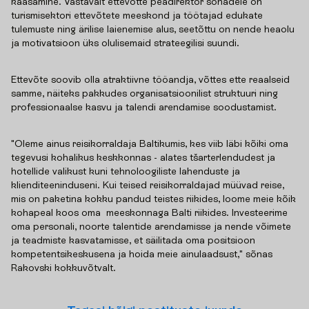
kaasamine. Vastavalt ettevõtte peadirektor sõnadele on
turismisektori ettevõtete meeskond ja töötajad edukate
tulemuste ning ärilise laienemise alus, seetõttu on nende heaolu
ja motivatsioon üks olulisemaid strateegilisi suundi.
Ettevõte soovib olla atraktiivne tööandja, võttes ette reaalseid
samme, näiteks pakkudes organisatsioonilist struktuuri ning
professionaalse kasvu ja talendi arendamise soodustamist.
"Oleme ainus reisikorraldaja Baltikumis, kes viib läbi kõiki oma
tegevusi kohalikus keskkonnas - alates tšarterlendudest ja
hotellide valikust kuni tehnoloogiliste lahenduste ja
klienditeeninduseni. Kui teised reisikorraldajad müüvad reise,
mis on paketina kokku pandud teistes riikides, loome meie kõik
kohapeal koos oma meeskonnaga Balti riikides. Investeerime
oma personali, noorte talentide arendamisse ja nende võimete
ja teadmiste kasvatamisse, et säilitada oma positsioon
kompetentsikeskusena ja hoida meie ainulaadsust," sõnas
Rakovski kokkuvõtvalt.