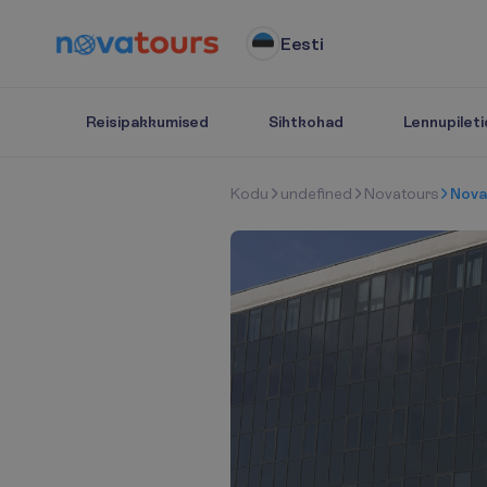
Eesti
Reisipakkumised
Sihtkohad
Lennupileti
K
o
d
u
undefined
Novatours
Nova