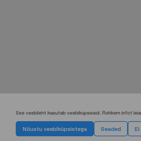
See veebileht kasutab veebiküpsiseid. Rohkem infot lei
N
õ
u
s
t
u
v
e
e
b
i
k
ü
p
s
i
s
t
e
g
a
S
e
a
d
e
d
E
i