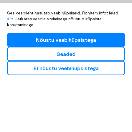
See veebileht kasutab veebiküpsiseid. Rohkem infot leiad
siit
. Jätkates veebis sirvimisega nõustud küpsiste
kasutamisega.
N
õ
u
s
t
u
v
e
e
b
i
k
ü
p
s
i
s
t
e
g
a
S
e
a
d
e
d
E
i
n
õ
u
s
t
u
v
e
e
b
i
k
ü
p
s
i
s
t
e
g
a
V
a
l
i
o
m
a
j
ä
r
g
m
i
n
e
r
e
i
s
i
s
u
u
n
d
Euroopa
Aafrika
Aasia
Bulgaaria
Küpros
Hispaania