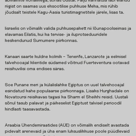
abivalmite kohalikega, sõnas Uustal. Palju kannatusi läbi elanud
riigist on saamas uus eksootilise puhkuse Meka, mis rühib
jõudsalt teistele Kagu-Aasia turistimagnetitele järele, lisas ta.
Iisraelis on võimalik valida puhkusepakett nii lõunapoolseimas ja
elavamas Eilatis, kui ka tervise- ja iluprotseduuridele
keskendunud Surnumere piirkonnas.
Kanaari saarte kuldne kolmik – Tenerife, Lanzarote ja eelmisel
talvehooajal klientide südamed võitnud Fuerteventura ootavad
reisihuvilisi oma endises säras.
Soe Punane meri ja külalislahke Egiptus on uuel talvehooajal
esindatud kahe populaarse piirkonnaga. Lisaks Hurghadale on
Novatoursi reisikavas tagasi ka Sharm el Sheikhi reisid. Uustali
sõnul tasub palavat ja päikeselist Egiptust talvisel perioodil
kindlasti taasavastada.
Araabia Ühendemiraatides (AÜE) on võimalik endiselt avastada
pidevalt arenevaid ja üha enam luksuslikkuse poole püüdlevaid