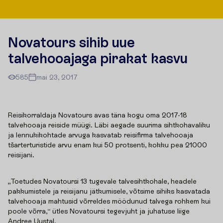
Novatours sihib uue
talvehooajaga pirakat kasvu
585
mai 23, 2017
Reisikorraldaja Novatours avas täna kogu oma 2017-18
talvehooaja reiside müügi. Läbi aegade suurima sihtkohavaliku
ja lennukikohtade arvuga kasvatab reisifirma talvehooaja
tšarterturistide arvu enam kui 50 protsenti, kokku pea 21000
reisijani.
„Toetudes Novatoursi 13 tugevale talvesihtkohale, headele
pakkumistele ja reisijanu jätkumisele, võtsime sihiks kasvatada
talvehooaja mahtusid võrreldes möödunud talvega rohkem kui
poole võrra,“ ütles Novatoursi tegevjuht ja juhatuse liige
Andree Uustal.