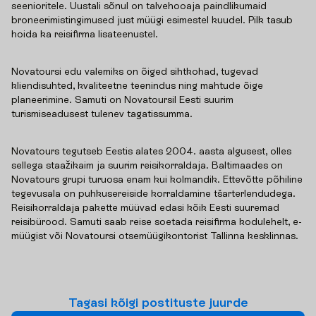
seenioritele. Uustali sõnul on talvehooaja paindlikumaid
broneerimistingimused just müügi esimestel kuudel. Pilk tasub
hoida ka reisifirma lisateenustel.
Novatoursi edu valemiks on õiged sihtkohad, tugevad
kliendisuhted, kvaliteetne teenindus ning mahtude õige
planeerimine. Samuti on Novatoursil Eesti suurim
turismiseadusest tulenev tagatissumma.
Novatours tegutseb Eestis alates 2004. aasta algusest, olles
sellega staažikaim ja suurim reisikorraldaja. Baltimaades on
Novatours grupi turuosa enam kui kolmandik. Ettevõtte põhiline
tegevusala on puhkusereiside korraldamine tšarterlendudega.
Reisikorraldaja pakette müüvad edasi kõik Eesti suuremad
reisibürood. Samuti saab reise soetada reisifirma kodulehelt, e-
müügist või Novatoursi otsemüügikontorist Tallinna kesklinnas.
T
a
g
a
s
i
k
õ
i
g
i
p
o
s
t
i
t
u
s
t
e
j
u
u
r
d
e