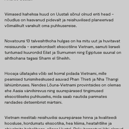
Viimased kaheksa kuud on Uustali sõnul olnud eriti head –
nõudlus on kasvanud pidevalt ja reisihuvilised planeerivad
võimalikult varakult oma puhkusereise.
Novatoursi 13 talvesihtkoha hulgas on ka mitu uut ja huvitavat
reisisuunda – esmakordselt eksootiline Vietnam, samuti Iisraeli
tuntumad kuurordid Eilat ja Surnumeri ning Egiptuse suunal on
sihtkohana tagasi Sharm el Sheikh.
Hooaja üllatajaks võib sel korral pidada Vietnami, mille
peamised turismikeskused asuvad Phan Thieti ja Nha Thangi
lähiümbruses. Nendes Lõuna-Vietnami provintsides on olemas
ehe Aasia värvikirevus ning suurepärased tingimused
eksootiliseks puhkuseks, mida saab nautida parimates
randades detsembrist märtsini.
Vietnam meelitab reisihuvilisi suurepärase hinna ja kvaliteedi
koosluse, kordumatu eksootika, hea kliima, heatahtlike ja