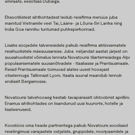
emiraate, eesotsas Dubaiga.
Eksootilistest sihtkohtadest leidub reisifirma menüüs juba
mainitud Vietnamile veel Tai, Lääne- ja Lõuna-Sri Lanka ning
India Goa ranniku tuntumad puhkepiirkonnad.
Lisaks soojadele talvereisidele pakub reisifirma aktiivsematele
reisihuvilistele mäesuusareise. Juba neljandat aastat järjest on
suusahuvilistel võimalus lennata Novatoursi tšarterreisidega Alpi
populaarsematele suusanõlvadele - Itaaliasse ja Prantsusmaale.
Reisid Prantsusmaale toimuvad alates uuest hooajast
otselennuga Tallinnast Lyoni. Itaalia suunal maandub lennuk
endiselt Bergamosse.
Novatoursi talvehooaeg kestab tavapäraselt oktoobrist aprillini.
Enamus sihtkohtades on lisandunud uusi kuurorte, hotelle ja
lisateenuseid.
Koostöös oma heade partneritega pakub Novatours soodsaid
reisitingimusi varajastele ostjatele, gruppidele, noorpaaridele ja