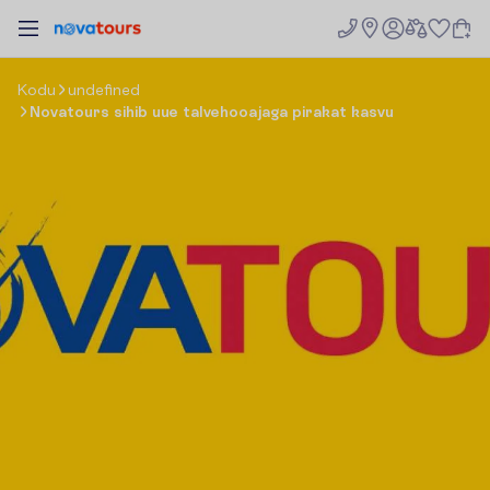
K
o
d
u
undefined
Novatours sihib uue talvehooajaga pirakat kasvu