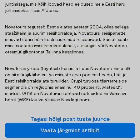
juhtimisega, mis kõik loovad head eeldused meie Eesti haru
juhtimiseks,“ lisas Aldonis.
Novatours tegutseb Eestis alates aastast 2004, olles sellega
staažikaim ja suurim reisikorraldaja. Novatoursi reisipakette
müüvad edasi kõik Eesti suuremad reisibürood. Samuti saab
reise soetada reisifirma kodulehelt, e-müügist või Novatoursi
otsemüügikontorist Tallinna kesklinnas.
Novaturas grupp (tegutseb Eestis ja Lätis Novatoursi nime all)
on nii müügikäibe kui ka reisijate arvu poolest Leedu, Läti ja
Eesti reisikorraldajate turuliider. Grupi turuosa tšarterreiside
segmendis on regioonis enam kui 40 protsenti. Alates 21.
märtsist 2018 on Novaturase aktsiad noteeritud nii Varssavi
börsil (WSE) kui ka Vilniuse Nasdaqi börsil.
T
a
g
a
s
i
k
õ
i
g
i
p
o
s
t
i
t
u
s
t
e
j
u
u
r
d
e
V
a
a
t
a
j
ä
r
g
m
i
s
t
a
r
t
i
k
l
i
t