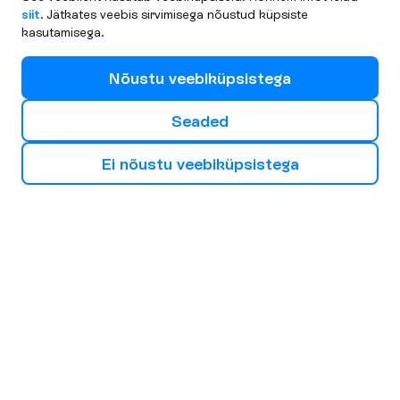
siit
. Jätkates veebis sirvimisega nõustud küpsiste
kasutamisega.
N
õ
u
s
t
u
v
e
e
b
i
k
ü
p
s
i
s
t
e
g
a
S
e
a
d
e
d
E
i
n
õ
u
s
t
u
v
e
e
b
i
k
ü
p
s
i
s
t
e
g
a
V
a
l
i
o
m
a
j
ä
r
g
m
i
n
e
r
e
i
s
i
s
u
u
n
d
Euroopa
Aafrika
Aasia
Bulgaaria
Küpros
Hispaania
Burgas
Larnaca
Malaga
Barcelona