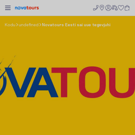
K
o
d
u
undefined
Novatours Eesti sai uue tegevjuhi