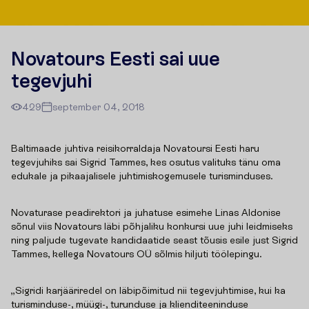
Novatours Eesti sai uue
tegevjuhi
429
september 04, 2018
Baltimaade juhtiva reisikorraldaja Novatoursi Eesti haru
tegevjuhiks sai Sigrid Tammes, kes osutus valituks tänu oma
edukale ja pikaajalisele juhtimiskogemusele turisminduses.
Novaturase peadirektori ja juhatuse esimehe Linas Aldonise
sõnul viis Novatours läbi põhjaliku konkursi uue juhi leidmiseks
ning paljude tugevate kandidaatide seast tõusis esile just Sigrid
Tammes, kellega Novatours OÜ sõlmis hiljuti töölepingu.
„Sigridi karjääriredel on läbipõimitud nii tegevjuhtimise, kui ka
turisminduse-, müügi-, turunduse ja klienditeeninduse