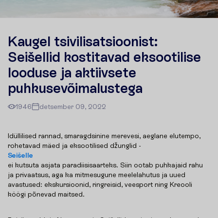
Kaugel tsivilisatsioonist:
Seišellid kostitavad eksootilise
looduse ja aktiivsete
puhkusevõimalustega
1946
detsember 09, 2022
Idüllilised rannad, smaragdsinine merevesi, aeglane elutempo,
rohetavad mäed ja eksootilised džunglid -
Seišelle
ei kutsuta asjata paradiisisaarteks. Siin ootab puhkajaid rahu
ja privaatsus, aga ka mitmesugune meelelahutus ja uued
avastused: ekskursioonid, ringreisid, veesport ning Kreooli
köögi põnevad maitsed.