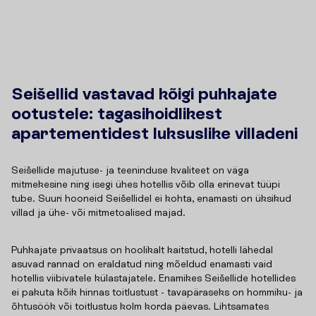
Seišellid vastavad kõigi puhkajate
ootustele: tagasihoidlikest
apartementidest luksuslike villadeni
Seišellide majutuse- ja teeninduse kvaliteet on väga
mitmekesine ning isegi ühes hotellis võib olla erinevat tüüpi
tube. Suuri hooneid Seišellidel ei kohta, enamasti on üksikud
villad ja ühe- või mitmetoalised majad.
Puhkajate privaatsus on hoolikalt kaitstud, hotelli lähedal
asuvad rannad on eraldatud ning mõeldud enamasti vaid
hotellis viibivatele külastajatele. Enamikes Seišellide hotellides
ei pakuta kõik hinnas toitlustust - tavapäraseks on hommiku- ja
õhtusöök või toitlustus kolm korda päevas. Lihtsamates