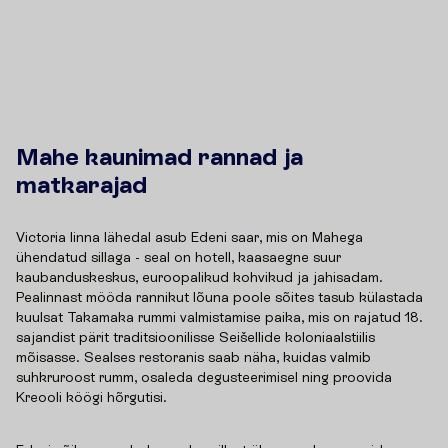
Mahe kaunimad rannad ja
matkarajad
Victoria linna lähedal asub Edeni saar, mis on Mahega
ühendatud sillaga - seal on hotell, kaasaegne suur
kaubanduskeskus, euroopalikud kohvikud ja jahisadam.
Pealinnast mööda rannikut lõuna poole sõites tasub külastada
kuulsat Takamaka rummi valmistamise paika, mis on rajatud 18.
sajandist pärit traditsioonilisse Seišellide koloniaalstiilis
mõisasse. Sealses restoranis saab näha, kuidas valmib
suhkruroost rumm, osaleda degusteerimisel ning proovida
Kreooli köögi hõrgutisi.