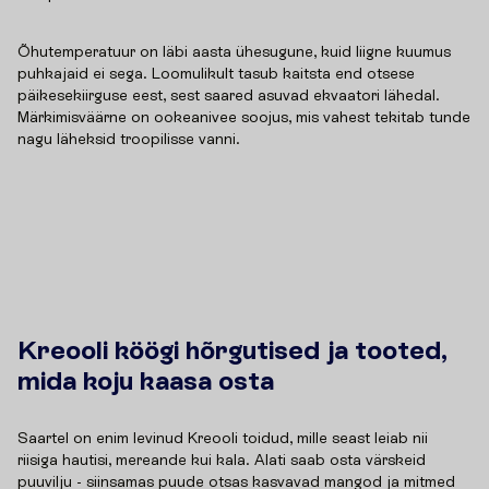
Õhutemperatuur on läbi aasta ühesugune, kuid liigne kuumus
puhkajaid ei sega. Loomulikult tasub kaitsta end otsese
päikesekiirguse eest, sest saared asuvad ekvaatori lähedal.
Märkimisväärne on ookeanivee soojus, mis vahest tekitab tunde
nagu läheksid troopilisse vanni.
Kreooli köögi hõrgutised ja tooted,
mida koju kaasa osta
Saartel on enim levinud Kreooli toidud, mille seast leiab nii
riisiga hautisi, mereande kui kala. Alati saab osta värskeid
puuvilju - siinsamas puude otsas kasvavad mangod ja mitmed