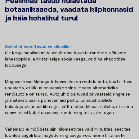
Pealinnas tasub külastada
botaanikaaeda, vaadata kilpkonnasid
ja käia kohalikul turul
Seišellid meelitavad reisihuvilisi
üle kogu maailma mitte ainult oma kaunite randade, võluvate
lahesoppide ja kristallselge sooja veega, vaid ka eksootilise
loodusega.
Mugavaim viis Mahega tutvumiseks on rentida auto, kuid ei tasu
unustada, et liiklus on vasakpoolne. Heaks alternatiiviks
rendiautole on takso. Autojuhid pakuvad privaatseid ringreise
ja näitavad saare põnevamaid paiku. Luksushotellide
külastajatele meeldib sageli võtta takso lihtsalt selleks, et minna
saare teisel küljel asuvasse randa ning tulla jälle tagasi.
Vahemaid ei mõõdeta siin kilomeetrites vaid minutites, sest tee
lookleb sageli läbi mägede ning seega võib mõne kilomeetri