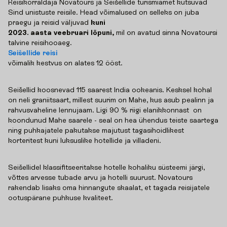
Reisikorraldaja Novatours ja Seišellide turismiamet kutsuvad
Sind unistuste reisile. Head võimalused on selleks on juba
praegu ja reisid väljuvad
kuni
2023. aasta veebruari lõpuni,
mil on avatud sinna Novatoursi
talvine reisihooaeg.
Seišellide reisi
võimalik kestvus on alates 12 ööst.
Seišellid koosnevad 115 saarest India ookeanis. Kesksel kohal
on neli graniitsaart, millest suurim on Mahe, kus asub pealinn ja
rahvusvaheline lennujaam. Ligi 90 % riigi elanikkonnast on
koondunud Mahe saarele - seal on hea ühendus teiste saartega
ning puhkajatele pakutakse majutust tagasihoidlikest
korteritest kuni luksuslike hotellide ja villadeni.
Seišellidel klassifitseeritakse hotelle kohaliku süsteemi järgi,
võttes arvesse tubade arvu ja hotelli suurust. Novatours
rakendab lisaks oma hinnangute skaalat, et tagada reisijatele
ootuspärane puhkuse kvaliteet.