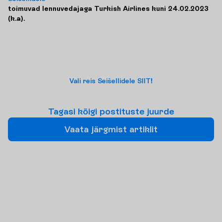
toimuvad lennuvedajaga Turkish Airlines kuni 24.02.2023
(k.a).
Vali reis Seišellidele SIIT!
T
a
g
a
s
i
k
õ
i
g
i
p
o
s
t
i
t
u
s
t
e
j
u
u
r
d
e
V
a
a
t
a
j
ä
r
g
m
i
s
t
a
r
t
i
k
l
i
t