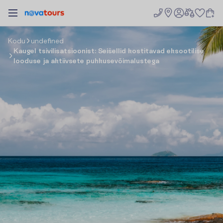
K
o
d
u
undefined
Kaugel tsivilisatsioonist: Seišellid kostitavad eksootilise
looduse ja aktiivsete puhkusevõimalustega