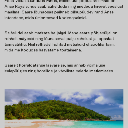
Edasi võiks suunduda randa, millest üks populaarsemaid on
Anse Royale, kus saab sukelduda ning imetleda kirevat veealust
maailma. Saare lõunaosas paikneb pilkupüüdev rand Anse
Intendace, mida ümbritsevad kookospalmid.
Seišellidel saab matkata ka jalgsi. Mahe saare põhjaküljel on
rohkelt mägesid ning lõunaserval palju rohelust ja lopsakat
taimestikku. Neil retkedel kohtad metsikuid eksootilisi taimi,
mida me kodudes kasvatame toataimena.
Saarelt korraldatakse laevareise, mis annab võimaluse
kalapüügiks ning korallide ja värviliste kalade imetlemiseks.