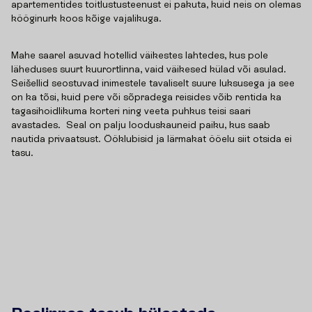
apartementides toitlustusteenust ei pakuta, kuid neis on olemas
kööginurk koos kõige vajalikuga.
Mahe saarel asuvad hotellid väikestes lahtedes, kus pole
läheduses suurt kuurortlinna, vaid väikesed külad või asulad.
Seišellid seostuvad inimestele tavaliselt suure luksusega ja see
on ka tõsi, kuid pere või sõpradega reisides võib rentida ka
tagasihoidlikuma korteri ning veeta puhkus teisi saari
avastades. Seal on palju looduskauneid paiku, kus saab
nautida privaatsust. Ööklubisid ja lärmakat ööelu siit otsida ei
tasu.