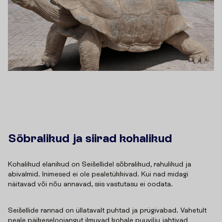
Sõbralikud ja siirad kohalikud
Kohalikud elanikud on Seišellidel sõbralikud, rahulikud ja
abivalmid. Inimesed ei ole pealetükkivad. Kui nad midagi
näitavad või nõu annavad, siis vastutasu ei oodata.
Seišellide rannad on üllatavalt puhtad ja prügivabad. Vahetult
peale päikeseloojangut ilmuvad kohale puuvilju jahtivad