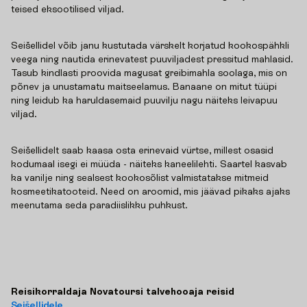
teised eksootilised viljad.
Seišellidel võib janu kustutada värskelt korjatud kookospähkli
veega ning nautida erinevatest puuviljadest pressitud mahlasid.
Tasub kindlasti proovida magusat greibimahla soolaga, mis on
põnev ja unustamatu maitseelamus. Banaane on mitut tüüpi
ning leidub ka haruldasemaid puuvilju nagu näiteks leivapuu
viljad.
Seišellidelt saab kaasa osta erinevaid vürtse, millest osasid
kodumaal isegi ei müüda - näiteks kaneelilehti. Saartel kasvab
ka vanilje ning sealsest kookosõlist valmistatakse mitmeid
kosmeetikatooteid. Need on aroomid, mis jäävad pikaks ajaks
meenutama seda paradiislikku puhkust.
Reisikorraldaja Novatoursi talvehooaja reisid
Seišellidele