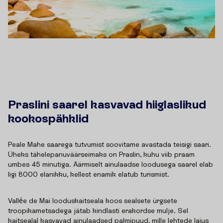
Praslini saarel kasvavad hiiglaslikud
kookospähklid
Peale Mahe saarega tutvumist soovitame avastada teisigi saari.
Üheks tähelepanuväärseimaks on Praslin, kuhu viib praam
umbes 45 minutiga. Äärmiselt ainulaadse loodusega saarel elab
ligi 8000 elanikku, kellest enamik elatub turismist.
Vallée de Mai looduskaitseala koos sealsete ürgsete
troopikametsadega jätab kindlasti erakordse mulje. Sel
kaitsealal kasvavad ainulaadsed palmipuud, mille lehtede laius