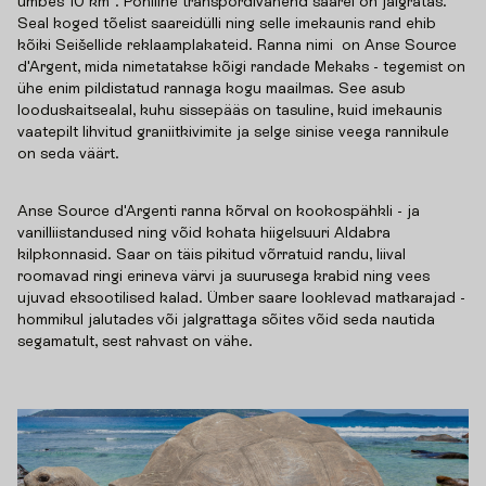
umbes 10 km². Põhiline transpordivahend saarel on jalgratas.
Seal koged tõelist saareidülli ning selle imekaunis rand ehib
kõiki Seišellide reklaamplakateid. Ranna nimi on Anse Source
d'Argent, mida nimetatakse kõigi randade Mekaks - tegemist on
ühe enim pildistatud rannaga kogu maailmas. See asub
looduskaitsealal, kuhu sissepääs on tasuline, kuid imekaunis
vaatepilt lihvitud graniitkivimite ja selge sinise veega rannikule
on seda väärt.
Anse Source d'Argenti ranna kõrval on kookospähkli - ja
vanilliistandused ning võid kohata hiigelsuuri Aldabra
kilpkonnasid. Saar on täis pikitud võrratuid randu, liival
roomavad ringi erineva värvi ja suurusega krabid ning vees
ujuvad eksootilised kalad. Ümber saare looklevad matkarajad -
hommikul jalutades või jalgrattaga sõites võid seda nautida
segamatult, sest rahvast on vähe.