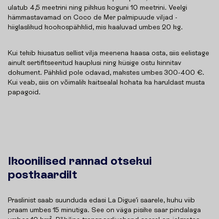
ulatub 4,5 meetrini ning pikkus koguni 10 meetrini. Veelgi
hämmastavamad on Coco de Mer palmipuude viljad -
hiiglaslikud kookospähklid, mis kaaluvad umbes 20 kg.
Kui tekib kiusatus sellist vilja meenena kaasa osta, siis eelistage
ainult sertifitseeritud kauplusi ning küsige ostu kinnitav
dokument. Pähklid pole odavad, makstes umbes 300-400 €.
Kui veab, siis on võimalik kaitsealal kohata ka haruldast musta
papagoid.
Ikoonilised rannad otsekui
postkaardilt
Praslinist saab suunduda edasi La Digue’i saarele, kuhu viib
praam umbes 15 minutiga. See on väga pisike saar pindalaga