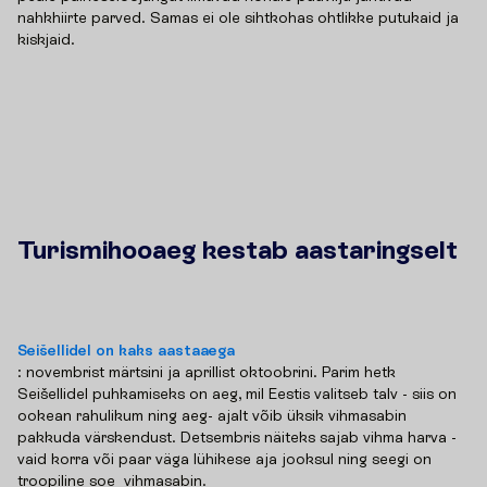
nahkhiirte parved. Samas ei ole sihtkohas ohtlikke putukaid ja
kiskjaid.
Turismihooaeg kestab aastaringselt
Seišellidel on kaks aastaaega
: novembrist märtsini ja aprillist oktoobrini. Parim hetk
Seišellidel puhkamiseks on aeg, mil Eestis valitseb talv - siis on
ookean rahulikum ning aeg- ajalt võib üksik vihmasabin
pakkuda värskendust. Detsembris näiteks sajab vihma harva -
vaid korra või paar väga lühikese aja jooksul ning seegi on
troopiline soe vihmasabin.