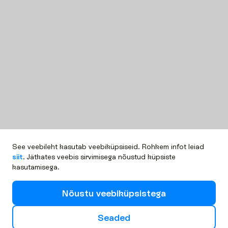
See veebileht kasutab veebiküpsiseid. Rohkem infot leiad
siit
. Jätkates veebis sirvimisega nõustud küpsiste
kasutamisega.
N
õ
u
s
t
u
v
e
e
b
i
k
ü
p
s
i
s
t
e
g
a
S
e
a
d
e
d