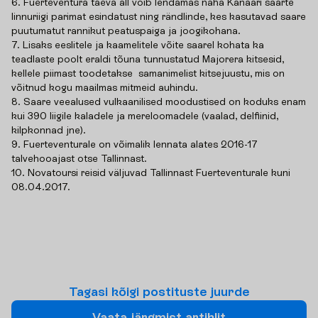
6. Fuerteventura taeva all võib lendamas näha Kanaari saarte
linnuriigi parimat esindatust ning rändlinde, kes kasutavad saare
puutumatut rannikut peatuspaiga ja joogikohana.
7. Lisaks eeslitele ja kaamelitele võite saarel kohata ka
teadlaste poolt eraldi tõuna tunnustatud Majorera kitsesid,
kellele piimast toodetakse samanimelist kitsejuustu, mis on
võitnud kogu maailmas mitmeid auhindu.
8. Saare veealused vulkaanilised moodustised on koduks enam
kui 390 liigile kaladele ja mereloomadele (vaalad, delfiinid,
kilpkonnad jne).
9. Fuerteventurale on võimalik lennata alates 2016-17
talvehooajast otse Tallinnast.
10. Novatoursi reisid väljuvad Tallinnast Fuerteventurale kuni
08.04.2017.
T
a
g
a
s
i
k
õ
i
g
i
p
o
s
t
i
t
u
s
t
e
j
u
u
r
d
e
V
a
a
t
a
j
ä
r
g
m
i
s
t
a
r
t
i
k
l
i
t