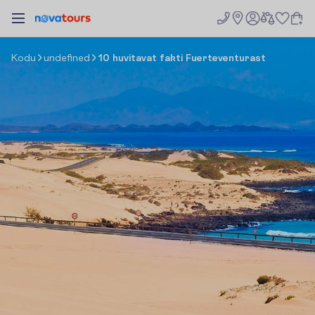
K
o
d
u
undefined
10 huvitavat fakti Fuerteventurast