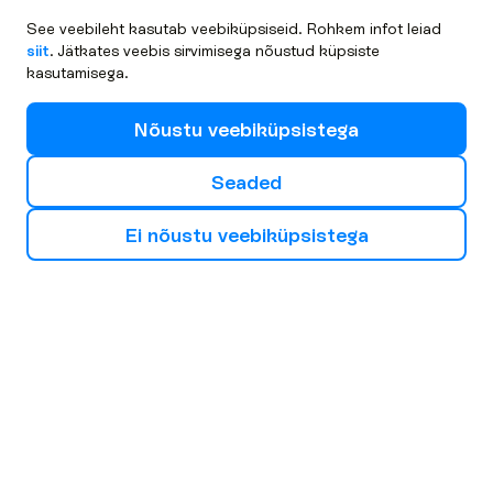
See veebileht kasutab veebiküpsiseid. Rohkem infot leiad
siit
. Jätkates veebis sirvimisega nõustud küpsiste
kasutamisega.
N
õ
u
s
t
u
v
e
e
b
i
k
ü
p
s
i
s
t
e
g
a
S
e
a
d
e
d
E
i
n
õ
u
s
t
u
v
e
e
b
i
k
ü
p
s
i
s
t
e
g
a
V
a
l
i
o
m
a
j
ä
r
g
m
i
n
e
r
e
i
s
i
s
u
u
n
d
Euroopa
Aafrika
Aasia
Bulgaaria
Küpros
Hispaania
Burgas
Larnaca
Malaga