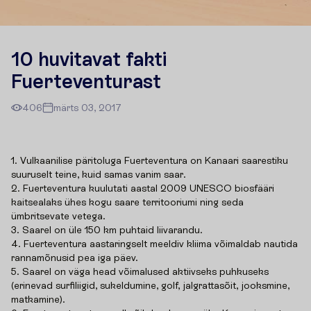
10 huvitavat fakti
Fuerteventurast
406
märts 03, 2017
1. Vulkaanilise päritoluga Fuerteventura on Kanaari saarestiku
suuruselt teine, kuid samas vanim saar.
2. Fuerteventura kuulutati aastal 2009 UNESCO biosfääri
kaitsealaks ühes kogu saare territooriumi ning seda
ümbritsevate vetega.
3. Saarel on üle 150 km puhtaid liivarandu.
4. Fuerteventura aastaringselt meeldiv kliima võimaldab nautida
rannamõnusid pea iga päev.
5. Saarel on väga head võimalused aktiivseks puhkuseks
(erinevad surfiliigid, sukeldumine, golf, jalgrattasõit, jooksmine,
matkamine).