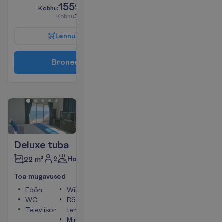
1559.00
K
o
k
k
u
:
€/reisija
K
o
k
k
u
3118.00
€/pakett
L
e
n
n
u
i
n
f
o
B
r
o
n
e
e
r
i
Deluxe tuba
2
Hommikusöök
22 m²
T
o
a
m
u
g
a
v
u
s
e
d
Föön
WiFi
WC
Rõdu või
Televiisor
terrass
Minikülmik