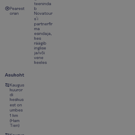
teeninda
Pearest
b
oran
Novatour
s`i
partnerfir
ma
esindaja,
kes
räägib
inglise
ja/või
vene
keeles
Asukoht
Kaugus
kuuror
di
keskus
est on
umbes
1 km
(Ham
Tien)
Kaugus