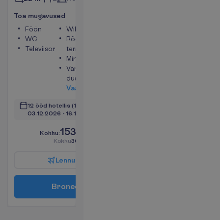
T
o
a
m
u
g
a
v
u
s
e
d
Föön
WiFi
WC
Rõdu või
Televiisor
terrass
Minikülmik
Vann või
dušš
V
a
a
t
a
12 ööd hotellis
(14 ööd kokku)
03.12.2026
 - 
16.12.2026
1535.00
K
o
k
k
u
:
€/reisija
K
o
k
k
u
3070.00
€/pakett
L
e
n
n
u
i
n
f
o
B
r
o
n
e
e
r
i