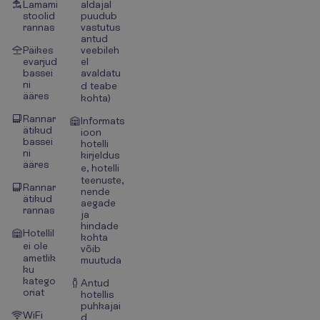
Lamami
aldajal
stoolid
puudub
rannas
vastutus
antud
Päikes
veebileh
evarjud
el
bassei
avaldatu
ni
d teabe
ääres
kohta)
Rannar
Informats
ätikud
ioon
bassei
hotelli
ni
kirjeldus
ääres
e, hotelli
teenuste,
Rannar
nende
ätikud
aegade
rannas
ja
hindade
Hotellil
kohta
ei ole
võib
ametlik
muutuda
ku
katego
Antud
oriat
hotellis
puhkajai
WiFi
d