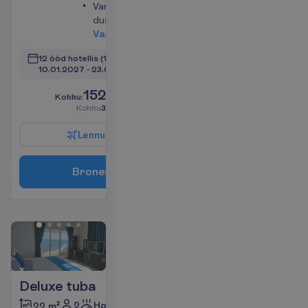
Vann või
dušš
V
a
a
t
a
12 ööd hotellis
(14 ööd kokku)
10.01.2027
 - 
23.01.2027
1529.00
K
o
k
k
u
:
€/reisija
K
o
k
k
u
3058.00
€/pakett
L
e
n
n
u
i
n
f
o
B
r
o
n
e
e
r
i
Deluxe tuba
2
Hommikusöök
22 m²