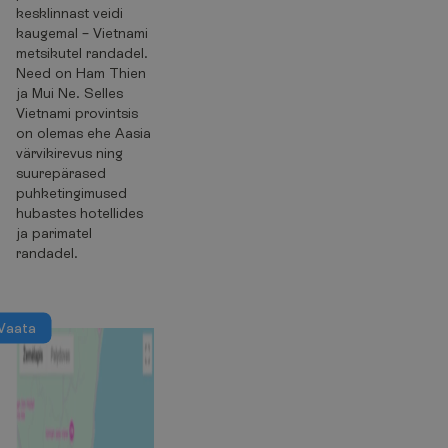
kesklinnast veidi
kaugemal – Vietnami
metsikutel randadel.
Need on Ham Thien
ja Mui Ne. Selles
Vietnami provintsis
on olemas ehe Aasia
värvikirevus ning
suurepärased
puhketingimused
hubastes hotellides
ja parimatel
randadel.
V
a
a
t
a