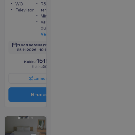
WC
Rõdu või
Televiisor
terrass
Minikülmik
Vann või
dušš
V
a
a
t
a
11 ööd hotellis
(12 ööd kokku)
28.11.2026
 - 
10.12.2026
1515.00
K
o
k
k
u
:
€/reisija
K
o
k
k
u
3030.00
€/pakett
L
e
n
n
u
i
n
f
o
B
r
o
n
e
e
r
i