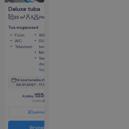
Deluxe tuba
2
Hommikusöök
22 m²
T
o
a
m
u
g
a
v
u
s
e
d
Föön
WiFi
WC
Rõdu või
Televiisor
terrass
Minikülmik
Vann või
dušš
V
a
a
t
a
13 ööd hotellis
(15 ööd kokku)
03.01.2027
 - 
17.01.2027
1555.00
K
o
k
k
u
:
€/reisija
K
o
k
k
u
3110.00
€/pakett
L
e
n
n
u
i
n
f
o
B
r
o
n
e
e
r
i