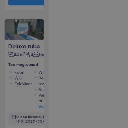
Deluxe tuba
2
Hommikusöök
22 m²
T
o
a
m
u
g
a
v
u
s
e
d
Föön
WiFi
WC
Rõdu või
Televiisor
terrass
Minikülmik
Vann või
dušš
V
a
a
t
a
13 ööd hotellis
(15 ööd kokku)
16.01.2027
 - 
30.01.2027