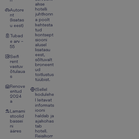
akse
hotelli
Autore
juhtkonn
nt
a poolt
(lisatas
kehtesta
u eest)
tud
kontsept
Tubad
siooni
e arv –
alusel
55
lisatasu
eest,
Seifi
sõltuvalt
rent
broneerit
vastuv
ud
õtulaua
toitlustus
s
tüübist.
Renove
(Sellel
eritud
kodulehe
2024
l leitavat
a
informats
iooni
Lamami
haldab ja
stoolid
bassei
ajakohas
ni
tab
ääres
hotell.
Reisikorr