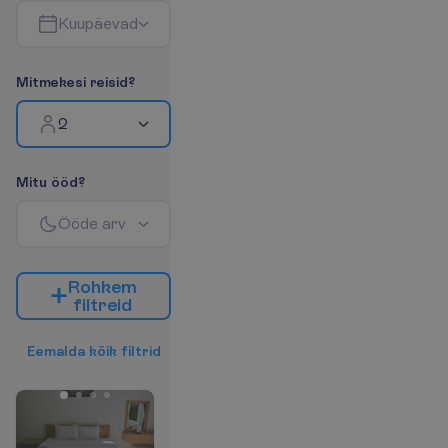
K
u
u
p
ä
e
v
a
d
M
i
t
m
e
k
e
s
i
r
e
i
s
i
d
?
2
M
i
t
u
ö
ö
d
?
Ö
ö
d
e
a
r
v
R
o
h
k
e
m
f
i
l
t
r
e
i
d
E
e
m
a
l
d
a
k
õ
i
k
f
i
l
t
r
i
d