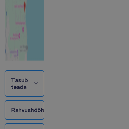
T
a
s
u
b
t
e
a
d
a
R
a
h
v
u
s
k
ö
ö
k