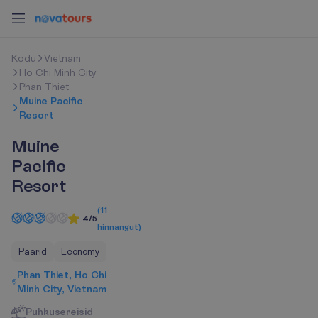
K
o
d
u
Vietnam
Ho Chi Minh City
Phan Thiet
Muine Pacific
Resort
Muine
Pacific
Resort
(
11
4/5
hinnangut
)
Paarid
Economy
Phan Thiet, Ho Chi
Minh City, Vietnam
Puhkusereisid