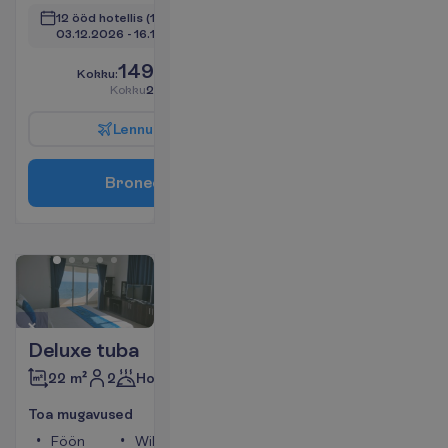
12 ööd hotellis
(14 ööd kokku)
03.12.2026
 - 
16.12.2026
1499.00
K
o
k
k
u
:
€/reisija
K
o
k
k
u
2998.00
€/pakett
L
e
n
n
u
i
n
f
o
B
r
o
n
e
e
r
i
Deluxe tuba
2
Hommikusöök
22 m²
T
o
a
m
u
g
a
v
u
s
e
d
Föön
WiFi