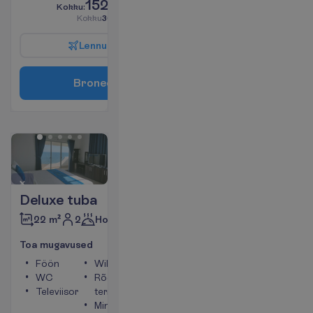
1525.00
K
o
k
k
u
:
€/reisija
K
o
k
k
u
3050.00
€/pakett
L
e
n
n
u
i
n
f
o
B
r
o
n
e
e
r
i
Deluxe tuba
2
Hommikusöök
22 m²
T
o
a
m
u
g
a
v
u
s
e
d
Föön
WiFi
WC
Rõdu või
Televiisor
terrass
Minikülmik