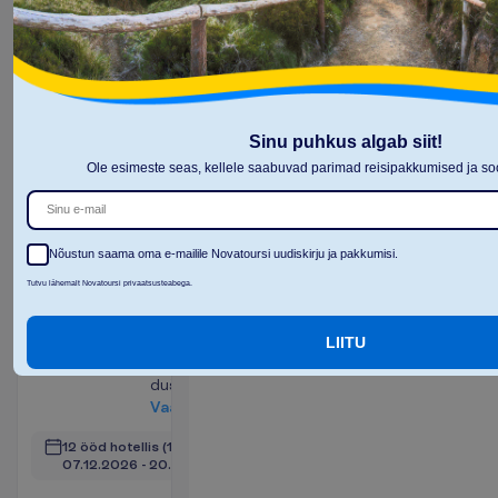
Sinu puhkus algab siit!
Ole esimeste seas, kellele saabuvad parimad reisipakkumised ja 
Deluxe tuba
2
Hommikusöök
22 m²
T
o
a
m
u
g
a
v
u
s
e
d
Nõustun saama oma e-mailile Novatoursi uudiskirju ja pakkumisi.
Föön
WiFi
Tutvu lähemalt Novatoursi privaatsusteabega.
WC
Rõdu või
Televiisor
terrass
Minikülmik
LIITU
Vann või
dušš
V
a
a
t
a
12 ööd hotellis
(14 ööd kokku)
07.12.2026
 - 
20.12.2026