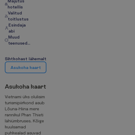
Majutus
hotellis
Valitud
toitlustus
Esindaja
abi
Muud
teenused...
S
i
h
t
k
o
h
a
s
t
l
ä
h
e
m
a
l
t
A
s
u
k
o
h
a
k
a
a
r
t
A
s
u
k
o
h
a
k
a
a
r
t
Vietnami üks olulisim
turismipiirkond asub
Lõuna-Hiina mere
rannikul Phan Thieti
lähiümbruses. Kõige
kuulsamad
puhkealad asuvad