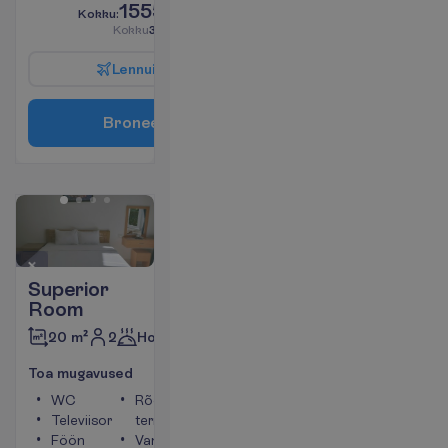
1555.00
K
o
k
k
u
:
€/reisija
K
o
k
k
u
3110.00
€/pakett
L
e
n
n
u
i
n
f
o
B
r
o
n
e
e
r
i
Superior
Room
2
Hommikusöök
20 m²
T
o
a
m
u
g
a
v
u
s
e
d
WC
Rõdu või
Televiisor
terrass
Föön
Vann või dušš