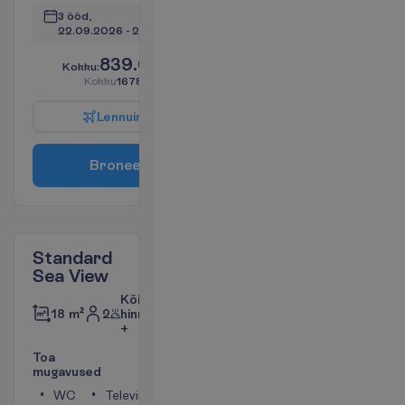
3 ööd, 
22.09.2026
 - 
25.09.2026
839.00
K
o
k
k
u
:
€/reisija
K
o
k
k
u
1678.00
€/pakett
L
e
n
n
u
i
n
f
o
B
r
o
n
e
e
r
i
Standard
Sea View
Kõik
2
hinnas
18 m²
+
T
o
a
m
u
g
a
v
u
s
e
d
WC
Televiisor