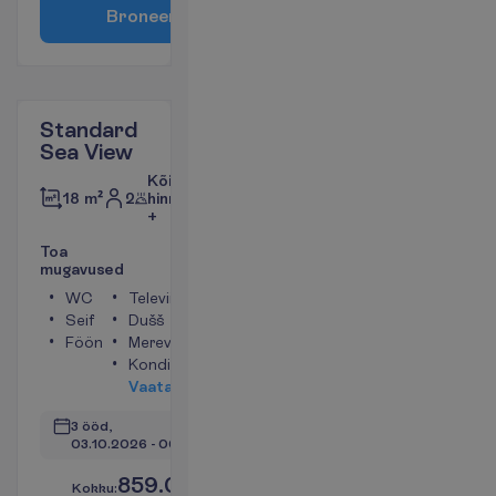
B
r
o
n
e
e
r
i
Standard
Sea View
Kõik
2
hinnas
18 m²
+
T
o
a
m
u
g
a
v
u
s
e
d
WC
Televiisor
Seif
Dušš
Föön
Merevaade
Konditsioneer
V
a
a
t
a
3 ööd, 
03.10.2026
 - 
06.10.2026
859.00
K
o
k
k
u
:
€/reisija