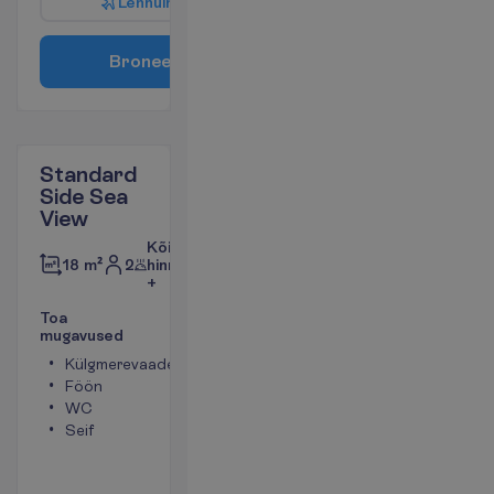
L
e
n
n
u
i
n
f
o
B
r
o
n
e
e
r
i
Standard
Side Sea
View
Kõik
2
hinnas
18 m²
+
T
o
a
m
u
g
a
v
u
s
e
d
Külgmerevaade
Toa suurus
Föön
umbes 18 m²
WC
Televiisor
Seif
Dušš
Konditsioneer
V
a
a
t
a