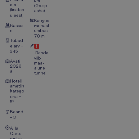
km
aja
(Gazip
(lisatas
asha)
u eest)
Kaugus
Bassei
rannast
n
umbes
70 m
Tubad
e arv –
345
Randa
viib
Avati
maa-
2026
alune
a
tunnel
Hotelli
ametlik
katego
oria –
5*
Baarid
– 3
A' la
Carte
restor