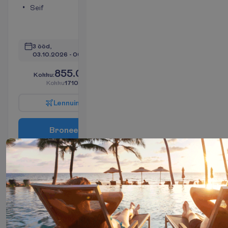
Seif
Dušš
Konditsioneer
V
a
a
t
a
3 ööd, 
03.10.2026
 - 
06.10.2026
855.00
K
o
k
k
u
:
€/reisija
K
o
k
k
u
1710.00
€/pakett
L
e
n
n
u
i
n
f
o
B
r
o
n
e
e
r
i
Standard
Side Sea
View
Kõik
2
hinnas
18 m²