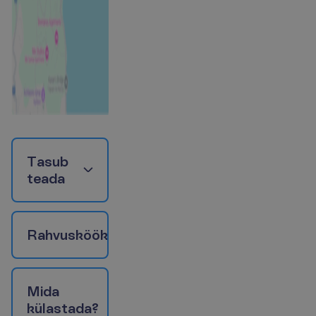
T
a
s
u
b
t
e
a
d
a
R
a
h
v
u
s
k
ö
ö
k
M
i
d
a
k
ü
l
a
s
t
a
d
a
?