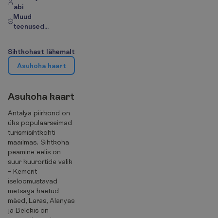
abi
Muud
teenused...
S
i
h
t
k
o
h
a
s
t
l
ä
h
e
m
a
l
t
A
s
u
k
o
h
a
k
a
a
r
t
A
s
u
k
o
h
a
k
a
a
r
t
Antalya piirkond on
üks populaarseimad
turismisihtkohti
maailmas. Sihtkoha
peamine eelis on
suur kuurortide valik
– Kemerit
iseloomustavad
metsaga kaetud
mäed, Laras, Alanyas
ja Belekis on