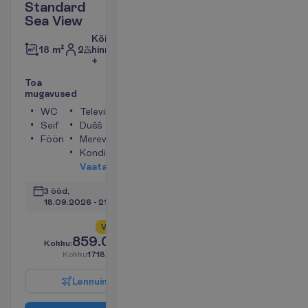
Standard
Sea View
Kõik
2
hinnas
18 m²
+
T
o
a
m
u
g
a
v
u
s
e
d
WC
Televiisor
Seif
Dušš
Föön
Merevaade
Konditsioneer
V
a
a
t
a
3 ööd, 
18.09.2026
 - 
21.09.2026
V
a
i
d
5
a
l
l
e
s
!
859.00
K
o
k
k
u
:
€/reisija
K
o
k
k
u
1718.00
€/pakett
L
e
n
n
u
i
n
f
o