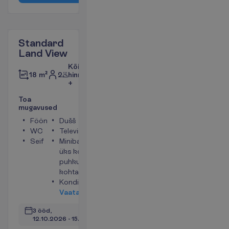
Standard
Land View
Kõik
2
hinnas
18 m²
+
T
o
a
m
u
g
a
v
u
s
e
d
Föön
Dušš
WC
Televiisor
Seif
Minibaar (vesi
üks kord
puhkuse
kohta)
Konditsioneer
V
a
a
t
a
3 ööd, 
12.10.2026
 - 
15.10.2026