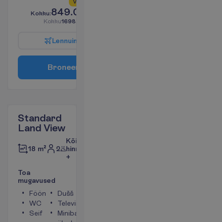
V
a
i
d
5
a
l
l
e
s
!
849.00
K
o
k
k
u
:
€/reisija
K
o
k
k
u
1698.00
€/pakett
L
e
n
n
u
i
n
f
o
B
r
o
n
e
e
r
i
Standard
Land View
Kõik
2
hinnas
18 m²
+
T
o
a
m
u
g
a
v
u
s
e
d
Föön
Dušš
WC
Televiisor
Seif
Minibaar (vesi