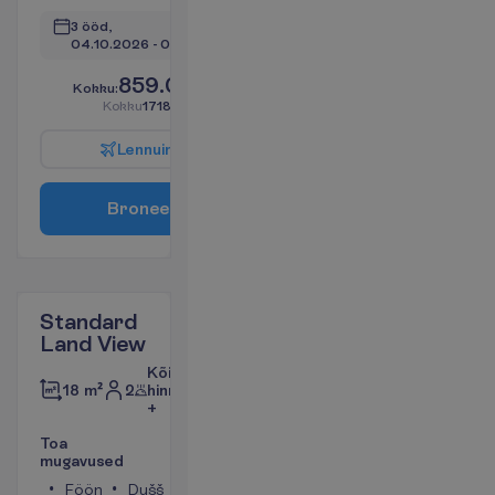
3 ööd, 
04.10.2026
 - 
07.10.2026
859.00
K
o
k
k
u
:
€/reisija
K
o
k
k
u
1718.00
€/pakett
L
e
n
n
u
i
n
f
o
B
r
o
n
e
e
r
i
Standard
Land View
Kõik
2
hinnas
18 m²
+
T
o
a
m
u
g
a
v
u
s
e
d
Föön
Dušš