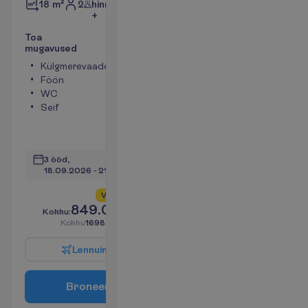
2
hinnas
18 m²
+
T
o
a
m
u
g
a
v
u
s
e
d
Külgmerevaade
Toa suurus
Föön
umbes 18 m²
WC
Televiisor
Seif
Dušš
Konditsioneer
V
a
a
t
a
3 ööd, 
18.09.2026
 - 
21.09.2026
V
a
i
d
5
a
l
l
e
s
!
849.00
K
o
k
k
u
:
€/reisija
K
o
k
k
u
1698.00
€/pakett
L
e
n
n
u
i
n
f
o
B
r
o
n
e
e
r
i