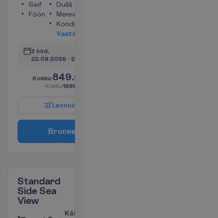
Seif
Dušš
Föön
Merevaade
Konditsioneer
V
a
a
t
a
3 ööd, 
22.09.2026
 - 
25.09.2026
849.00
K
o
k
k
u
:
€/reisija
K
o
k
k
u
1698.00
€/pakett
L
e
n
n
u
i
n
f
o
B
r
o
n
e
e
r
i
Standard
Side Sea
View
Kõik