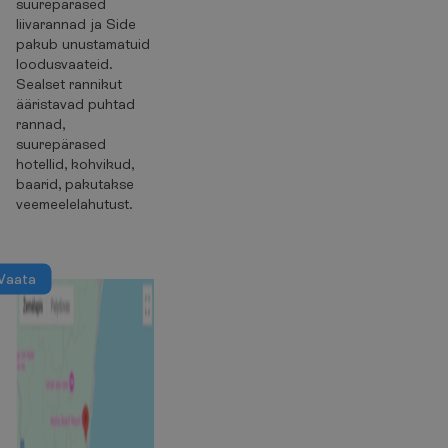
suurepärased
liivarannad ja Side
pakub unustamatuid
loodusvaateid.
Sealset rannikut
ääristavad puhtad
rannad,
suurepärased
hotellid, kohvikud,
baarid, pakutakse
veemeelelahutust.
V
a
a
t
a