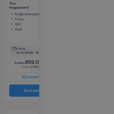
T
o
a
m
u
g
a
v
u
s
e
d
Külgmerevaade
Toa suurus
Föön
umbes 18 m²
WC
Televiisor
Seif
Dušš
Konditsioneer
V
a
a
t
a
3 ööd, 
12.10.2026
 - 
15.10.2026
859.00
K
o
k
k
u
:
€/reisija
K
o
k
k
u
1718.00
€/pakett
L
e
n
n
u
i
n
f
o
B
r
o
n
e
e
r
i