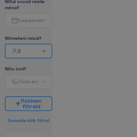
M
i
l
l
a
l
s
o
o
v
i
d
r
e
i
s
i
l
e
m
i
n
n
a
?
K
u
u
p
ä
e
v
a
d
M
i
t
m
e
k
e
s
i
r
e
i
s
i
d
?
2
M
i
t
u
ö
ö
d
?
Ö
ö
d
e
a
r
v
R
o
h
k
e
m
f
i
l
t
r
e
i
d
E
e
m
a
l
d
a
k
õ
i
k
f
i
l
t
r
i
d