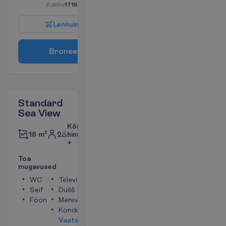
K
o
k
k
u
1718.00
€/pakett
L
e
n
n
u
i
n
f
o
B
r
o
n
e
e
r
i
Standard
Sea View
Kõik
2
hinnas
18 m²
+
T
o
a
m
u
g
a
v
u
s
e
d
WC
Televiisor
Seif
Dušš
Föön
Merevaade
Konditsioneer
V
a
a
t
a