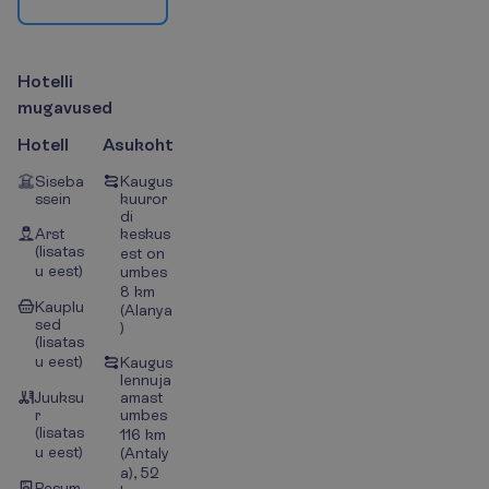
H
o
t
e
l
l
i
m
u
g
a
v
u
s
e
d
Hotell
Asukoht
Siseba
Kaugus
ssein
kuuror
di
Arst
keskus
(lisatas
est on
u eest)
umbes
8 km
Kauplu
(Alanya
sed
)
(lisatas
u eest)
Kaugus
lennuja
Juuksu
amast
r
umbes
(lisatas
116 km
u eest)
(Antaly
a), 52
Pesum