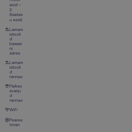
anid –
3
(lisatas
u eest)
Lamam
istooli
d
bassei
ni
ääres
Lamam
istooli
d
rannas
Päikes
evarju
d
rannas
WiFi
Peares
toran