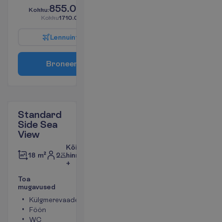
855.00
K
o
k
k
u
:
€/reisija
K
o
k
k
u
1710.00
€/pakett
L
e
n
n
u
i
n
f
o
B
r
o
n
e
e
r
i
Standard
Side Sea
View
Kõik
2
hinnas
18 m²
+
T
o
a
m
u
g
a
v
u
s
e
d
Külgmerevaade
Toa suurus
Föön
umbes 18 m²
WC
Televiisor