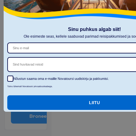
+
T
o
a
m
u
g
a
v
u
s
e
d
Külgmerevaade
Toa suurus
Sinu puhkus algab siit!
Föön
umbes 18 m²
Ole esimeste seas, kellele saabuvad parimad reisipakkumised ja 
WC
Televiisor
Seif
Dušš
Konditsioneer
V
a
a
t
a
Sind huvitavad reisid
3 ööd, 
04.10.2026
 - 
07.10.2026
Nõustun saama oma e-mailile Novatoursi uudiskirju ja pakkumisi.
855.00
K
o
k
k
u
:
€/reisija
Tutvu lähemalt Novatoursi privaatsusteabega.
K
o
k
k
u
1710.00
€/pakett
L
e
n
n
u
i
n
f
o
LIITU
B
r
o
n
e
e
r
i