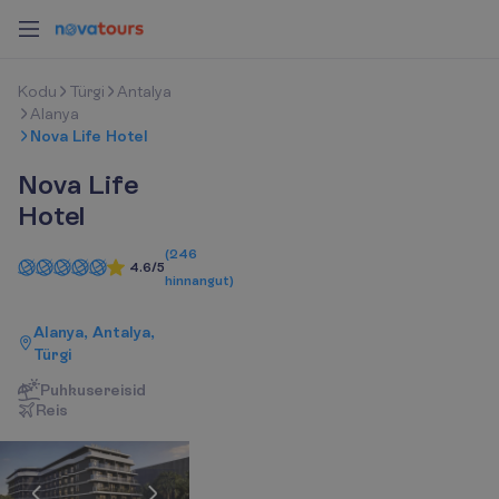
K
o
d
u
Türgi
Antalya
Alanya
Nova Life Hotel
Nova Life
Hotel
(
246
4.6/5
hinnangut
)
Alanya, Antalya,
Türgi
Puhkusereisid
R
e
i
s