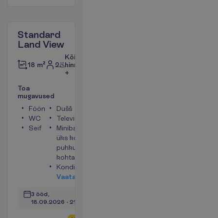
Standard
Land View
Kõik
2
hinnas
18 m²
+
T
o
a
m
u
g
a
v
u
s
e
d
Föön
Dušš
WC
Televiisor
Seif
Minibaar (vesi
üks kord
puhkuse
kohta)
Konditsioneer
V
a
a
t
a
3 ööd, 
18.09.2026
 - 
21.09.2026