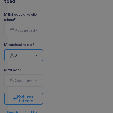
t
o
a
d
M
i
l
l
a
l
s
o
o
v
i
d
r
e
i
s
i
l
e
m
i
n
n
a
?
K
u
u
p
ä
e
v
a
d
M
i
t
m
e
k
e
s
i
r
e
i
s
i
d
?
2
M
i
t
u
ö
ö
d
?
Ö
ö
d
e
a
r
v
R
o
h
k
e
m
f
i
l
t
r
e
i
d
E
e
m
a
l
d
a
k
õ
i
k
f
i
l
t
r
i
d