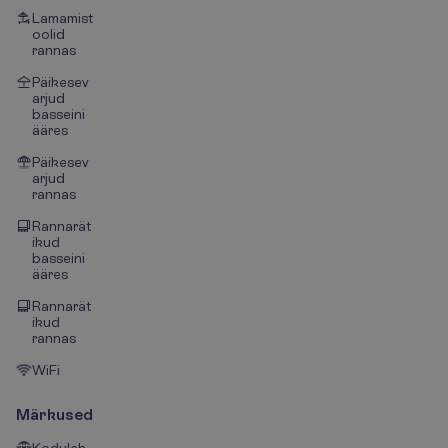
Lamamist
oolid
rannas
Päikesev
arjud
basseini
ääres
Päikesev
arjud
rannas
Rannarät
ikud
basseini
ääres
Rannarät
ikud
rannas
WiFi
Märkused