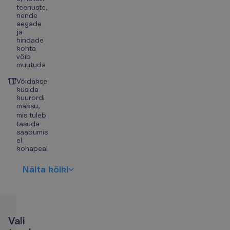
teenuste,
nende
aegade
ja
hindade
kohta
võib
muutuda
Võidakse
küsida
kuurordi
maksu,
mis tuleb
tasuda
saabumis
el
kohapeal
N
ä
i
t
a
k
õ
i
k
i
V
a
l
i