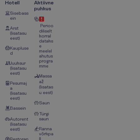
Hotell
Aktiivne
puhkus
Sisebass
ein
Perioo
Arst
diliselt
(lisatasu
korral
eest)
dataks
e
Kaupluse
meelel
d
ahutus
progra
Juuksur
mme
(lisatasu
eest)
Massa
až
Pesumaj
(lisatas
a
u eest)
(lisatasu
eest)
Saun
Bassein
Türgi
saun
Autorent
(lisatasu
Ranna
eest)
võrkpa
ll
Restoran