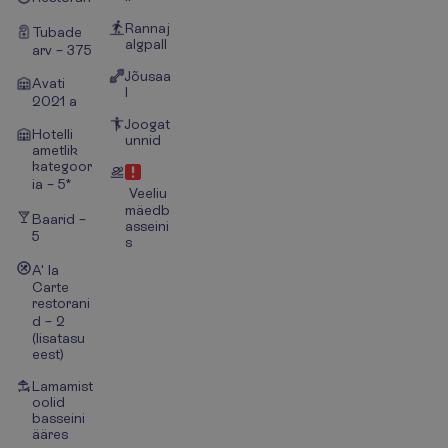
Rannaj
Tubade
algpall
arv – 375
Jõusaa
Avati
l
2021 a
Joogat
Hotelli
unnid
ametlik
kategoor
ia – 5*
Veeliu
mäedb
Baarid –
asseini
5
s
A' la
Carte
restorani
d – 2
(lisatasu
eest)
Lamamist
oolid
basseini
ääres