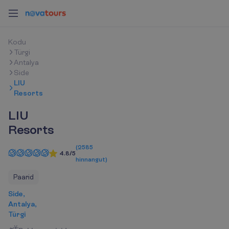
K
o
d
u
Türgi
Antalya
Side
LIU
Resorts
LIU
Resorts
(
2585
4.8/5
hinnangut
)
Paarid
Side,
Antalya,
Türgi