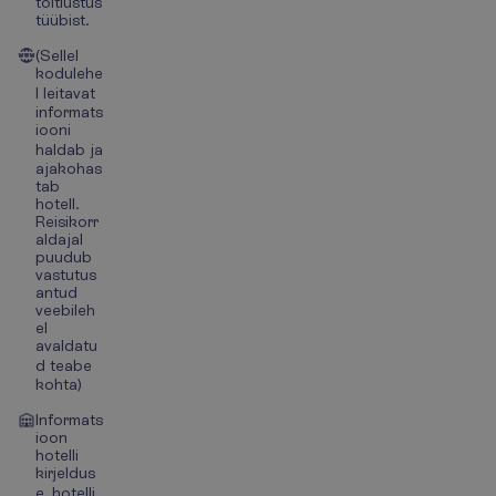
toitlustus
tüübist.
(Sellel
kodulehe
l leitavat
informats
iooni
haldab ja
ajakohas
tab
hotell.
Reisikorr
aldajal
puudub
vastutus
antud
veebileh
el
avaldatu
d teabe
kohta)
Informats
ioon
hotelli
kirjeldus
e, hotelli