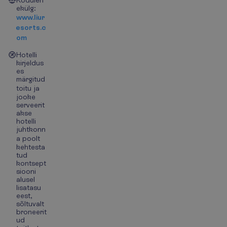
Koduleh
ekülg:
www.liur
esorts.c
om
Hotelli
kirjeldus
es
märgitud
toitu ja
jooke
serveerit
akse
hotelli
juhtkonn
a poolt
kehtesta
tud
kontsept
siooni
alusel
lisatasu
eest,
sõltuvalt
broneerit
ud