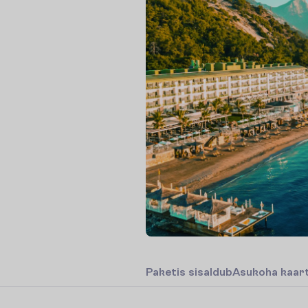
P
a
k
e
t
i
s
s
i
s
a
l
d
u
b
A
s
u
k
o
h
a
k
a
a
r