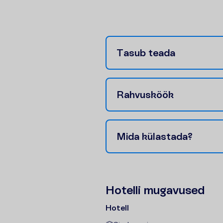
T
a
s
u
b
t
e
a
d
a
R
a
h
v
u
s
k
ö
ö
k
M
i
d
a
k
ü
l
a
s
t
a
d
a
?
H
o
t
e
l
l
i
m
u
g
a
v
u
s
e
d
Hotell