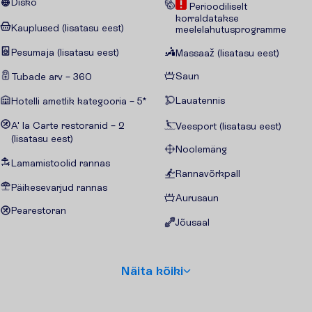
Disko
Perioodiliselt
korraldatakse
Kauplused (lisatasu eest)
meelelahutusprogramme
Pesumaja (lisatasu eest)
Massaaž (lisatasu eest)
Saun
Tubade arv – 360
Lauatennis
Hotelli ametlik kategooria – 5*
A' la Carte restoranid – 2
Veesport (lisatasu eest)
(lisatasu eest)
Noolemäng
Lamamistoolid rannas
Rannavõrkpall
Päikesevarjud rannas
Aurusaun
Pearestoran
Jõusaal
N
ä
i
t
a
k
õ
i
k
i