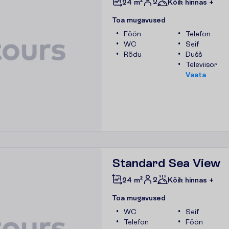
2
24 m²
Kõik hinnas +
T
o
a
m
u
g
a
v
u
s
e
d
Föön
Telefon
WC
Seif
Rõdu
Dušš
Televiisor
V
a
a
t
a
Standard Sea View
2
24 m²
Kõik hinnas +
T
o
a
m
u
g
a
v
u
s
e
d
WC
Seif
Telefon
Föön