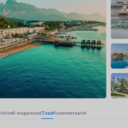
t
H
o
t
e
l
l
i
m
u
g
a
v
u
s
e
d
T
o
a
d
Kommentaarid