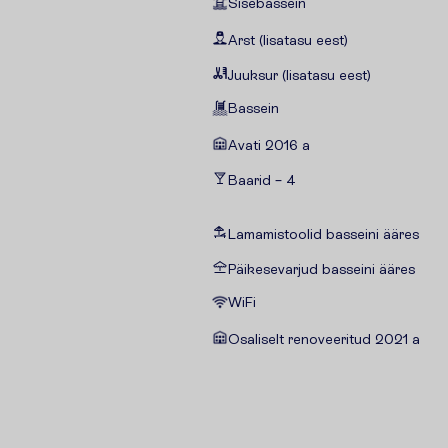
Sisebassein
Arst (lisatasu eest)
Juuksur (lisatasu eest)
Bassein
Avati 2016 a
Baarid – 4
Lamamistoolid basseini ääres
Päikesevarjud basseini ääres
WiFi
Osaliselt renoveeritud 2021 a