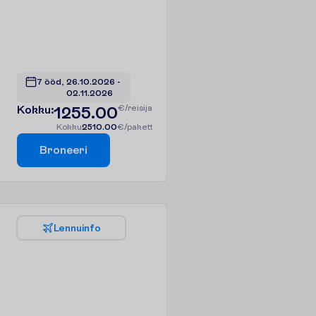
7 ööd, 
26.10.2026
 - 
02.11.2026
K
o
k
k
u
:
1255.00
€/reisija
K
o
k
k
u
2510.00
€/pakett
B
r
o
n
e
e
r
i
L
e
n
n
u
i
n
f
o