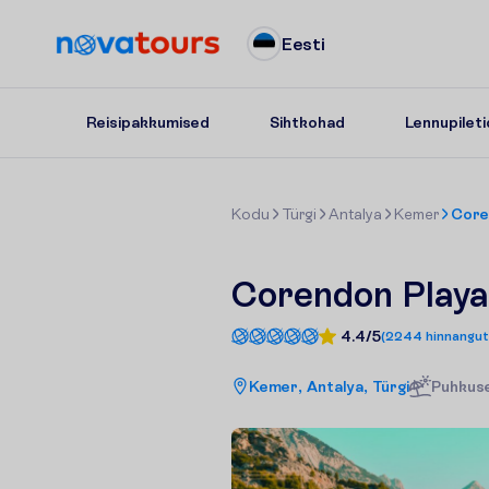
Eesti
Reisipakkumised
Sihtkohad
Lennupileti
K
o
d
u
Türgi
Antalya
Kemer
Core
Corendon Play
4.4/5
(
2244
hinnangut
Kemer, Antalya, Türgi
Puhkuse