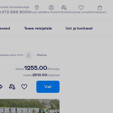
V
e
s
t
l
e
k
o
n
s
u
l
t
a
n
d
i
g
a
+372 666 8000
K
u
s
t
o
s
t
a
M
i
n
u
k
o
n
t
o
V
õ
r
d
l
e
S
o
o
v
i
d
e
n
i
m
e
k
i
r
i
O
s
t
u
k
o
r
v
enused
Teave reisijatele
Uut ja huvitavat
ä
r
a
s
t
a
o
m
a
r
e
i
s
i
M
a
k
s
e
3
1255.00
a
l
a
t
e
s
€/reisija
2510.00
K
o
k
k
u
€/pakett
V
a
l
i