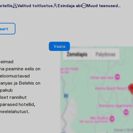
otellis
Valitud toitlustus
Esindaja abi
Muud teenused...
a
a
r
t
V
a
a
t
a
rseimad
oha peamine eelis on
iseloomustavad
nyas ja Belekis on
 pakub
lset rannikut
pärased hotellid,
meelelahutust.