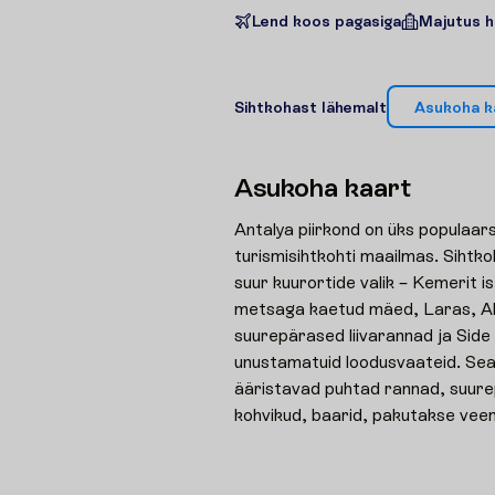
Lend koos pagasiga
Majutus h
S
i
h
t
k
o
h
a
s
t
l
ä
h
e
m
a
l
t
A
s
u
k
o
h
a
k
A
s
u
k
o
h
a
k
a
a
r
t
Antalya piirkond on üks populaa
turismisihtkohti maailmas. Sihtk
suur kuurortide valik – Kemerit 
metsaga kaetud mäed, Laras, Ala
suurepärased liivarannad ja Side
unustamatuid loodusvaateid. Sea
ääristavad puhtad rannad, suure
kohvikud, baarid, pakutakse vee