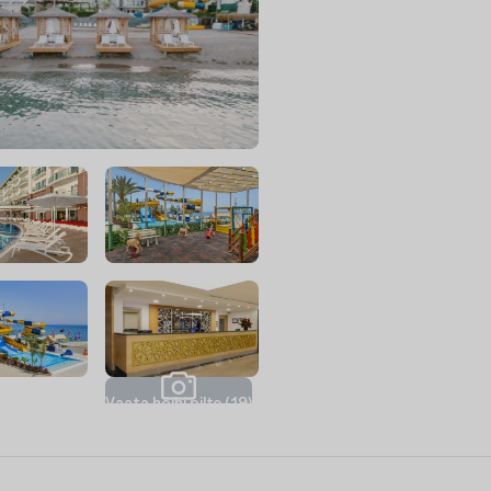
V
a
a
t
a
k
õ
i
k
i
p
i
l
t
e
(
1
9
)