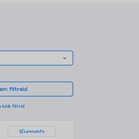
e
m
f
i
l
t
r
e
i
d
a
k
õ
i
k
f
i
l
t
r
i
d
L
e
n
n
u
i
n
f
o