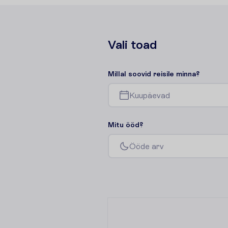
V
a
l
i
t
o
a
d
M
i
l
l
a
l
s
o
o
v
i
d
r
e
i
s
i
l
e
m
i
n
n
a
?
K
u
u
p
ä
e
v
a
d
M
i
t
u
ö
ö
d
?
Ö
ö
d
e
a
r
v