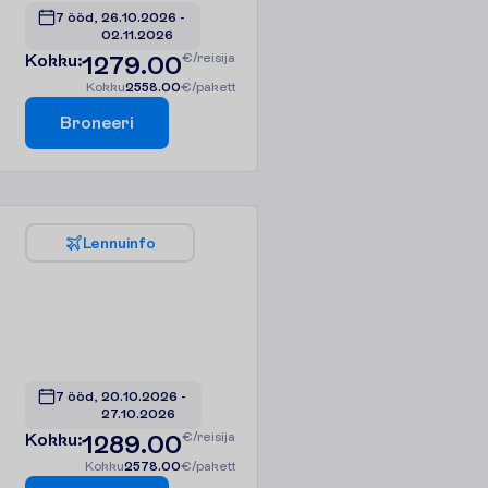
7 ööd, 
26.10.2026
 - 
02.11.2026
K
o
k
k
u
:
1279.00
€/reisija
K
o
k
k
u
2558.00
€/pakett
B
r
o
n
e
e
r
i
L
e
n
n
u
i
n
f
o
7 ööd, 
20.10.2026
 - 
27.10.2026
K
o
k
k
u
:
1289.00
€/reisija
K
o
k
k
u
2578.00
€/pakett