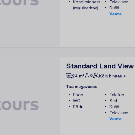
Konditsioneer
Televiisor
(reguleeritav)
Dušš
V
a
a
t
a
Standard Land View
2
24 m²
Kõik hinnas +
T
o
a
m
u
g
a
v
u
s
e
d
Föön
Telefon
WC
Seif
Rõdu
Dušš
Televiisor
V
a
a
t
a