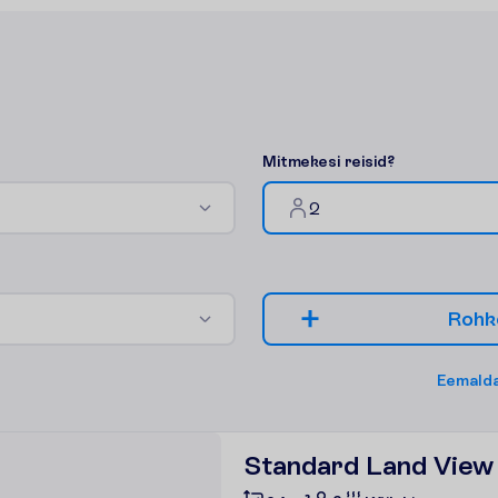
M
i
t
m
e
k
e
s
i
r
e
i
s
i
d
?
2
R
o
h
k
E
e
m
a
l
d
Standard Land View