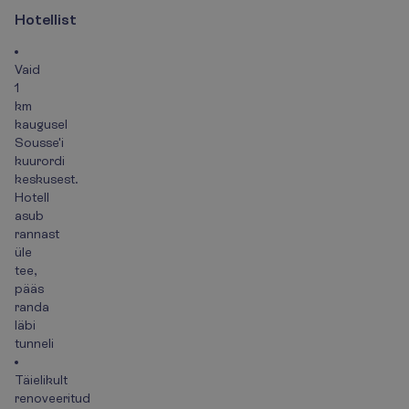
H
o
t
e
l
l
i
s
t
Vaid
1
km
kaugusel
Sousse'i
kuurordi
keskusest.
Hotell
asub
rannast
üle
tee,
pääs
randa
läbi
tunneli
Täielikult
renoveeritud