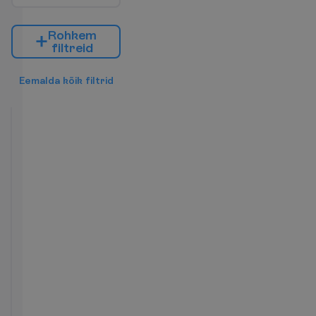
R
o
h
k
e
m
f
i
l
t
r
e
i
d
E
e
m
a
l
d
a
k
õ
i
k
f
i
l
t
r
i
d
Standart
City
View