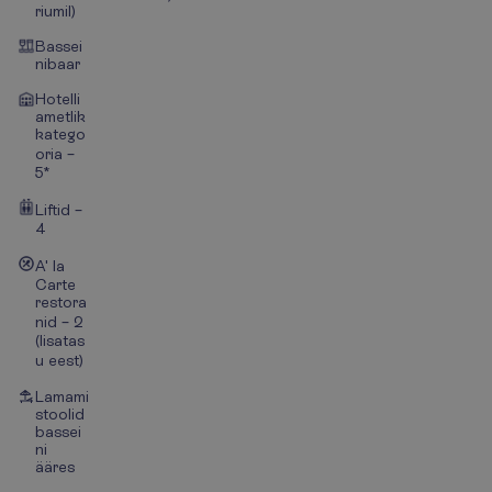
riumil)
Bassei
nibaar
Hotelli
ametlik
katego
oria –
5*
Liftid –
4
A' la
Carte
restora
nid – 2
(lisatas
u eest)
Lamami
stoolid
bassei
ni
ääres