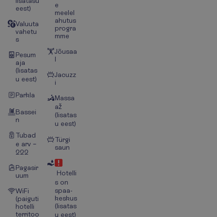
lisatasu
e
eest)
meelel
ahutus
Valuuta
progra
vahetu
mme
s
Jõusaa
Pesum
l
aja
(lisatas
Jacuzz
u eest)
i
Parkla
Massa
až
Bassei
(lisatas
n
u eest)
Tubad
Türgi
e arv –
saun
222
Pagasir
Hotelli
uum
s on
spaa-
WiFi
keskus
(paiguti
(lisatas
hotelli
territoo
u eest)