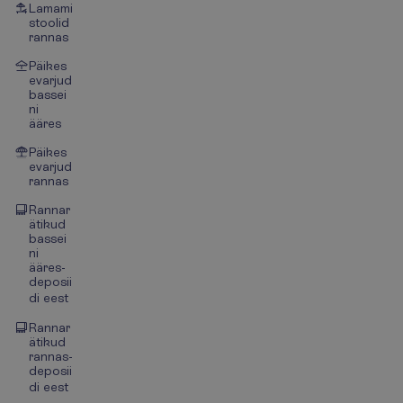
Lamami
stoolid
rannas
Päikes
evarjud
bassei
ni
ääres
Päikes
evarjud
rannas
Rannar
ätikud
bassei
ni
ääres-
deposii
di eest
Rannar
ätikud
rannas-
deposii
di eest