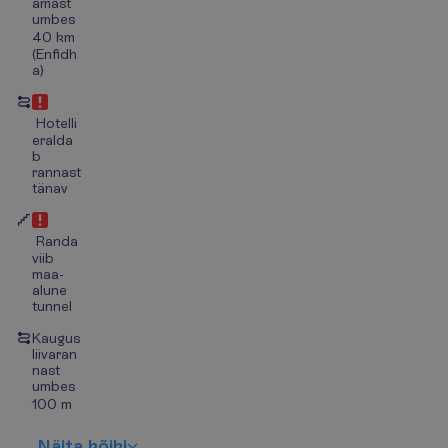
amast
umbes
40 km
(Enfidh
a)
Hotelli
eralda
b
rannast
tänav
Randa
viib
maa-
alune
tunnel
Kaugus
liivaran
nast
umbes
100 m
N
ä
i
t
a
k
õ
i
k
i