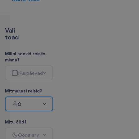
V
a
l
i
t
o
a
d
M
i
l
l
a
l
s
o
o
v
i
d
r
e
i
s
i
l
e
m
i
n
n
a
?
K
u
u
p
ä
e
v
a
d
M
i
t
m
e
k
e
s
i
r
e
i
s
i
d
?
2
M
i
t
u
ö
ö
d
?
Ö
ö
d
e
a
r
v