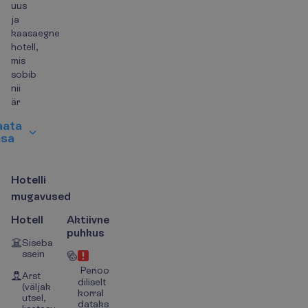
uus
ja
kaasaegne
hotell,
mis
sobib
nii
är
a
a
t
a
i
s
a
H
o
t
e
l
l
i
m
u
g
a
v
u
s
e
d
Hotell
Aktiivne
puhkus
Siseba
ssein
Perioo
Arst
diliselt
(väljak
korral
utsel,
dataks