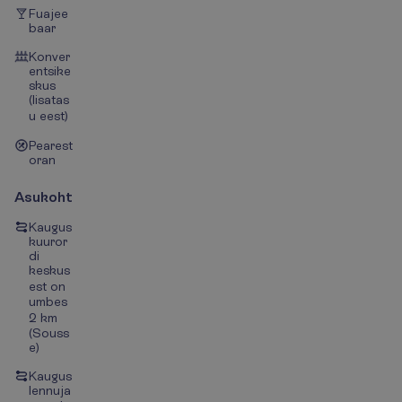
Fuajee
baar
Konver
entsike
skus
(lisatas
u eest)
Pearest
oran
Asukoht
Kaugus
kuuror
di
keskus
est on
umbes
2 km
(Souss
e)
Kaugus
lennuja