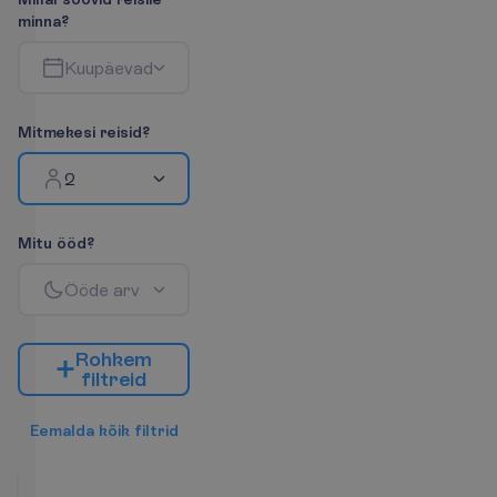
m
i
n
n
a
?
K
u
u
p
ä
e
v
a
d
M
i
t
m
e
k
e
s
i
r
e
i
s
i
d
?
2
M
i
t
u
ö
ö
d
?
Ö
ö
d
e
a
r
v
R
o
h
k
e
m
f
i
l
t
r
e
i
d
E
e
m
a
l
d
a
k
õ
i
k
f
i
l
t
r
i
d