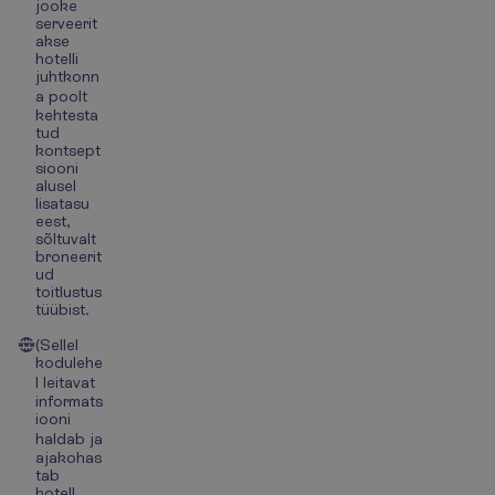
jooke
serveerit
akse
hotelli
juhtkonn
a poolt
kehtesta
tud
kontsept
siooni
alusel
lisatasu
eest,
sõltuvalt
broneerit
ud
toitlustus
tüübist.
(Sellel
kodulehe
l leitavat
informats
iooni
haldab ja
ajakohas
tab
hotell.