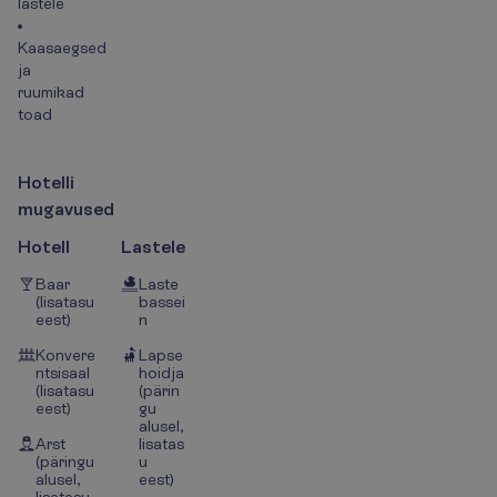
lastele
Kaasaegsed
ja
ruumikad
toad
H
o
t
e
l
l
i
m
u
g
a
v
u
s
e
d
Hotell
Lastele
Baar
Laste
(lisatasu
bassei
eest)
n
Konvere
Lapse
ntsisaal
hoidja
(lisatasu
(pärin
eest)
gu
alusel,
Arst
lisatas
(päringu
u
alusel,
eest)