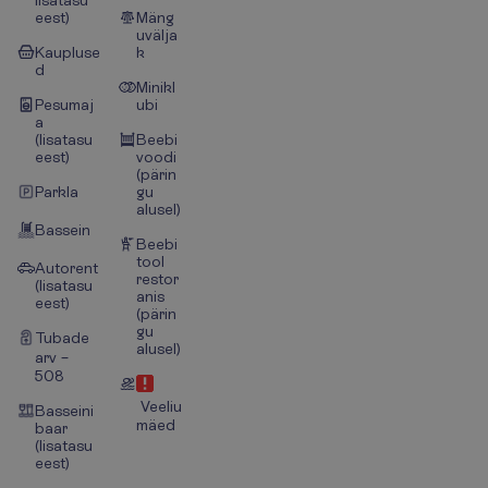
lisatasu
eest)
Mäng
uvälja
Kaupluse
k
d
Minikl
Pesumaj
ubi
a
(lisatasu
Beebi
eest)
voodi
(pärin
Parkla
gu
alusel)
Bassein
Beebi
tool
Autorent
restor
(lisatasu
anis
eest)
(pärin
gu
Tubade
alusel)
arv –
508
Veeliu
Basseini
mäed
baar
(lisatasu
eest)