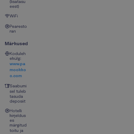
(lisatasu
eest)
WiFi
Pearesto
ran
Märkused
Koduleh
ekülg:
www.pa
mookko
o.com
Saabumi
sel tuleb
tasuda
deposiit
Hotelli
kirjeldus
es
märgitud
toitu ja