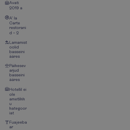
Avati
2019 a
A' la
Carte
restorani
d – 2
Lamamist
oolid
basseini
ääres
Päikesev
arjud
basseini
ääres
Hotellil ei
ole
ametlikk
u
kategoor
iat
Fuajeeba
ar