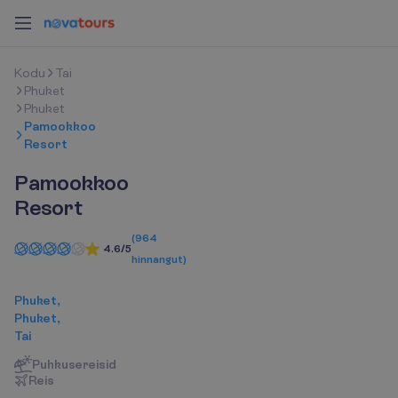
K
o
d
u
Tai
Phuket
Phuket
Pamookkoo
Resort
Pamookkoo
Resort
(
964
4.6/5
hinnangut
)
Phuket,
Phuket,
Tai
Puhkusereisid
R
e
i
s