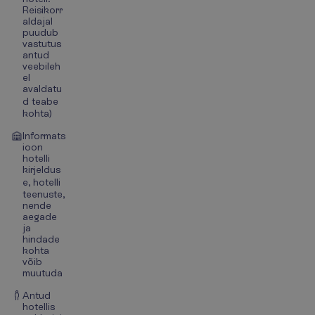
Reisikorr
aldajal
puudub
vastutus
antud
veebileh
el
avaldatu
d teabe
kohta)
Informats
ioon
hotelli
kirjeldus
e, hotelli
teenuste,
nende
aegade
ja
hindade
kohta
võib
muutuda
Antud
hotellis