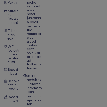
Parkla
jooke
serveerit
akse
Autore
hotelli
nt
juhtkonn
(lisatas
a poolt
u eest)
kehtesta
tud
Tubad
kontsept
e arv –
siooni
152
alusel
lisatasu
WiFi
eest,
(paiguti
sõltuvalt
hotelli
broneerit
territoo
ud
riumil)
toitlustus
tüübist.
Bassei
nibaar
(Sellel
kodulehe
Renove
l leitavat
eritud
informats
2021 a
iooni
haldab ja
Bassei
ajakohas
nid – 3
tab