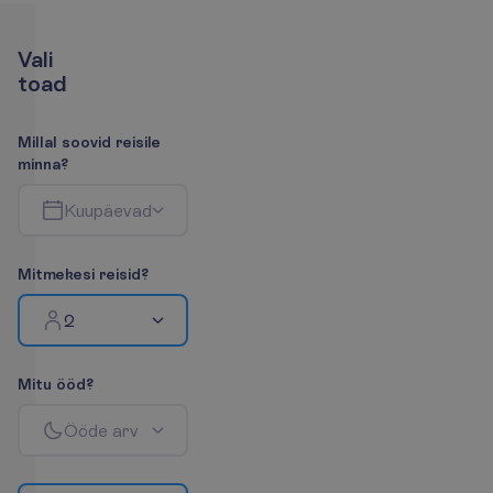
V
a
l
i
t
o
a
d
M
i
l
l
a
l
s
o
o
v
i
d
r
e
i
s
i
l
e
m
i
n
n
a
?
K
u
u
p
ä
e
v
a
d
M
i
t
m
e
k
e
s
i
r
e
i
s
i
d
?
2
M
i
t
u
ö
ö
d
?
Ö
ö
d
e
a
r
v