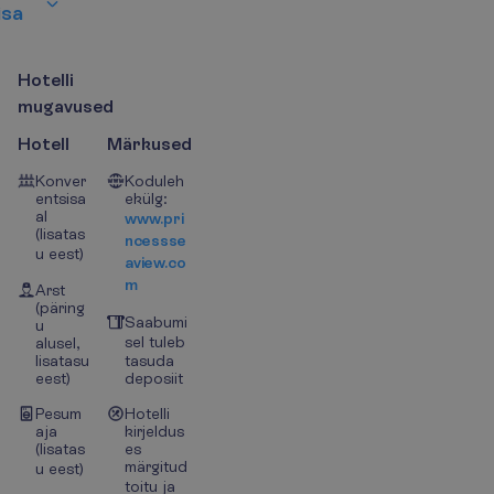
i
s
a
H
o
t
e
l
l
i
m
u
g
a
v
u
s
e
d
Hotell
Märkused
Konver
Koduleh
entsisa
ekülg:
al
www.pri
(lisatas
ncessse
u eest)
aview.co
m
Arst
(päring
Saabumi
u
sel tuleb
alusel,
lisatasu
tasuda
eest)
deposiit
Pesum
Hotelli
aja
kirjeldus
(lisatas
es
märgitud
u eest)
toitu ja