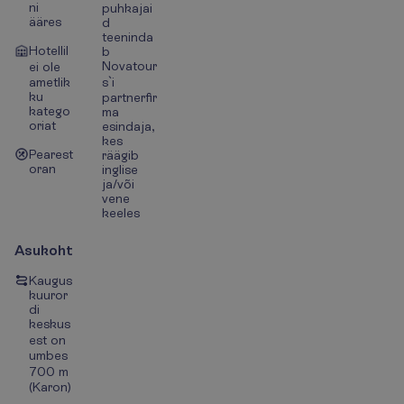
ni
puhkajai
ääres
d
teeninda
Hotellil
b
Novatour
ei ole
ametlik
s`i
ku
partnerfir
katego
ma
oriat
esindaja,
kes
Pearest
räägib
oran
inglise
ja/või
vene
keeles
Asukoht
Kaugus
kuuror
di
keskus
est on
umbes
700 m
(Karon)