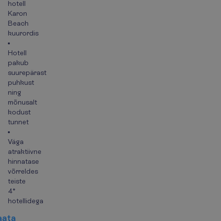
hotell
Karon
Beach
kuurordis
Hotell
pakub
suurepärast
puhkust
ning
mõnusalt
kodust
tunnet
Väga
atraktiivne
hinnatase
võrreldes
teiste
4*
hotellidega
a
a
t
a