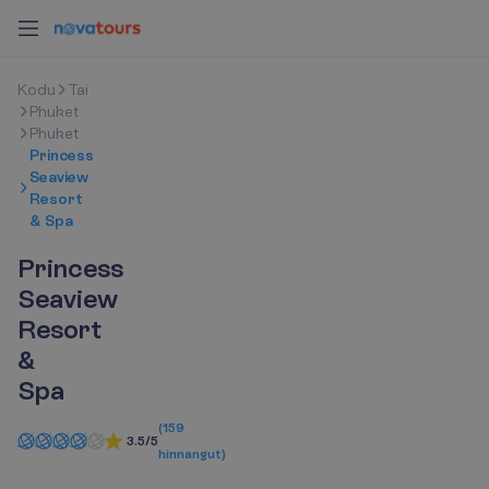
K
o
d
u
Tai
Phuket
Phuket
Princess
Seaview
Resort
& Spa
Princess
Seaview
Resort
&
Spa
(
159
3.5/5
hinnangut
)