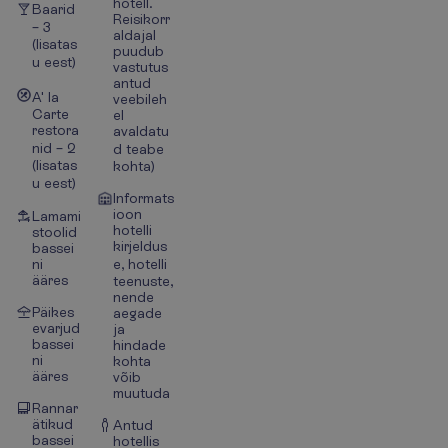
hotell.
Baarid
Reisikorr
– 3
aldajal
(lisatas
puudub
u eest)
vastutus
antud
A' la
veebileh
Carte
el
restora
avaldatu
nid – 2
d teabe
(lisatas
kohta)
u eest)
Informats
ioon
Lamami
hotelli
stoolid
kirjeldus
bassei
ni
e, hotelli
ääres
teenuste,
nende
Päikes
aegade
evarjud
ja
bassei
hindade
ni
kohta
ääres
võib
muutuda
Rannar
ätikud
Antud
bassei
hotellis