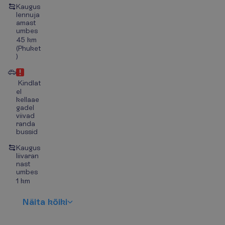
Kaugus
lennuja
amast
umbes
45 km
(Phuket
)
Kindlat
el
kellaae
gadel
viivad
randa
bussid
Kaugus
liivaran
nast
umbes
1 km
N
ä
i
t
a
k
õ
i
k
i