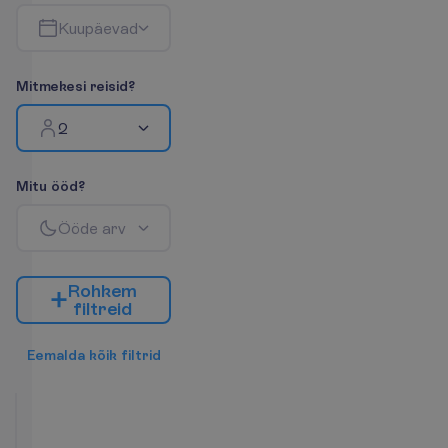
K
u
u
p
ä
e
v
a
d
M
i
t
m
e
k
e
s
i
r
e
i
s
i
d
?
2
M
i
t
u
ö
ö
d
?
Ö
ö
d
e
a
r
v
R
o
h
k
e
m
f
i
l
t
r
e
i
d
E
e
m
a
l
d
a
k
õ
i
k
f
i
l
t
r
i
d
Deluxe
tuba