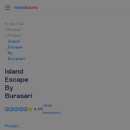
K
o
d
u
Tai
Phuket
Phuket
Island
Escape
By
Burasari
Island
Escape
By
Burasari
(
1596
4.7/5
hinnangut
)
Phuket,