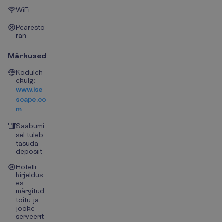
WiFi
Pearesto
ran
Märkused
Koduleh
ekülg:
www.ise
scape.co
m
Saabumi
sel tuleb
tasuda
deposiit
Hotelli
kirjeldus
es
märgitud
toitu ja
jooke
serveerit