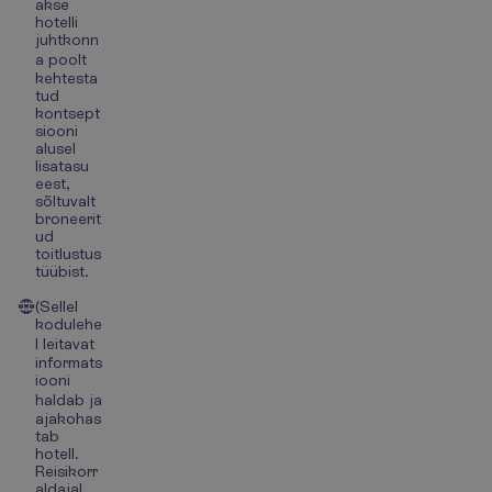
akse
hotelli
juhtkonn
a poolt
kehtesta
tud
kontsept
siooni
alusel
lisatasu
eest,
sõltuvalt
broneerit
ud
toitlustus
tüübist.
(Sellel
kodulehe
l leitavat
informats
iooni
haldab ja
ajakohas
tab
hotell.
Reisikorr
aldajal