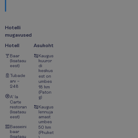
k
ü
l
a
s
t
a
d
a
?
H
o
t
e
l
l
i
m
u
g
a
v
u
s
e
d
Hotell
Asukoht
Baar
Kaugus
(lisatasu
kuuror
eest)
di
keskus
Tubade
est on
arv –
umbes
248
18 km
(Paton
A' la
g)
Carte
restoran
Kaugus
(lisatasu
lennuja
eest)
amast
umbes
Basseini
50 km
baar
(Phuket
(lisatasu
)