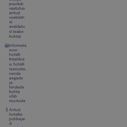
puudub
vastutus
antud
veebileh
el
avaldatu
d teabe
kohta)
Informats
ioon
hotelli
kirjeldus
e, hotelli
teenuste,
nende
aegade
ja
hindade
kohta
võib
muutuda
Antud
hotellis
puhkajai
d