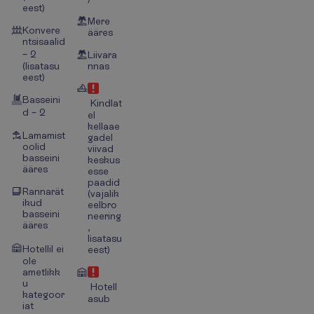
eest)
Mere
Konvere
ääres
ntsisaalid
– 2
Liivara
(lisatasu
nnas
eest)
Basseini
Kindlat
d – 2
el
kellaae
Lamamist
gadel
oolid
viivad
basseini
keskus
ääres
esse
paadid
Rannarät
(vajalik
ikud
eelbro
basseini
neering
ääres
,
lisatasu
Hotellil ei
eest)
ole
ametlikk
u
Hotell
kategoor
asub
iat