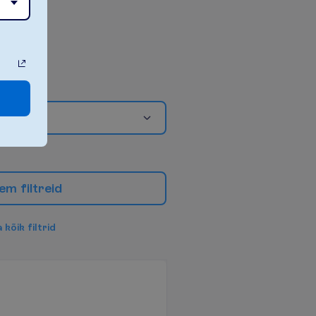
e
m
f
i
l
t
r
e
i
d
a
k
õ
i
k
f
i
l
t
r
i
d