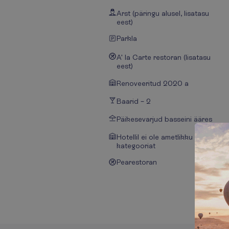
Arst (päringu alusel, lisatasu
eest)
Parkla
A' la Carte restoran (lisatasu
eest)
Renoveeritud 2020 a
Baarid – 2
Päikesevarjud basseini ääres
Hotellil ei ole ametlikku
kategooriat
Pearestoran