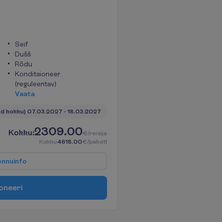
Seif
Dušš
Rõdu
Konditsioneer
(reguleeritav)
V
a
a
t
a
öd kokku)
07.03.2027
 - 
18.03.2027
2309.00
K
o
k
k
u
:
€/reisija
K
o
k
k
u
4618.00
€/pakett
e
n
n
u
i
n
f
o
o
n
e
e
r
i