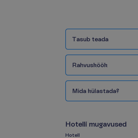
T
a
s
u
b
t
e
a
d
a
R
a
h
v
u
s
k
ö
ö
k
M
i
d
a
k
ü
l
a
s
t
a
d
a
?
H
o
t
e
l
l
i
m
u
g
a
v
u
s
e
d
Hotell