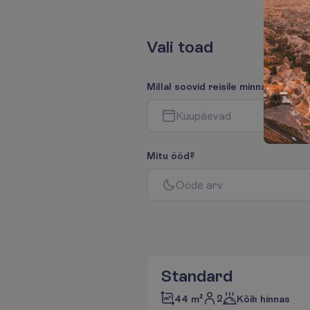
V
a
l
i
t
o
a
d
M
i
l
l
a
l
s
o
o
v
i
d
r
e
i
s
i
l
e
m
i
n
n
a
?
K
u
u
p
ä
e
v
a
d
M
i
t
u
ö
ö
d
?
Ö
ö
d
e
a
r
v
Standard
2
44 m²
Kõik hinnas