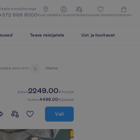
V
e
s
t
l
e
k
o
n
s
u
l
t
a
n
d
i
g
a
+372 666 8000
K
u
s
t
o
s
t
a
M
i
n
u
k
o
n
t
o
V
õ
r
d
l
e
S
o
o
v
i
d
e
n
i
m
e
k
i
r
i
O
s
t
u
k
o
r
v
enused
Teave reisijatele
Uut ja huvitavat
ä
r
a
s
t
a
o
m
a
r
e
i
s
i
M
a
k
s
e
3
2249.00
a
l
a
t
e
s
€/reisija
4498.00
K
o
k
k
u
€/pakett
V
a
l
i