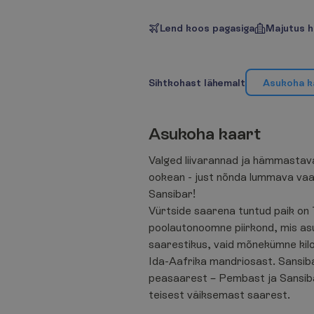
Lend koos pagasiga
Majutus h
S
i
h
t
k
o
h
a
s
t
l
ä
h
e
m
a
l
t
A
s
u
k
o
h
a
k
A
s
u
k
o
h
a
k
a
a
r
t
Valged liivarannad ja hämmastaval
ookean - just nõnda lummava vaa
Sansibar!
Vürtside saarena tuntud paik on
poolautonoomne piirkond, mis as
saarestikus, vaid mõnekümne kil
Ida-Aafrika mandriosast. Sansib
peasaarest – Pembast ja Sansiba
teisest väiksemast saarest.