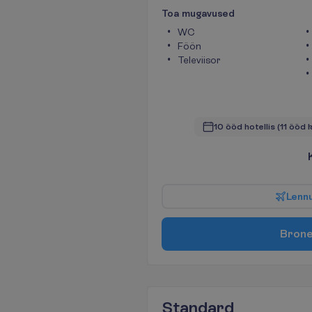
T
o
a
m
u
g
a
v
u
s
e
d
WC
Föön
Televiisor
10 ööd hotellis
(11 ööd 
L
e
n
n
B
r
o
n
Standard