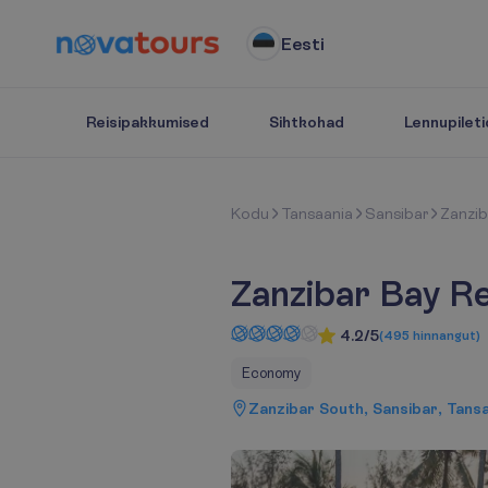
Eesti
Reisipakkumised
Sihtkohad
Lennupileti
K
o
d
u
Tansaania
Sansibar
Zanzib
Zanzibar Bay R
4.2/5
(
495
hinnangut
)
Economy
Zanzibar South, Sansibar, Tans