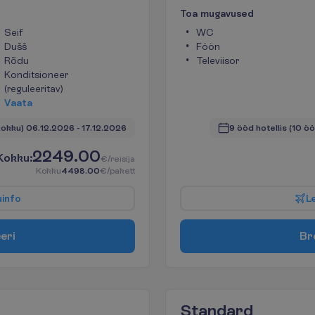
T
o
a
m
u
g
a
v
u
s
e
d
Seif
WC
Dušš
Föön
Rõdu
Televiisor
Konditsioneer
(reguleeritav)
V
a
a
t
a
kokku)
06.12.2026
 - 
17.12.2026
9 ööd hotellis
(10 ö
2249.00
K
o
k
k
u
:
€/reisija
K
o
k
k
u
4498.00
€/pakett
u
i
n
f
o
L
e
e
r
i
B
r
Standard