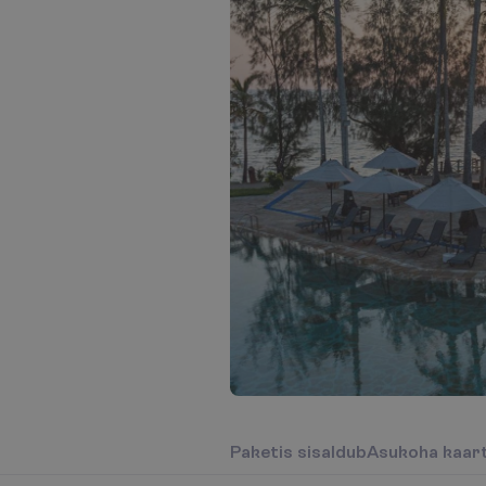
P
a
k
e
t
i
s
s
i
s
a
l
d
u
b
A
s
u
k
o
h
a
k
a
a
r