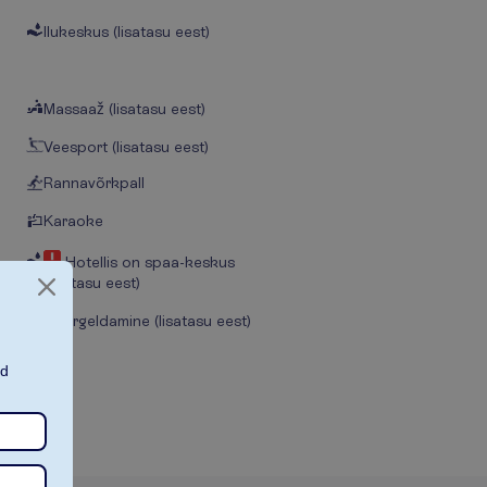
Ilukeskus (lisatasu eest)
Massaaž (lisatasu eest)
Veesport (lisatasu eest)
Rannavõrkpall
Karaoke
Hotellis on spaa-keskus
(lisatasu eest)
Snorgeldamine (lisatasu eest)
ad