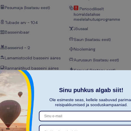
Pesumaja (lisatasu eest)
Perioodiliselt
korraldatakse
meelelahutusprogramme
Tubade arv – 104
Jõusaal
Basseinibaar
Saun (lisatasu eest)
Basseinid – 2
Noolemäng
Lamamistoolid basseini ääres
Aurusaun (lisatasu eest)
Rannarätikud basseini ääres
Kanuud (lisatasu eest)
WiFi
Sukeldumine (lisatasu eest)
Sinu puhkus algab siit!
Ole esimeste seas, kellele saabuvad parim
reisipakkumised ja sooduskampaaniad.
N
ä
i
t
a
k
õ
i
k
i