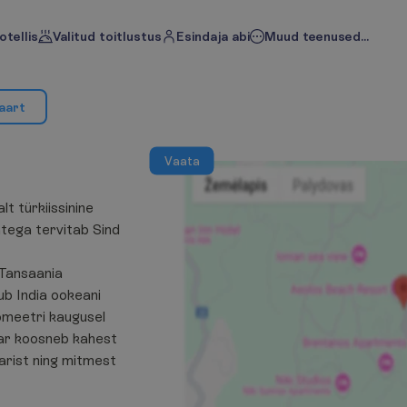
otellis
Valitud toitlustus
Esindaja abi
Muud teenused...
a
a
r
t
V
a
a
t
a
t türkiissinine
tega tervitab Sind
 Tansaania
ub India ookeani
omeetri kaugusel
ar koosneb kahest
rist ning mitmest