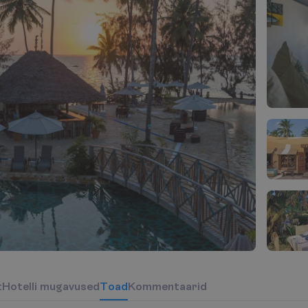
t
H
o
t
e
l
l
i
m
u
g
a
v
u
s
e
d
T
o
a
d
Kommentaarid