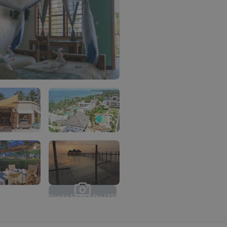
V
a
a
t
a
k
õ
i
k
i
p
i
l
t
e
(
1
3
)