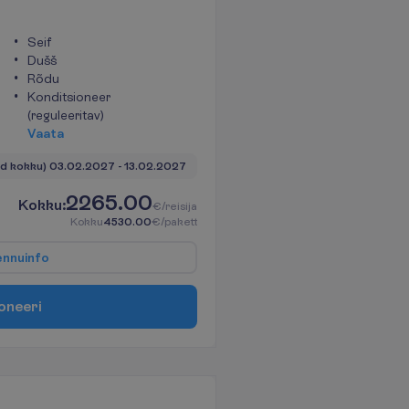
Seif
Dušš
Rõdu
Konditsioneer
(reguleeritav)
V
a
a
t
a
öd kokku)
03.02.2027
 - 
13.02.2027
2265.00
K
o
k
k
u
:
€/reisija
K
o
k
k
u
4530.00
€/pakett
e
n
n
u
i
n
f
o
o
n
e
e
r
i