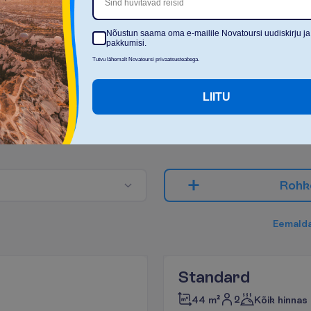
Sind huvitavad reisid
Nõustun saama oma e-mailile Novatoursi uudiskirju ja
pakkumisi.
Tutvu lähemalt Novatoursi privaatsusteabega.
M
i
t
m
e
k
e
s
i
r
e
i
s
i
d
?
LIITU
2
R
o
h
k
E
e
m
a
l
d
Standard
2
44 m²
Kõik hinnas