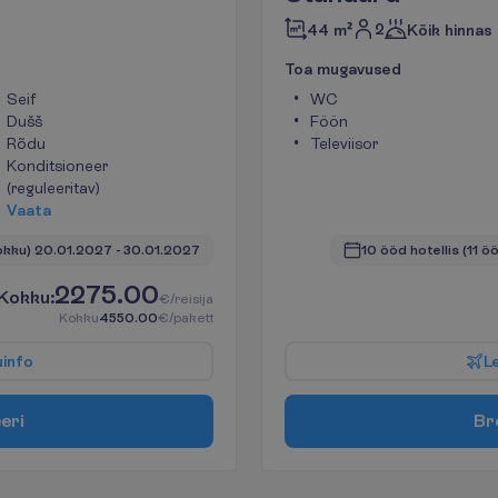
2
44 m²
Kõik hinnas
T
o
a
m
u
g
a
v
u
s
e
d
Seif
WC
Dušš
Föön
Rõdu
Televiisor
Konditsioneer
(reguleeritav)
V
a
a
t
a
okku)
20.01.2027
 - 
30.01.2027
10 ööd hotellis
(11 ö
2275.00
K
o
k
k
u
:
€/reisija
K
o
k
k
u
4550.00
€/pakett
u
i
n
f
o
L
e
e
r
i
B
r