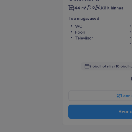
2
44 m²
Kõik hinnas
T
o
a
m
u
g
a
v
u
s
e
d
WC
Föön
Televiisor
9 ööd hotellis
(10 ööd k
L
e
n
n
B
r
o
n