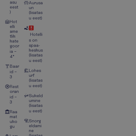
asu
Aurusa
eest
un
)
(lisatas
u eest)
Hot
elli
ame
Hotelli
tlik
s on
kate
spaa-
goor
keskus
ia –
(lisatas
4*
u eest)
Baar
Lohes
id –
urf
3
(lisatas
u eest)
Rest
oran
Sukeld
id –
umine
3
(lisatas
u eest)
Raa
mat
Snorg
uko
eldami
gu
ne
(lisatas