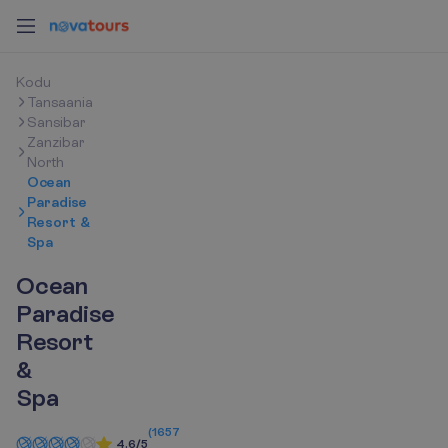
K
o
d
u
Tansaania
Sansibar
Zanzibar
North
Ocean
Paradise
Resort &
Spa
Ocean
Paradise
Resort
&
Spa
(
1657
4.6/5