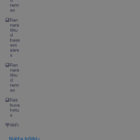
d
rann
as
Ran
narä
tiku
d
bass
eini
ääre
s
Ran
narä
tiku
d
rann
as
Räti
kuva
hetu
s
WiFi
N
ä
i
t
a
k
õ
i
k
i