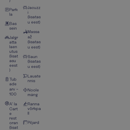
)
Jacuzz
Park
i
la
(lisatas
u eest)
Bas
sein
Massa
až
Jalgr
(lisatas
atta
laen
u eest)
utus
(lisat
Saun
asu
(lisatas
eest
u eest)
)
Lauate
Tub
nnis
ade
arv –
Noole
100
mäng
A' la
Ranna
võrkpa
Cart
ll
e
rest
Piljard
oran
(lisat