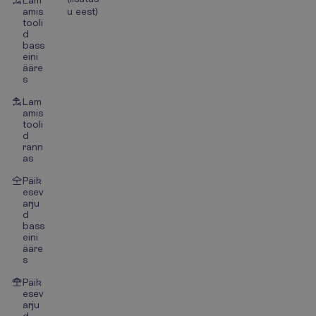
Lam
amis
u eest)
tooli
d
bass
eini
ääre
s
Lam
amis
tooli
d
rann
as
Päik
esev
arju
d
bass
eini
ääre
s
Päik
esev
arju