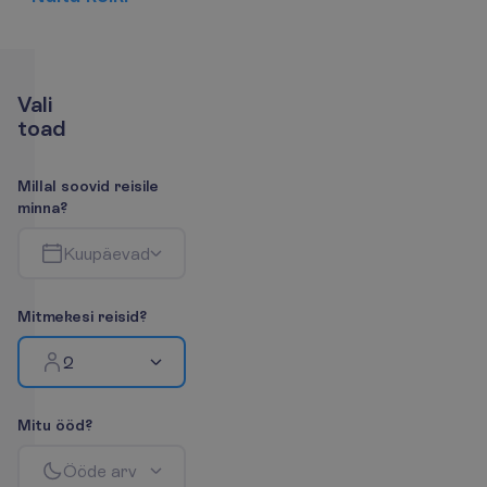
V
a
l
i
t
o
a
d
M
i
l
l
a
l
s
o
o
v
i
d
r
e
i
s
i
l
e
m
i
n
n
a
?
K
u
u
p
ä
e
v
a
d
M
i
t
m
e
k
e
s
i
r
e
i
s
i
d
?
2
M
i
t
u
ö
ö
d
?
Ö
ö
d
e
a
r
v