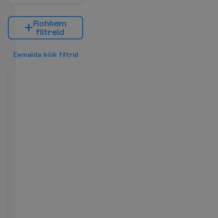
R
o
h
k
e
m
f
i
l
t
r
e
i
d
E
e
m
a
l
d
a
k
õ
i
k
f
i
l
t
r
i
d
Standard
Garden
View
Hommiku-
2
ja
49 m²
õhtusöök
T
o
a
m
u
g
a
v
u
s
e
d
Föön
Televiisor
WC
Minibaar
Telefon
(lisatasu
(lisatasu
eest)
eest)
Seif