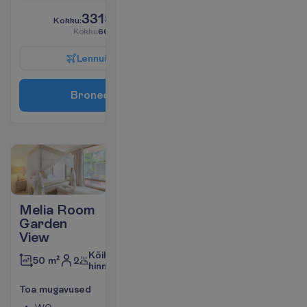
3315.00
K
o
k
k
u
:
€/reisija
K
o
k
k
u
6630.00
€/pakett
L
e
n
n
u
i
n
f
o
B
r
o
n
e
e
r
i
Melia Room
Garden
View
Kõik
2
50 m²
hinnas
T
o
a
m
u
g
a
v
u
s
e
d