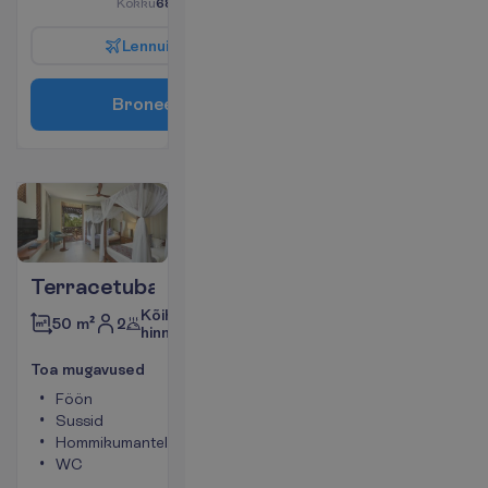
K
o
k
k
u
6830.00
€/pakett
L
e
n
n
u
i
n
f
o
B
r
o
n
e
e
r
i
Terracetuba
Kõik
2
50 m²
hinnas
T
o
a
m
u
g
a
v
u
s
e
d
Föön
Rõdu või
Sussid
terrass
Hommikumantel
Telefon
WC
(lisatasu
eest)