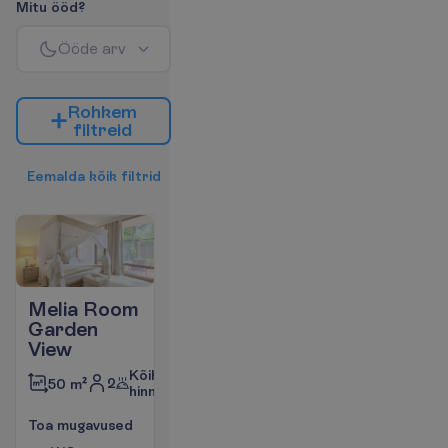
M
i
t
u
ö
ö
d
?
Ö
ö
d
e
a
r
v
R
o
h
k
e
m
f
i
l
t
r
e
i
d
E
e
m
a
l
d
a
k
õ
i
k
f
i
l
t
r
i
d
Melia Room
Garden
View
Kõik
2
50 m²
hinnas
T
o
a
m
u
g
a
v
u
s
e
d