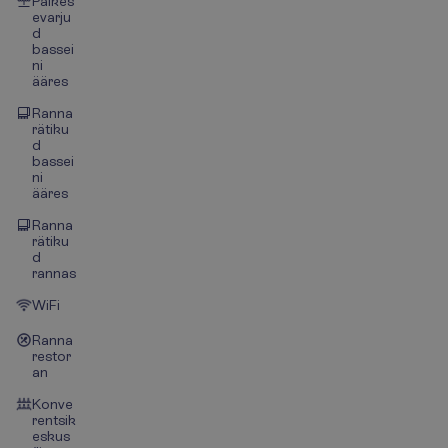
Päikes
evarju
d
bassei
ni
ääres
Ranna
rätiku
d
bassei
ni
ääres
Ranna
rätiku
d
rannas
WiFi
Ranna
restor
an
Konve
rentsik
eskus