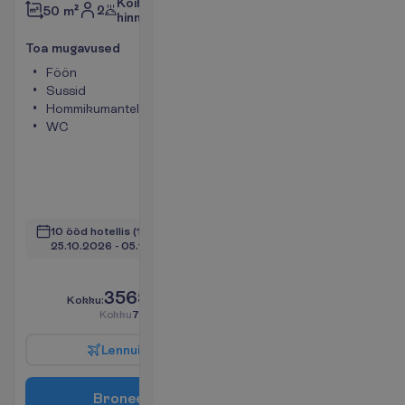
Kõik
2
50 m²
hinnas
T
o
a
m
u
g
a
v
u
s
e
d
Föön
Rõdu või
Sussid
terrass
Hommikumantel
Telefon
WC
(lisatasu
eest)
Televiisor
WiFi
V
a
a
t
a
10 ööd hotellis
(11 ööd kokku)
25.10.2026
 - 
05.11.2026
V
a
i
d
6
a
l
l
e
s
!
3565.00
K
o
k
k
u
:
€/reisija
K
o
k
k
u
7130.00
€/pakett
L
e
n
n
u
i
n
f
o
B
r
o
n
e
e
r
i