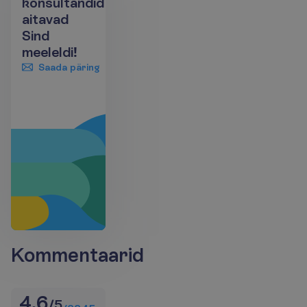
konsultandid
aitavad
Sind
meeleldi!
Saada päring
+372 666 8000
Kommentaarid
4.6
/
5