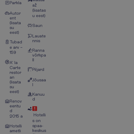
Parkla
až
(lisatas
Autor
u eest)
ent
(lisata
Saun
su
eest)
Lauate
nnis
Tubad
e arv –
Ranna
159
võrkpa
ll
A' la
Carte
Piljard
restor
an
Jõusaa
(lisata
l
su
eest)
Kanuu
d
Renov
eeritu
d
Hotelli
2015 a
s on
spaa-
Hotelli
keskus
ametli