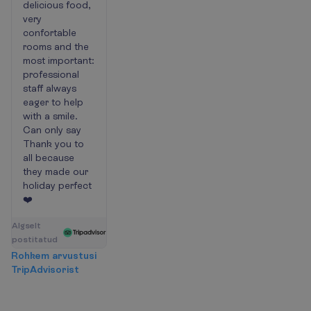
delicious food,
very
confortable
rooms and the
most important:
professional
staff always
eager to help
with a smile.
Can only say
Thank you to
all because
they made our
holiday perfect
❤️
A
l
g
s
e
l
t
p
o
s
t
i
t
a
t
u
d
R
o
h
k
e
m
a
r
v
u
s
t
u
s
i
T
r
i
p
A
d
v
i
s
o
r
i
s
t