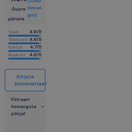
(
3345
h
i
n
n
a
n
Suure
g
u
t
)
pärane
4.6
/
5
T
o
a
d
4.6
/
5
T
e
e
n
u
s
e
d
4.7
/
5
P
u
h
t
u
s
4.6
/
5
A
s
u
k
o
h
t
K
i
r
j
u
t
a
k
o
m
m
e
n
t
a
a
r
F
i
l
t
r
e
e
r
i
h
i
n
n
a
n
g
u
t
e
p
õ
h
j
a
l