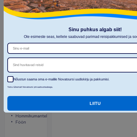
B
r
o
n
e
e
r
i
Sinu puhkus algab siit!
Ole esimeste seas, kellele saabuvad parimad reisipakkumised ja 
Ocean
Bungalow
Sind huvitavad reisid
Kõik
2
65 m²
hinnas
Nõustun saama oma e-mailile Novatoursi uudiskirju ja pakkumisi.
Tutvu lähemalt Novatoursi privaatsusteabega.
T
o
a
m
u
g
a
v
u
s
e
d
Konditsioneer
Toa
LIITU
(reguleeritav)
suurus
Vann või dušš
umbes
Hommikumantel
65 m²
Föön
Seif
Sussid
Tee ja