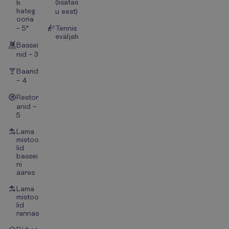
(lisatas
k
kateg
u eest)
ooria
– 5*
Tennis
eväljak
Bassei
nid – 3
Baarid
– 4
Restor
anid –
5
Lama
mistoo
lid
bassei
ni
ääres
Lama
mistoo
lid
rannas