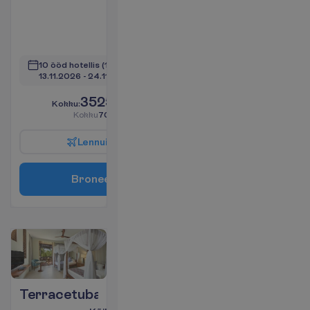
Televiisor
WiFi
V
a
a
t
a
10 ööd hotellis
(11 ööd kokku)
13.11.2026
 - 
24.11.2026
3525.00
K
o
k
k
u
:
€/reisija
K
o
k
k
u
7050.00
€/pakett
L
e
n
n
u
i
n
f
o
B
r
o
n
e
e
r
i
Terracetuba