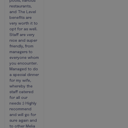
pools, various
restaurants,
and The Level
benefits are
very worth it to
opt for as well.
Staff are very
nice and super
friendly, from
managers to
everyone whom
you encounter.
Managed to do
a special dinner
for my wife,
whereby the
staff catered
for all our
needs :) Highly
recommend
and will go for
sure again and
to other Melia