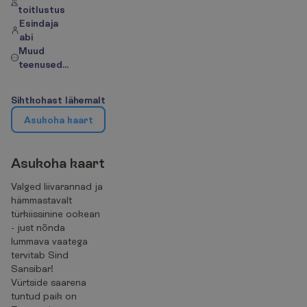
toitlustus
Esindaja
abi
Muud
teenused...
S
i
h
t
k
o
h
a
s
t
l
ä
h
e
m
a
l
t
A
s
u
k
o
h
a
k
a
a
r
t
A
s
u
k
o
h
a
k
a
a
r
t
Valged liivarannad ja
hämmastavalt
türkiissinine ookean
- just nõnda
lummava vaatega
tervitab Sind
Sansibar!
Vürtside saarena
tuntud paik on