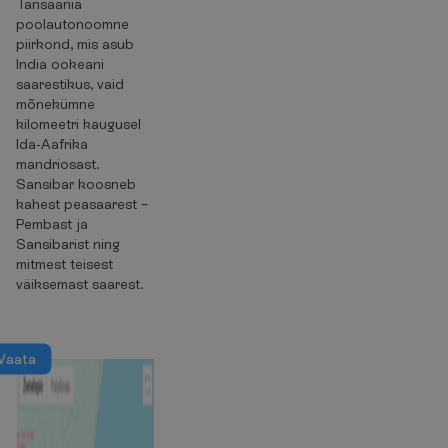
Tansaania
poolautonoomne
piirkond, mis asub
India ookeani
saarestikus, vaid
mõnekümne
kilomeetri kaugusel
Ida-Aafrika
mandriosast.
Sansibar koosneb
kahest peasaarest –
Pembast ja
Sansibarist ning
mitmest teisest
väiksemast saarest.
V
a
a
t
a