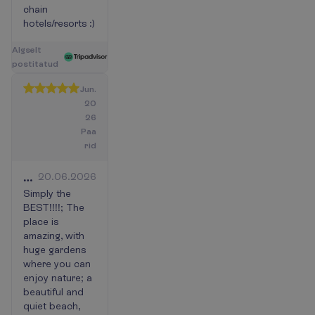
chain
hotels/resorts :)
A
l
g
s
e
l
t
p
o
s
t
i
t
a
t
u
d
Jun.
20
26
Paa
rid
VERY
20.06.2026
CLOSE
Simply the
BEST!!!!; The
TO
place is
MY
amazing, with
IDEA
huge gardens
OF
where you can
PARADISE
enjoy nature; a
beautiful and
quiet beach,