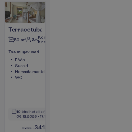
Terracetuba
Kõik
2
50 m²
hinnas
T
o
a
m
u
g
a
v
u
s
e
d
Föön
Rõdu või
Sussid
terrass
Hommikumantel
Telefon
WC
(lisatasu
eest)
Televiisor
WiFi
V
a
a
t
a
10 ööd hotellis
(11 ööd kokku)
06.12.2026
 - 
17.12.2026
3415.00
K
o
k
k
u
:
€/reisija