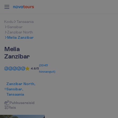
K
o
d
u
Tansaania
Sansibar
Zanzibar North
Melia Zanzibar
Melia
Zanzibar
(
3345
4.6/5
hinnangut
)
Zanzibar North,
Sansibar,
Tansaania
Puhkusereisid
R
e
i
s