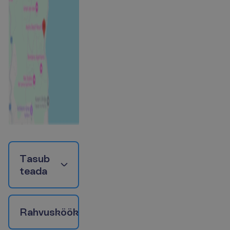
T
a
s
u
b
t
e
a
d
a
R
a
h
v
u
s
k
ö
ö
k