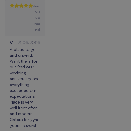
Jun.
20
26
Paa
rid
Very
21.06.2026
pleasant
A place to go
and unwind.
and
Went there for
relaxing
our 2nd year
wedding
anniversary and
everything
exceeded our
expectations.
Place is very
well kept after
and modern.
Caters for gym
goers, several