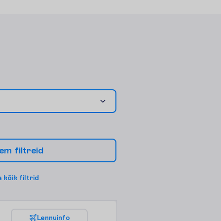
e
m
f
i
l
t
r
e
i
d
a
k
õ
i
k
f
i
l
t
r
i
d
L
e
n
n
u
i
n
f
o