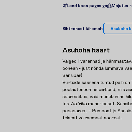
Lend koos pagasiga
Majutus h
S
i
h
t
k
o
h
a
s
t
l
ä
h
e
m
a
l
t
A
s
u
k
o
h
a
k
A
s
u
k
o
h
a
k
a
a
r
t
Valged liivarannad ja hämmastaval
ookean - just nõnda lummava vaa
Sansibar!
Vürtside saarena tuntud paik on
poolautonoomne piirkond, mis as
saarestikus, vaid mõnekümne kil
Ida-Aafrika mandriosast. Sansib
peasaarest – Pembast ja Sansiba
teisest väiksemast saarest.