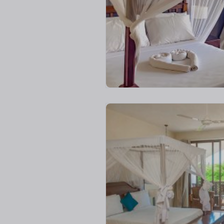
V
a
a
t
a
k
õ
i
k
i
p
i
l
t
e
(
2
)