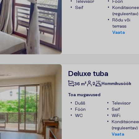
Televiisor
Föön
Seif
Konditsionee
(reguleeritav)
Rõdu või
terrass
V
a
a
t
a
Deluxe tuba
2
Hommikusöök
36 m²
T
o
a
m
u
g
a
v
u
s
e
d
Dušš
Televiisor
Föön
Seif
WC
WiFi
Konditsionee
(reguleeritav)
V
a
a
t
a