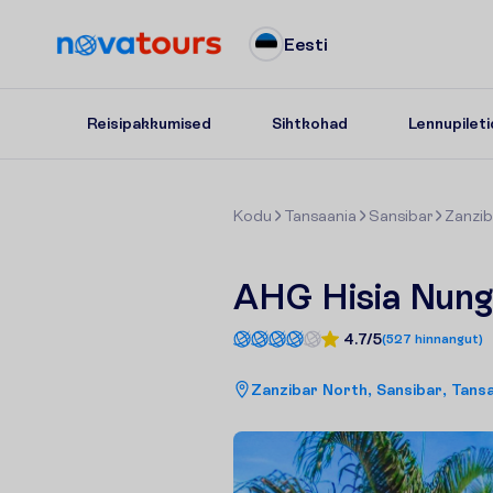
Eesti
Reisipakkumised
Sihtkohad
Lennupileti
K
o
d
u
Tansaania
Sansibar
Zanzib
AHG Hisia Nung
4.7/5
(
527
hinnangut
)
Zanzibar North, Sansibar, Tans