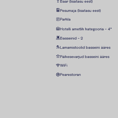
Baar (lisatasu eest)
Pesumaja (lisatasu eest)
Parkla
Hotelli ametlik kategooria – 4*
Basseinid – 2
Lamamistoolid basseini ääres
Päikesevarjud basseini ääres
WiFi
Pearestoran