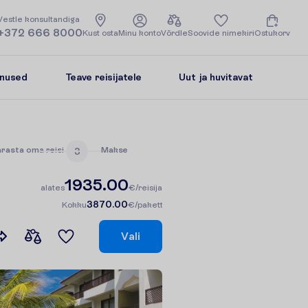
V
e
s
t
l
e
k
o
n
s
u
l
t
a
n
d
i
g
a
+372 666 8000
K
u
s
t
o
s
t
a
M
i
n
u
k
o
n
t
o
V
õ
r
d
l
e
S
o
o
v
i
d
e
n
i
m
e
k
i
r
i
O
s
t
u
k
o
r
v
enused
Teave reisijatele
Uut ja huvitavat
ä
r
a
s
t
a
o
m
a
r
e
i
s
i
M
a
k
s
e
3
1935.00
a
l
a
t
e
s
€/reisija
3870.00
K
o
k
k
u
€/pakett
V
a
l
i