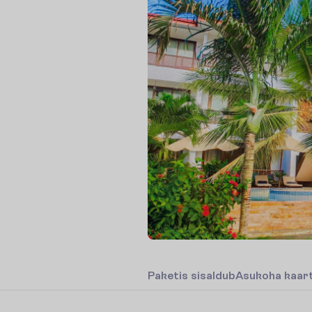
P
a
k
e
t
i
s
s
i
s
a
l
d
u
b
A
s
u
k
o
h
a
k
a
a
r