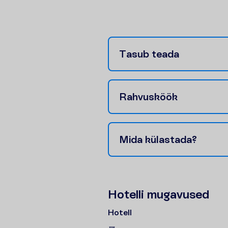
T
a
s
u
b
t
e
a
d
a
R
a
h
v
u
s
k
ö
ö
k
M
i
d
a
k
ü
l
a
s
t
a
d
a
?
H
o
t
e
l
l
i
m
u
g
a
v
u
s
e
d
Hotell