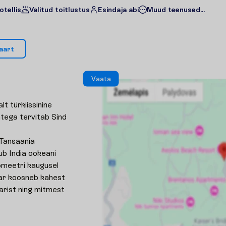
otellis
Valitud toitlustus
Esindaja abi
Muud teenused...
a
a
r
t
V
a
a
t
a
t türkiissinine
tega tervitab Sind
 Tansaania
ub India ookeani
omeetri kaugusel
ar koosneb kahest
rist ning mitmest