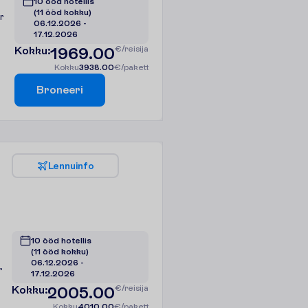
10 ööd hotellis
(11 ööd kokku)
r
06.12.2026
 - 
17.12.2026
K
o
k
k
u
:
1969.00
€/reisija
K
o
k
k
u
3938.00
€/pakett
B
r
o
n
e
e
r
i
L
e
n
n
u
i
n
f
o
10 ööd hotellis
(11 ööd kokku)
06.12.2026
 - 
r
17.12.2026
K
o
k
k
u
:
2005.00
€/reisija
K
o
k
k
u
4010.00
€/pakett