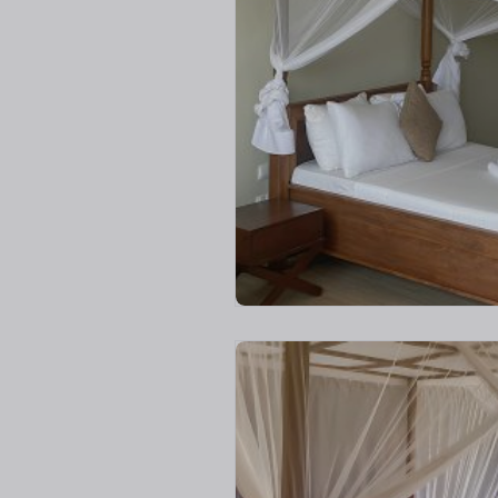
V
a
a
t
a
k
õ
i
k
i
p
i
l
t
e
(
3
)