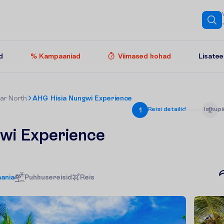
Lisate
d
% Kampaaniad
Viimased kohad
ar North
AHG Hisia Nungwi Experience
R
e
i
s
i
d
e
t
a
i
l
i
d
I
s
i
k
u
p
1
2
wi Experience
aania
Puhkusereisid
R
e
i
s