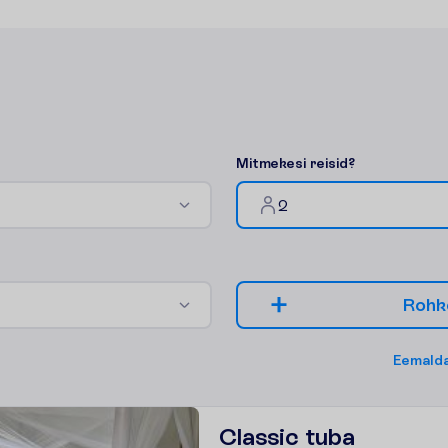
M
i
t
m
e
k
e
s
i
r
e
i
s
i
d
?
2
R
o
h
k
E
e
m
a
l
d
Classic tuba