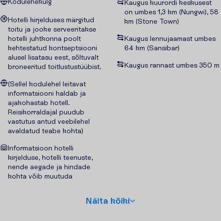
Kodulehekülg
Kaugus kuurordi keskusest
on umbes 1,3 km (Nungwi), 58
Hotelli kirjelduses märgitud
km (Stone Town)
toitu ja jooke serveeritakse
hotelli juhtkonna poolt
Kaugus lennujaamast umbes
kehtestatud kontseptsiooni
64 km (Sansibar)
alusel lisatasu eest, sõltuvalt
Kaugus rannast umbes 350 m
broneeritud toitlustustüübist.
(Sellel kodulehel leitavat
informatsiooni haldab ja
ajakohastab hotell.
Reisikorraldajal puudub
vastutus antud veebilehel
avaldatud teabe kohta)
Informatsioon hotelli
kirjelduse, hotelli teenuste,
nende aegade ja hindade
kohta võib muutuda
N
ä
i
t
a
k
õ
i
k
i