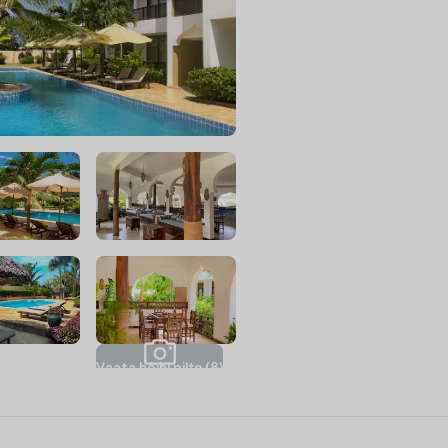
V
a
a
t
a
k
õ
i
k
i
p
i
l
t
e
(
8
)