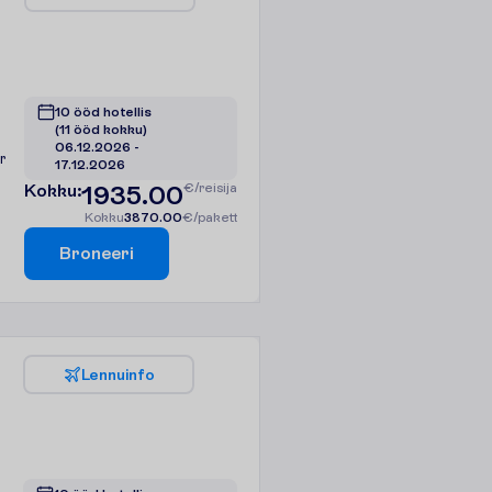
10 ööd hotellis
(11 ööd kokku)
06.12.2026
 - 
r
17.12.2026
K
o
k
k
u
:
1935.00
€/reisija
K
o
k
k
u
3870.00
€/pakett
B
r
o
n
e
e
r
i
L
e
n
n
u
i
n
f
o