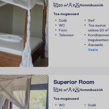
2
Hommikusöök
20 m²
T
o
a
m
u
g
a
v
u
s
e
d
Dušš
Seif
WC
Toa suurus
Föön
umbes 20 m²
Televiisor
Konditsionee
(reguleeritav)
Aiavaade
V
a
a
t
a
Superior Room
2
Hommikusöök
32 m²
T
o
a
m
u
g
a
v
u
s
e
d
WC
Dušš