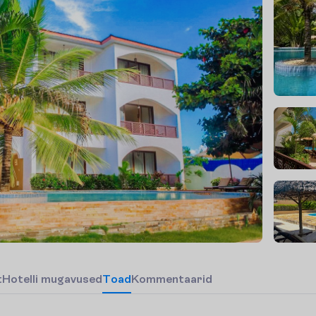
t
H
o
t
e
l
l
i
m
u
g
a
v
u
s
e
d
T
o
a
d
Kommentaarid