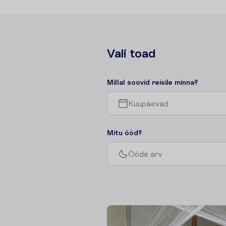
V
a
l
i
t
o
a
d
M
i
l
l
a
l
s
o
o
v
i
d
r
e
i
s
i
l
e
m
i
n
n
a
?
K
u
u
p
ä
e
v
a
d
M
i
t
u
ö
ö
d
?
Ö
ö
d
e
a
r
v