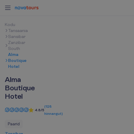
K
o
d
u
Tansaania
Sansibar
Zanzibar
South
Alma
Boutique
Hotel
Alma
Boutique
Hotel
(
128
4.8/5
hinnangut
)
Paarid
Zanzibar