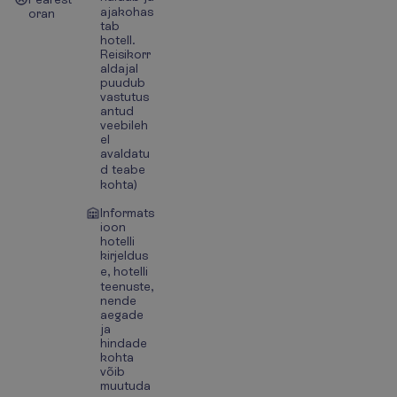
ajakohas
oran
tab
hotell.
Reisikorr
aldajal
puudub
vastutus
antud
veebileh
el
avaldatu
d teabe
kohta)
Informats
ioon
hotelli
kirjeldus
e, hotelli
teenuste,
nende
aegade
ja
hindade
kohta
võib
muutuda