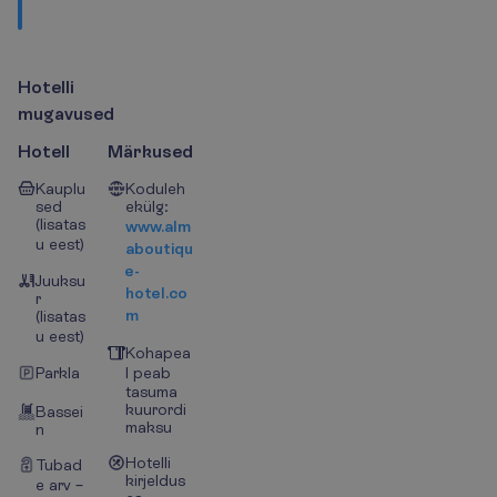
H
o
t
e
l
l
i
m
u
g
a
v
u
s
e
d
Hotell
Märkused
Kauplu
Koduleh
sed
ekülg:
(lisatas
www.alm
u eest)
aboutiqu
e-
Juuksu
hotel.co
r
m
(lisatas
u eest)
Kohapea
Parkla
l peab
tasuma
kuurordi
Bassei
maksu
n
Hotelli
Tubad
kirjeldus
e arv –