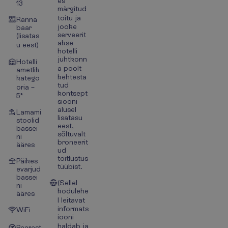
es
13
märgitud
toitu ja
Ranna
jooke
baar
serveerit
(lisatas
akse
u eest)
hotelli
juhtkonn
Hotelli
a poolt
ametlik
kehtesta
katego
tud
oria –
kontsept
5*
siooni
alusel
Lamami
lisatasu
stoolid
eest,
bassei
sõltuvalt
ni
broneerit
ääres
ud
toitlustus
Päikes
tüübist.
evarjud
bassei
(Sellel
ni
kodulehe
ääres
l leitavat
informats
WiFi
iooni
haldab ja
Pearest