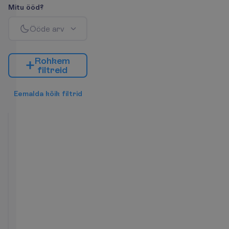
M
i
t
u
ö
ö
d
?
Ö
ö
d
e
a
r
v
R
o
h
k
e
m
f
i
l
t
r
e
i
d
E
e
m
a
l
d
a
k
õ
i
k
f
i
l
t
r
i
d
Garden
Beach
Front
Hommiku-
2
ja
40 m²
õhtusöök
T
o
a
m
u
g
a
v
u
s
e
d
Minibaar
Hommikumantel
(lisatasu
Seif