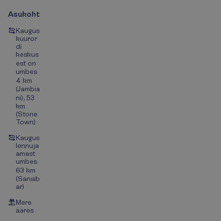
Asukoht
Kaugus
kuuror
di
keskus
est on
umbes
4 km
(Jambia
ni), 53
km
(Stone
Town)
Kaugus
lennuja
amast
umbes
63 km
(Sansib
ar)
Mere
ääres