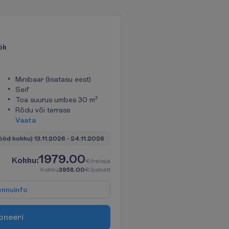
ök
Minibaar (lisatasu eest)
Seif
Toa suurus umbes 30 m²
Rõdu või terrass
V
a
a
t
a
 ööd kokku)
13.11.2026
 - 
24.11.2026
1979.00
K
o
k
k
u
:
€/reisija
K
o
k
k
u
3958.00
€/pakett
e
n
n
u
i
n
f
o
o
n
e
e
r
i