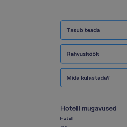
T
a
s
u
b
t
e
a
d
a
R
a
h
v
u
s
k
ö
ö
k
M
i
d
a
k
ü
l
a
s
t
a
d
a
?
H
o
t
e
l
l
i
m
u
g
a
v
u
s
e
d
Hotell