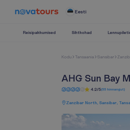
Eesti
Reisipakkumised
Sihtkohad
Lennupileti
K
o
d
u
Tansaania
Sansibar
Zanzib
AHG Sun Bay Ml
4.2/5
(
55
hinnangut
)
Zanzibar North, Sansibar, Tans