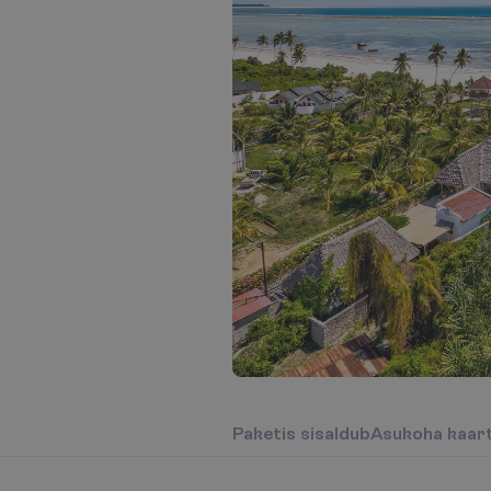
P
a
k
e
t
i
s
s
i
s
a
l
d
u
b
A
s
u
k
o
h
a
k
a
a
r