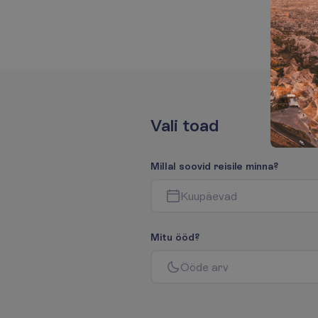
V
a
l
i
t
o
a
d
M
i
l
l
a
l
s
o
o
v
i
d
r
e
i
s
i
l
e
m
i
n
n
a
?
K
u
u
p
ä
e
v
a
d
M
i
t
u
ö
ö
d
?
Ö
ö
d
e
a
r
v