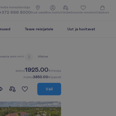
V
e
s
t
l
e
k
o
n
s
u
l
t
a
n
d
i
g
a
+372 666 8000
K
u
s
t
o
s
t
a
M
i
n
u
k
o
n
t
o
V
õ
r
d
l
e
S
o
o
v
i
d
e
n
i
m
e
k
i
r
i
O
s
t
u
k
o
r
v
enused
Teave reisijatele
Uut ja huvitavat
ä
r
a
s
t
a
o
m
a
r
e
i
s
i
M
a
k
s
e
3
1925.00
a
l
a
t
e
s
€/reisija
3850.00
K
o
k
k
u
€/pakett
V
a
l
i