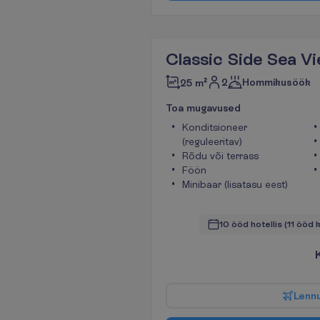
Classic Side Sea V
2
Hommikusöök
25 m²
T
o
a
m
u
g
a
v
u
s
e
d
Konditsioneer
(reguleeritav)
Rõdu või terrass
Föön
Minibaar (lisatasu eest)
10 ööd hotellis
(11 ööd 
L
e
n
n