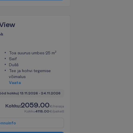
 View
ök
Toa suurus umbes 25 m²
Seif
Dušš
Tee ja kohvi tegemise
võimalus
V
a
a
t
a
 ööd kokku)
13.11.2026
 - 
24.11.2026
2059.00
K
o
k
k
u
:
€/reisija
K
o
k
k
u
4118.00
€/pakett
e
n
n
u
i
n
f
o