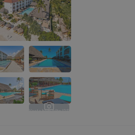
V
a
a
t
a
k
õ
i
k
i
p
i
l
t
e
(
2
1
)