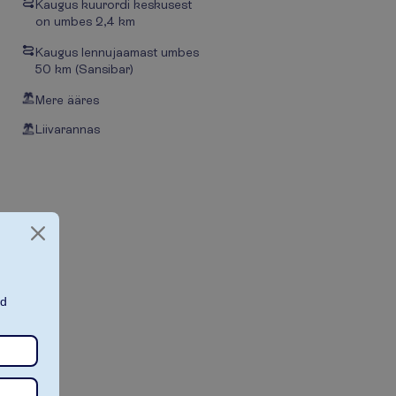
Kaugus kuurordi keskusest
on umbes 2,4 km
Kaugus lennujaamast umbes
50 km (Sansibar)
Mere ääres
Liivarannas
ad