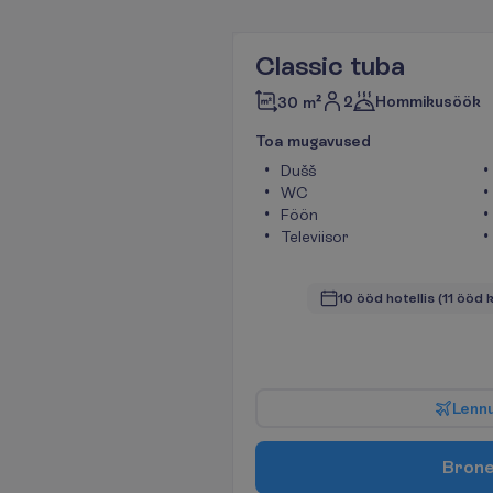
Classic tuba
2
Hommikusöök
30 m²
T
o
a
m
u
g
a
v
u
s
e
d
Dušš
WC
Föön
Televiisor
10 ööd hotellis
(11 ööd 
L
e
n
n
B
r
o
n