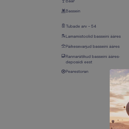
Baar
Bassein
Tubade arv – 54
Lamamistoolid basseini ääres
Päikesevarjud basseini ääres
Rannarätikud basseini ääres-
deposiidi eest
Pearestoran