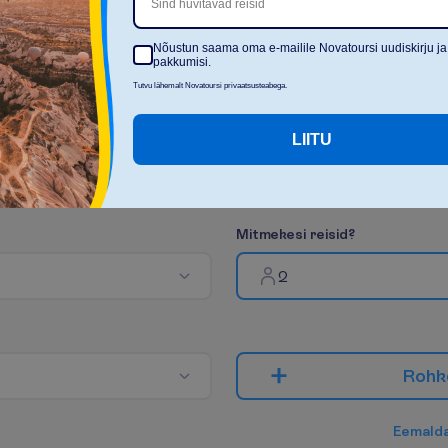
Sind huvitavad reisid
N
ä
i
t
a
k
õ
i
k
i
Nõustun saama oma e-mailile Novatoursi uudiskirju ja
pakkumisi.
Tutvu lähemalt Novatoursi privaatsusteabega.
LIITU
M
i
t
m
e
k
e
s
i
r
e
i
s
i
d
?
2
R
o
h
k
E
e
m
a
l
d