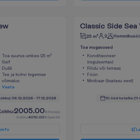
iew
Classic Side Sea
2
Hommikusö
25 m²
T
o
a
m
u
g
a
v
u
s
e
d
Toa suurus umbes 25 m²
Konditsioneer
Seif
(reguleeritav)
Dušš
Rõdu või terrass
Tee ja kohvi tegemise
Föön
võimalus
Minibaar (lisatasu eest)
V
a
a
t
a
kokku)
06.12.2026
 - 
17.12.2026
10 ööd hotellis
(11
2005.00
K
o
k
k
u
:
€/reisija
K
o
k
k
u
4010.00
€/pakett
u
i
n
f
o
L