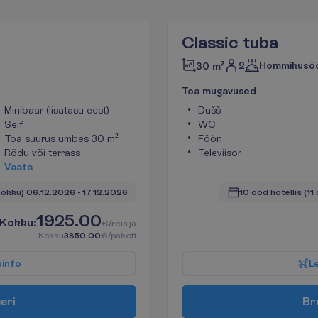
Classic tuba
2
Hommikusö
30 m²
T
o
a
m
u
g
a
v
u
s
e
d
Minibaar (lisatasu eest)
Dušš
Seif
WC
Toa suurus umbes 30 m²
Föön
Rõdu või terrass
Televiisor
V
a
a
t
a
kokku)
06.12.2026
 - 
17.12.2026
10 ööd hotellis
(11
1925.00
K
o
k
k
u
:
€/reisija
K
o
k
k
u
3850.00
€/pakett
u
i
n
f
o
L
e
e
r
i
B
r