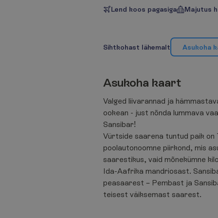
Lend koos pagasiga
Majutus h
S
i
h
t
k
o
h
a
s
t
l
ä
h
e
m
a
l
t
A
s
u
k
o
h
a
k
A
s
u
k
o
h
a
k
a
a
r
t
Valged liivarannad ja hämmastaval
ookean - just nõnda lummava vaa
Sansibar!
Vürtside saarena tuntud paik on
poolautonoomne piirkond, mis as
saarestikus, vaid mõnekümne kil
Ida-Aafrika mandriosast. Sansib
peasaarest – Pembast ja Sansiba
teisest väiksemast saarest.