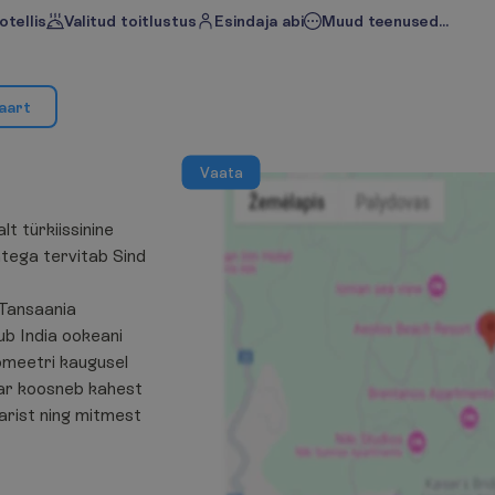
otellis
Valitud toitlustus
Esindaja abi
Muud teenused...
a
a
r
t
V
a
a
t
a
t türkiissinine
tega tervitab Sind
 Tansaania
ub India ookeani
omeetri kaugusel
ar koosneb kahest
rist ning mitmest