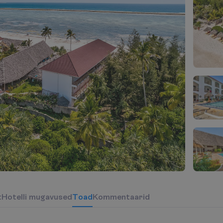
t
H
o
t
e
l
l
i
m
u
g
a
v
u
s
e
d
T
o
a
d
Kommentaarid