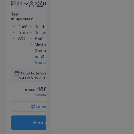
2
Hommikusöök
26 m²
T
o
a
m
u
g
a
v
u
s
e
d
Dušš
Telefon
Föön
Televiisor
WC
Seif
Minibaar
(lisatasu
eest)
V
a
a
t
a
11 ööd hotellis
(12 ööd kokku)
24.02.2027
 - 
08.03.2027
1865.00
K
o
k
k
u
:
€/reisija
K
o
k
k
u
3730.00
€/pakett
L
e
n
n
u
i
n
f
o
B
r
o
n
e
e
r
i