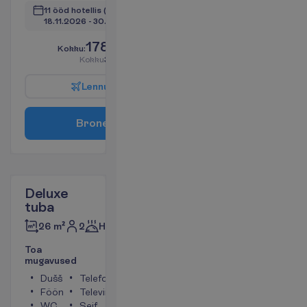
11 ööd hotellis
(12 ööd kokku)
18.11.2026
 - 
30.11.2026
1789.00
K
o
k
k
u
:
€/reisija
K
o
k
k
u
3578.00
€/pakett
L
e
n
n
u
i
n
f
o
B
r
o
n
e
e
r
i
Deluxe
tuba
2
Hommikusöök
26 m²
T
o
a
m
u
g
a
v
u
s
e
d
Dušš
Telefon
Föön
Televiisor
WC
Seif