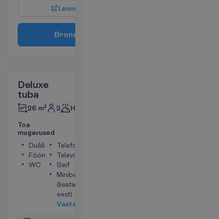
L
e
n
n
u
i
n
f
o
B
r
o
n
e
e
r
i
Deluxe
tuba
2
Hommikusöök
26 m²
T
o
a
m
u
g
a
v
u
s
e
d
Dušš
Telefon
Föön
Televiisor
WC
Seif
Minibaar
(lisatasu
eest)
V
a
a
t
a