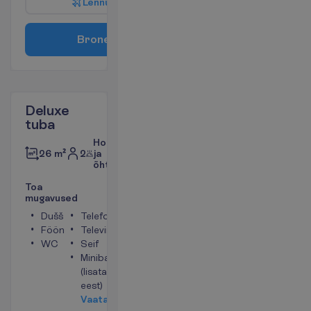
L
e
n
n
u
i
n
f
o
B
r
o
n
e
e
r
i
Deluxe
tuba
Hommiku-
2
ja
26 m²
õhtusöök
T
o
a
m
u
g
a
v
u
s
e
d
Dušš
Telefon
Föön
Televiisor
WC
Seif
Minibaar
(lisatasu
eest)
V
a
a
t
a