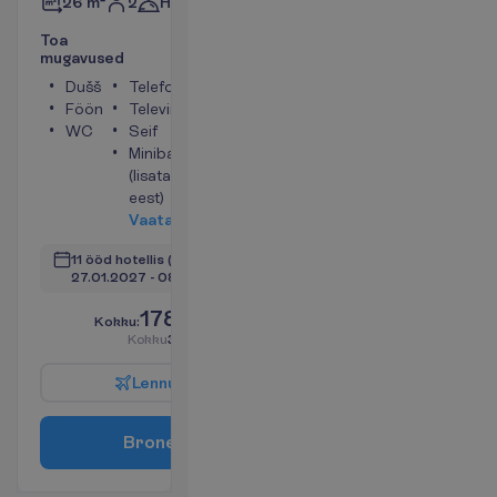
2
Hommikusöök
26 m²
T
o
a
m
u
g
a
v
u
s
e
d
Dušš
Telefon
Föön
Televiisor
WC
Seif
Minibaar
(lisatasu
eest)
V
a
a
t
a
11 ööd hotellis
(12 ööd kokku)
27.01.2027
 - 
08.02.2027
1785.00
K
o
k
k
u
:
€/reisija
K
o
k
k
u
3570.00
€/pakett
L
e
n
n
u
i
n
f
o
B
r
o
n
e
e
r
i