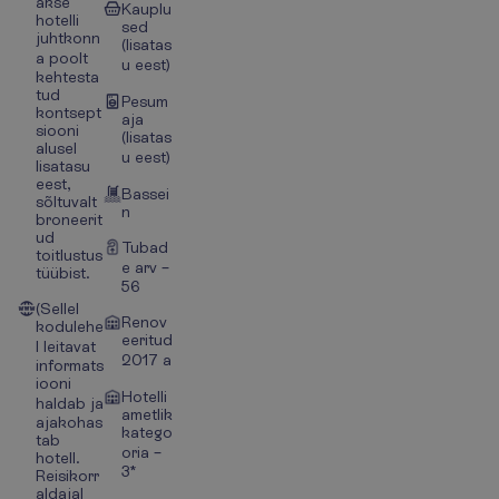
akse
Kauplu
hotelli
sed
juhtkonn
(lisatas
a poolt
u eest)
kehtesta
tud
Pesum
kontsept
aja
siooni
(lisatas
alusel
u eest)
lisatasu
eest,
Bassei
sõltuvalt
n
broneerit
ud
Tubad
toitlustus
e arv –
tüübist.
56
(Sellel
Renov
kodulehe
eeritud
l leitavat
2017 a
informats
iooni
Hotelli
haldab ja
ametlik
ajakohas
katego
tab
oria –
hotell.
3*
Reisikorr
aldajal