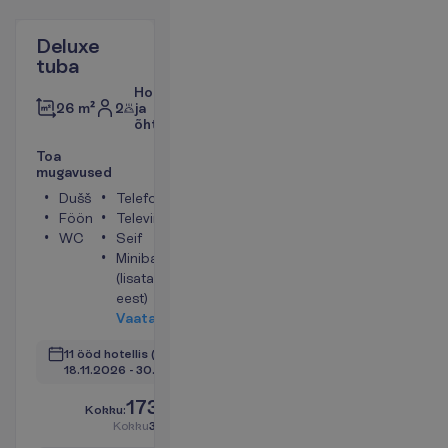
Deluxe
tuba
Hommiku-
2
ja
26 m²
õhtusöök
T
o
a
m
u
g
a
v
u
s
e
d
Dušš
Telefon
Föön
Televiisor
WC
Seif
Minibaar
(lisatasu
eest)
V
a
a
t
a
11 ööd hotellis
(12 ööd kokku)
18.11.2026
 - 
30.11.2026
1735.00
K
o
k
k
u
:
€/reisija
K
o
k
k
u
3470.00
€/pakett