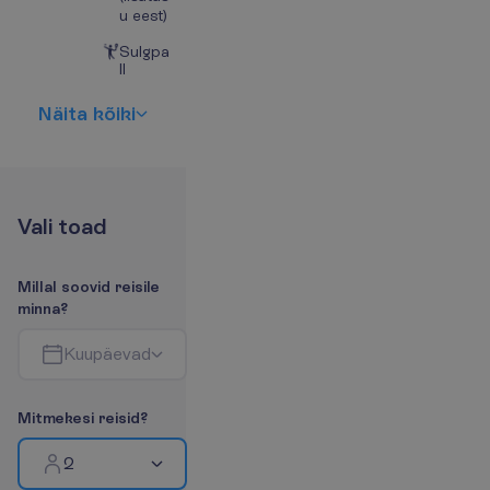
u eest)
Sulgpa
ll
N
ä
i
t
a
k
õ
i
k
i
V
a
l
i
t
o
a
d
M
i
l
l
a
l
s
o
o
v
i
d
r
e
i
s
i
l
e
m
i
n
n
a
?
K
u
u
p
ä
e
v
a
d
M
i
t
m
e
k
e
s
i
r
e
i
s
i
d
?
2