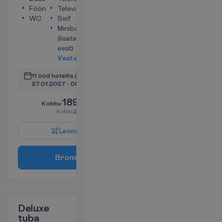
Föön
Televiisor
WC
Seif
Minibaar
(lisatasu
eest)
V
a
a
t
a
11 ööd hotellis
(12 ööd kokku)
27.01.2027
 - 
08.02.2027
1895.00
K
o
k
k
u
:
€/reisija
K
o
k
k
u
3790.00
€/pakett
L
e
n
n
u
i
n
f
o
B
r
o
n
e
e
r
i
Deluxe
tuba