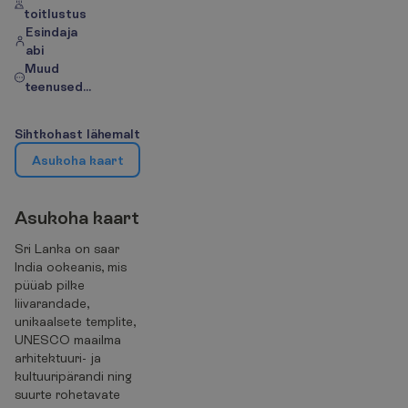
toitlustus
Esindaja
abi
Muud
teenused...
S
i
h
t
k
o
h
a
s
t
l
ä
h
e
m
a
l
t
A
s
u
k
o
h
a
k
a
a
r
t
A
s
u
k
o
h
a
k
a
a
r
t
Sri Lanka on saar
India ookeanis, mis
püüab pilke
liivarandade,
unikaalsete templite,
UNESCO maailma
arhitektuuri- ja
kultuuripärandi ning
suurte rohetavate