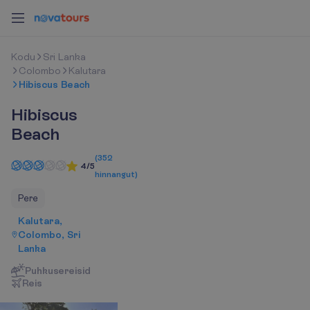
K
o
d
u
Sri Lanka
Colombo
Kalutara
Hibiscus Beach
Hibiscus
Beach
(
352
4/5
hinnangut
)
Pere
Kalutara,
Colombo, Sri
Lanka
Puhkusereisid
R
e
i
s