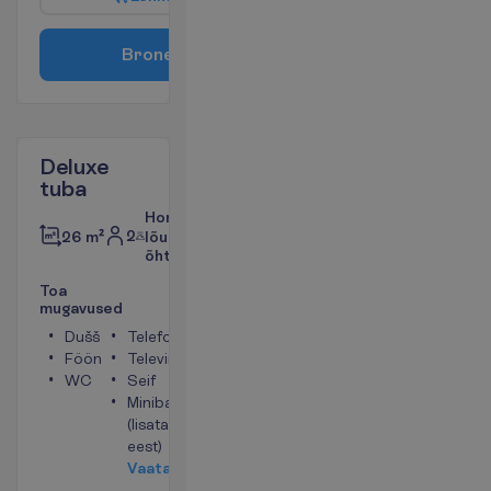
B
r
o
n
e
e
r
i
Deluxe
tuba
Hommiku-,
2
26 m²
lõuna ja
õhtusöök
T
o
a
m
u
g
a
v
u
s
e
d
Dušš
Telefon
Föön
Televiisor
WC
Seif
Minibaar
(lisatasu
eest)
V
a
a
t
a