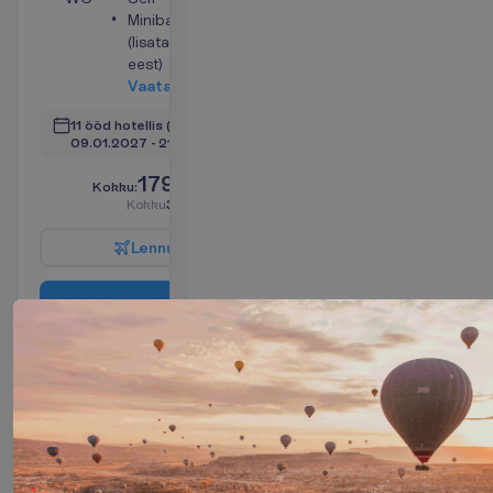
Minibaar
(lisatasu
eest)
V
a
a
t
a
11 ööd hotellis
(12 ööd kokku)
09.01.2027
 - 
21.01.2027
1795.00
K
o
k
k
u
:
€/reisija
K
o
k
k
u
3590.00
€/pakett
L
e
n
n
u
i
n
f
o
B
r
o
n
e
e
r
i
Deluxe
tuba
2
Hommikusöök
26 m²