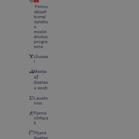
Perioo
diliselt
korral
dataks
e
meelel
ahutus
progra
mme
Jõusaa
l
Massa
až
(lisatas
u eest)
Lauate
nnis
Ranna
võrkpa
ll
Piljard
(lisatas