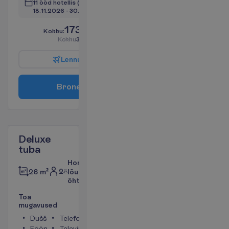
11 ööd hotellis
(12 ööd kokku)
18.11.2026
 - 
30.11.2026
1735.00
K
o
k
k
u
:
€/reisija
K
o
k
k
u
3470.00
€/pakett
L
e
n
n
u
i
n
f
o
B
r
o
n
e
e
r
i
Deluxe
tuba
Hommiku-,
2
26 m²
lõuna ja
õhtusöök
T
o
a
m
u
g
a
v
u
s
e
d
Dušš
Telefon
Föön
Televiisor