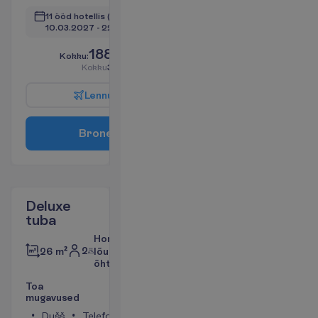
11 ööd hotellis
(12 ööd kokku)
10.03.2027
 - 
22.03.2027
1889.00
K
o
k
k
u
:
€/reisija
K
o
k
k
u
3778.00
€/pakett
L
e
n
n
u
i
n
f
o
B
r
o
n
e
e
r
i
Deluxe
tuba
Hommiku-,
2
26 m²
lõuna ja
õhtusöök
T
o
a
m
u
g
a
v
u
s
e
d
Dušš
Telefon