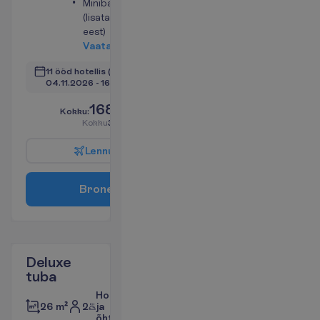
Minibaar
(lisatasu
eest)
V
a
a
t
a
11 ööd hotellis
(12 ööd kokku)
04.11.2026
 - 
16.11.2026
1685.00
K
o
k
k
u
:
€/reisija
K
o
k
k
u
3370.00
€/pakett
L
e
n
n
u
i
n
f
o
B
r
o
n
e
e
r
i
Deluxe
tuba
Hommiku-
2
ja
26 m²
õhtusöök