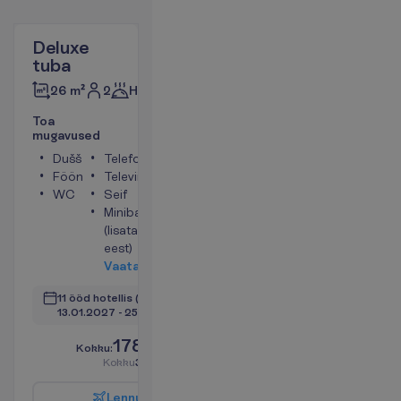
Deluxe
tuba
2
Hommikusöök
26 m²
T
o
a
m
u
g
a
v
u
s
e
d
Dušš
Telefon
Föön
Televiisor
WC
Seif
Minibaar
(lisatasu
eest)
V
a
a
t
a
11 ööd hotellis
(12 ööd kokku)
13.01.2027
 - 
25.01.2027
1785.00
K
o
k
k
u
:
€/reisija
K
o
k
k
u
3570.00
€/pakett
L
e
n
n
u
i
n
f
o