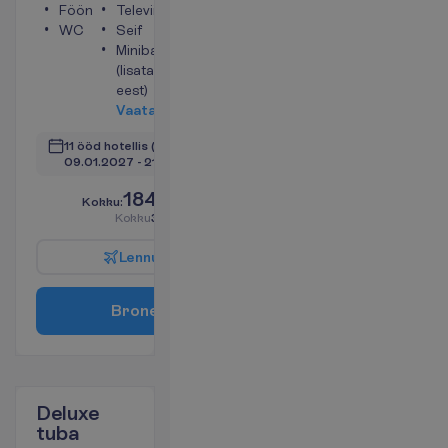
Föön
Televiisor
WC
Seif
Minibaar
(lisatasu
eest)
V
a
a
t
a
11 ööd hotellis
(12 ööd kokku)
09.01.2027
 - 
21.01.2027
1849.00
K
o
k
k
u
:
€/reisija
K
o
k
k
u
3698.00
€/pakett
L
e
n
n
u
i
n
f
o
B
r
o
n
e
e
r
i
Deluxe
tuba