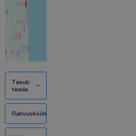
T
a
s
u
b
t
e
a
d
a
R
a
h
v
u
s
k
ö
ö
k