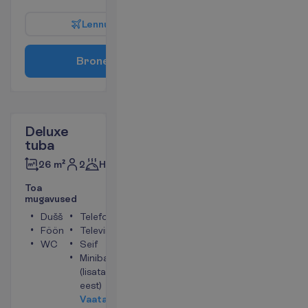
L
e
n
n
u
i
n
f
o
B
r
o
n
e
e
r
i
Deluxe
tuba
2
Hommikusöök
26 m²
T
o
a
m
u
g
a
v
u
s
e
d
Dušš
Telefon
Föön
Televiisor
WC
Seif
Minibaar
(lisatasu
eest)
V
a
a
t
a