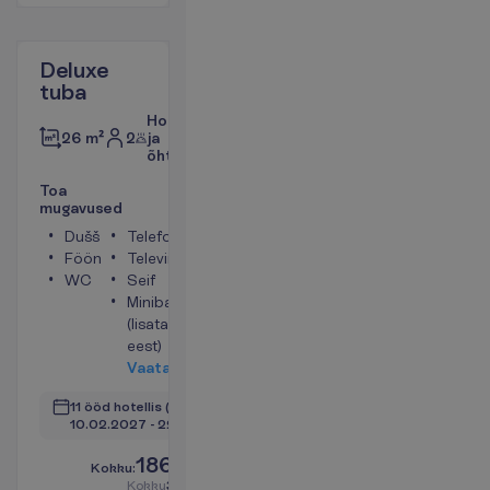
Deluxe
tuba
Hommiku-
2
ja
26 m²
õhtusöök
T
o
a
m
u
g
a
v
u
s
e
d
Dušš
Telefon
Föön
Televiisor
WC
Seif
Minibaar
(lisatasu
eest)
V
a
a
t
a
11 ööd hotellis
(12 ööd kokku)
10.02.2027
 - 
22.02.2027
1869.00
K
o
k
k
u
:
€/reisija
K
o
k
k
u
3738.00
€/pakett