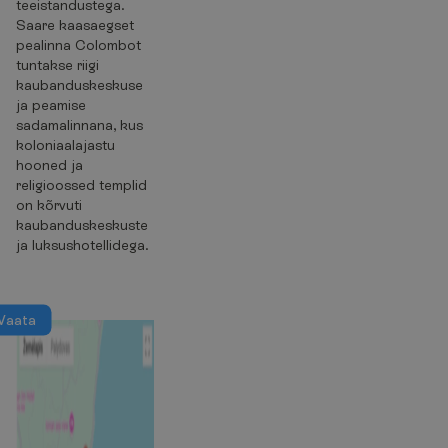
teeistandustega.
Saare kaasaegset
pealinna Colombot
tuntakse riigi
kaubanduskeskuse
ja peamise
sadamalinnana, kus
koloniaalajastu
hooned ja
religioossed templid
on kõrvuti
kaubanduskeskuste
ja luksushotellidega.
V
a
a
t
a