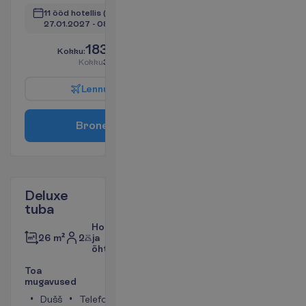
11 ööd hotellis
(12 ööd kokku)
27.01.2027
 - 
08.02.2027
1839.00
K
o
k
k
u
:
€/reisija
K
o
k
k
u
3678.00
€/pakett
L
e
n
n
u
i
n
f
o
B
r
o
n
e
e
r
i
Deluxe
tuba
Hommiku-
2
ja
26 m²
õhtusöök
T
o
a
m
u
g
a
v
u
s
e
d
Dušš
Telefon