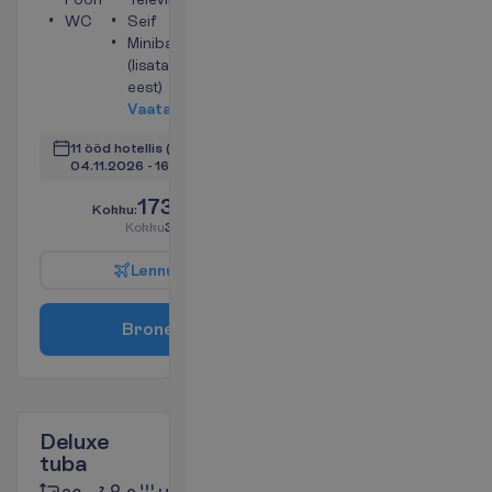
WC
Seif
Minibaar
(lisatasu
eest)
V
a
a
t
a
11 ööd hotellis
(12 ööd kokku)
04.11.2026
 - 
16.11.2026
1739.00
K
o
k
k
u
:
€/reisija
K
o
k
k
u
3478.00
€/pakett
L
e
n
n
u
i
n
f
o
B
r
o
n
e
e
r
i
Deluxe
tuba