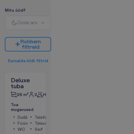
M
i
t
u
ö
ö
d
?
Ö
ö
d
e
a
r
v
R
o
h
k
e
m
f
i
l
t
r
e
i
d
E
e
m
a
l
d
a
k
õ
i
k
f
i
l
t
r
i
d
Deluxe
tuba
2
Hommikusöök
26 m²
T
o
a
m
u
g
a
v
u
s
e
d
Dušš
Telefon
Föön
Televiisor
WC
Seif