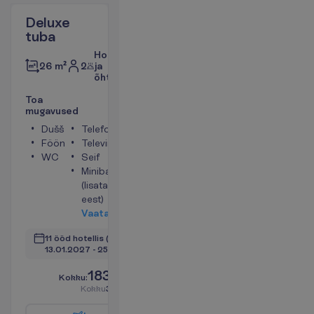
Deluxe
tuba
Hommiku-
2
ja
26 m²
õhtusöök
T
o
a
m
u
g
a
v
u
s
e
d
Dušš
Telefon
Föön
Televiisor
WC
Seif
Minibaar
(lisatasu
eest)
V
a
a
t
a
11 ööd hotellis
(12 ööd kokku)
13.01.2027
 - 
25.01.2027
1839.00
K
o
k
k
u
:
€/reisija
K
o
k
k
u
3678.00
€/pakett