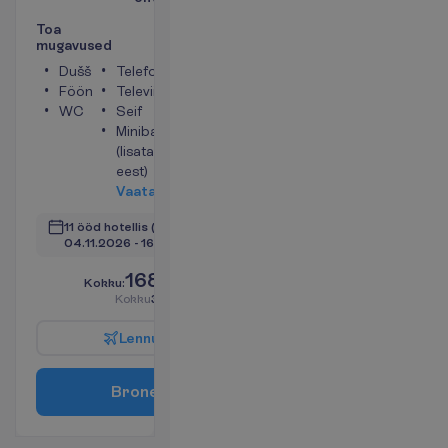
T
o
a
m
u
g
a
v
u
s
e
d
Dušš
Telefon
Föön
Televiisor
WC
Seif
Minibaar
(lisatasu
eest)
V
a
a
t
a
11 ööd hotellis
(12 ööd kokku)
04.11.2026
 - 
16.11.2026
1685.00
K
o
k
k
u
:
€/reisija
K
o
k
k
u
3370.00
€/pakett
L
e
n
n
u
i
n
f
o
B
r
o
n
e
e
r
i