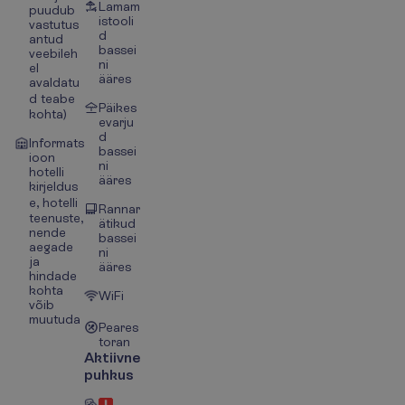
Lamam
puudub
istooli
vastutus
d
antud
bassei
veebileh
ni
el
ääres
avaldatu
d teabe
Päikes
kohta)
evarju
d
Informats
bassei
ioon
ni
hotelli
ääres
kirjeldus
e, hotelli
Rannar
teenuste,
ätikud
nende
bassei
aegade
ni
ja
ääres
hindade
kohta
WiFi
võib
muutuda
Peares
toran
Aktiivne
puhkus