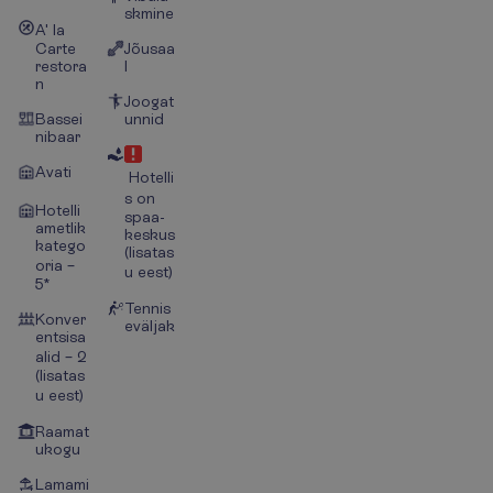
skmine
A' la
Carte
Jõusaa
restora
l
n
Joogat
Bassei
unnid
nibaar
Avati
Hotelli
s on
Hotelli
spaa-
ametlik
keskus
katego
(lisatas
oria –
u eest)
5*
Tennis
Konver
eväljak
entsisa
alid – 2
(lisatas
u eest)
Raamat
ukogu
Lamami