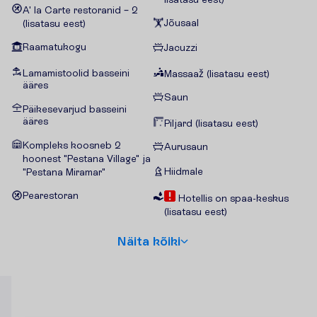
A' la Carte restoranid – 2
Jõusaal
(lisatasu eest)
Raamatukogu
Jacuzzi
Lamamistoolid basseini
Massaaž (lisatasu eest)
ääres
Saun
Päikesevarjud basseini
ääres
Piljard (lisatasu eest)
Kompleks koosneb 2
Aurusaun
hoonest "Pestana Village" ja
Hiidmale
"Pestana Miramar"
Pearestoran
Hotellis on spaa-keskus
(lisatasu eest)
N
ä
i
t
a
k
õ
i
k
i