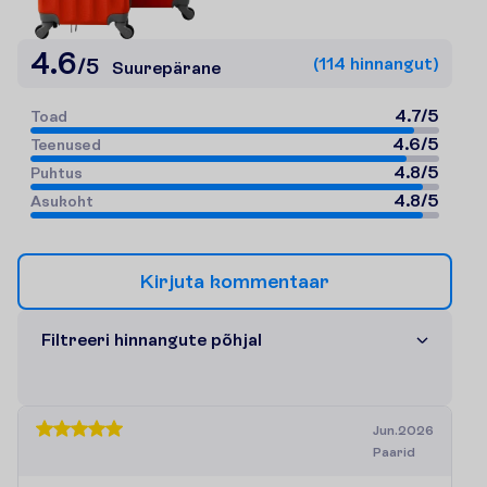
4.6
(
114
h
i
n
n
a
n
g
u
t
)
/
5
Suurepärane
4.7
/
5
T
o
a
d
4.6
/
5
T
e
e
n
u
s
e
d
4.8
/
5
P
u
h
t
u
s
4.8
/
5
A
s
u
k
o
h
t
K
i
r
j
u
t
a
k
o
m
m
e
n
t
a
a
r
F
i
l
t
r
e
e
r
i
h
i
n
n
a
n
g
u
t
e
p
õ
h
j
a
l
Jun.2026
Paarid