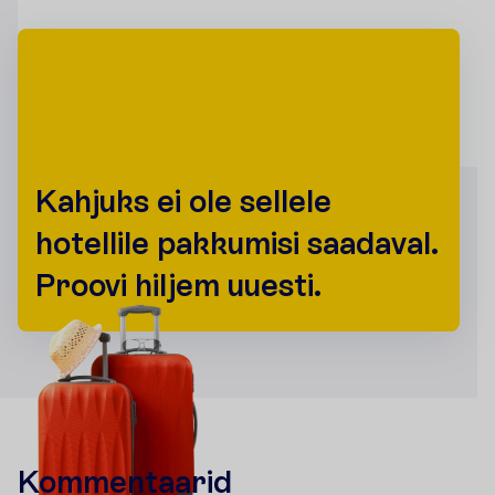
K
a
h
j
u
k
s
e
i
o
l
e
s
e
l
l
e
l
e
h
o
t
e
l
l
i
l
e
p
a
k
k
u
m
i
s
i
s
a
a
d
a
v
a
l
.
P
r
o
o
v
i
h
i
l
j
e
m
u
u
e
s
t
i
.
Kommentaarid