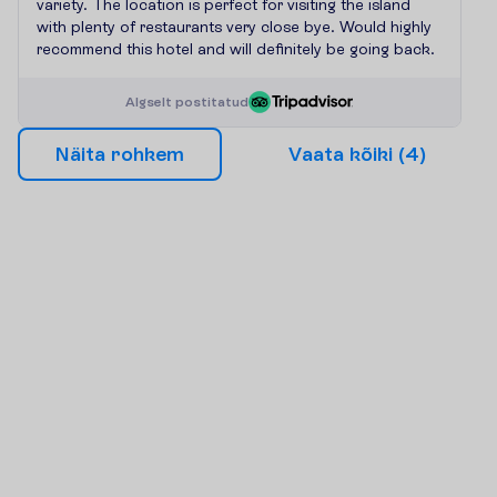
variety. The location is perfect for visiting the island
with plenty of restaurants very close bye. Would highly
recommend this hotel and will definitely be going back.
A
l
g
s
e
l
t
p
o
s
t
i
t
a
t
u
d
N
ä
i
t
a
r
o
h
k
e
m
V
a
a
t
a
k
õ
i
k
i
(
4
)