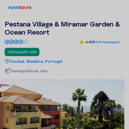
Pestana Village & Miramar Garden &
Ocean Resort
4.6/5
(
114
hinnangut
)
Jätkusuutlik valik
Funchal, Madeira, Portugal
R
a
n
n
a
p
u
h
k
u
s
e
r
e
i
s