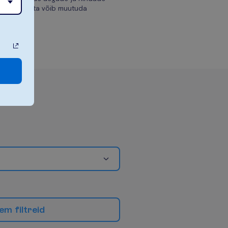
kohta võib muutuda
e
m
f
i
l
t
r
e
i
d