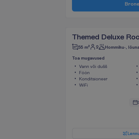
B
r
o
n
Themed Deluxe Ro
2
55 m²
Hommiku-, lõuna
T
o
a
m
u
g
a
v
u
s
e
d
Vann või dušš
Föön
Konditsioneer
WiFi
L
e
n
n