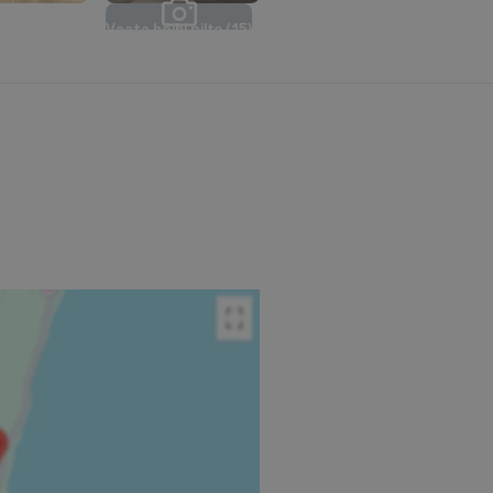
V
a
a
t
a
k
õ
i
k
i
p
i
l
t
e
(
1
5
)