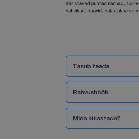
ääristavad puhtad rannad, suure
kohvikud, baarid, pakutakse vee
T
a
s
u
b
t
e
a
d
a
R
a
h
v
u
s
k
ö
ö
k
M
i
d
a
k
ü
l
a
s
t
a
d
a
?