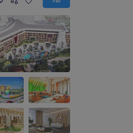
V
a
l
i