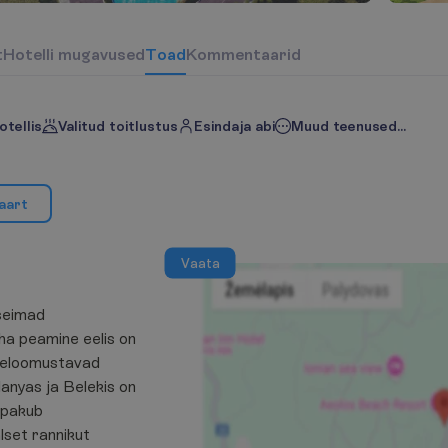
t
H
o
t
e
l
l
i
m
u
g
a
v
u
s
e
d
T
o
a
d
Kommentaarid
otellis
Valitud toitlustus
Esindaja abi
Muud teenused...
a
a
r
t
V
a
a
t
a
rseimad
oha peamine eelis on
iseloomustavad
nyas ja Belekis on
 pakub
lset rannikut