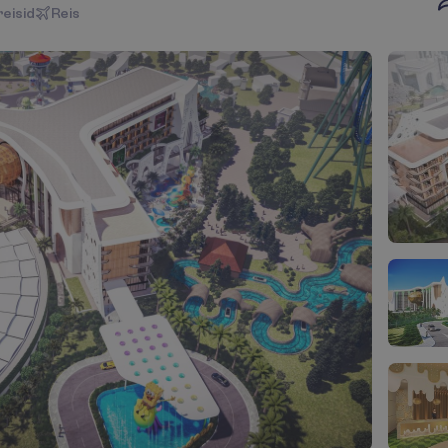
eisid
R
e
i
s