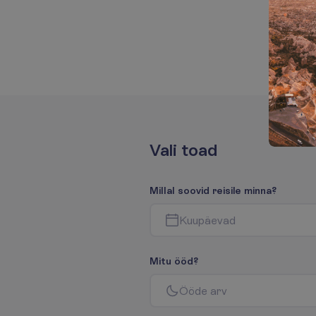
V
a
l
i
t
o
a
d
M
i
l
l
a
l
s
o
o
v
i
d
r
e
i
s
i
l
e
m
i
n
n
a
?
K
u
u
p
ä
e
v
a
d
M
i
t
u
ö
ö
d
?
Ö
ö
d
e
a
r
v