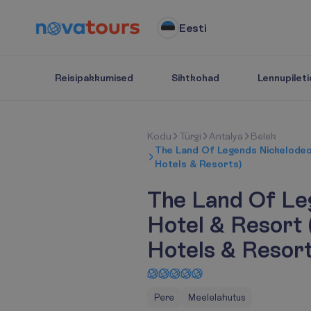
Eesti
Reisipakkumised
Sihtkohad
Lennupileti
K
o
d
u
Türgi
Antalya
Belek
The Land Of Legends Nickelodeo
Hotels & Resorts)
The Land Of Le
Hotel & Resort 
Hotels & Resort
Pere
Meelelahutus