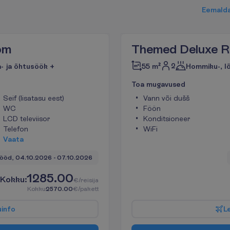
E
e
m
a
l
d
om
Themed Deluxe 
2
- ja õhtusöök +
55 m²
Hommiku-, l
T
o
a
m
u
g
a
v
u
s
e
d
Seif (lisatasu eest)
Vann või dušš
WC
Föön
LCD televiisor
Konditsioneer
Telefon
WiFi
V
a
a
t
a
 ööd, 
04.10.2026
 - 
07.10.2026
1285.00
K
o
k
k
u
:
€/reisija
K
o
k
k
u
2570.00
€/pakett
u
i
n
f
o
L