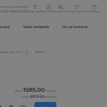
V
e
s
t
l
e
k
o
n
s
u
l
t
a
n
d
i
g
a
+372 666 8000
K
u
s
t
o
s
t
a
M
i
n
u
k
o
n
t
o
V
õ
r
d
l
e
S
o
o
v
i
d
e
n
i
m
e
k
i
r
i
O
s
t
u
k
o
r
v
enused
Teave reisijatele
Uut ja huvitavat
ä
r
a
s
t
a
o
m
a
r
e
i
s
i
M
a
k
s
e
3
1285.00
a
l
a
t
e
s
€/reisija
2570.00
K
o
k
k
u
€/pakett