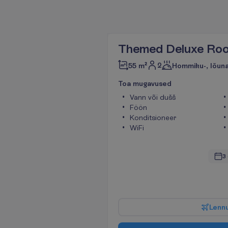
Themed Deluxe Ro
2
55 m²
Hommiku-, lõuna
T
o
a
m
u
g
a
v
u
s
e
d
Vann või dušš
Föön
Konditsioneer
WiFi
3
L
e
n
n