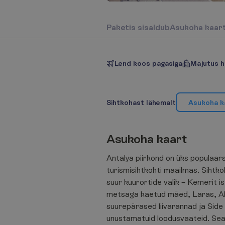
P
a
k
e
t
i
s
s
i
s
a
l
d
u
b
A
s
u
k
o
h
a
k
a
a
r
Lend koos pagasiga
Majutus h
S
i
h
t
k
o
h
a
s
t
l
ä
h
e
m
a
l
t
A
s
u
k
o
h
a
k
A
s
u
k
o
h
a
k
a
a
r
t
Antalya piirkond on üks populaa
turismisihtkohti maailmas. Sihtk
suur kuurortide valik – Kemerit 
metsaga kaetud mäed, Laras, Ala
suurepärased liivarannad ja Side
unustamatuid loodusvaateid. Sea