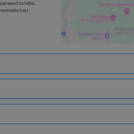
pärased hotellid,
meelelahutust.