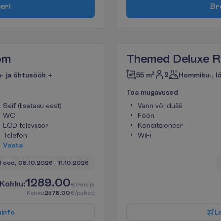
e
e
r
i
B
r
om
Themed Deluxe 
2
- ja õhtusöök +
55 m²
Hommiku-, l
T
o
a
m
u
g
a
v
u
s
e
d
Seif (lisatasu eest)
Vann või dušš
WC
Föön
LCD televiisor
Konditsioneer
Telefon
WiFi
V
a
a
t
a
3 ööd, 
08.10.2026
 - 
11.10.2026
1289.00
K
o
k
k
u
:
€/reisija
K
o
k
k
u
2578.00
€/pakett
u
i
n
f
o
L