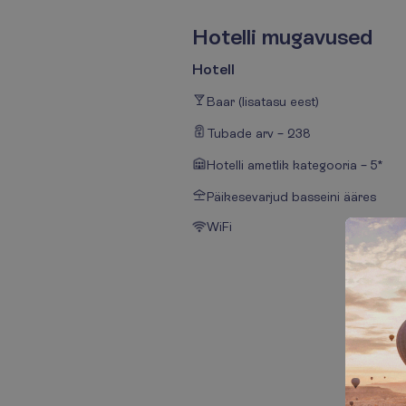
H
o
t
e
l
l
i
m
u
g
a
v
u
s
e
d
Hotell
Baar (lisatasu eest)
Tubade arv – 238
Hotelli ametlik kategooria – 5*
Päikesevarjud basseini ääres
WiFi