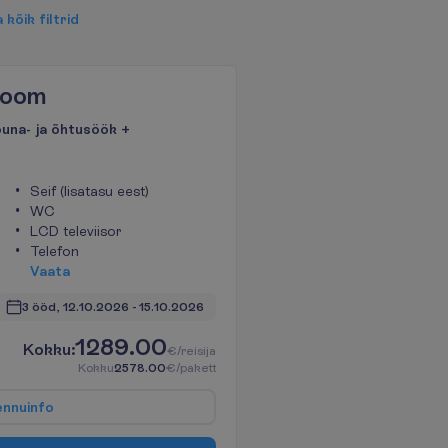
a
k
õ
i
k
f
i
l
t
r
i
d
Room
õuna- ja õhtusöök +
Seif (lisatasu eest)
WC
LCD televiisor
Telefon
V
a
a
t
a
3 ööd, 
12.10.2026
 - 
15.10.2026
1289.00
K
o
k
k
u
:
€/reisija
K
o
k
k
u
2578.00
€/pakett
e
n
n
u
i
n
f
o