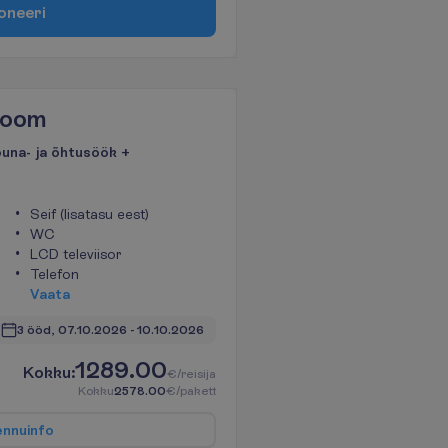
o
n
e
e
r
i
Room
õuna- ja õhtusöök +
Seif (lisatasu eest)
WC
LCD televiisor
Telefon
V
a
a
t
a
3 ööd, 
07.10.2026
 - 
10.10.2026
1289.00
K
o
k
k
u
:
€/reisija
K
o
k
k
u
2578.00
€/pakett
e
n
n
u
i
n
f
o