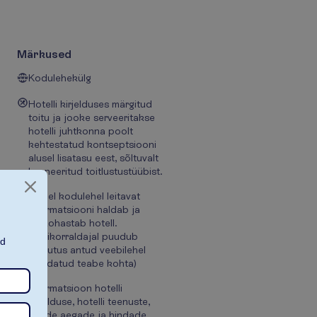
Märkused
Kodulehekülg
Hotelli kirjelduses märgitud
toitu ja jooke serveeritakse
hotelli juhtkonna poolt
kehtestatud kontseptsiooni
alusel lisatasu eest, sõltuvalt
broneeritud toitlustustüübist.
(Sellel kodulehel leitavat
informatsiooni haldab ja
ajakohastab hotell.
Reisikorraldajal puudub
ad
vastutus antud veebilehel
avaldatud teabe kohta)
Informatsioon hotelli
kirjelduse, hotelli teenuste,
nende aegade ja hindade