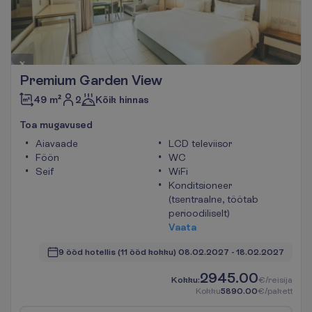
Premium Garden View
2
49 m²
Kõik hinnas
T
o
a
m
u
g
a
v
u
s
e
d
Aiavaade
LCD televiisor
Föön
WC
Seif
WiFi
Konditsioneer
(tsentraalne, töötab
perioodiliselt)
V
a
a
t
a
9 ööd hotellis
(11 ööd kokku)
08.02.2027
 - 
18.02.2027
2945.00
K
o
k
k
u
:
€/reisija
K
o
k
k
u
5890.00
€/pakett