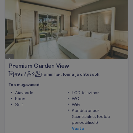
Premium Garden View
2
49 m²
Hommiku-, lõuna ja õhtusöök
T
o
a
m
u
g
a
v
u
s
e
d
Aiavaade
LCD televiisor
Föön
WC
Seif
WiFi
Konditsioneer
(tsentraalne, töötab
perioodiliselt)
V
a
a
t
a