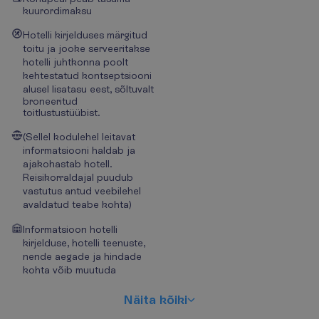
kuurordimaksu
Hotelli kirjelduses märgitud
toitu ja jooke serveeritakse
hotelli juhtkonna poolt
kehtestatud kontseptsiooni
alusel lisatasu eest, sõltuvalt
broneeritud
toitlustustüübist.
(Sellel kodulehel leitavat
informatsiooni haldab ja
ajakohastab hotell.
Reisikorraldajal puudub
vastutus antud veebilehel
avaldatud teabe kohta)
Informatsioon hotelli
kirjelduse, hotelli teenuste,
nende aegade ja hindade
kohta võib muutuda
N
ä
i
t
a
k
õ
i
k
i