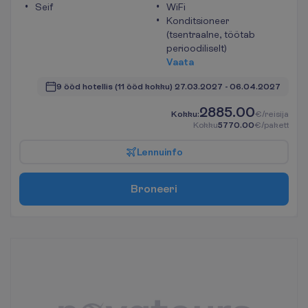
Seif
WiFi
Konditsioneer
(tsentraalne, töötab
perioodiliselt)
V
a
a
t
a
9 ööd hotellis
(11 ööd kokku)
27.03.2027
 - 
06.04.2027
2885.00
K
o
k
k
u
:
€/reisija
K
o
k
k
u
5770.00
€/pakett
L
e
n
n
u
i
n
f
o
B
r
o
n
e
e
r
i