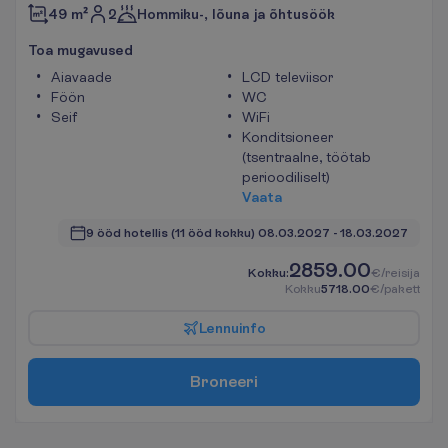
2
49 m²
Hommiku-, lõuna ja õhtusöök
T
o
a
m
u
g
a
v
u
s
e
d
Aiavaade
LCD televiisor
Föön
WC
Seif
WiFi
Konditsioneer
(tsentraalne, töötab
perioodiliselt)
V
a
a
t
a
9 ööd hotellis
(11 ööd kokku)
08.03.2027
 - 
18.03.2027
2859.00
K
o
k
k
u
:
€/reisija
K
o
k
k
u
5718.00
€/pakett
L
e
n
n
u
i
n
f
o
B
r
o
n
e
e
r
i