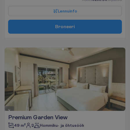
L
e
n
n
u
i
n
f
o
B
r
o
n
e
e
r
i
Premium Garden View
2
49 m²
Hommiku- ja õhtusöök