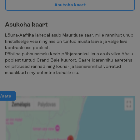
A
s
u
k
o
h
a
k
a
a
r
t
A
s
u
k
o
h
a
k
a
a
r
t
Lõuna-Aafrika lähedal asub Mauritiuse saar, mille rannikut uhub
kristallselge vesi ning mis on tuntud musta laava ja valge liiva
kontrastsuse poolest.
Põhiline puhkusemelu keeb põhjarannikul, kus asub vilka ööelu
poolest tuntud Grand Baie kuurort. Saare idaranniku aareteks
on piltilusad rannad ning lõuna- ja läänerannikul võrratud
maastikud ning autentne kohalik elu.
V
a
a
t
a