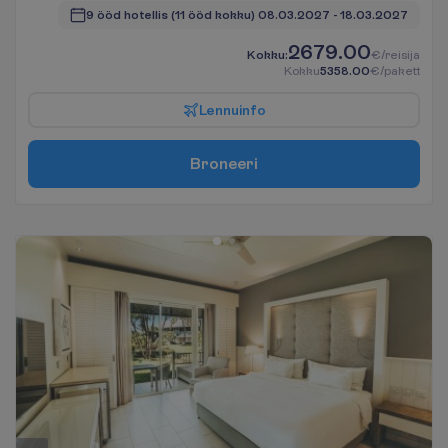
9 ööd hotellis
(11 ööd kokku)
08.03.2027
 - 
18.03.2027
2679.00
K
o
k
k
u
:
€/reisija
K
o
k
k
u
5358.00
€/pakett
L
e
n
n
u
i
n
f
o
B
r
o
n
e
e
r
i