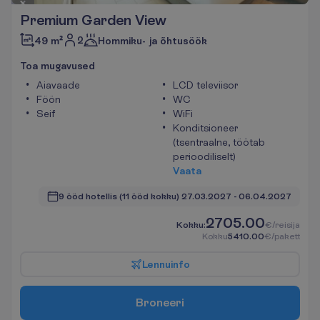
Premium Garden View
2
49 m²
Hommiku- ja õhtusöök
T
o
a
m
u
g
a
v
u
s
e
d
Aiavaade
LCD televiisor
Föön
WC
Seif
WiFi
Konditsioneer
(tsentraalne, töötab
perioodiliselt)
V
a
a
t
a
9 ööd hotellis
(11 ööd kokku)
27.03.2027
 - 
06.04.2027
2705.00
K
o
k
k
u
:
€/reisija
K
o
k
k
u
5410.00
€/pakett
L
e
n
n
u
i
n
f
o
B
r
o
n
e
e
r
i