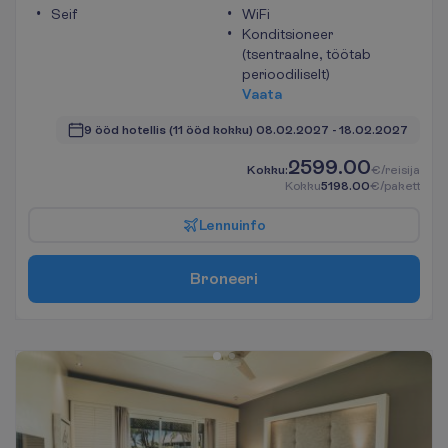
Seif
WiFi
Konditsioneer
(tsentraalne, töötab
perioodiliselt)
V
a
a
t
a
9 ööd hotellis
(11 ööd kokku)
08.02.2027
 - 
18.02.2027
2599.00
K
o
k
k
u
:
€/reisija
K
o
k
k
u
5198.00
€/pakett
L
e
n
n
u
i
n
f
o
B
r
o
n
e
e
r
i