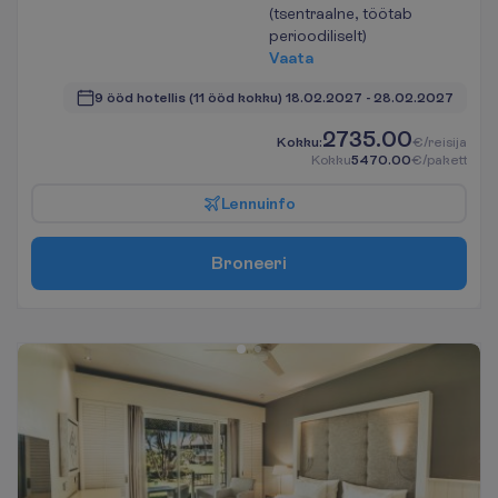
(tsentraalne, töötab
perioodiliselt)
V
a
a
t
a
9 ööd hotellis
(11 ööd kokku)
18.02.2027
 - 
28.02.2027
2735.00
K
o
k
k
u
:
€/reisija
K
o
k
k
u
5470.00
€/pakett
L
e
n
n
u
i
n
f
o
B
r
o
n
e
e
r
i