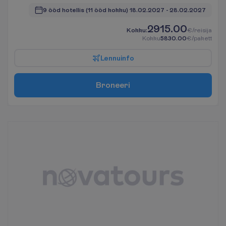
9 ööd hotellis
(11 ööd kokku)
18.02.2027
 - 
28.02.2027
2915.00
K
o
k
k
u
:
€/reisija
K
o
k
k
u
5830.00
€/pakett
L
e
n
n
u
i
n
f
o
B
r
o
n
e
e
r
i