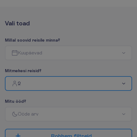
V
a
l
i
t
o
a
d
M
i
l
l
a
l
s
o
o
v
i
d
r
e
i
s
i
l
e
m
i
n
n
a
?
K
u
u
p
ä
e
v
a
d
M
i
t
m
e
k
e
s
i
r
e
i
s
i
d
?
2
M
i
t
u
ö
ö
d
?
Ö
ö
d
e
a
r
v
R
o
h
k
e
m
f
i
l
t
r
e
i
d