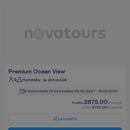
Premium Ocean View
2
Hommiku- ja õhtusöök
9 ööd hotellis
(11 ööd kokku)
08.02.2027
 - 
18.02.2027
2875.00
K
o
k
k
u
:
€/reisija
K
o
k
k
u
5750.00
€/pakett
L
e
n
n
u
i
n
f
o