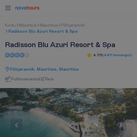
K
o
d
u
Mauritius
Mauritius
Põhjarannik
Radisson Blu Azuri Resort & Spa
Radisson Blu Azuri Resort & Spa
4.7/5
(
4411
hinnangut
)
Põhjarannik, Mauritius, Mauritius
Puhkusereisid
R
e
i
s