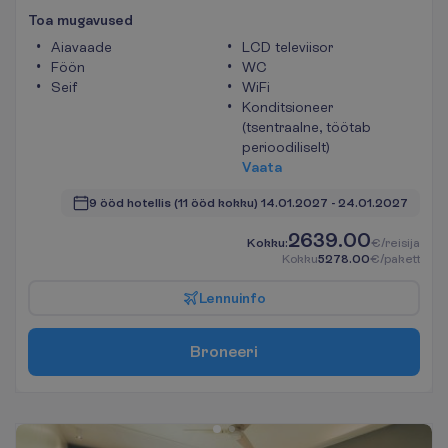
T
o
a
m
u
g
a
v
u
s
e
d
Aiavaade
LCD televiisor
Föön
WC
Seif
WiFi
Konditsioneer
(tsentraalne, töötab
perioodiliselt)
V
a
a
t
a
9 ööd hotellis
(11 ööd kokku)
14.01.2027
 - 
24.01.2027
2639.00
K
o
k
k
u
:
€/reisija
K
o
k
k
u
5278.00
€/pakett
L
e
n
n
u
i
n
f
o
B
r
o
n
e
e
r
i