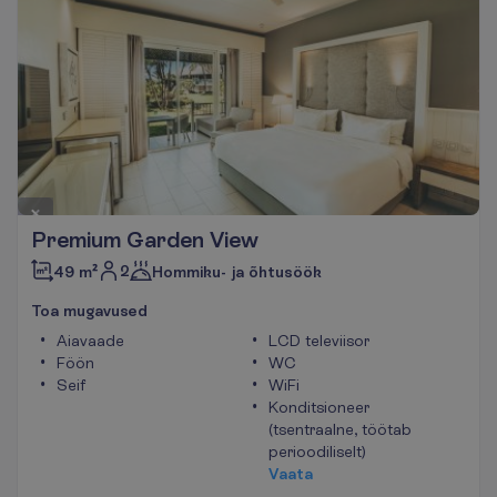
Premium Garden View
2
49 m²
Hommiku- ja õhtusöök
T
o
a
m
u
g
a
v
u
s
e
d
Aiavaade
LCD televiisor
Föön
WC
Seif
WiFi
Konditsioneer
(tsentraalne, töötab
perioodiliselt)
V
a
a
t
a