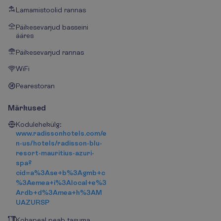
Lamamistoolid rannas
Päikesevarjud basseini
ääres
Päikesevarjud rannas
WiFi
Pearestoran
Märkused
Kodulehekülg:
www.radissonhotels.com/e
n-us/hotels/radisson-blu-
resort-mauritius-azuri-
spa?
cid=a%3Ase+b%3Agmb+c
%3Aemea+i%3Alocal+e%3
Ardb+d%3Amea+h%3AM
UAZURSP
Kohapeal peab tasuma