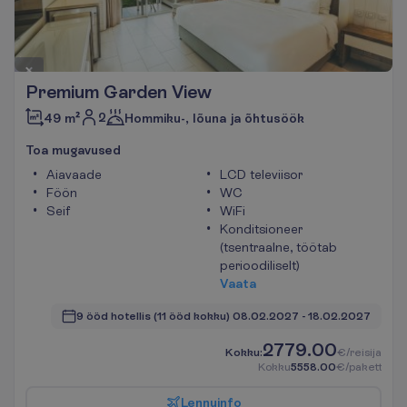
Premium Garden View
2
49 m²
Hommiku-, lõuna ja õhtusöök
T
o
a
m
u
g
a
v
u
s
e
d
Aiavaade
LCD televiisor
Föön
WC
Seif
WiFi
Konditsioneer
(tsentraalne, töötab
perioodiliselt)
V
a
a
t
a
9 ööd hotellis
(11 ööd kokku)
08.02.2027
 - 
18.02.2027
2779.00
K
o
k
k
u
:
€/reisija
K
o
k
k
u
5558.00
€/pakett
L
e
n
n
u
i
n
f
o