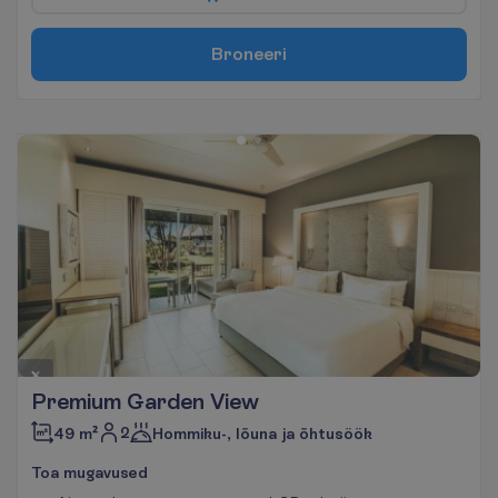
B
r
o
n
e
e
r
i
Premium Garden View
2
49 m²
Hommiku-, lõuna ja õhtusöök
T
o
a
m
u
g
a
v
u
s
e
d