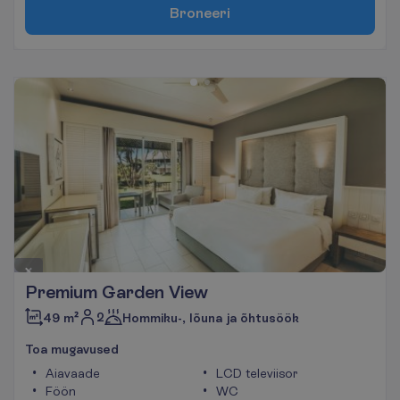
B
r
o
n
e
e
r
i
Premium Garden View
2
49 m²
Hommiku-, lõuna ja õhtusöök
T
o
a
m
u
g
a
v
u
s
e
d
Aiavaade
LCD televiisor
Föön
WC