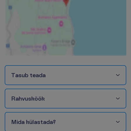
T
a
s
u
b
t
e
a
d
a
R
a
h
v
u
s
k
ö
ö
k
M
i
d
a
k
ü
l
a
s
t
a
d
a
?