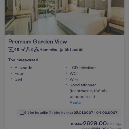
Premium Garden View
2
49 m²
Hommiku- ja õhtusöök
T
o
a
m
u
g
a
v
u
s
e
d
Aiavaade
LCD televiisor
Föön
WC
Seif
WiFi
Konditsioneer
(tsentraalne, töötab
perioodiliselt)
V
a
a
t
a
9 ööd hotellis
(11 ööd kokku)
25.01.2027
 - 
04.02.2027
2629.00
K
o
k
k
u
:
€/reisija
K
o
k
k
u
5258.00
€/pakett