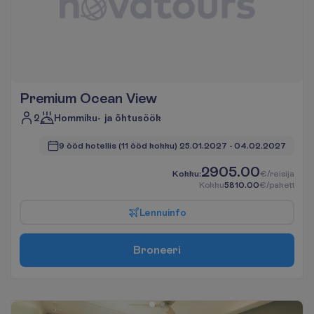
Premium Ocean View
2
Hommiku- ja õhtusöök
9 ööd hotellis
(11 ööd kokku)
25.01.2027
 - 
04.02.2027
2905.00
K
o
k
k
u
:
€/reisija
K
o
k
k
u
5810.00
€/pakett
L
e
n
n
u
i
n
f
o
B
r
o
n
e
e
r
i