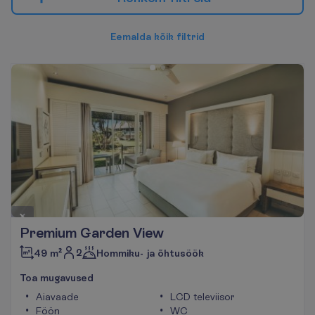
E
e
m
a
l
d
a
k
õ
i
k
f
i
l
t
r
i
d
Premium Garden View
2
49 m²
Hommiku- ja õhtusöök
T
o
a
m
u
g
a
v
u
s
e
d
Aiavaade
LCD televiisor
Föön
WC