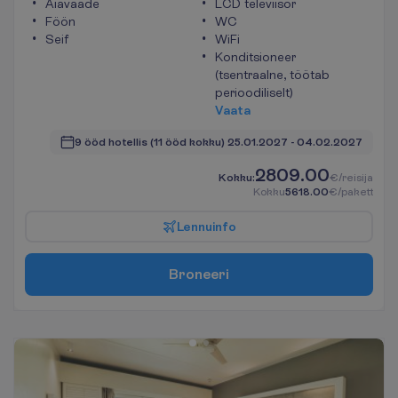
Aiavaade
LCD televiisor
Föön
WC
Seif
WiFi
Konditsioneer
(tsentraalne, töötab
perioodiliselt)
V
a
a
t
a
9 ööd hotellis
(11 ööd kokku)
25.01.2027
 - 
04.02.2027
2809.00
K
o
k
k
u
:
€/reisija
K
o
k
k
u
5618.00
€/pakett
L
e
n
n
u
i
n
f
o
B
r
o
n
e
e
r
i