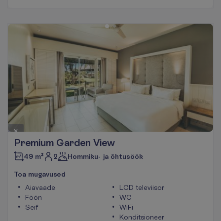
Premium Garden View
2
49 m²
Hommiku- ja õhtusöök
T
o
a
m
u
g
a
v
u
s
e
d
Aiavaade
LCD televiisor
Föön
WC
Seif
WiFi
Konditsioneer