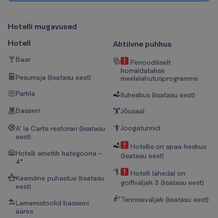
H
o
t
e
l
l
i
m
u
g
a
v
u
s
e
d
Hotell
Aktiivne puhkus
Baar
Perioodiliselt
korraldatakse
Pesumaja (lisatasu eest)
meelelahutusprogramme
Parkla
Ilukeskus (lisatasu eest)
Bassein
Jõusaal
Joogatunnid
A' la Carte restoran (lisatasu
eest)
Hotellis on spaa-keskus
Hotelli ametlik kategooria –
(lisatasu eest)
4*
Hotelli lähedal on
Keemiline puhastus (lisatasu
golfiväljak 3 (lisatasu eest)
eest)
Tenniseväljak (lisatasu eest)
Lamamistoolid basseini
ääres