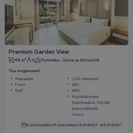
Premium Garden View
2
49 m²
Hommiku-, lõuna ja õhtusöök
T
o
a
m
u
g
a
v
u
s
e
d
Aiavaade
LCD televiisor
Föön
WC
Seif
WiFi
Konditsioneer
(tsentraalne, töötab
perioodiliselt)
V
a
a
t
a
9 ööd hotellis
(11 ööd kokku)
14.01.2027
 - 
24.01.2027