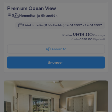
Premium Ocean View
2
Hommiku- ja õhtusöök
9 ööd hotellis
(11 ööd kokku)
14.01.2027
 - 
24.01.2027
2919.00
K
o
k
k
u
:
€/reisija
K
o
k
k
u
5838.00
€/pakett
L
e
n
n
u
i
n
f
o
B
r
o
n
e
e
r
i