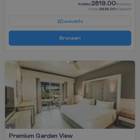
2819.00
K
o
k
k
u
:
€/reisija
K
o
k
k
u
5638.00
€/pakett
L
e
n
n
u
i
n
f
o
B
r
o
n
e
e
r
i
Premium Garden View