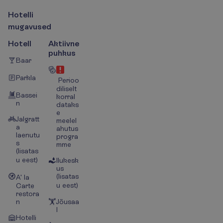
H
o
t
e
l
l
i
m
u
g
a
v
u
s
e
d
Hotell
Aktiivne
puhkus
Baar
Parkla
Perioo
diliselt
Bassei
korral
n
dataks
e
Jalgratt
meelel
a
ahutus
laenutu
progra
s
mme
(lisatas
u eest)
Ilukesk
us
(lisatas
A' la
u eest)
Carte
restora
n
Jõusaa
l
Hotelli