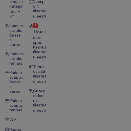
ametlik
Veesp
katego
ort
(lisatas
oria –
u eest)
4*
Lamami
stoolid
Hotelli
bassei
s on
ni
spaa-
ääres
keskus
(lisatas
Lamami
u eest)
stoolid
rannas
Tennis
eväljak
Päikes
(lisatas
evarjud
u eest)
bassei
ni
Snorg
ääres
eldami
ne
Päikes
(lisatas
evarjud
rannas
u eest)
WiFi
Pearest