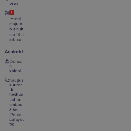
oran
Hotell
majuta
b ainult
üle 18 a
isikuid
Asukoht
Ookea
ni
kaldal
Kaugus
kuuror
di
keskus
est on
umbes
3 km
(Poste
Lafayet
te)