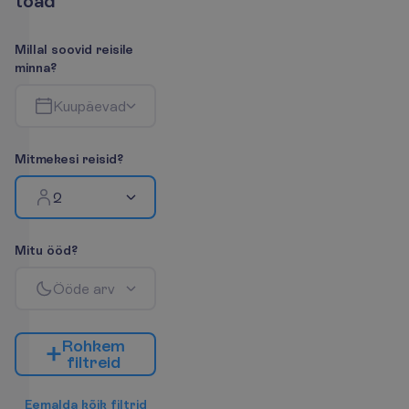
t
o
a
d
M
i
l
l
a
l
s
o
o
v
i
d
r
e
i
s
i
l
e
m
i
n
n
a
?
K
u
u
p
ä
e
v
a
d
M
i
t
m
e
k
e
s
i
r
e
i
s
i
d
?
2
M
i
t
u
ö
ö
d
?
Ö
ö
d
e
a
r
v
R
o
h
k
e
m
f
i
l
t
r
e
i
d
E
e
m
a
l
d
a
k
õ
i
k
f
i
l
t
r
i
d