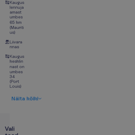
Kaugus
lennuja
amast
umbes
65 km
(Mauriti
us)
Liivara
nnas
Kaugus
kesklin
nast on
umbes
34
(Port
Louis)
N
ä
i
t
a
k
õ
i
k
i
V
a
l
i