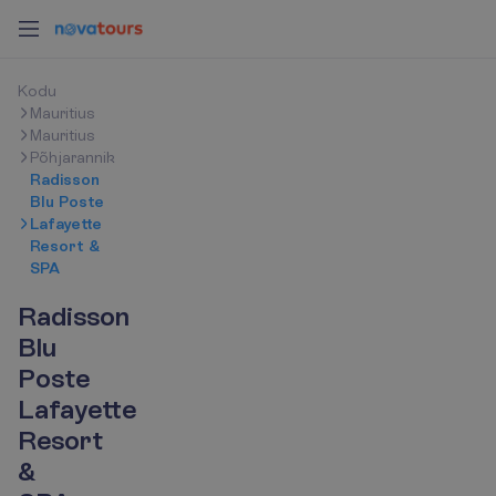
K
o
d
u
Mauritius
Mauritius
Põhjarannik
Radisson
Blu Poste
Lafayette
Resort &
SPA
Radisson
Blu
Poste
Lafayette
Resort
&