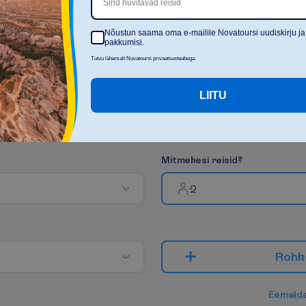
Sind huvitavad reisid
N
ä
i
t
a
k
õ
i
k
i
Nõustun saama oma e-mailile Novatoursi uudiskirju ja
pakkumisi.
Tutvu lähemalt Novatoursi privaatsusteabega.
LIITU
M
i
t
m
e
k
e
s
i
r
e
i
s
i
d
?
2
R
o
h
k
E
e
m
a
l
d