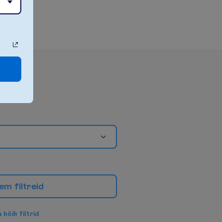
e
m
f
i
l
t
r
e
i
d
a
k
õ
i
k
f
i
l
t
r
i
d