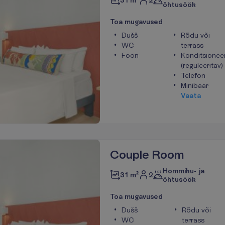
31 m²
õhtusöök
T
o
a
m
u
g
a
v
u
s
e
d
Dušš
Rõdu või
WC
terrass
Föön
Konditsionee
(reguleeritav)
Telefon
Minibaar
V
a
a
t
a
Couple Room
Hommiku- ja
2
31 m²
õhtusöök
T
o
a
m
u
g
a
v
u
s
e
d
Dušš
Rõdu või
WC
terrass