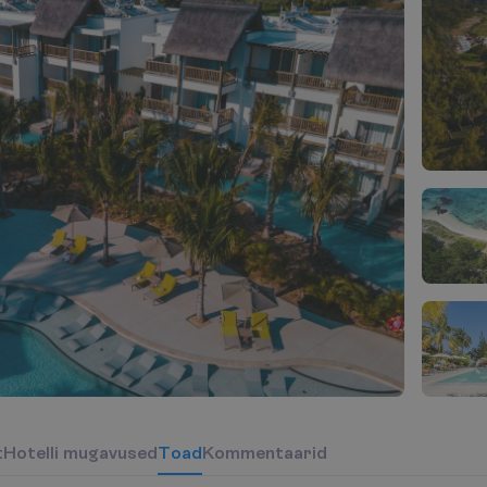
t
H
o
t
e
l
l
i
m
u
g
a
v
u
s
e
d
T
o
a
d
Kommentaarid