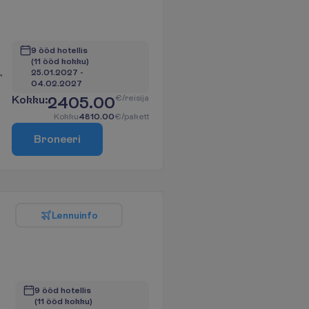
9 ööd hotellis
(11 ööd kokku)
25.01.2027
 - 
r
04.02.2027
K
o
k
k
u
:
2405.00
€/reisija
K
o
k
k
u
4810.00
€/pakett
B
r
o
n
e
e
r
i
L
e
n
n
u
i
n
f
o
9 ööd hotellis
(11 ööd kokku)