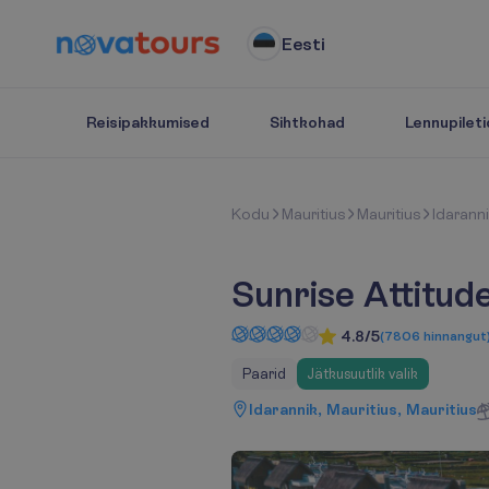
Eesti
Reisipakkumised
Sihtkohad
Lennupileti
K
o
d
u
Mauritius
Mauritius
Idarann
Sunrise Attitud
4.8/5
(
7806
hinnangut
Paarid
Jätkusuutlik valik
Idarannik, Mauritius, Mauritius