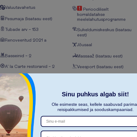
Valuutavahetus
Perioodiliselt
korraldatakse
Pesumaja (lisatasu eest)
meelelahutusprogramme
Tubade arv – 153
Sukeldumiskeskus (lisatasu
eest)
Renoveeritud 2021 a
Jõusaal
Basseinid – 2
Massaaž (lisatasu eest)
A' la Carte restoranid – 2
Veesport (lisatasu eest)
Lamamistoolid basseini ääres
Spaa- keskuse teenused
Joogatunnid
Päikesevarjud basseini ääres
Sinu puhkus algab siit!
Snorgeldamisvarustus
Rannarätikud basseini ääres
Ole esimeste seas, kellele saabuvad parim
Snorgeldamine
reisipakkumised ja sooduskampaaniad.
Madratsid basseini ääres
Hotell majutab ainult üle 18
a isikuid