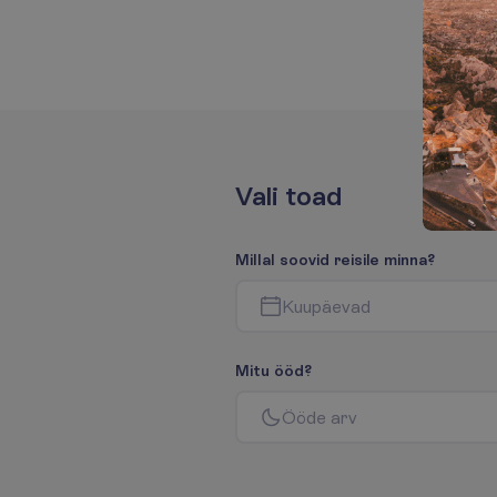
V
a
l
i
t
o
a
d
M
i
l
l
a
l
s
o
o
v
i
d
r
e
i
s
i
l
e
m
i
n
n
a
?
K
u
u
p
ä
e
v
a
d
M
i
t
u
ö
ö
d
?
Ö
ö
d
e
a
r
v