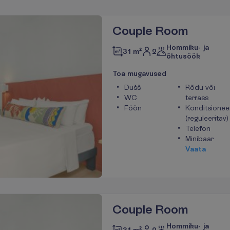
Couple Room
Hommiku- ja
2
31 m²
õhtusöök
T
o
a
m
u
g
a
v
u
s
e
d
Dušš
Rõdu või
WC
terrass
Föön
Konditsionee
(reguleeritav)
Telefon
Minibaar
V
a
a
t
a
Couple Room
Hommiku- ja
2