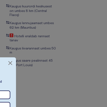
Kaugus kuurordi keskusest
on umbes 8 km
(Central
Flacq)
Kaugus lennujaamast umbes
62 km
(Mauritius)
Hotelli eraldab rannast
tänav
Kaugus liivarannast umbes 50
m
Kaugus saare pealinnast 45
km
(Port Louis)
ad