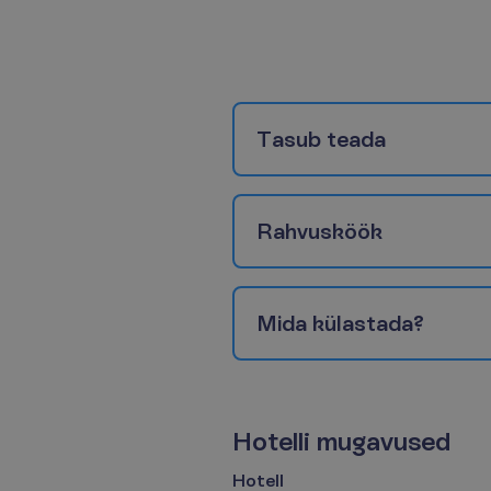
T
a
s
u
b
t
e
a
d
a
R
a
h
v
u
s
k
ö
ö
k
M
i
d
a
k
ü
l
a
s
t
a
d
a
?
H
o
t
e
l
l
i
m
u
g
a
v
u
s
e
d
Hotell