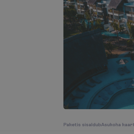
P
a
k
e
t
i
s
s
i
s
a
l
d
u
b
A
s
u
k
o
h
a
k
a
a
r