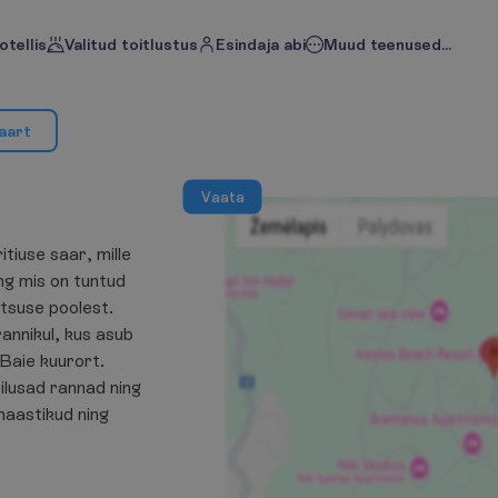
otellis
Valitud toitlustus
Esindaja abi
Muud teenused...
a
a
r
t
V
a
a
t
a
tiuse saar, mille
ing mis on tuntud
stsuse poolest.
annikul, kus asub
 Baie kuurort.
ilusad rannad ning
maastikud ning