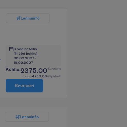
L
e
n
n
u
i
n
f
o
9 ööd hotellis
(11 ööd kokku)
08.02.2027
 - 
r
18.02.2027
K
o
k
k
u
:
2375.00
€/reisija
K
o
k
k
u
4750.00
€/pakett
B
r
o
n
e
e
r
i
L
e
n
n
u
i
n
f
o