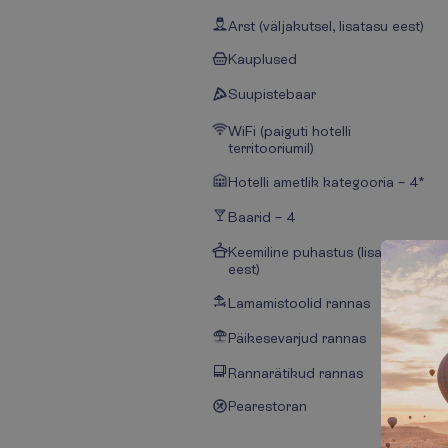
Arst (väljakutsel, lisatasu eest)
Kauplused
Suupistebaar
WiFi (paiguti hotelli
territooriumil)
Hotelli ametlik kategooria – 4*
Baarid – 4
Keemiline puhastus (lisatasu
eest)
Lamamistoolid rannas
Päikesevarjud rannas
Rannarätikud rannas
Pearestoran