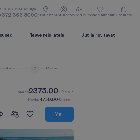
V
e
s
t
l
e
k
o
n
s
u
l
t
a
n
d
i
g
a
+372 666 8000
K
u
s
t
o
s
t
a
M
i
n
u
k
o
n
t
o
V
õ
r
d
l
e
S
o
o
v
i
d
e
n
i
m
e
k
i
r
i
O
s
t
u
k
o
r
v
enused
Teave reisijatele
Uut ja huvitavat
ä
r
a
s
t
a
o
m
a
r
e
i
s
i
M
a
k
s
e
3
2375.00
a
l
a
t
e
s
€/reisija
4750.00
K
o
k
k
u
€/pakett
V
a
l
i