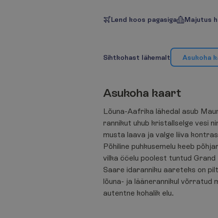
Lend koos pagasiga
Majutus h
S
i
h
t
k
o
h
a
s
t
l
ä
h
e
m
a
l
t
A
s
u
k
o
h
a
k
A
s
u
k
o
h
a
k
a
a
r
t
Lõuna-Aafrika lähedal asub Mauri
rannikut uhub kristallselge vesi n
musta laava ja valge liiva kontra
Põhiline puhkusemelu keeb põhjar
vilka ööelu poolest tuntud Grand
Saare idaranniku aareteks on pilt
lõuna- ja läänerannikul võrratud 
autentne kohalik elu.