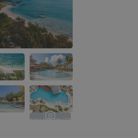
V
a
a
t
a
k
õ
i
k
i
p
i
l
t
e
(
1
7
)