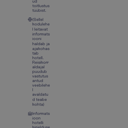
ud
toitlustus
tüübist.
(Sellel
kodulehe
l leitavat
informats
iooni
haldab ja
ajakohas
tab
hotell.
Reisikorr
aldajal
puudub
vastutus
antud
veebilehe
l
avaldatu
d teabe
kohta)
Informats
ioon
hotelli
kirjelduse