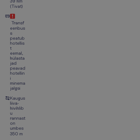
39 km
(Tivat)
Transf
eeribus
s
peatub
hotellis
t
eemal,
külasta
jad
peavad
hotellin
i
minema
jalgsi
Kaugus
liiva-
kiviklib
u
rannast
on
umbes
350 m