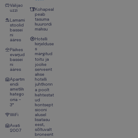
Välijac
Kohapeal
uzzi
peab
tasuma
Lamami
kuurordi
stoolid
maksu
bassei
ni
Hotelli
ääres
kirjelduse
s
Päikes
märgitud
evarjud
toitu ja
bassei
ni
jooke
ääres
serveerit
akse
Apartm
hotelli
endi
juhtkonn
ametlik
a poolt
katego
kehtestat
oria –
ud
3*
kontsept
siooni
WiFi
alusel
lisatasu
eest,
Avati
sõltuvalt
2007
broneerit