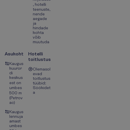
, hotelli
teenuste,
nende
aegade
ja
hindade
kohta
võib
muutuda
Asukoht
Hotelli
toitlustus
Kaugus
kuuror
Olemasol
di
evad
keskus
toitlustus
est on
tüübid:
umbes
Söökidet
a
500 m
(Petrov
ac)
Kaugus
lennuja
amast
umbes