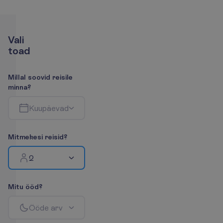
V
a
l
i
t
o
a
d
M
i
l
l
a
l
s
o
o
v
i
d
r
e
i
s
i
l
e
m
i
n
n
a
?
K
u
u
p
ä
e
v
a
d
M
i
t
m
e
k
e
s
i
r
e
i
s
i
d
?
2
M
i
t
u
ö
ö
d
?
Ö
ö
d
e
a
r
v