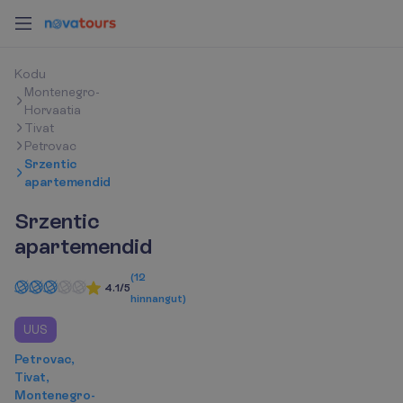
K
o
d
u
Montenegro-
Horvaatia
Tivat
Petrovac
Srzentic
apartemendid
Srzentic
apartemendid
(
12
4.1/5
hinnangut
)
UUS
Petrovac,
Tivat,
Montenegro-