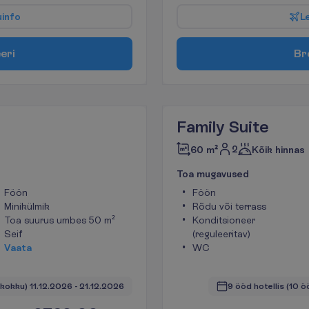
u
i
n
f
o
L
e
e
r
i
B
r
Family Suite
2
60 m²
Kõik hinnas
T
o
a
m
u
g
a
v
u
s
e
d
Föön
Föön
Minikülmik
Rõdu või terrass
Toa suurus umbes 50 m²
Konditsioneer
Seif
(reguleeritav)
V
a
a
t
a
WC
 kokku)
11.12.2026
 - 
21.12.2026
9 ööd hotellis
(10 ö