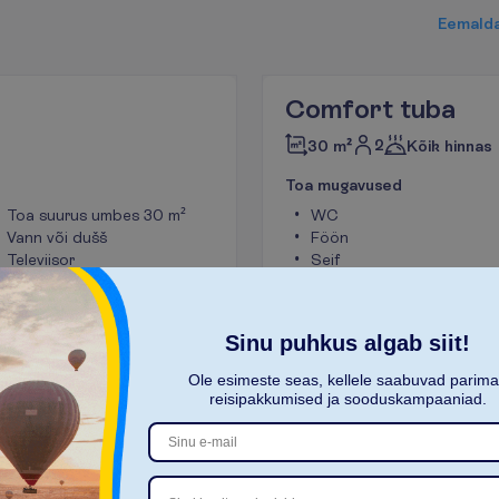
E
e
m
a
l
d
Comfort tuba
2
30 m²
Kõik hinnas
T
o
a
m
u
g
a
v
u
s
e
d
Toa suurus umbes 30 m²
WC
Vann või dušš
Föön
Televiisor
Seif
Tee ja kohvi tegemise
WiFi (terrassil)
võimalus
V
a
a
t
a
Sinu puhkus algab siit!
 kokku)
11.12.2026
 - 
21.12.2026
9 ööd hotellis
(10 ö
Ole esimeste seas, kellele saabuvad parim
reisipakkumised ja sooduskampaaniad.
2639.00
K
o
k
k
u
:
€/reisija
K
o
k
k
u
5278.00
€/pakett
u
i
n
f
o
L