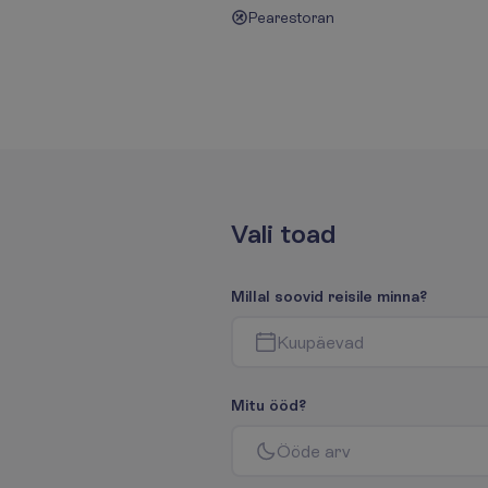
Pearestoran
V
a
l
i
t
o
a
d
M
i
l
l
a
l
s
o
o
v
i
d
r
e
i
s
i
l
e
m
i
n
n
a
?
K
u
u
p
ä
e
v
a
d
M
i
t
u
ö
ö
d
?
Ö
ö
d
e
a
r
v