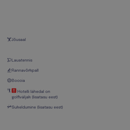
Jõusaal
Lauatennis
Rannavõrkpall
Boccia
Hotelli lähedal on
golfiväljak (lisatasu eest)
Sukeldumine (lisatasu eest)