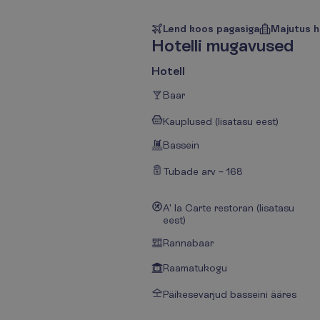
Lend koos pagasiga
Majutus h
H
o
t
e
l
l
i
m
u
g
a
v
u
s
e
d
Hotell
Baar
Kauplused (lisatasu eest)
Bassein
Tubade arv – 168
A' la Carte restoran (lisatasu
eest)
Rannabaar
Raamatukogu
Päikesevarjud basseini ääres