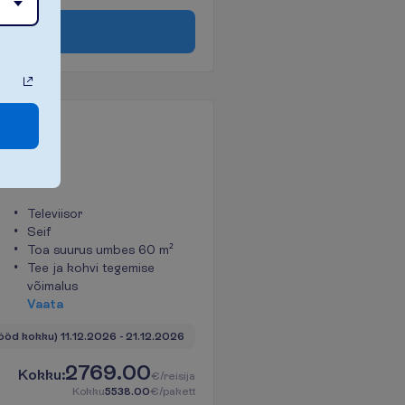
o
n
e
e
r
i
Televiisor
Seif
Toa suurus umbes 60 m²
Tee ja kohvi tegemise
võimalus
V
a
a
t
a
 ööd kokku)
11.12.2026
 - 
21.12.2026
2769.00
K
o
k
k
u
:
€/reisija
K
o
k
k
u
5538.00
€/pakett