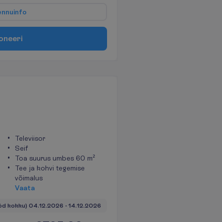
e
n
n
u
i
n
f
o
o
n
e
e
r
i
Televiisor
Seif
Toa suurus umbes 60 m²
Tee ja kohvi tegemise
võimalus
V
a
a
t
a
öd kokku)
04.12.2026
 - 
14.12.2026