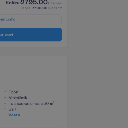
2795.00
K
o
k
k
u
:
€/reisija
K
o
k
k
u
5590.00
€/pakett
e
n
n
u
i
n
f
o
o
n
e
e
r
i
Föön
Minikülmik
Toa suurus umbes 50 m²
Seif
V
a
a
t
a