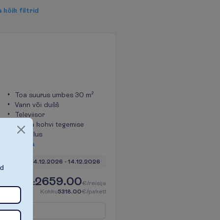
a
k
õ
i
k
f
i
l
t
r
i
d
Toa suurus umbes 30 m²
Vann või dušš
Televiisor
Tee ja kohvi tegemise
võimalus
V
a
a
t
a
öd kokku)
04.12.2026
 - 
14.12.2026
ad
2659.00
K
o
k
k
u
:
€/reisija
K
o
k
k
u
5318.00
€/pakett
e
n
n
u
i
n
f
o