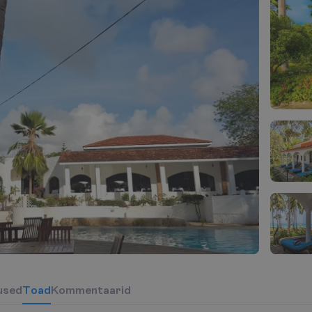
u
s
e
d
T
o
a
d
Kommentaarid