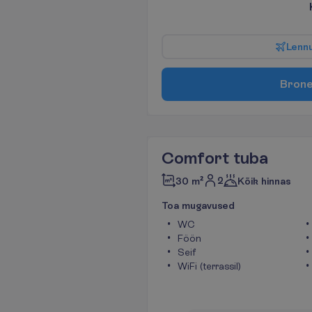
L
e
n
n
B
r
o
n
Comfort tuba
2
30 m²
Kõik hinnas
T
o
a
m
u
g
a
v
u
s
e
d
WC
Föön
Seif
WiFi (terrassil)