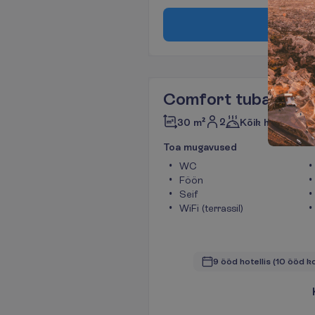
B
r
o
n
Comfort tuba
2
30 m²
Kõik hinnas
T
o
a
m
u
g
a
v
u
s
e
d
WC
Föön
Seif
WiFi (terrassil)
9 ööd hotellis
(10 ööd k