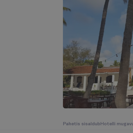
P
a
k
e
t
i
s
s
i
s
a
l
d
u
b
H
o
t
e
l
l
i
m
u
g
a
v