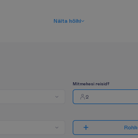
N
ä
i
t
a
k
õ
i
k
i
M
i
t
m
e
k
e
s
i
r
e
i
s
i
d
?
2
R
o
h
k