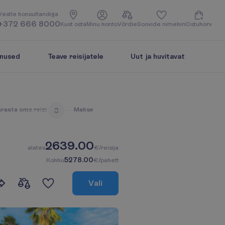
V
e
s
t
l
e
k
o
n
s
u
l
t
a
n
d
i
g
a
+372 666 8000
K
u
s
t
o
s
t
a
M
i
n
u
k
o
n
t
o
V
õ
r
d
l
e
S
o
o
v
i
d
e
n
i
m
e
k
i
r
i
O
s
t
u
k
o
r
v
enused
Teave reisijatele
Uut ja huvitavat
ä
r
a
s
t
a
o
m
a
r
e
i
s
i
M
a
k
s
e
3
2639.00
a
l
a
t
e
s
€/reisija
5278.00
K
o
k
k
u
€/pakett
V
a
l
i