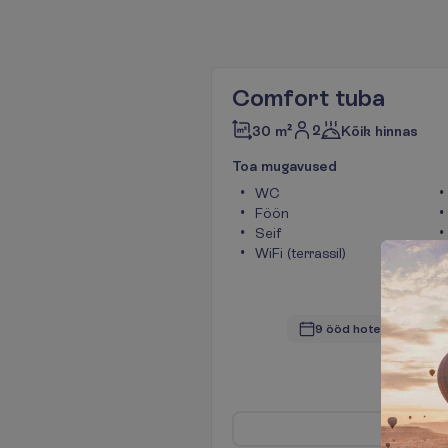
Comfort tuba
2
30 m²
Kõik hinnas
T
o
a
m
u
g
a
v
u
s
e
d
WC
Föön
Seif
WiFi (terrassil)
9 ööd hotellis
(10 ööd
L
e
n
n