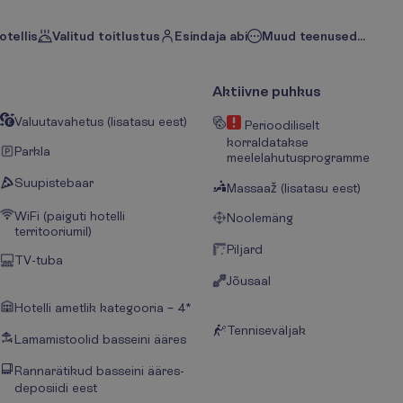
otellis
Valitud toitlustus
Esindaja abi
Muud teenused...
Aktiivne puhkus
Valuutavahetus (lisatasu eest)
Perioodiliselt
korraldatakse
Parkla
meelelahutusprogramme
Suupistebaar
Massaaž (lisatasu eest)
WiFi (paiguti hotelli
Noolemäng
territooriumil)
Piljard
TV-tuba
Jõusaal
Hotelli ametlik kategooria – 4*
Tenniseväljak
Lamamistoolid basseini ääres
Rannarätikud basseini ääres-
deposiidi eest