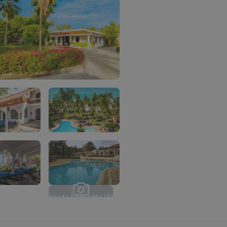
V
a
a
t
a
k
õ
i
k
i
p
i
l
t
e
(
8
)