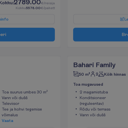
2789.00
K
o
k
k
u
:
€/reisija
K
o
k
k
u
5578.00
€/pakett
u
i
n
f
o
L
e
e
r
i
B
r
Bahari Family
2
50 m²
Kõik hinnas
T
o
a
m
u
g
a
v
u
s
e
d
Toa suurus umbes 30 m²
2 magamistuba
Vann või dušš
Konditsioneer
Televiisor
(reguleeritav)
Tee ja kohvi tegemise
Rõdu või terrass
võimalus
Vann või dušš
V
a
a
t
a