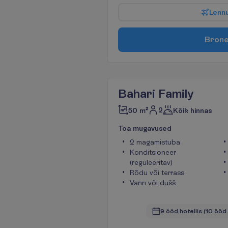
L
e
n
n
B
r
o
n
Bahari Family
2
50 m²
Kõik hinnas
T
o
a
m
u
g
a
v
u
s
e
d
2 magamistuba
Konditsioneer
(reguleeritav)
Rõdu või terrass
Vann või dušš
9 ööd hotellis
(10 ööd