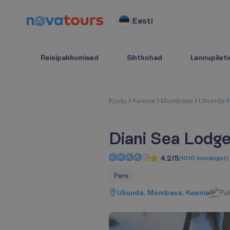
Eesti
Reisipakkumised
Sihtkohad
Lennupileti
K
o
d
u
Keenia
Mombasa
Ukunda
Diani Sea Lodg
4.2/5
(
1010
hinnangut
)
Pere
Ukunda, Mombasa, Keenia
Pu