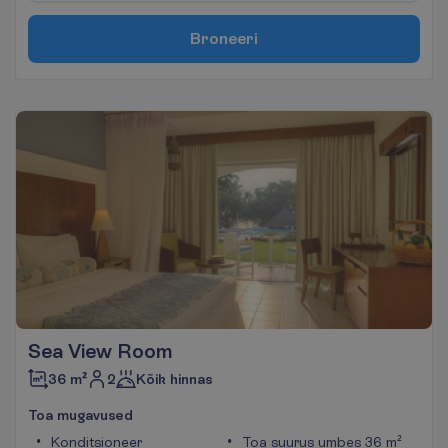
B
r
o
n
e
e
r
i
Sea View Room
2
36 m²
Kõik hinnas
T
o
a
m
u
g
a
v
u
s
e
d
Konditsioneer
Toa suurus umbes 36 m²