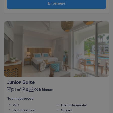
B
r
o
n
e
e
r
i
Junior Suite
2
51 m²
Kõik hinnas
T
o
a
m
u
g
a
v
u
s
e
d
WC
Hommikumantel
Konditsioneer
Sussid