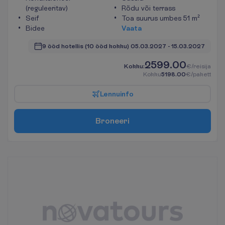
(reguleeritav)
Rõdu või terrass
Seif
Toa suurus umbes 51 m²
Bidee
V
a
a
t
a
9 ööd hotellis
(10 ööd kokku)
05.03.2027
 - 
15.03.2027
2599.00
K
o
k
k
u
:
€/reisija
K
o
k
k
u
5198.00
€/pakett
L
e
n
n
u
i
n
f
o
B
r
o
n
e
e
r
i