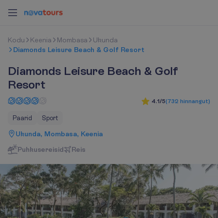
K
o
d
u
Keenia
Mombasa
Ukunda
Diamonds Leisure Beach & Golf Resort
Diamonds Leisure Beach & Golf
Resort
4.1/5
(
732
hinnangut
)
Paarid
Sport
Ukunda, Mombasa, Keenia
Puhkusereisid
R
e
i
s