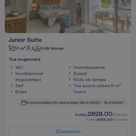
Junior Suite
2
51 m²
Kõik hinnas
T
o
a
m
u
g
a
v
u
s
e
d
WC
Hommikumantel
Konditsioneer
Sussid
(reguleeritav)
Rõdu või terrass
Seif
Toa suurus umbes 51 m²
Bidee
V
a
a
t
a
9 ööd hotellis
(10 ööd kokku)
08.01.2027
 - 
18.01.2027
2829.00
K
o
k
k
u
:
€/reisija
K
o
k
k
u
5658.00
€/pakett
L
e
n
n
u
i
n
f
o