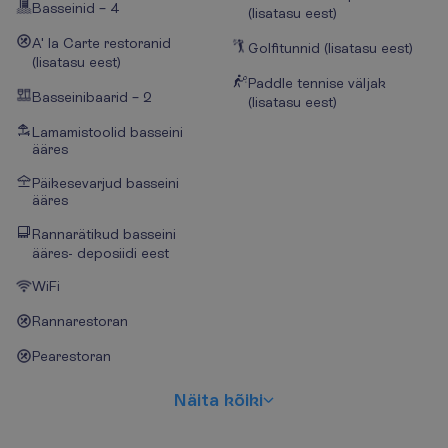
Basseinid – 4
(lisatasu eest)
A' la Carte restoranid
Golfitunnid (lisatasu eest)
(lisatasu eest)
Paddle tennise väljak
Basseinibaarid – 2
(lisatasu eest)
Lamamistoolid basseini
ääres
Päikesevarjud basseini
ääres
Rannarätikud basseini
ääres- deposiidi eest
WiFi
Rannarestoran
Pearestoran
N
ä
i
t
a
k
õ
i
k
i