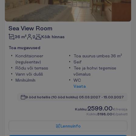
Sea View Room
2
36 m²
Kõik hinnas
T
o
a
m
u
g
a
v
u
s
e
d
Konditsioneer
Toa suurus umbes 36 m²
(reguleeritav)
Seif
Rõdu või terrass
Tee ja kohvi tegemise
Vann või dušš
võimalus
Minikülmik
WC
V
a
a
t
a
9 ööd hotellis
(10 ööd kokku)
05.03.2027
 - 
15.03.2027
2599.00
K
o
k
k
u
:
€/reisija
K
o
k
k
u
5198.00
€/pakett
L
e
n
n
u
i
n
f
o