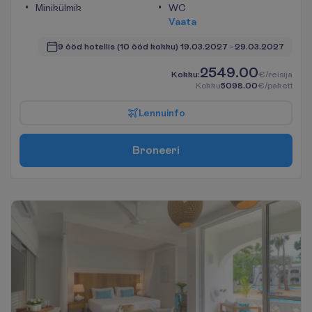
Minikülmik
WC
V
a
a
t
a
9 ööd hotellis
(10 ööd kokku)
19.03.2027
 - 
29.03.2027
2549.00
K
o
k
k
u
:
€/reisija
K
o
k
k
u
5098.00
€/pakett
L
e
n
n
u
i
n
f
o
B
r
o
n
e
e
r
i