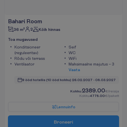
Bahari Room
2
36 m²
Kõik hinnas
T
o
a
m
u
g
a
v
u
s
e
d
Konditsioneer
Seif
(reguleeritav)
WC
Rõdu või terrass
WiFi
Ventilaator
Maksimaalne majutus – 3
V
a
a
t
a
9 ööd hotellis
(10 ööd kokku)
26.02.2027
 - 
08.03.2027
2389.00
K
o
k
k
u
:
€/reisija
K
o
k
k
u
4778.00
€/pakett
L
e
n
n
u
i
n
f
o
B
r
o
n
e
e
r
i