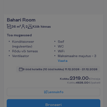
Bahari Room
2
36 m²
Kõik hinnas
T
o
a
m
u
g
a
v
u
s
e
d
Konditsioneer
Seif
(reguleeritav)
WC
Rõdu või terrass
WiFi
Ventilaator
Maksimaalne majutus – 3
V
a
a
t
a
9 ööd hotellis
(10 ööd kokku)
11.12.2026
 - 
21.12.2026
2319.00
K
o
k
k
u
:
€/reisija
K
o
k
k
u
4638.00
€/pakett
L
e
n
n
u
i
n
f
o
B
r
o
n
e
e
r
i