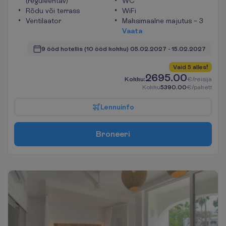
(reguleeritav)
WC
Rõdu või terrass
WiFi
Ventilaator
Maksimaalne majutus – 3
V
a
a
t
a
9 ööd hotellis
(10 ööd kokku)
05.02.2027
 - 
15.02.2027
V
a
i
d
5
a
l
l
e
s
!
2695.00
K
o
k
k
u
:
€/reisija
K
o
k
k
u
5390.00
€/pakett
L
e
n
n
u
i
n
f
o
B
r
o
n
e
e
r
i