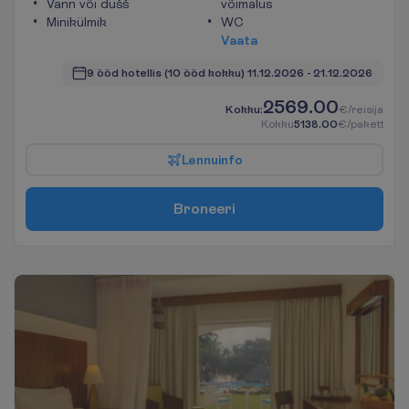
Vann või dušš
võimalus
Minikülmik
WC
V
a
a
t
a
9 ööd hotellis
(10 ööd kokku)
11.12.2026
 - 
21.12.2026
2569.00
K
o
k
k
u
:
€/reisija
K
o
k
k
u
5138.00
€/pakett
L
e
n
n
u
i
n
f
o
B
r
o
n
e
e
r
i