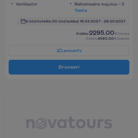
Ventilaator
Maksimaalne majutus – 3
V
a
a
t
a
9 ööd hotellis
(10 ööd kokku)
19.03.2027
 - 
29.03.2027
2295.00
K
o
k
k
u
:
€/reisija
K
o
k
k
u
4590.00
€/pakett
L
e
n
n
u
i
n
f
o
B
r
o
n
e
e
r
i