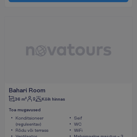
Bahari Room
2
36 m²
Kõik hinnas
T
o
a
m
u
g
a
v
u
s
e
d
Konditsioneer
Seif
(reguleeritav)
WC
Rõdu või terrass
WiFi
Ventilaator
Maksimaalne majutus – 3