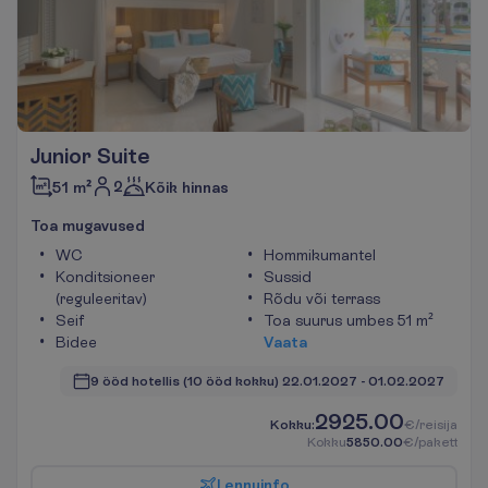
Junior Suite
2
51 m²
Kõik hinnas
T
o
a
m
u
g
a
v
u
s
e
d
WC
Hommikumantel
Konditsioneer
Sussid
(reguleeritav)
Rõdu või terrass
Seif
Toa suurus umbes 51 m²
Bidee
V
a
a
t
a
9 ööd hotellis
(10 ööd kokku)
22.01.2027
 - 
01.02.2027
2925.00
K
o
k
k
u
:
€/reisija
K
o
k
k
u
5850.00
€/pakett
L
e
n
n
u
i
n
f
o