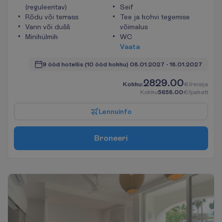
(reguleeritav)
Seif
Rõdu või terrass
Tee ja kohvi tegemise
Vann või dušš
võimalus
Minikülmik
WC
V
a
a
t
a
9 ööd hotellis
(10 ööd kokku)
08.01.2027
 - 
18.01.2027
2829.00
K
o
k
k
u
:
€/reisija
K
o
k
k
u
5658.00
€/pakett
L
e
n
n
u
i
n
f
o
B
r
o
n
e
e
r
i