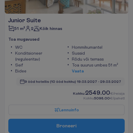
Junior Suite
2
51 m²
Kõik hinnas
T
o
a
m
u
g
a
v
u
s
e
d
WC
Hommikumantel
Konditsioneer
Sussid
(reguleeritav)
Rõdu või terrass
Seif
Toa suurus umbes 51 m²
Bidee
V
a
a
t
a
9 ööd hotellis
(10 ööd kokku)
19.03.2027
 - 
29.03.2027
2549.00
K
o
k
k
u
:
€/reisija
K
o
k
k
u
5098.00
€/pakett
L
e
n
n
u
i
n
f
o
B
r
o
n
e
e
r
i