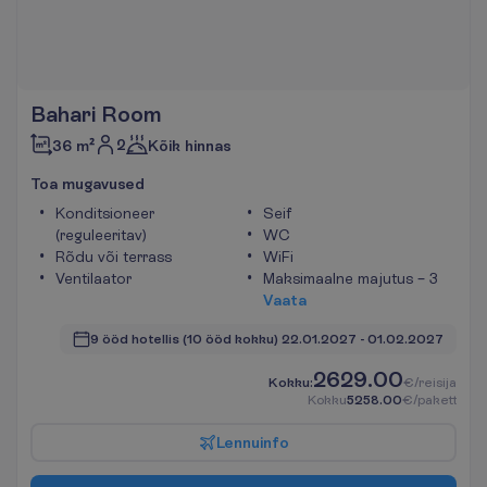
Bahari Room
2
36 m²
Kõik hinnas
T
o
a
m
u
g
a
v
u
s
e
d
Konditsioneer
Seif
(reguleeritav)
WC
Rõdu või terrass
WiFi
Ventilaator
Maksimaalne majutus – 3
V
a
a
t
a
9 ööd hotellis
(10 ööd kokku)
22.01.2027
 - 
01.02.2027
2629.00
K
o
k
k
u
:
€/reisija
K
o
k
k
u
5258.00
€/pakett
L
e
n
n
u
i
n
f
o