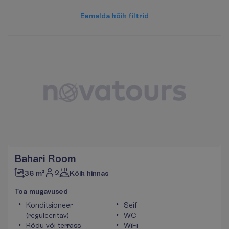
E
e
m
a
l
d
a
k
õ
i
k
f
i
l
t
r
i
d
Bahari Room
2
36 m²
Kõik hinnas
T
o
a
m
u
g
a
v
u
s
e
d
Konditsioneer
Seif
(reguleeritav)
WC
Rõdu või terrass
WiFi