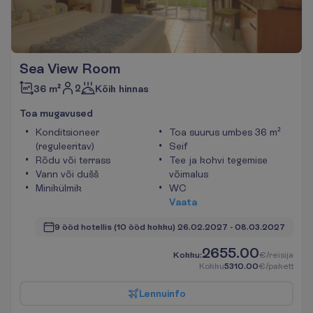
Sea View Room
2
36 m²
Kõik hinnas
T
o
a
m
u
g
a
v
u
s
e
d
Konditsioneer
Toa suurus umbes 36 m²
(reguleeritav)
Seif
Rõdu või terrass
Tee ja kohvi tegemise
Vann või dušš
võimalus
Minikülmik
WC
V
a
a
t
a
9 ööd hotellis
(10 ööd kokku)
26.02.2027
 - 
08.03.2027
2655.00
K
o
k
k
u
:
€/reisija
K
o
k
k
u
5310.00
€/pakett
L
e
n
n
u
i
n
f
o