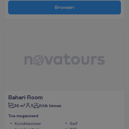
B
r
o
n
e
e
r
i
Bahari Room
2
36 m²
Kõik hinnas
T
o
a
m
u
g
a
v
u
s
e
d
Konditsioneer
Seif