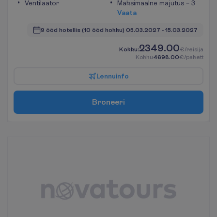
Ventilaator
Maksimaalne majutus – 3
V
a
a
t
a
9 ööd hotellis
(10 ööd kokku)
05.03.2027
 - 
15.03.2027
2349.00
K
o
k
k
u
:
€/reisija
K
o
k
k
u
4698.00
€/pakett
L
e
n
n
u
i
n
f
o
B
r
o
n
e
e
r
i