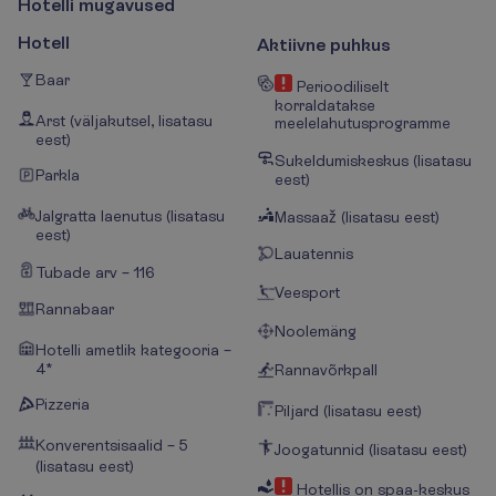
H
o
t
e
l
l
i
m
u
g
a
v
u
s
e
d
Hotell
Aktiivne puhkus
Baar
Perioodiliselt
korraldatakse
Arst (väljakutsel, lisatasu
meelelahutusprogramme
eest)
Sukeldumiskeskus (lisatasu
Parkla
eest)
Jalgratta laenutus (lisatasu
Massaaž (lisatasu eest)
eest)
Lauatennis
Tubade arv – 116
Veesport
Rannabaar
Noolemäng
Hotelli ametlik kategooria –
4*
Rannavõrkpall
Pizzeria
Piljard (lisatasu eest)
Konverentsisaalid – 5
Joogatunnid (lisatasu eest)
(lisatasu eest)
Hotellis on spaa-keskus