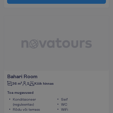
Bahari Room
2
36 m²
Kõik hinnas
T
o
a
m
u
g
a
v
u
s
e
d
Konditsioneer
Seif
(reguleeritav)
WC
Rõdu või terrass
WiFi