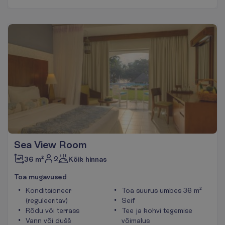
Sea View Room
2
36 m²
Kõik hinnas
T
o
a
m
u
g
a
v
u
s
e
d
Konditsioneer
Toa suurus umbes 36 m²
(reguleeritav)
Seif
Rõdu või terrass
Tee ja kohvi tegemise
Vann või dušš
võimalus