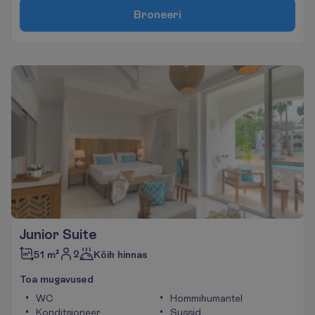
B
r
o
n
e
e
r
i
Junior Suite
2
51 m²
Kõik hinnas
T
o
a
m
u
g
a
v
u
s
e
d
WC
Hommikumantel
Konditsioneer
Sussid