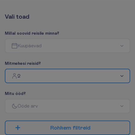
V
a
l
i
t
o
a
d
M
i
l
l
a
l
s
o
o
v
i
d
r
e
i
s
i
l
e
m
i
n
n
a
?
K
u
u
p
ä
e
v
a
d
M
i
t
m
e
k
e
s
i
r
e
i
s
i
d
?
2
M
i
t
u
ö
ö
d
?
Ö
ö
d
e
a
r
v
R
o
h
k
e
m
f
i
l
t
r
e
i
d