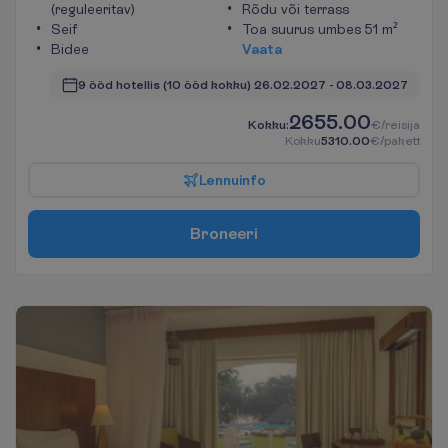
(reguleeritav)
Rõdu või terrass
Seif
Toa suurus umbes 51 m²
Bidee
V
a
a
t
a
9 ööd hotellis
(10 ööd kokku)
26.02.2027
 - 
08.03.2027
2655.00
K
o
k
k
u
:
€/reisija
K
o
k
k
u
5310.00
€/pakett
L
e
n
n
u
i
n
f
o
B
r
o
n
e
e
r
i