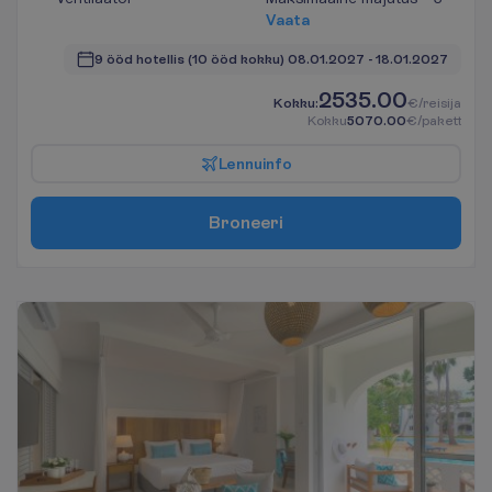
V
a
a
t
a
9 ööd hotellis
(10 ööd kokku)
08.01.2027
 - 
18.01.2027
2535.00
K
o
k
k
u
:
€/reisija
K
o
k
k
u
5070.00
€/pakett
L
e
n
n
u
i
n
f
o
B
r
o
n
e
e
r
i