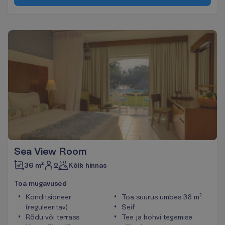
Sea View Room
2
36 m²
Kõik hinnas
T
o
a
m
u
g
a
v
u
s
e
d
Konditsioneer
Toa suurus umbes 36 m²
(reguleeritav)
Seif
Rõdu või terrass
Tee ja kohvi tegemise