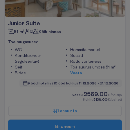
Junior Suite
2
51 m²
Kõik hinnas
T
o
a
m
u
g
a
v
u
s
e
d
WC
Hommikumantel
Konditsioneer
Sussid
(reguleeritav)
Rõdu või terrass
Seif
Toa suurus umbes 51 m²
Bidee
V
a
a
t
a
9 ööd hotellis
(10 ööd kokku)
11.12.2026
 - 
21.12.2026
2569.00
K
o
k
k
u
:
€/reisija
K
o
k
k
u
5138.00
€/pakett
L
e
n
n
u
i
n
f
o
B
r
o
n
e
e
r
i