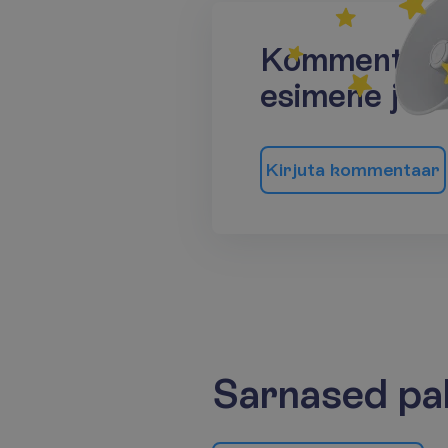
K
o
m
m
e
n
t
a
a
e
s
i
m
e
n
e
j
a
a
K
i
r
j
u
t
a
k
o
m
m
e
n
t
a
a
r
Sarnased pa