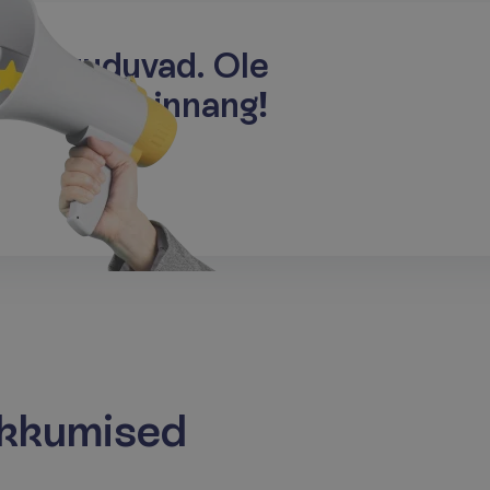
r
i
d
p
u
u
d
u
v
a
d
.
O
l
e
n
n
a
o
m
a
h
i
n
n
a
n
g
!
kkumised