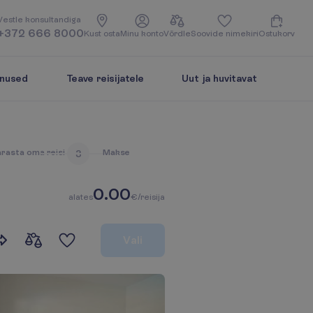
V
e
s
t
l
e
k
o
n
s
u
l
t
a
n
d
i
g
a
+372 666 8000
K
u
s
t
o
s
t
a
M
i
n
u
k
o
n
t
o
V
õ
r
d
l
e
S
o
o
v
i
d
e
n
i
m
e
k
i
r
i
O
s
t
u
k
o
r
v
enused
Teave reisijatele
Uut ja huvitavat
ä
r
a
s
t
a
o
m
a
r
e
i
s
i
M
a
k
s
e
3
0.00
a
l
a
t
e
s
€/reisija
V
a
l
i