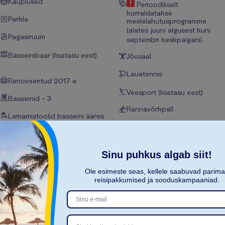
Kauplused
Perioodiliselt
korraldatakse
Parkla
meelelahutusprogramme
(alates juuni algusest kuni
Pagasiruum
septembri keskpaigani)
Basseinibaar (lisatasu eest)
Jõusaal
Lauatennis
Renoveeritud 2017 a
Veesport (lisatasu eest)
Basseinid – 3
Rannavõrkpall
Lamamistoolid basseini ääres
Minijalgpall
Päikesevarjud basseini ääres
Tenniseväljak
Sinu puhkus algab siit!
Rannarätikud basseini ääres
Paddle tennise väljak
(tagatisraha eest)
Ole esimeste seas, kellele saabuvad parim
reisipakkumised ja sooduskampaaniad.
N
ä
i
t
a
k
õ
i
k
i