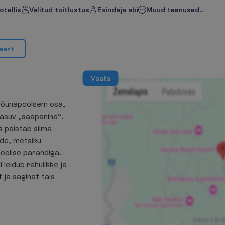
otellis
Valitud toitlustus
Esindaja abi
Muud teenused...
a
a
r
t
V
a
a
t
a
 lõunapoolsem osa,
 asuv „saapanina“.
s paistab silma
ade, metsiku
loolise pärandiga.
 leidub rahulikke ja
ja saginat täis