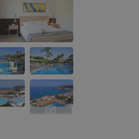
V
a
a
t
a
k
õ
i
k
i
p
i
l
t
e
(
1
0
)