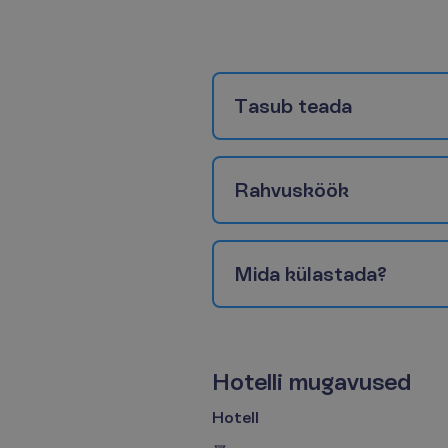
T
a
s
u
b
t
e
a
d
a
R
a
h
v
u
s
k
ö
ö
k
M
i
d
a
k
ü
l
a
s
t
a
d
a
?
H
o
t
e
l
l
i
m
u
g
a
v
u
s
e
d
Hotell