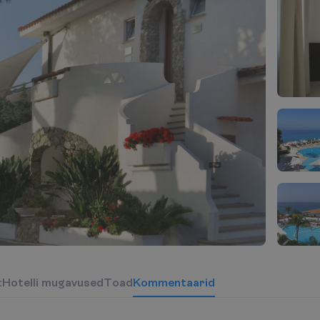
t
H
o
t
e
l
l
i
m
u
g
a
v
u
s
e
d
T
o
a
d
Kommentaarid