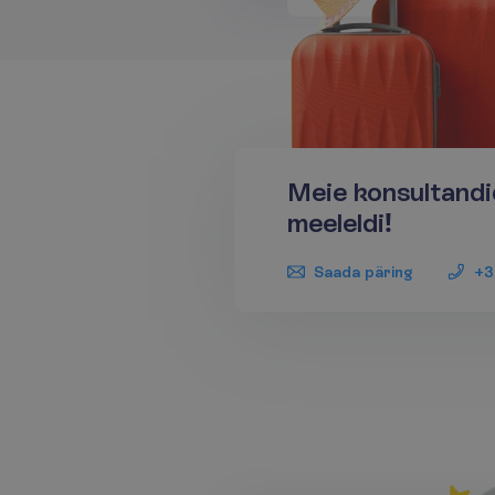
Meie konsultandi
meeleldi!
Saada päring
+3