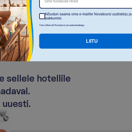
Sind huvitavad reisid
Nõustun saama oma e-mailile Novatoursi uudiskirju ja
pakkumisi.
Tutvu lähemalt Novatoursi privaatsusteabega.
LIITU
e
s
e
l
l
e
l
e
h
o
t
e
l
l
i
l
e
a
a
d
a
v
a
l
.
m
u
u
e
s
t
i
.