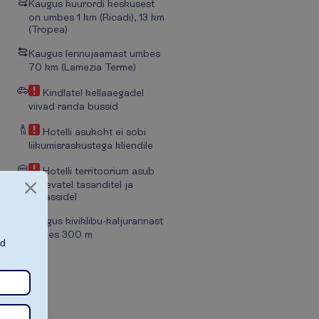
Kaugus kuurordi keskusest
on umbes 1 km (Ricadi), 13 km
(Tropea)
Kaugus lennujaamast umbes
70 km (Lamezia Terme)
Kindlatel kellaaegadel
viivad randa bussid
Hotelli asukoht ei sobi
liikumisraskustega kliendile
Hotelli territoorium asub
erinevatel tasanditel ja
terrassidel
Kaugus kiviklibu-kaljurannast
umbes 300 m
ad