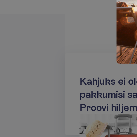
K
a
h
j
u
k
s
e
i
o
l
p
a
k
k
u
m
i
s
i
s
P
r
o
o
v
i
h
i
l
j
e