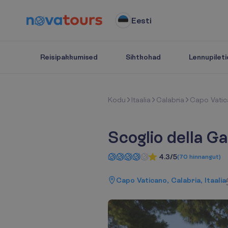
Eesti
Reisipakkumised
Sihtkohad
Lennupileti
K
o
d
u
Itaalia
Calabria
Capo Vati
Scoglio della G
4.3/5
(
70
hinnangut
)
Capo Vaticano, Calabria, Itaalia