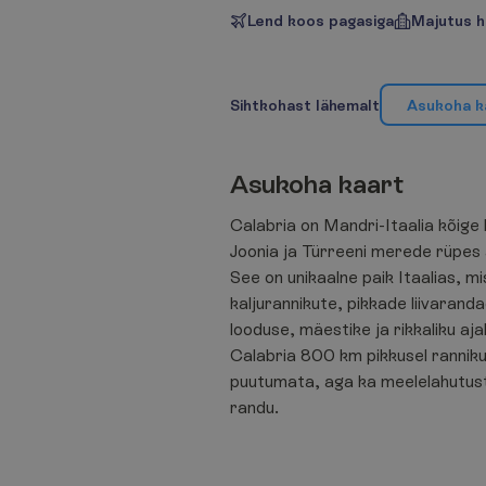
Lend koos pagasiga
Majutus h
S
i
h
t
k
o
h
a
s
t
l
ä
h
e
m
a
l
t
A
s
u
k
o
h
a
k
A
s
u
k
o
h
a
k
a
a
r
t
Calabria on Mandri-Itaalia kõige
Joonia ja Türreeni merede rüpes
See on unikaalne paik Itaalias, mi
kaljurannikute, pikkade liivarand
looduse, mäestike ja rikkaliku aja
Calabria 800 km pikkusel rannikul
puutumata, aga ka meelelahutust 
randu.