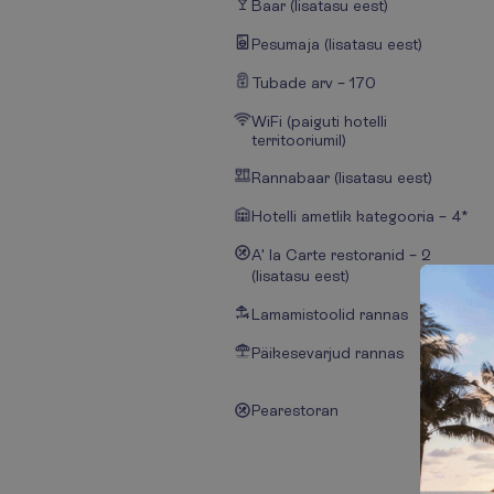
Baar (lisatasu eest)
Pesumaja (lisatasu eest)
Tubade arv – 170
WiFi (paiguti hotelli
territooriumil)
Rannabaar (lisatasu eest)
Hotelli ametlik kategooria – 4*
A' la Carte restoranid – 2
(lisatasu eest)
Lamamistoolid rannas
Päikesevarjud rannas
Pearestoran