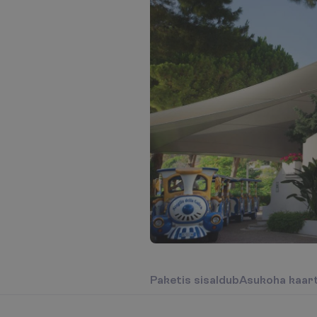
P
a
k
e
t
i
s
s
i
s
a
l
d
u
b
A
s
u
k
o
h
a
k
a
a
r