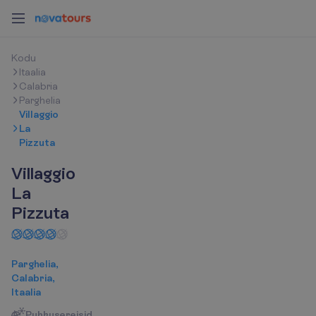
K
o
d
u
Itaalia
Calabria
Parghelia
Villaggio
La
Pizzuta
Villaggio
La
Pizzuta
Parghelia,
Calabria,
Itaalia
Puhkusereisid