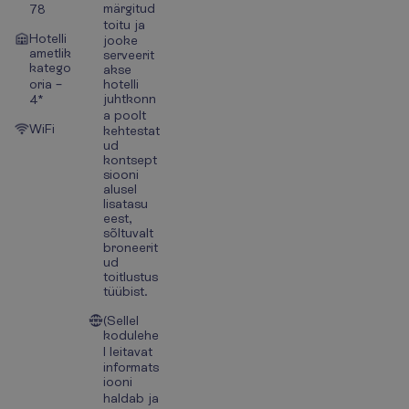
märgitud
78
toitu ja
Hotelli
jooke
ametlik
serveerit
katego
akse
oria –
hotelli
juhtkonn
4*
a poolt
WiFi
kehtestat
ud
kontsept
siooni
alusel
lisatasu
eest,
sõltuvalt
broneerit
ud
toitlustus
tüübist.
(Sellel
kodulehe
l leitavat
informats
iooni
haldab ja