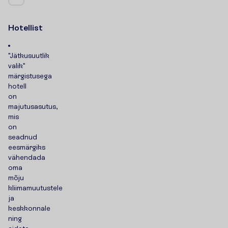
H
o
t
e
l
l
i
s
t
"Jätkusuutlik
valik"
märgistusega
hotell
on
majutusasutus,
mis
on
seadnud
eesmärgiks
vähendada
oma
mõju
kliimamuutustele
ja
keskkonnale
ning