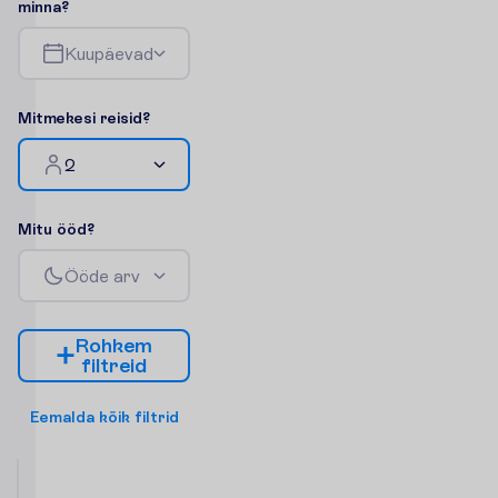
m
i
n
n
a
?
K
u
u
p
ä
e
v
a
d
M
i
t
m
e
k
e
s
i
r
e
i
s
i
d
?
2
M
i
t
u
ö
ö
d
?
Ö
ö
d
e
a
r
v
R
o
h
k
e
m
f
i
l
t
r
e
i
d
E
e
m
a
l
d
a
k
õ
i
k
f
i
l
t
r
i
d
Ercole