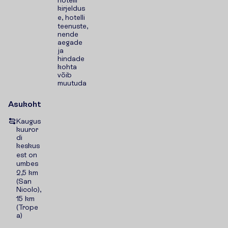
hotelli
kirjeldus
e, hotelli
teenuste,
nende
aegade
ja
hindade
kohta
võib
muutuda
Asukoht
Kaugus
kuuror
di
keskus
est on
umbes
2,5 km
(San
Nicolo),
15 km
(Trope
a)