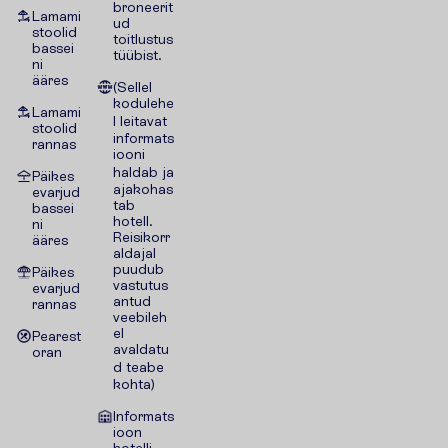
broneerit
Lamami
ud
stoolid
toitlustus
bassei
tüübist.
ni
ääres
(Sellel
kodulehe
Lamami
l leitavat
stoolid
informats
rannas
iooni
haldab ja
Päikes
ajakohas
evarjud
tab
bassei
hotell.
ni
Reisikorr
ääres
aldajal
puudub
Päikes
vastutus
evarjud
antud
rannas
veebileh
el
Pearest
avaldatu
oran
d teabe
kohta)
Informats
ioon