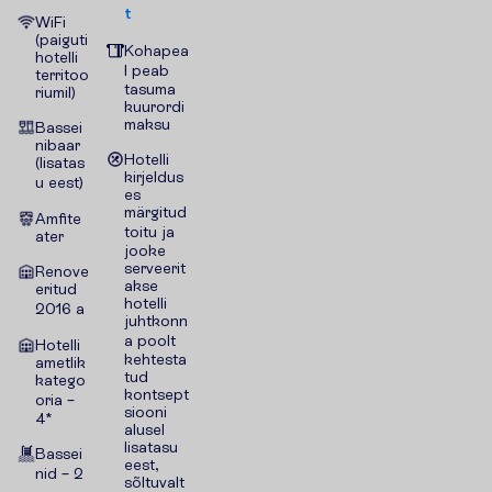
t
WiFi
(paiguti
Kohapea
hotelli
l peab
territoo
tasuma
riumil)
kuurordi
maksu
Bassei
nibaar
Hotelli
(lisatas
kirjeldus
u eest)
es
märgitud
Amfite
toitu ja
ater
jooke
serveerit
Renove
akse
eritud
hotelli
2016 a
juhtkonn
a poolt
Hotelli
kehtesta
ametlik
tud
katego
kontsept
oria –
siooni
4*
alusel
lisatasu
Bassei
eest,
nid – 2
sõltuvalt