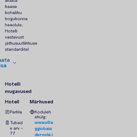
aidata
kaasa
kohaliku
kogukonna
heaolule.
Hotelli
vastavust
jätkusuutlikkuse
standarditel
a
a
t
a
i
s
a
H
o
t
e
l
l
i
m
u
g
a
v
u
s
e
d
Hotell
Märkused
Parkla
Koduleh
ekülg:
www.villa
Tubad
e arv –
ggiobaia
77
dercole.i