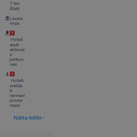
7 km
(Bali)
Liivara
nnas
Hotell
asub
aktiivse
s
piirkon
nas
Hotelli
eralda
b
rannast
prome
naad
N
ä
i
t
a
k
õ
i
k
i