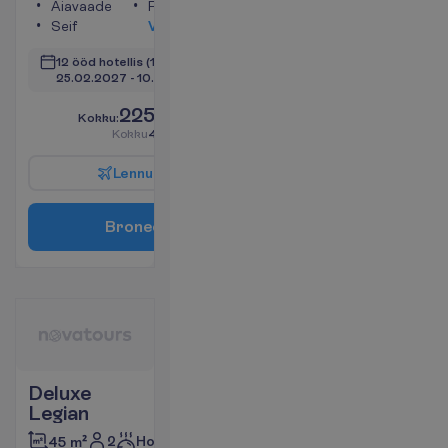
Aiavaade
Föön
Seif
V
a
a
t
a
12 ööd hotellis
(14 ööd kokku)
25.02.2027
 - 
10.03.2027
2255.00
K
o
k
k
u
:
€/reisija
K
o
k
k
u
4510.00
€/pakett
L
e
n
n
u
i
n
f
o
B
r
o
n
e
e
r
i
Deluxe
Legian
2
Hommikusöök
45 m²