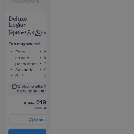
Deluxe
Legian
2
Hommikusöök
45 m²
T
o
a
m
u
g
a
v
u
s
e
d
Toad
Konditsioneer
asuvad
Minikülmik
peahoones
Telefon
Aiavaade
Föön
Seif
V
a
a
t
a
12 ööd hotellis
(14 ööd kokku)
06.12.2026
 - 
19.12.2026
2195.00
K
o
k
k
u
:
€/reisija
K
o
k
k
u
4390.00
€/pakett
L
e
n
n
u
i
n
f
o