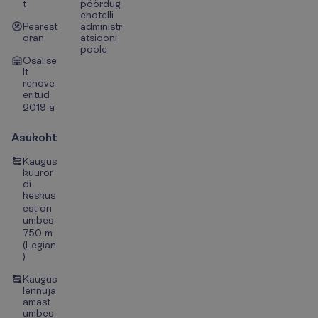
t
pöördug
ehotelli
Pearest
administr
oran
atsiooni
poole
Osalise
lt
renove
eritud
2019 a
Asukoht
Kaugus
kuuror
di
keskus
est on
umbes
750 m
(Legian
)
Kaugus
lennuja
amast
umbes