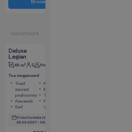
B
r
o
n
e
e
r
i
Deluxe
Legian
2
Hommikusöök
45 m²
T
o
a
m
u
g
a
v
u
s
e
d
Toad
Konditsioneer
asuvad
Minikülmik
peahoones
Telefon
Aiavaade
Föön
Seif
V
a
a
t
a
11 ööd hotellis
(13 ööd kokku)
25.03.2027
 - 
06.04.2027