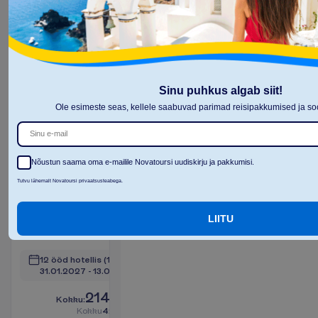
Sinu puhkus algab siit!
Deluxe
Ole esimeste seas, kellele saabuvad parimad reisipakkumised ja 
Legian
2
Hommikusöök
45 m²
T
o
a
m
u
g
a
v
u
s
e
d
Nõustun saama oma e-mailile Novatoursi uudiskirju ja pakkumisi.
Toad
Konditsioneer
Tutvu lähemalt Novatoursi privaatsusteabega.
asuvad
Minikülmik
peahoones
Telefon
LIITU
Aiavaade
Föön
Seif
V
a
a
t
a
12 ööd hotellis
(14 ööd kokku)
31.01.2027
 - 
13.02.2027
2145.00
K
o
k
k
u
:
€/reisija
K
o
k
k
u
4290.00
€/pakett