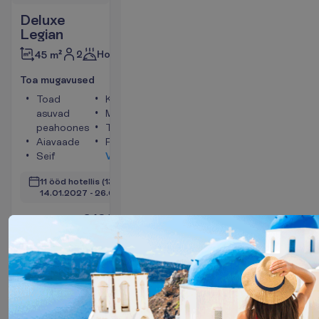
Deluxe
Legian
2
Hommikusöök
45 m²
T
o
a
m
u
g
a
v
u
s
e
d
Toad
Konditsioneer
asuvad
Minikülmik
peahoones
Telefon
Aiavaade
Föön
Seif
V
a
a
t
a
11 ööd hotellis
(13 ööd kokku)
14.01.2027
 - 
26.01.2027
2139.00
K
o
k
k
u
:
€/reisija
K
o
k
k
u
4278.00
€/pakett
L
e
n
n
u
i
n
f
o
B
r
o
n
e
e
r
i