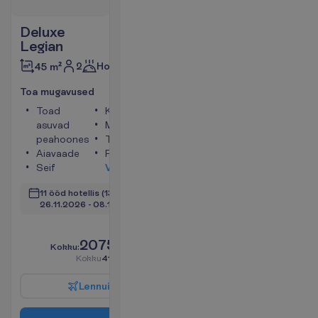
Deluxe
Legian
2
Hommikusöök
45 m²
T
o
a
m
u
g
a
v
u
s
e
d
Toad
Konditsioneer
asuvad
Minikülmik
peahoones
Telefon
Aiavaade
Föön
Seif
V
a
a
t
a
11 ööd hotellis
(13 ööd kokku)
26.11.2026
 - 
08.12.2026
V
a
i
d
6
a
l
l
e
s
!
2075.00
K
o
k
k
u
:
€/reisija
K
o
k
k
u
4150.00
€/pakett
L
e
n
n
u
i
n
f
o