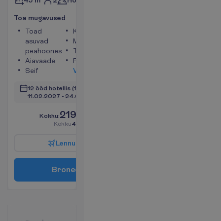
45 m²
T
o
a
m
u
g
a
v
u
s
e
d
Toad
Konditsioneer
asuvad
Minikülmik
peahoones
Telefon
Aiavaade
Föön
Seif
V
a
a
t
a
12 ööd hotellis
(14 ööd kokku)
11.02.2027
 - 
24.02.2027
2195.00
K
o
k
k
u
:
€/reisija
K
o
k
k
u
4390.00
€/pakett
L
e
n
n
u
i
n
f
o
B
r
o
n
e
e
r
i