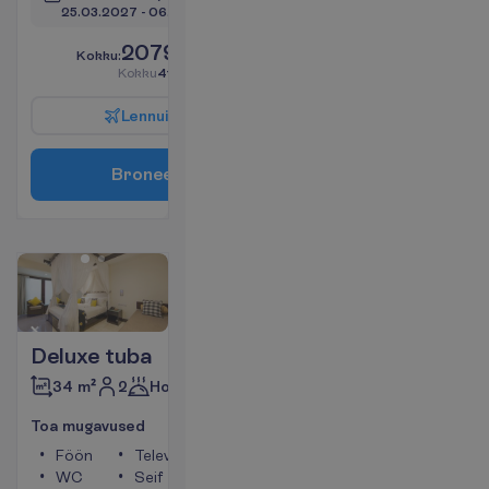
25.03.2027
 - 
06.04.2027
2079.00
K
o
k
k
u
:
€/reisija
K
o
k
k
u
4158.00
€/pakett
L
e
n
n
u
i
n
f
o
B
r
o
n
e
e
r
i
Deluxe tuba
2
Hommikusöök
34 m²
T
o
a
m
u
g
a
v
u
s
e
d
Föön
Televiisor
WC
Seif