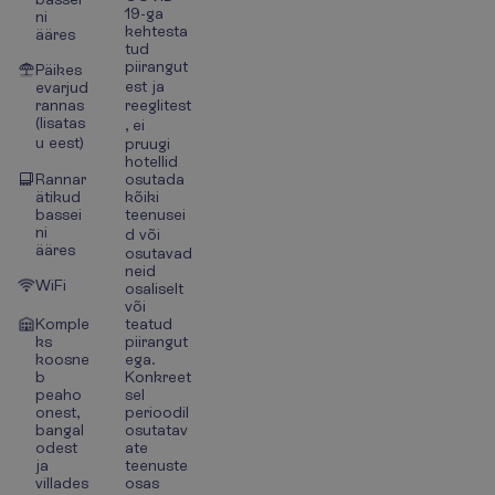
19-ga
ni
kehtesta
ääres
tud
piirangut
Päikes
est ja
evarjud
rannas
reeglitest
(lisatas
, ei
u eest)
pruugi
hotellid
Rannar
osutada
ätikud
kõiki
bassei
teenusei
ni
d või
ääres
osutavad
neid
WiFi
osaliselt
või
Komple
teatud
ks
piirangut
koosne
ega.
b
Konkreet
peaho
sel
onest,
perioodil
bangal
osutatav
odest
ate
ja
teenuste
villades
osas