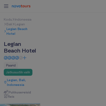
K
o
d
u
Indoneesia
Bali
Legian
Legian Beach
Hotel
Legian
Beach Hotel
Paarid
Jätkusuutlik valik
Legian, Bali,
Indoneesia
Puhkusereisid
R
e
i
s