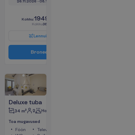
26.11.2026
 - 
08.12.2026
V
a
i
d
6
a
l
l
e
s
!
1949.00
K
o
k
k
u
:
€/reisija
K
o
k
k
u
3898.00
€/pakett
L
e
n
n
u
i
n
f
o
B
r
o
n
e
e
r
i
Deluxe tuba
2
Hommikusöök
34 m²
T
o
a
m
u
g
a
v
u
s
e
d
Föön
Televiisor