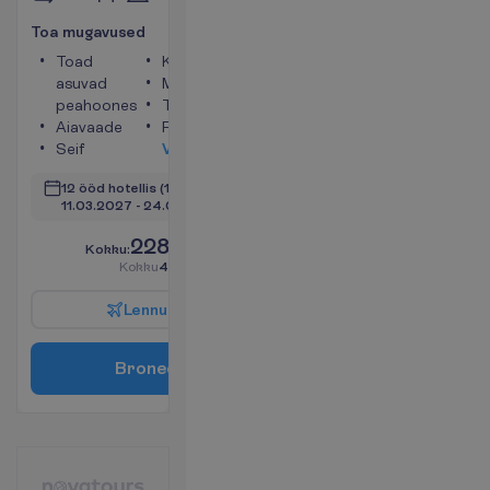
T
o
a
m
u
g
a
v
u
s
e
d
Toad
Konditsioneer
asuvad
Minikülmik
peahoones
Telefon
Aiavaade
Föön
Seif
V
a
a
t
a
12 ööd hotellis
(14 ööd kokku)
11.03.2027
 - 
24.03.2027
2285.00
K
o
k
k
u
:
€/reisija
K
o
k
k
u
4570.00
€/pakett
L
e
n
n
u
i
n
f
o
B
r
o
n
e
e
r
i