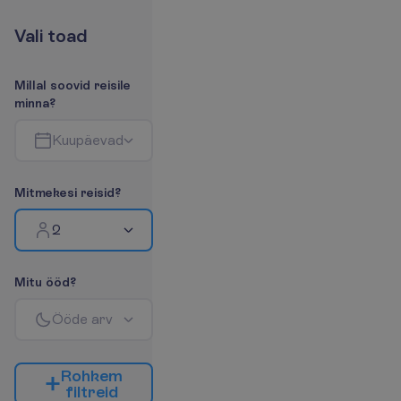
V
a
l
i
t
o
a
d
M
i
l
l
a
l
s
o
o
v
i
d
r
e
i
s
i
l
e
m
i
n
n
a
?
K
u
u
p
ä
e
v
a
d
M
i
t
m
e
k
e
s
i
r
e
i
s
i
d
?
2
M
i
t
u
ö
ö
d
?
Ö
ö
d
e
a
r
v
R
o
h
k
e
m
f
i
l
t
r
e
i
d