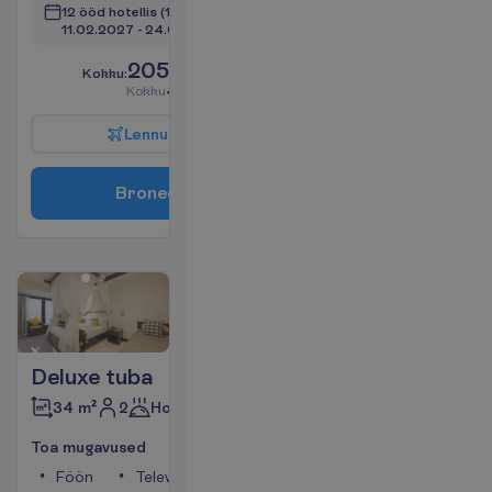
12 ööd hotellis
(14 ööd kokku)
11.02.2027
 - 
24.02.2027
2059.00
K
o
k
k
u
:
€/reisija
K
o
k
k
u
4118.00
€/pakett
L
e
n
n
u
i
n
f
o
B
r
o
n
e
e
r
i
Deluxe tuba
2
Hommikusöök
34 m²
T
o
a
m
u
g
a
v
u
s
e
d
Föön
Televiisor