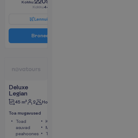
2209.00
K
o
k
k
u
:
€/reisija
K
o
k
k
u
4418.00
€/pakett
L
e
n
n
u
i
n
f
o
B
r
o
n
e
e
r
i
Deluxe
Legian
2
Hommikusöök
45 m²
T
o
a
m
u
g
a
v
u
s
e
d
Toad
Konditsioneer
asuvad
Minikülmik
peahoones
Telefon