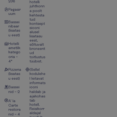
236
hotelli
juhtkonn
Pagasir
a poolt
uum
kehtesta
tud
Bassei
kontsept
nibaar
siooni
(lisatas
alusel
u eest)
lisatasu
eest,
Hotelli
sõltuvalt
ametlik
broneerit
katego
ud
oria –
toitlustus
4*
tüübist.
Pizzeria
(Sellel
(lisatas
kodulehe
u eest)
l leitavat
informats
Bassei
iooni
nid – 2
haldab ja
ajakohas
tab
A' la
hotell.
Carte
Reisikorr
restora
aldajal
nid – 4
puudub