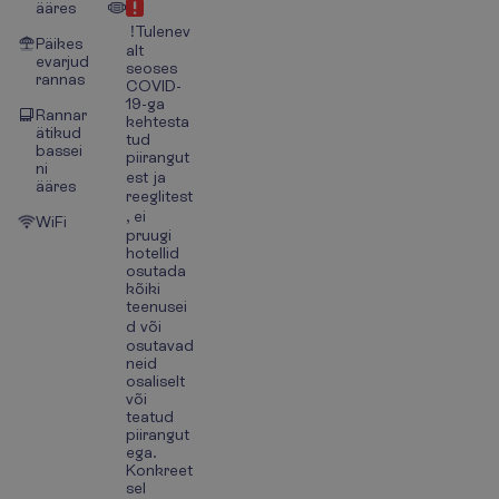
ääres
!Tulenev
Päikes
alt
evarjud
seoses
rannas
COVID-
19-ga
Rannar
kehtesta
ätikud
tud
bassei
piirangut
ni
est ja
ääres
reeglitest
, ei
WiFi
pruugi
hotellid
osutada
kõiki
teenusei
d või
osutavad
neid
osaliselt
või
teatud
piirangut
ega.
Konkreet
sel