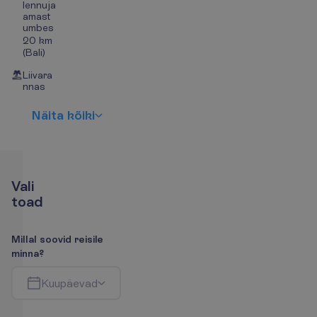
lennuja
amast
umbes
20 km
(Bali)
Liivara
nnas
N
ä
i
t
a
k
õ
i
k
i
V
a
l
i
t
o
a
d
M
i
l
l
a
l
s
o
o
v
i
d
r
e
i
s
i
l
e
m
i
n
n
a
?
K
u
u
p
ä
e
v
a
d