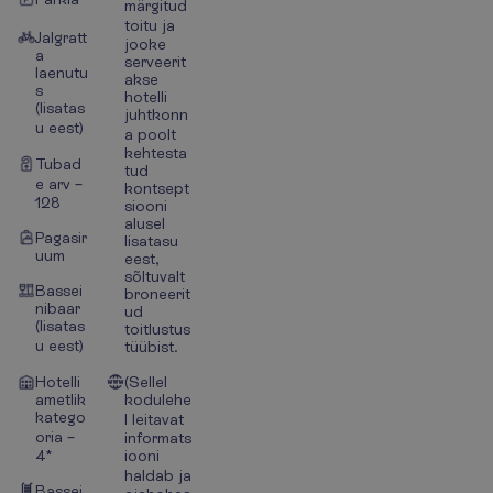
märgitud
toitu ja
Jalgratt
jooke
a
serveerit
laenutu
akse
s
hotelli
(lisatas
juhtkonn
u eest)
a poolt
kehtesta
Tubad
tud
e arv –
kontsept
128
siooni
alusel
Pagasir
lisatasu
uum
eest,
sõltuvalt
Bassei
broneerit
nibaar
ud
(lisatas
toitlustus
u eest)
tüübist.
Hotelli
(Sellel
ametlik
kodulehe
katego
l leitavat
oria –
informats
4*
iooni
haldab ja
Bassei