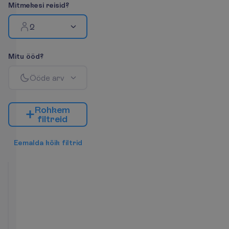
M
i
t
m
e
k
e
s
i
r
e
i
s
i
d
?
2
M
i
t
u
ö
ö
d
?
Ö
ö
d
e
a
r
v
R
o
h
k
e
m
f
i
l
t
r
e
i
d
E
e
m
a
l
d
a
k
õ
i
k
f
i
l
t
r
i
d