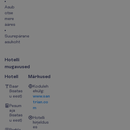
Asub
otse
mere
ääres
Suurepärane
asukoht
H
o
t
e
l
l
i
m
u
g
a
v
u
s
e
d
Hotell
Märkused
Baar
Koduleh
(lisatas
ekülg:
u eest)
www.san
trian.co
Pesum
m
aja
(lisatas
Hotelli
u eest)
kirjeldus
es
Parkla