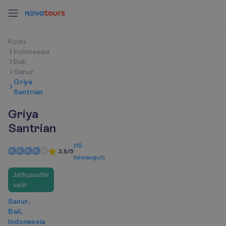
K
o
d
u
Indoneesia
Bali
Sanur
Griya
Santrian
Griya
Santrian
(
12
3.8/5
hinnangut
)
Jätkusuutlik
valik
Sanur,
Bali,
Indoneesia