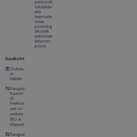
perioodil
osutatav
ate
teenuste
osas
pöördug
ehotelli
administr
atsiooni
poole
Asukoht
Ookea
ni
kaldal
Kaugus
kuuror
di
keskus
est on
umbes
150 m
(Sanur)
Kaugus