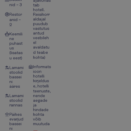
ajakohas
nid – 3
tab
hotell.
Restor
Reisikorr
aldajal
anid –
puudub
2
vastutus
antud
Keemili
veebileh
ne
el
puhast
avaldatu
us
d teabe
(lisatas
kohta)
u eest)
Informats
Lamami
ioon
stoolid
hotelli
bassei
kirjeldus
ni
e, hotelli
ääres
teenuste,
Lamami
nende
stoolid
aegade
rannas
ja
hindade
Päikes
kohta
evarjud
võib
bassei
muutuda
ni