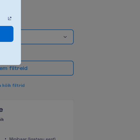
e
m
f
i
l
t
r
e
i
d
a
k
õ
i
k
f
i
l
t
r
i
d
e
ök
Minibaar (lisatasu eest)