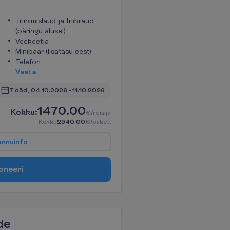
Triikimislaud ja triikraud
(päringu alusel)
Veekeetja
Minibaar (lisatasu eest)
Telefon
V
a
a
t
a
7 ööd, 
04.10.2026
 - 
11.10.2026
1470.00
K
o
k
k
u
:
€/reisija
K
o
k
k
u
2940.00
€/pakett
e
n
n
u
i
n
f
o
o
n
e
e
r
i
de