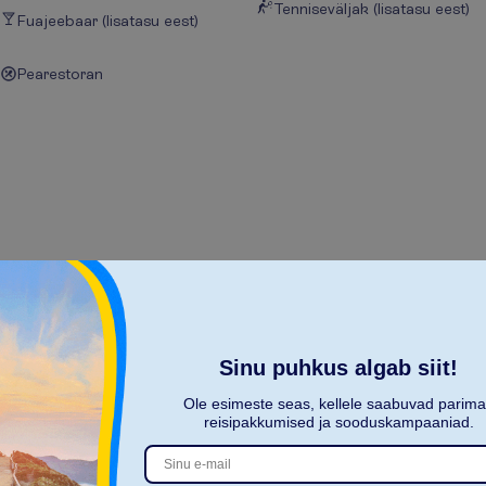
Tenniseväljak (lisatasu eest)
Fuajeebaar (lisatasu eest)
Pearestoran
N
ä
i
t
a
k
õ
i
k
i
Sinu puhkus algab siit!
Ole esimeste seas, kellele saabuvad parim
reisipakkumised ja sooduskampaaniad.