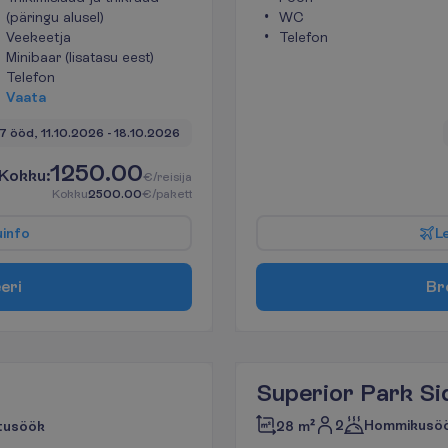
(päringu alusel)
WC
Veekeetja
Telefon
Minibaar (lisatasu eest)
Telefon
V
a
a
t
a
7 ööd, 
11.10.2026
 - 
18.10.2026
1250.00
K
o
k
k
u
:
€/reisija
K
o
k
k
u
2500.00
€/pakett
u
i
n
f
o
L
e
e
r
i
B
r
Superior Park Si
2
Hommikusö
tusöök
28 m²