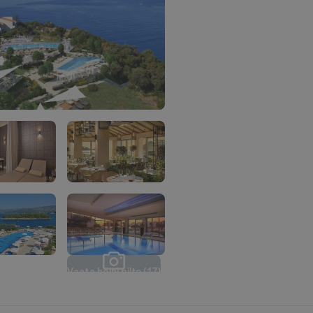
V
a
a
t
a
k
õ
i
k
i
p
i
l
t
e
(
1
7
)