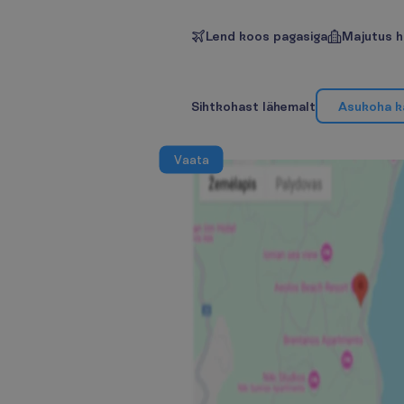
Lend koos pagasiga
Majutus h
S
i
h
t
k
o
h
a
s
t
l
ä
h
e
m
a
l
t
A
s
u
k
o
h
a
k
V
a
a
t
a