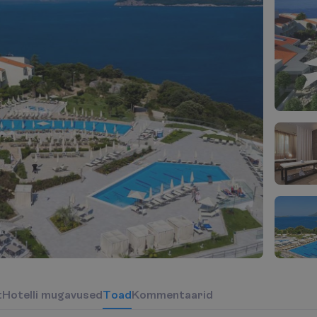
t
H
o
t
e
l
l
i
m
u
g
a
v
u
s
e
d
T
o
a
d
Kommentaarid