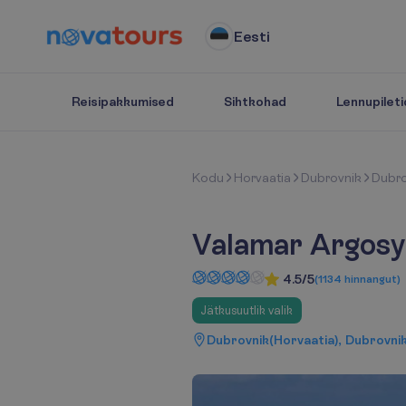
Eesti
Reisipakkumised
Sihtkohad
Lennupileti
K
o
d
u
Horvaatia
Dubrovnik
Dubro
Valamar Argosy
4.5/5
(
1134
hinnangut
)
Jätkusuutlik valik
Dubrovnik(Horvaatia), Dubrovnik