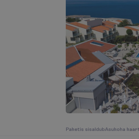
P
a
k
e
t
i
s
s
i
s
a
l
d
u
b
A
s
u
k
o
h
a
k
a
a
r