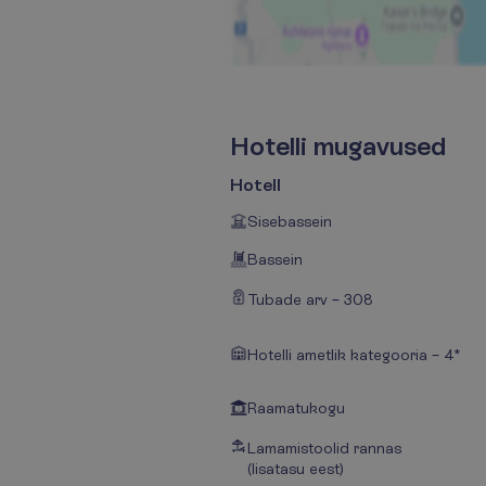
H
o
t
e
l
l
i
m
u
g
a
v
u
s
e
d
Hotell
Sisebassein
Bassein
Tubade arv – 308
Hotelli ametlik kategooria – 4*
Raamatukogu
Lamamistoolid rannas
(lisatasu eest)