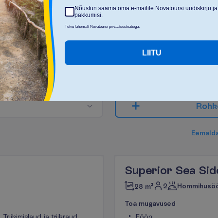
Nõustun saama oma e-mailile Novatoursi uudiskirju ja
pakkumisi.
Tutvu lähemalt Novatoursi privaatsusteabega.
M
i
t
m
e
k
e
s
i
r
e
i
s
i
d
?
LIITU
2
R
o
h
k
E
e
m
a
l
d
Superior Sea Sid
2
Hommikusö
28 m²
T
o
a
m
u
g
a
v
u
s
e
d
Triikimislaud ja triikraud
Föön