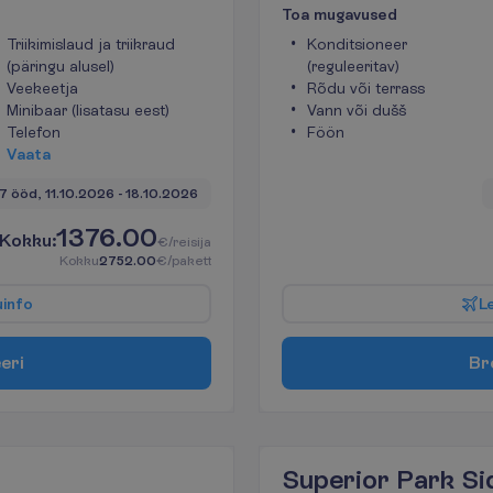
T
o
a
m
u
g
a
v
u
s
e
d
Triikimislaud ja triikraud
Konditsioneer
(päringu alusel)
(reguleeritav)
Veekeetja
Rõdu või terrass
Minibaar (lisatasu eest)
Vann või dušš
Telefon
Föön
V
a
a
t
a
7 ööd, 
11.10.2026
 - 
18.10.2026
1376.00
K
o
k
k
u
:
€/reisija
K
o
k
k
u
2752.00
€/pakett
u
i
n
f
o
L
e
e
r
i
B
r
Superior Park Si