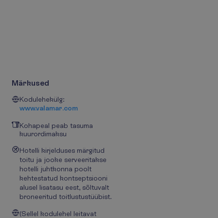
Märkused
Kodulehekülg:
www.valamar.com
Kohapeal peab tasuma
kuurordimaksu
Hotelli kirjelduses märgitud
toitu ja jooke serveeritakse
hotelli juhtkonna poolt
kehtestatud kontseptsiooni
alusel lisatasu eest, sõltuvalt
broneeritud toitlustustüübist.
(Sellel kodulehel leitavat