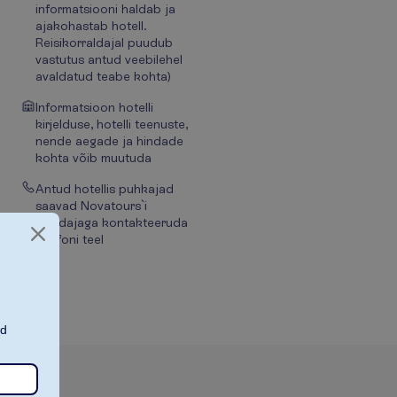
informatsiooni haldab ja
ajakohastab hotell.
Reisikorraldajal puudub
vastutus antud veebilehel
avaldatud teabe kohta)
Informatsioon hotelli
kirjelduse, hotelli teenuste,
nende aegade ja hindade
kohta võib muutuda
Antud hotellis puhkajad
saavad Novatours`i
esindajaga kontakteeruda
telefoni teel
ad