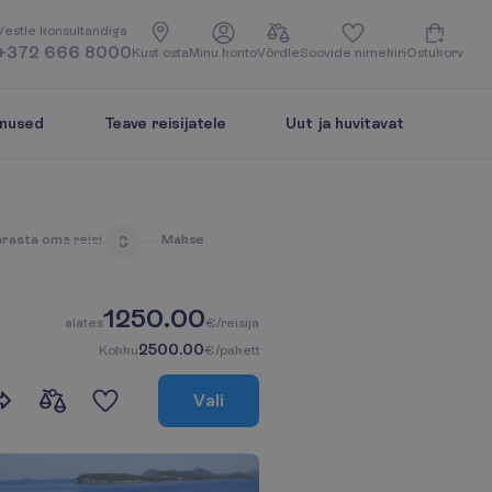
V
e
s
t
l
e
k
o
n
s
u
l
t
a
n
d
i
g
a
+372 666 8000
K
u
s
t
o
s
t
a
M
i
n
u
k
o
n
t
o
V
õ
r
d
l
e
S
o
o
v
i
d
e
n
i
m
e
k
i
r
i
O
s
t
u
k
o
r
v
enused
Teave reisijatele
Uut ja huvitavat
ä
r
a
s
t
a
o
m
a
r
e
i
s
i
M
a
k
s
e
3
1250.00
a
l
a
t
e
s
€/reisija
2500.00
K
o
k
k
u
€/pakett
V
a
l
i