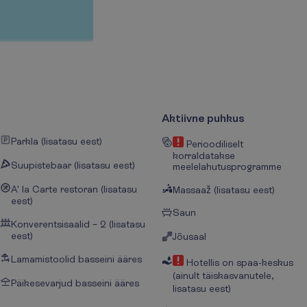
Aktiivne puhkus
Parkla (lisatasu eest)
Perioodiliselt
korraldatakse
Suupistebaar (lisatasu eest)
meelelahutusprogramme
A' la Carte restoran (lisatasu
Massaaž (lisatasu eest)
eest)
Saun
Konverentsisaalid – 2 (lisatasu
eest)
Jõusaal
Lamamistoolid basseini ääres
Hotellis on spaa-keskus
(ainult täiskasvanutele,
Päikesevarjud basseini ääres
lisatasu eest)