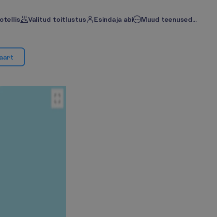
otellis
Valitud toitlustus
Esindaja abi
Muud teenused...
a
a
r
t