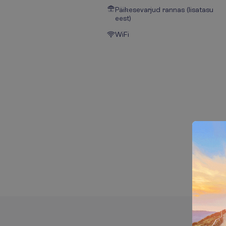
Päikesevarjud rannas (lisatasu
eest)
WiFi