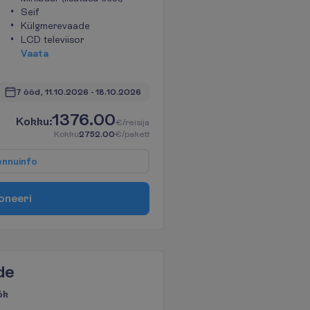
Seif
Külgmerevaade
LCD televiisor
V
a
a
t
a
7 ööd, 
11.10.2026
 - 
18.10.2026
1376.00
K
o
k
k
u
:
€/reisija
K
o
k
k
u
2752.00
€/pakett
e
n
n
u
i
n
f
o
o
n
e
e
r
i
de
ök