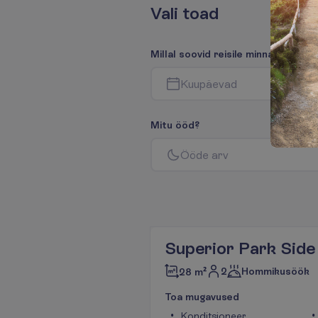
V
a
l
i
t
o
a
d
M
i
l
l
a
l
s
o
o
v
i
d
r
e
i
s
i
l
e
m
i
n
n
a
?
K
u
u
p
ä
e
v
a
d
M
i
t
u
ö
ö
d
?
Ö
ö
d
e
a
r
v
Superior Park Side
2
Hommikusöök
28 m²
T
o
a
m
u
g
a
v
u
s
e
d
Konditsioneer