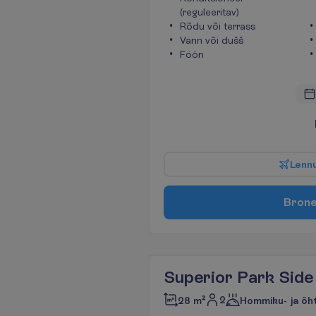
(reguleeritav)
Rõdu või terrass
Vann või dušš
Föön
L
e
n
n
B
r
o
n
Superior Park Side
2
28 m²
Hommiku- ja õh