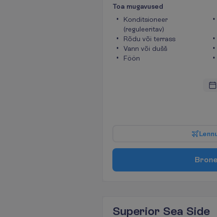
T
o
a
m
u
g
a
v
u
s
e
d
Konditsioneer
(reguleeritav)
Rõdu või terrass
Vann või dušš
Föön
L
e
n
n
B
r
o
n
Superior Sea Side