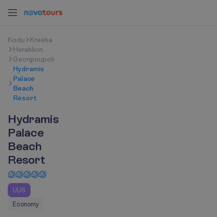
K
o
d
u
Kreeka
Heraklion
Georgioupoli
Hydramis
Palace
Beach
Resort
Hydramis
Palace
Beach
Resort
UUS
Economy