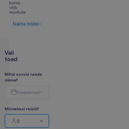
kohta
võib
muutuda
N
ä
i
t
a
k
õ
i
k
i
V
a
l
i
t
o
a
d
M
i
l
l
a
l
s
o
o
v
i
d
r
e
i
s
i
l
e
m
i
n
n
a
?
K
u
u
p
ä
e
v
a
d
M
i
t
m
e
k
e
s
i
r
e
i
s
i
d
?
2