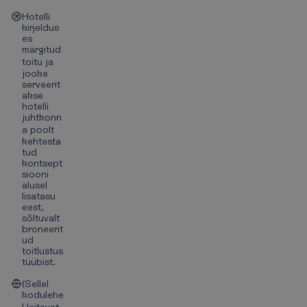
Hotelli
kirjeldus
es
märgitud
toitu ja
jooke
serveerit
akse
hotelli
juhtkonn
a poolt
kehtesta
tud
kontsept
siooni
alusel
lisatasu
eest,
sõltuvalt
broneerit
ud
toitlustus
tüübist.
(Sellel
kodulehe