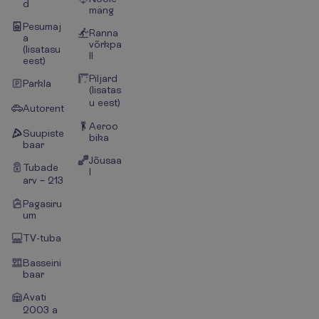
d
mäng
Pesumaj
Ranna
a
võrkpa
(lisatasu
ll
eest)
Piljard
Parkla
(lisatas
u eest)
Autorent
Aeroo
Suupiste
bika
baar
Jõusaa
Tubade
l
arv – 213
Pagasiru
um
TV-tuba
Basseini
baar
Avati
2003 a