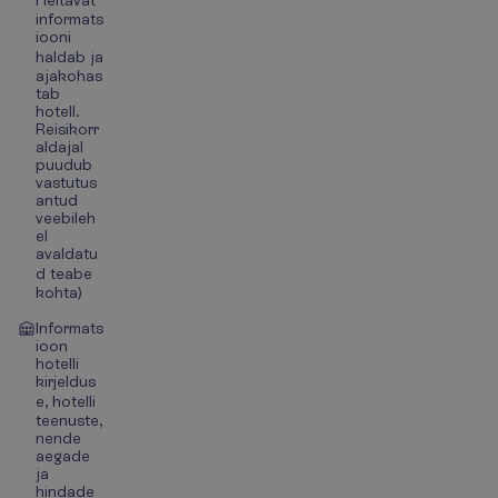
l leitavat
informats
iooni
haldab ja
ajakohas
tab
hotell.
Reisikorr
aldajal
puudub
vastutus
antud
veebileh
el
avaldatu
d teabe
kohta)
Informats
ioon
hotelli
kirjeldus
e, hotelli
teenuste,
nende
aegade
ja
hindade