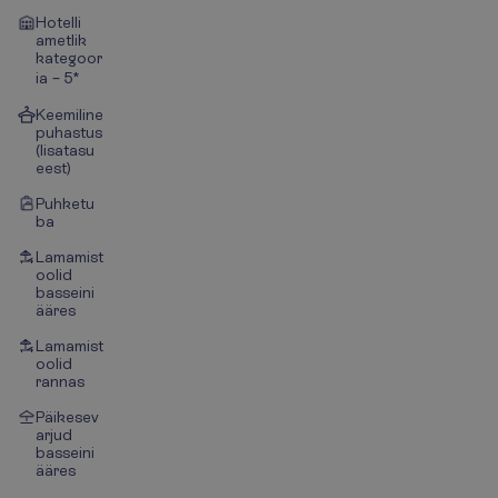
Hotelli
ametlik
kategoor
ia – 5*
Keemiline
puhastus
(lisatasu
eest)
Puhketu
ba
Lamamist
oolid
basseini
ääres
Lamamist
oolid
rannas
Päikesev
arjud
basseini
ääres