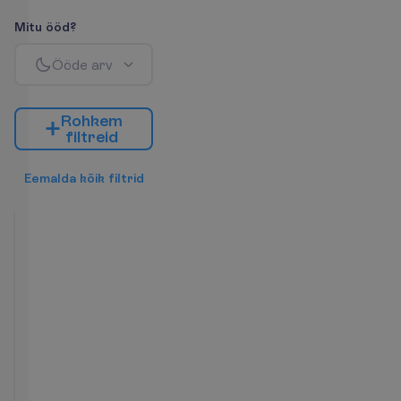
M
i
t
u
ö
ö
d
?
Ö
ö
d
e
a
r
v
R
o
h
k
e
m
f
i
l
t
r
e
i
d
E
e
m
a
l
d
a
k
õ
i
k
f
i
l
t
r
i
d
Promo
Rooms
2
BB
7 ööd, 
13.10.2026
 - 
20.10.2026
812.29
K
o
k
k
u
:
€/reisija
K
o
k
k
u
1624.58
€/pakett