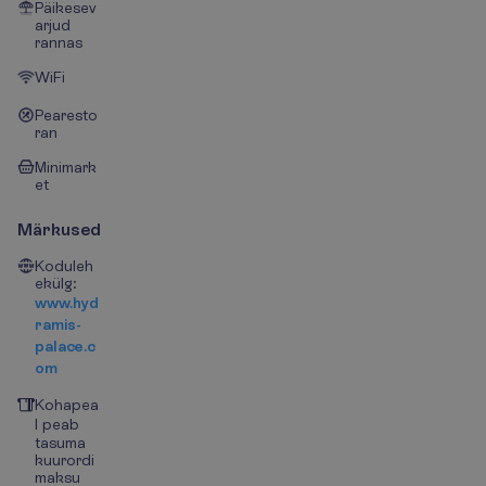
Päikesev
arjud
rannas
WiFi
Pearesto
ran
Minimark
et
Märkused
Koduleh
ekülg:
www.hyd
ramis-
palace.c
om
Kohapea
l peab
tasuma
kuurordi
maksu