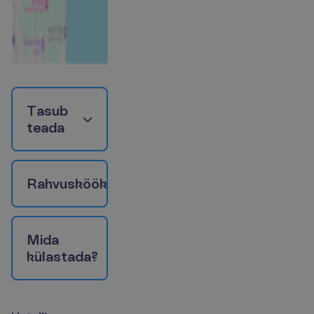
T
a
s
u
b
t
e
a
d
a
R
a
h
v
u
s
k
ö
ö
k
M
i
d
a
k
ü
l
a
s
t
a
d
a
?