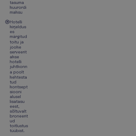
tasuma
kuurordi
maksu
Hotelli
kirjeldus
es
märgitud
toitu ja
jooke
serveerit
akse
hotelli
juhtkonn
a poolt
kehtesta
tud
kontsept
siooni
alusel
lisatasu
eest,
sõltuvalt
broneerit
ud
toitlustus
tüübist.