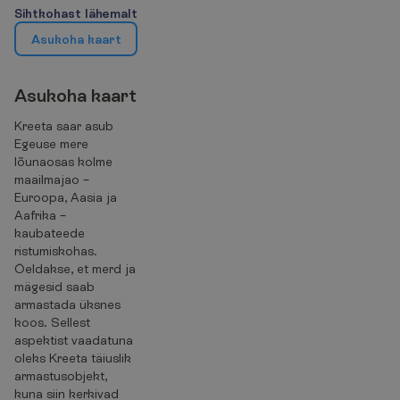
S
i
h
t
k
o
h
a
s
t
l
ä
h
e
m
a
l
t
A
s
u
k
o
h
a
k
a
a
r
t
A
s
u
k
o
h
a
k
a
a
r
t
Kreeta saar asub
Egeuse mere
lõunaosas kolme
maailmajao –
Euroopa, Aasia ja
Aafrika –
kaubateede
ristumiskohas.
Öeldakse, et merd ja
mägesid saab
armastada üksnes
koos. Sellest
aspektist vaadatuna
oleks Kreeta täiuslik
armastusobjekt,
kuna siin kerkivad