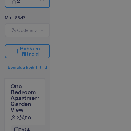
2
M
i
t
u
ö
ö
d
?
Ö
ö
d
e
a
r
v
R
o
h
k
e
m
f
i
l
t
r
e
i
d
E
e
m
a
l
d
a
k
õ
i
k
f
i
l
t
r
i
d
One
Bedroom
Apartment
Garden
View
2
RO
7 ööd, 