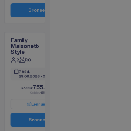
B
r
o
n
e
e
r
i
Family
Maisonette
Style
2
RO
7 ööd, 
29.09.2026
 - 
06.10.2026
755.96
K
o
k
k
u
:
€/reisija
K
o
k
k
u
1511.93
€/pakett
L
e
n
n
u
i
n
f
o
B
r
o
n
e
e
r
i