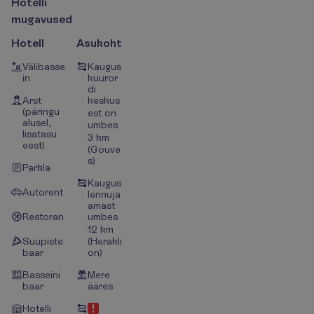
H
o
t
e
l
l
i
m
u
g
a
v
u
s
e
d
Hotell
Asukoht
Välibasse
Kaugus
in
kuuror
di
Arst
keskus
(päringu
est on
alusel,
umbes
lisatasu
3 km
eest)
(Gouve
s)
Parkla
Kaugus
Autorent
lennuja
amast
Restoran
umbes
12 km
Suupiste
(Herakli
baar
on)
Basseini
Mere
baar
ääres
Hotelli