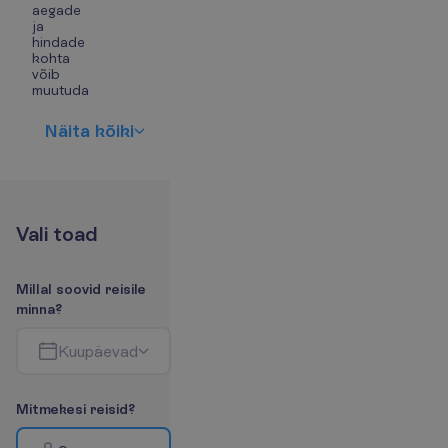
aegade
ja
hindade
kohta
võib
muutuda
N
ä
i
t
a
k
õ
i
k
i
V
a
l
i
t
o
a
d
M
i
l
l
a
l
s
o
o
v
i
d
r
e
i
s
i
l
e
m
i
n
n
a
?
K
u
u
p
ä
e
v
a
d
M
i
t
m
e
k
e
s
i
r
e
i
s
i
d
?