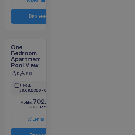
L
e
n
n
u
i
n
f
o
B
r
o
n
e
e
r
i
One
Bedroom
Apartment
Pool View
2
RO
7 ööd, 
29.09.2026
 - 
06.10.2026
702.70
K
o
k
k
u
:
€/reisija
K
o
k
k
u
1405.41
€/pakett
L
e
n
n
u
i
n
f
o