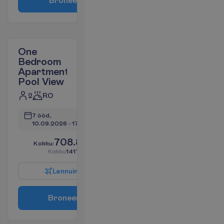
B
r
o
n
e
e
r
i
One
Bedroom
Apartment
Pool View
2
RO
7 ööd, 
10.09.2026
 - 
17.09.2026
708.85
K
o
k
k
u
:
€/reisija
K
o
k
k
u
1417.71
€/pakett
L
e
n
n
u
i
n
f
o
B
r
o
n
e
e
r
i