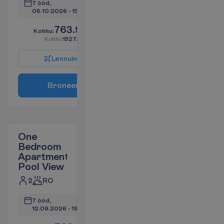
7 ööd, 
08.10.2026
 - 
15.10.2026
763.91
K
o
k
k
u
:
€/reisija
K
o
k
k
u
1527.82
€/pakett
L
e
n
n
u
i
n
f
o
B
r
o
n
e
e
r
i
One
Bedroom
Apartment
Pool View
2
RO
7 ööd, 
12.09.2026
 - 
19.09.2026