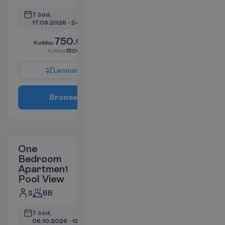
7 ööd, 
17.09.2026
 - 
24.09.2026
750.06
K
o
k
k
u
:
€/reisija
K
o
k
k
u
1500.12
€/pakett
L
e
n
n
u
i
n
f
o
B
r
o
n
e
e
r
i
One
Bedroom
Apartment
Pool View
2
BB
7 ööd, 
06.10.2026
 - 
13.10.2026