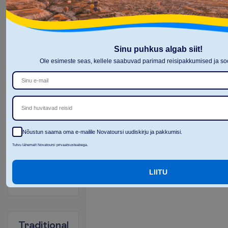
Family
Maisonette
Sinu puhkus algab siit!
Style
Ole esimeste seas, kellele saabuvad parimad reisipakkumised ja 
2
RO
7 ööd, 
13.10.2026
 - 
20.10.2026
Sind huvitavad reisid
744.03
K
o
k
k
u
:
€/reisija
K
o
k
k
u
1488.06
€/pakett
Nõustun saama oma e-mailile Novatoursi uudiskirju ja pakkumisi.
L
e
n
n
u
i
n
f
o
Tutvu lähemalt Novatoursi privaatsusteabega.
B
r
o
n
e
e
r
i
LIITU
Traditional