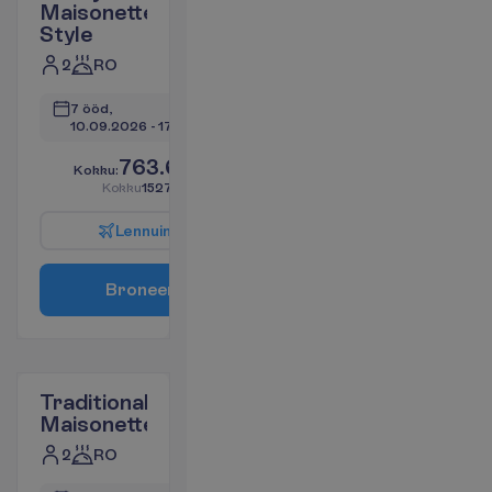
Maisonette
Style
2
RO
7 ööd, 
10.09.2026
 - 
17.09.2026
763.68
K
o
k
k
u
:
€/reisija
K
o
k
k
u
1527.37
€/pakett
L
e
n
n
u
i
n
f
o
B
r
o
n
e
e
r
i
Traditional
Maisonette
2
RO