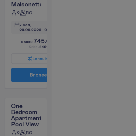
Maisonette
2
RO
7 ööd, 
29.09.2026
 - 
06.10.2026
745.60
K
o
k
k
u
:
€/reisija
K
o
k
k
u
1491.20
€/pakett
L
e
n
n
u
i
n
f
o
B
r
o
n
e
e
r
i
One
Bedroom
Apartment
Pool View
2
RO