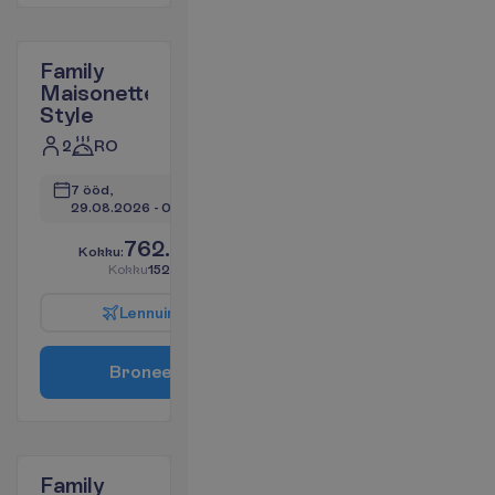
Family
Maisonette
Style
2
RO
7 ööd, 
29.08.2026
 - 
05.09.2026
762.64
K
o
k
k
u
:
€/reisija
K
o
k
k
u
1525.29
€/pakett
L
e
n
n
u
i
n
f
o
B
r
o
n
e
e
r
i
Family