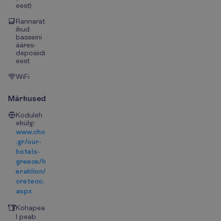
eest)
Rannarät
ikud
basseini
ääres-
deposiidi
eest
WiFi
Märkused
Koduleh
ekülg:
www.chc
.gr/our-
hotels-
greece/h
eraklion/
creteco.
aspx
Kohapea
l peab