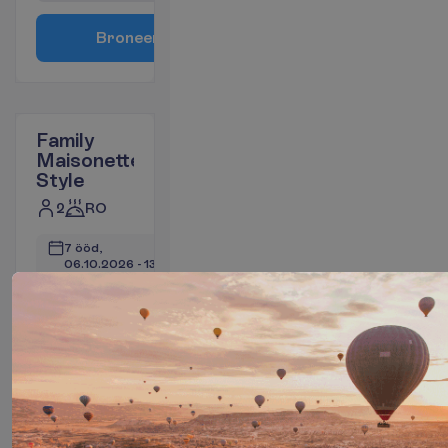
B
r
o
n
e
e
r
i
Family
Maisonette
Style
2
RO
7 ööd, 
06.10.2026
 - 
13.10.2026
744.03
K
o
k
k
u
:
€/reisija
K
o
k
k
u
1488.06
€/pakett
L
e
n
n
u
i
n
f
o
B
r
o
n
e
e
r
i