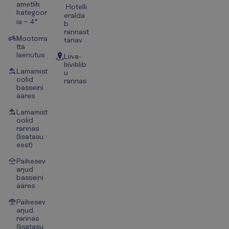
ametlik
Hotelli
kategoor
eralda
ia – 4*
b
rannast
Mootorra
tänav
tta
laenutus
Liiva-
kiviklib
Lamamist
u
oolid
rannas
basseini
ääres
Lamamist
oolid
rannas
(lisatasu
eest)
Päikesev
arjud
basseini
ääres
Päikesev
arjud
rannas
(lisatasu