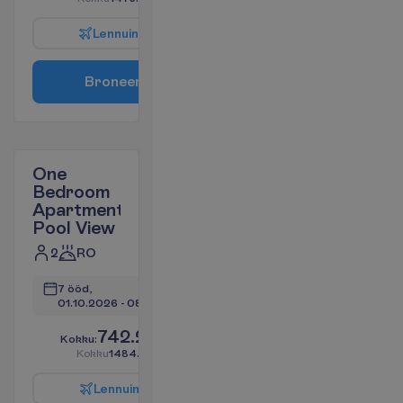
L
e
n
n
u
i
n
f
o
B
r
o
n
e
e
r
i
One
Bedroom
Apartment
Pool View
2
RO
7 ööd, 
01.10.2026
 - 
08.10.2026
742.22
K
o
k
k
u
:
€/reisija
K
o
k
k
u
1484.44
€/pakett
L
e
n
n
u
i
n
f
o