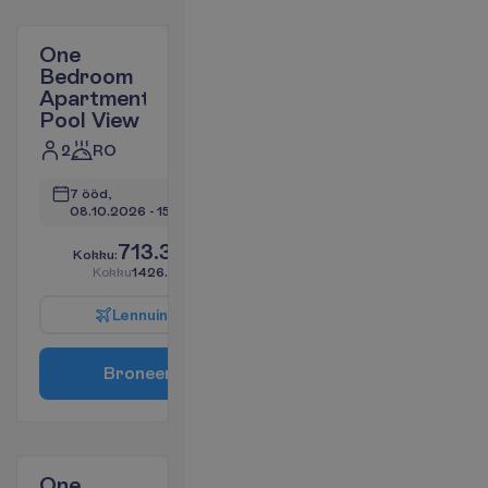
One
Bedroom
Apartment
Pool View
2
RO
7 ööd, 
08.10.2026
 - 
15.10.2026
713.30
K
o
k
k
u
:
€/reisija
K
o
k
k
u
1426.60
€/pakett
L
e
n
n
u
i
n
f
o
B
r
o
n
e
e
r
i
One