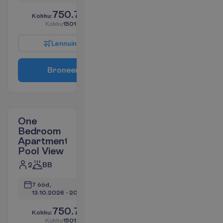
750.78
K
o
k
k
u
:
€/reisija
K
o
k
k
u
1501.56
€/pakett
L
e
n
n
u
i
n
f
o
B
r
o
n
e
e
r
i
One
Bedroom
Apartment
Pool View
2
BB
7 ööd, 
13.10.2026
 - 
20.10.2026
750.78
K
o
k
k
u
:
€/reisija
K
o
k
k
u
1501.56
€/pakett