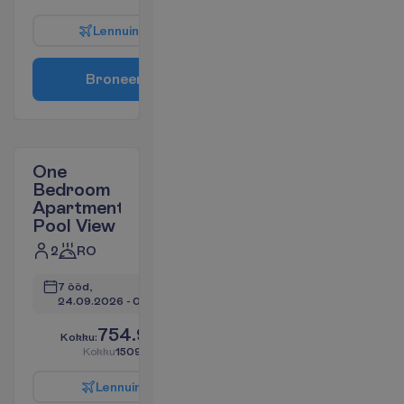
L
e
n
n
u
i
n
f
o
B
r
o
n
e
e
r
i
One
Bedroom
Apartment
Pool View
2
RO
7 ööd, 
24.09.2026
 - 
01.10.2026
754.99
K
o
k
k
u
:
€/reisija
K
o
k
k
u
1509.99
€/pakett
L
e
n
n
u
i
n
f
o