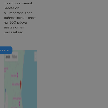
mäed otse merest.
Kreeta on
suurepärane koht
puhkamiseks – enam
kui 300 päeva
aastas on siin
päikeselised.
V
a
a
t
a