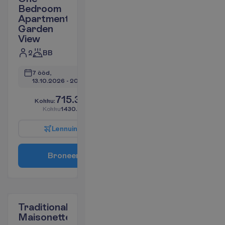
Bedroom
Apartment
Garden
View
2
BB
7 ööd, 
13.10.2026
 - 
20.10.2026
715.35
K
o
k
k
u
:
€/reisija
K
o
k
k
u
1430.70
€/pakett
L
e
n
n
u
i
n
f
o
B
r
o
n
e
e
r
i
Traditional
Maisonette