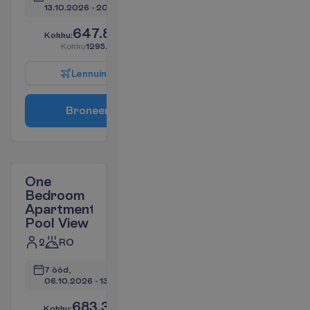
13.10.2026
 - 
20.10.2026
647.87
K
o
k
k
u
:
€/reisija
K
o
k
k
u
1295.74
€/pakett
L
e
n
n
u
i
n
f
o
B
r
o
n
e
e
r
i
One
Bedroom
Apartment
Pool View
2
RO
7 ööd, 
06.10.2026
 - 
13.10.2026
683.30
K
o
k
k
u
:
€/reisija