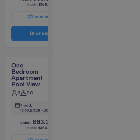
K
o
k
k
u
1366.60
€/pakett
L
e
n
n
u
i
n
f
o
B
r
o
n
e
e
r
i
One
Bedroom
Apartment
Pool View
2
RO
7 ööd, 
13.10.2026
 - 
20.10.2026
683.30
K
o
k
k
u
:
€/reisija
K
o
k
k
u
1366.60
€/pakett