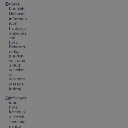
(Sellel
kodulehe
l leitavat
informats
iooni
haldab ja
ajakohas
tab
hotell.
Reisikorr
aldajal
puudub
vastutus
antud
veebileh
el
avaldatu
d teabe
kohta)
Informats
ioon
hotelli
kirjeldus
e, hotelli
teenuste,
nende