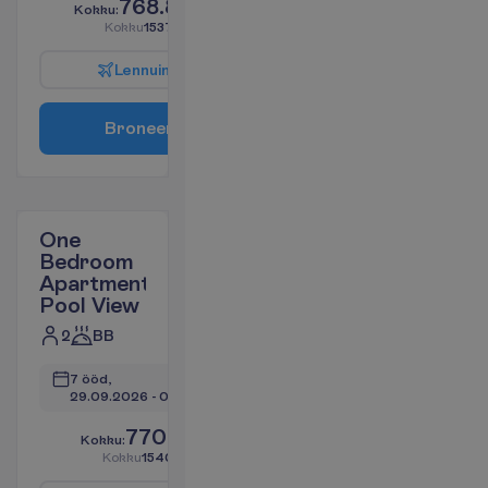
768.85
K
o
k
k
u
:
€/reisija
K
o
k
k
u
1537.71
€/pakett
L
e
n
n
u
i
n
f
o
B
r
o
n
e
e
r
i
One
Bedroom
Apartment
Pool View
2
BB
7 ööd, 
29.09.2026
 - 
06.10.2026
770.18
K
o
k
k
u
:
€/reisija
K
o
k
k
u
1540.37
€/pakett