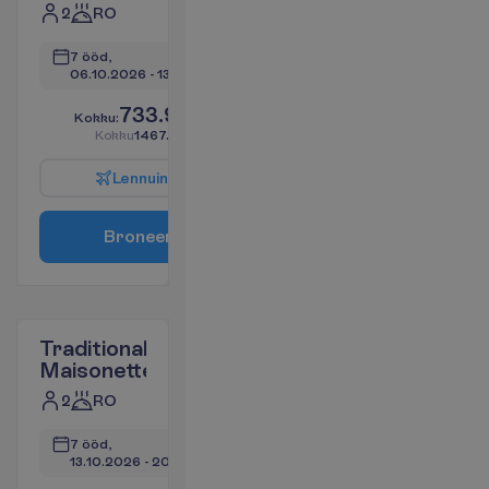
2
RO
7 ööd, 
06.10.2026
 - 
13.10.2026
733.91
K
o
k
k
u
:
€/reisija
K
o
k
k
u
1467.82
€/pakett
L
e
n
n
u
i
n
f
o
B
r
o
n
e
e
r
i
Traditional
Maisonette
2
RO
7 ööd, 
13.10.2026
 - 
20.10.2026