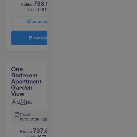
733.91
K
o
k
k
u
:
€/reisija
K
o
k
k
u
1467.82
€/pakett
L
e
n
n
u
i
n
f
o
B
r
o
n
e
e
r
i
One
Bedroom
Apartment
Garden
View
2
RO
7 ööd, 
15.10.2026
 - 
22.10.2026
737.87
K
o
k
k
u
:
€/reisija
K
o
k
k
u
1475.74
€/pakett