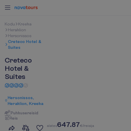
K
o
d
u
Kreeka
Heraklion
Hersonissos
Creteco Hotel &
Suites
Creteco
Hotel &
Suites
Hersonissos,
Heraklion, Kreeka
Puhkusereisid
R
e
i
s
647.87
a
l
a
t
e
s
€/reisija