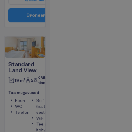
B
r
o
n
e
e
r
i
Standard
Land View
Kõik
2
19 m²
hinnas
T
o
a
m
u
g
a
v
u
s
e
d
Föön
Seif
WC
(lisatasu
Telefon
eest)
WiFi
Tee ja
kohvi