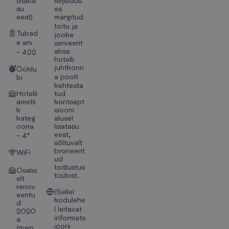
(lisata
kirjeldus
su
es
eest)
märgitud
toitu ja
Tubad
jooke
e arv
serveerit
akse
– 422
hotelli
juhtkonn
Ööklu
a poolt
bi
kehtesta
Hotelli
tud
ametli
kontsept
k
siooni
kateg
alusel
ooria
lisatasu
eest,
– 4*
sõltuvalt
broneerit
WiFi
ud
toitlustus
Osalis
tüübist.
elt
renov
(Sellel
eeritu
kodulehe
d
l leitavat
2020
informats
a
iooni
(main