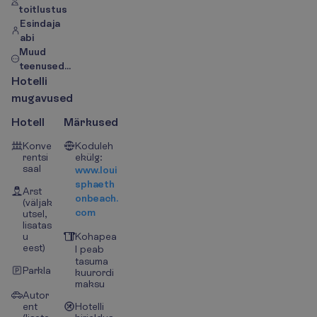
toitlustus
Esindaja
abi
Muud
teenused...
H
o
t
e
l
l
i
m
u
g
a
v
u
s
e
d
Hotell
Märkused
Konve
Koduleh
rentsi
ekülg:
saal
www.loui
sphaeth
Arst
onbeach.
(väljak
com
utsel,
lisatas
u
Kohapea
eest)
l peab
tasuma
Parkla
kuurordi
maksu
Autor
ent
Hotelli