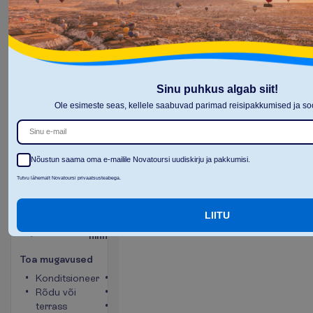
L
e
n
n
u
i
n
f
o
B
r
o
n
e
e
r
i
Sinu puhkus algab siit!
Ole esimeste seas, kellele saabuvad parimad reisipakkumised ja 
Nõustun saama oma e-mailile Novatoursi uudiskirju ja pakkumisi.
Four
Tutvu lähemalt Novatoursi privaatsusteabega.
Bedded
Land View
LIITU
Kõik
2
19 m²
hinnas
T
o
a
m
u
g
a
v
u
s
e
d
Konditsioneer
Minikülmik
Rõdu või
Telefon
terrass
Toa