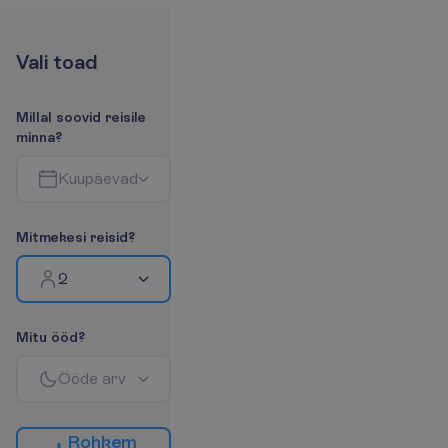
V
a
l
i
t
o
a
d
M
i
l
l
a
l
s
o
o
v
i
d
r
e
i
s
i
l
e
m
i
n
n
a
?
K
u
u
p
ä
e
v
a
d
M
i
t
m
e
k
e
s
i
r
e
i
s
i
d
?
2
M
i
t
u
ö
ö
d
?
Ö
ö
d
e
a
r
v
R
o
h
k
e
m