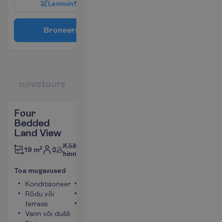
L
e
n
n
u
i
n
f
o
B
r
o
n
e
e
r
i
Four
Bedded
Land View
Kõik
2
19 m²
hinnas
T
o
a
m
u
g
a
v
u
s
e
d
Konditsioneer
Minikülmik
Rõdu või
Telefon
terrass
Toa
Vann või dušš
suurus