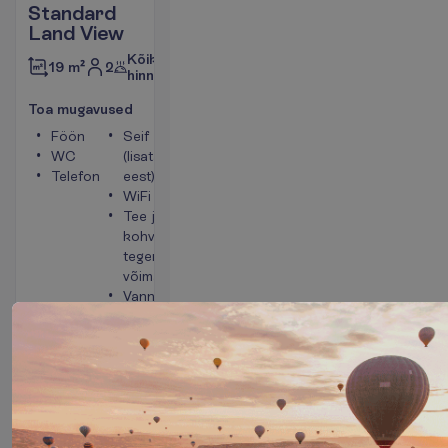
Standard
Land View
Kõik
2
19 m²
hinnas
T
o
a
m
u
g
a
v
u
s
e
d
Föön
Seif
WC
(lisatasu
Telefon
eest)
WiFi
Tee ja
kohvi
tegemise
võimalus
Vann või
dušš
V
a
a
t
a
7 ööd, 
06.10.2026
 - 
13.10.2026
1829.00
K
o
k
k
u
:
€/reisija
K
o
k
k
u
3658.00
€/pakett