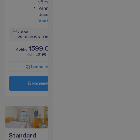
võimalus
Vann või
dušš
V
a
a
t
a
7 ööd, 
29.09.2026
 - 
06.10.2026
1599.00
K
o
k
k
u
:
€/reisija
K
o
k
k
u
3198.00
€/pakett
L
e
n
n
u
i
n
f
o
B
r
o
n
e
e
r
i
Standard