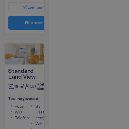
L
e
n
n
u
i
n
f
o
B
r
o
n
e
e
r
i
Standard
Land View
Kõik
2
19 m²
hinnas
T
o
a
m
u
g
a
v
u
s
e
d
Föön
Seif
WC
(lisatasu
Telefon
eest)
WiFi