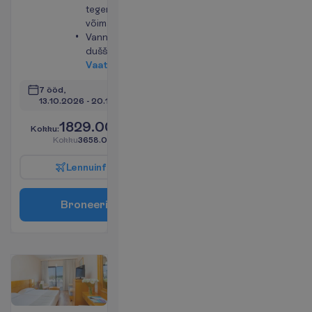
tegemise
võimalus
Vann või
dušš
V
a
a
t
a
7 ööd, 
13.10.2026
 - 
20.10.2026
1829.00
K
o
k
k
u
:
€/reisija
K
o
k
k
u
3658.00
€/pakett
L
e
n
n
u
i
n
f
o
B
r
o
n
e
e
r
i