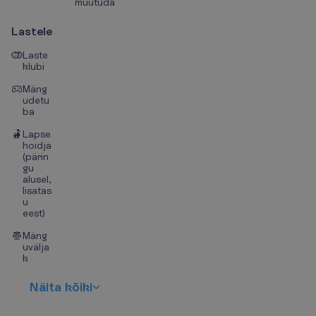
muutuda
Lastele
Laste
klubi
Mäng
udetu
ba
Lapse
hoidja
(pärin
gu
alusel,
lisatas
u
eest)
Mäng
uvälja
k
N
ä
i
t
a
k
õ
i
k
i