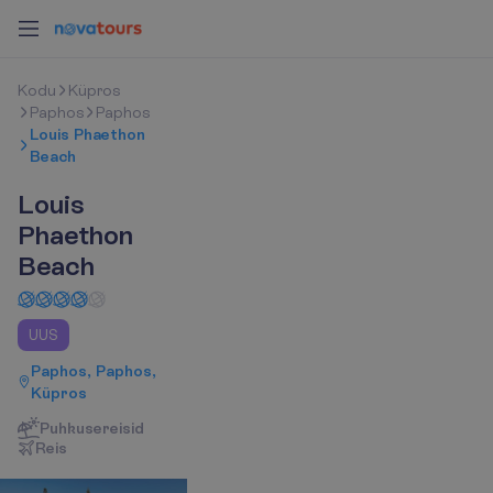
K
o
d
u
Küpros
Paphos
Paphos
Louis Phaethon
Beach
Louis
Phaethon
Beach
UUS
Paphos, Paphos,
Küpros
Puhkusereisid
R
e
i
s