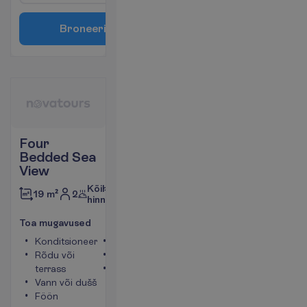
B
r
o
n
e
e
r
i
Four
Bedded Sea
View
Kõik
2
19 m²
hinnas
T
o
a
m
u
g
a
v
u
s
e
d
Konditsioneer
Minikülmik
Rõdu või
Telefon
terrass
Toa
Vann või dušš
suurus
Föön
umbes 19