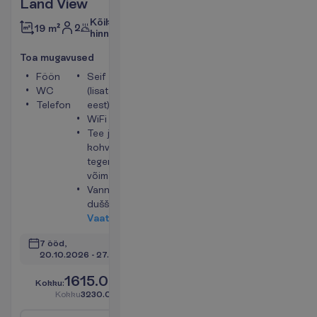
Land View
Kõik
2
19 m²
hinnas
T
o
a
m
u
g
a
v
u
s
e
d
Föön
Seif
WC
(lisatasu
Telefon
eest)
WiFi
Tee ja
kohvi
tegemise
võimalus
Vann või
dušš
V
a
a
t
a
7 ööd, 
20.10.2026
 - 
27.10.2026
1615.00
K
o
k
k
u
:
€/reisija
K
o
k
k
u
3230.00
€/pakett