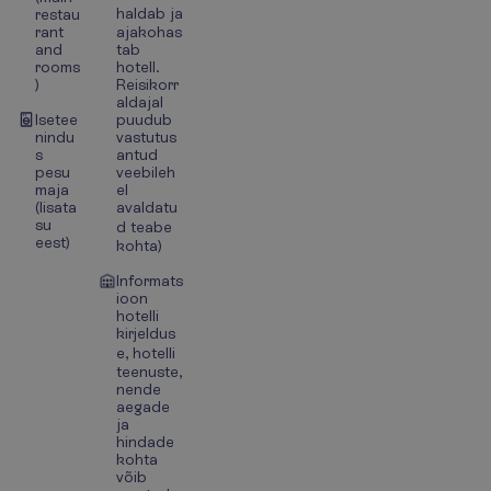
haldab ja
restau
rant
ajakohas
and
tab
rooms
hotell.
)
Reisikorr
aldajal
Isetee
puudub
nindu
vastutus
s
antud
pesu
veebileh
maja
el
(lisata
avaldatu
su
d teabe
eest)
kohta)
Informats
ioon
hotelli
kirjeldus
e, hotelli
teenuste,
nende
aegade
ja
hindade
kohta
võib