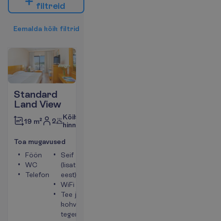
f
i
l
t
r
e
i
d
E
e
m
a
l
d
a
k
õ
i
k
f
i
l
t
r
i
d
Standard
Land View
Kõik
2
19 m²
hinnas
T
o
a
m
u
g
a
v
u
s
e
d
Föön
Seif
WC
(lisatasu
Telefon
eest)
WiFi
Tee ja
kohvi
tegemise