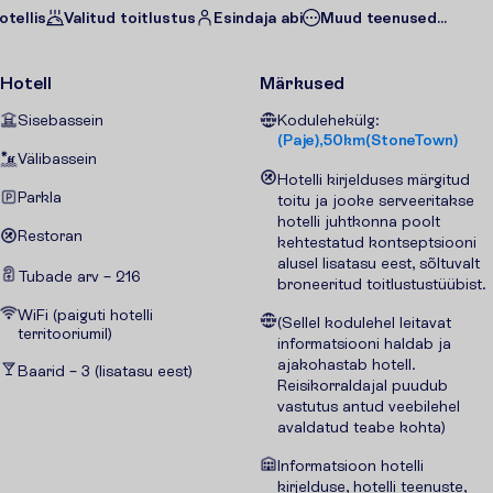
otellis
Valitud toitlustus
Esindaja abi
Muud teenused...
Hotell
Märkused
Sisebassein
Kodulehekülg:
(Paje),50km(StoneTown)
Välibassein
Hotelli kirjelduses märgitud
Parkla
toitu ja jooke serveeritakse
hotelli juhtkonna poolt
Restoran
kehtestatud kontseptsiooni
alusel lisatasu eest, sõltuvalt
Tubade arv – 216
broneeritud toitlustustüübist.
WiFi (paiguti hotelli
(Sellel kodulehel leitavat
territooriumil)
informatsiooni haldab ja
ajakohastab hotell.
Baarid – 3 (lisatasu eest)
Reisikorraldajal puudub
vastutus antud veebilehel
avaldatud teabe kohta)
Informatsioon hotelli
kirjelduse, hotelli teenuste,