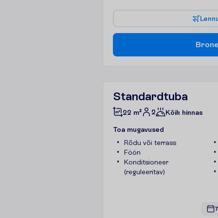
L
e
n
n
B
r
o
n
Standardtuba
2
22 m²
Kõik hinnas
T
o
a
m
u
g
a
v
u
s
e
d
Rõdu või terrass
Föön
Konditsioneer
(reguleeritav)
7