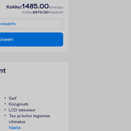
1485.00
K
o
k
k
u
:
€/reisija
K
o
k
k
u
2970.00
€/pakett
e
n
n
u
i
n
f
o
o
n
e
e
r
i
nt
Seif
Kööginurk
LCD televiisor
Tee ja kohvi tegemise
võimalus
V
a
a
t
a