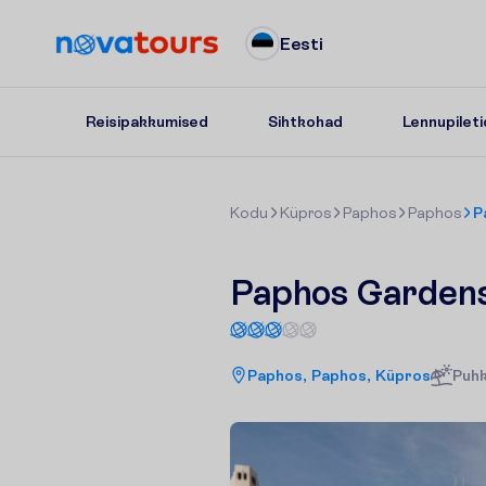
Eesti
Reisipakkumised
Sihtkohad
Lennupileti
K
o
d
u
Küpros
Paphos
Paphos
P
Paphos Gardens
Paphos, Paphos, Küpros
Puhk