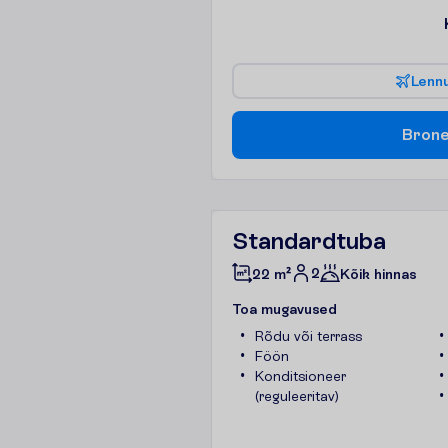
L
e
n
n
B
r
o
n
Standardtuba
2
22 m²
Kõik hinnas
T
o
a
m
u
g
a
v
u
s
e
d
Rõdu või terrass
Föön
Konditsioneer
(reguleeritav)