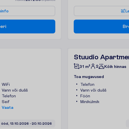
u
i
n
f
o
L
e
e
r
i
B
r
Stuudio Apartme
2
31 m²
Kõik hinnas
T
o
a
m
u
g
a
v
u
s
e
d
WiFi
Telefon
Vann või dušš
Vann või dušš
Telefon
Föön
Seif
Minikülmik
V
a
a
t
a
 ööd, 
13.10.2026
 - 
20.10.2026