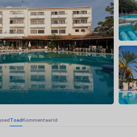
u
s
e
d
T
o
a
d
Kommentaarid