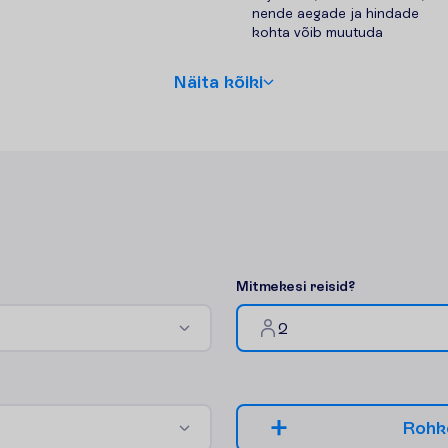
nende aegade ja hindade
kohta võib muutuda
N
ä
i
t
a
k
õ
i
k
i
M
i
t
m
e
k
e
s
i
r
e
i
s
i
d
?
2
R
o
h
k