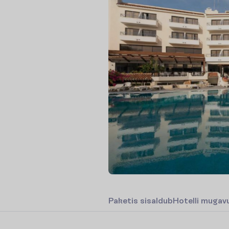
P
a
k
e
t
i
s
s
i
s
a
l
d
u
b
H
o
t
e
l
l
i
m
u
g
a
v