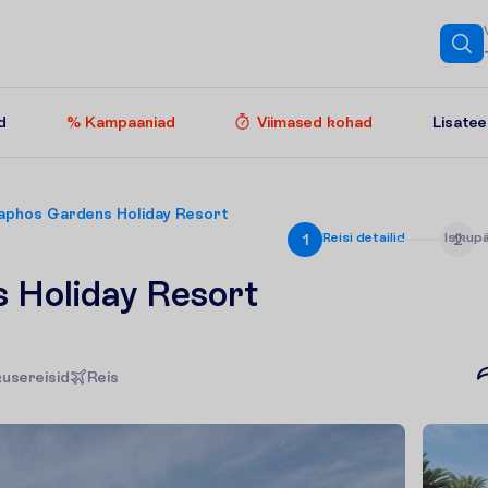
Lisate
d
% Kampaaniad
Viimased kohad
aphos Gardens Holiday Resort
R
e
i
s
i
d
e
t
a
i
l
i
d
I
s
i
k
u
p
1
2
 Holiday Resort
usereisid
R
e
i
s