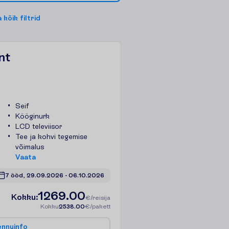
a
k
õ
i
k
f
i
l
t
r
i
d
nt
Seif
Kööginurk
LCD televiisor
Tee ja kohvi tegemise
võimalus
V
a
a
t
a
7 ööd, 
29.09.2026
 - 
06.10.2026
1269.00
K
o
k
k
u
:
€/reisija
K
o
k
k
u
2538.00
€/pakett
e
n
n
u
i
n
f
o