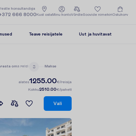
V
e
s
t
l
e
k
o
n
s
u
l
t
a
n
d
i
g
a
+372 666 8000
K
u
s
t
o
s
t
a
M
i
n
u
k
o
n
t
o
V
õ
r
d
l
e
S
o
o
v
i
d
e
n
i
m
e
k
i
r
i
O
s
t
u
k
o
r
v
enused
Teave reisijatele
Uut ja huvitavat
ä
r
a
s
t
a
o
m
a
r
e
i
s
i
M
a
k
s
e
3
1255.00
a
l
a
t
e
s
€/reisija
2510.00
K
o
k
k
u
€/pakett
V
a
l
i