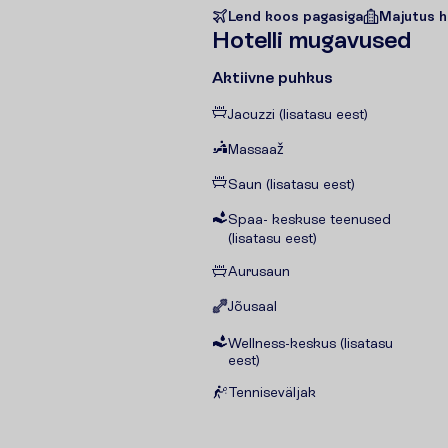
Lend koos pagasiga
Majutus h
H
o
t
e
l
l
i
m
u
g
a
v
u
s
e
d
Aktiivne puhkus
Jacuzzi (lisatasu eest)
Massaaž
Saun (lisatasu eest)
Spaa- keskuse teenused
(lisatasu eest)
Aurusaun
Jõusaal
Wellness-keskus (lisatasu
eest)
Tenniseväljak