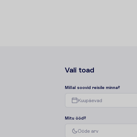
V
a
l
i
t
o
a
d
M
i
l
l
a
l
s
o
o
v
i
d
r
e
i
s
i
l
e
m
i
n
n
a
?
K
u
u
p
ä
e
v
a
d
M
i
t
u
ö
ö
d
?
Ö
ö
d
e
a
r
v