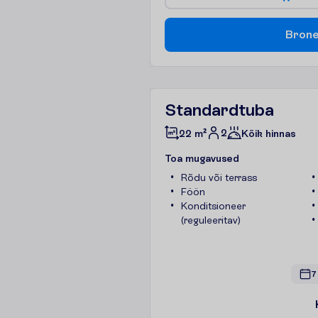
B
r
o
n
Standardtuba
2
22 m²
Kõik hinnas
T
o
a
m
u
g
a
v
u
s
e
d
Rõdu või terrass
Föön
Konditsioneer
(reguleeritav)
7