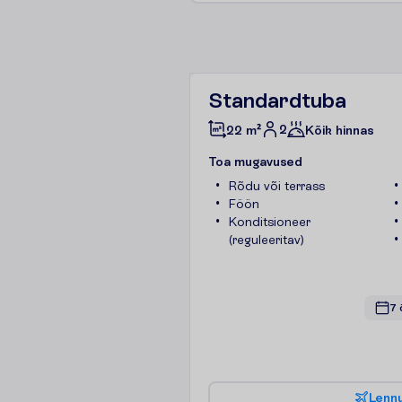
Standardtuba
2
22 m²
Kõik hinnas
T
o
a
m
u
g
a
v
u
s
e
d
Rõdu või terrass
Föön
Konditsioneer
(reguleeritav)
7 
L
e
n
n