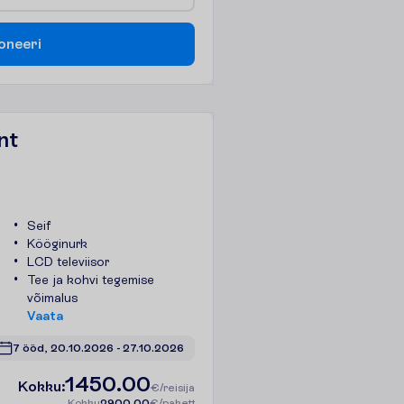
o
n
e
e
r
i
nt
Seif
Kööginurk
LCD televiisor
Tee ja kohvi tegemise
võimalus
V
a
a
t
a
7 ööd, 
20.10.2026
 - 
27.10.2026
1450.00
K
o
k
k
u
:
€/reisija
K
o
k
k
u
2900.00
€/pakett