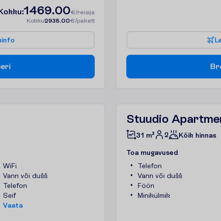
1469.00
K
o
k
k
u
:
€/reisija
K
o
k
k
u
2938.00
€/pakett
u
i
n
f
o
L
e
e
r
i
B
r
Stuudio Apartme
2
31 m²
Kõik hinnas
T
o
a
m
u
g
a
v
u
s
e
d
WiFi
Telefon
Vann või dušš
Vann või dušš
Telefon
Föön
Seif
Minikülmik
V
a
a
t
a