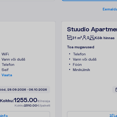
E
e
m
a
l
d
Stuudio Apartme
2
31 m²
Kõik hinnas
T
o
a
m
u
g
a
v
u
s
e
d
WiFi
Telefon
Vann või dušš
Vann või dušš
Telefon
Föön
Seif
Minikülmik
V
a
a
t
a
ööd, 
29.09.2026
 - 
06.10.2026
1255.00
K
o
k
k
u
:
€/reisija
K
o
k
k
u
2510.00
€/pakett
u
i
n
f
o
L