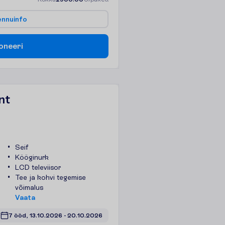
e
n
n
u
i
n
f
o
o
n
e
e
r
i
nt
Seif
Kööginurk
LCD televiisor
Tee ja kohvi tegemise
võimalus
V
a
a
t
a
7 ööd, 
13.10.2026
 - 
20.10.2026