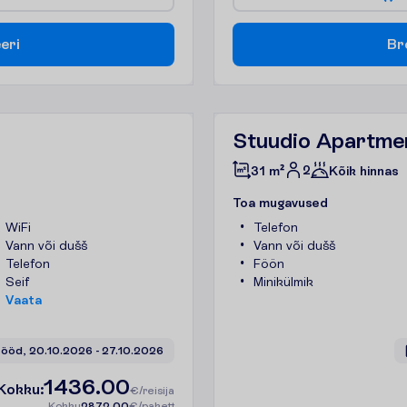
e
e
r
i
B
r
Stuudio Apartme
2
31 m²
Kõik hinnas
T
o
a
m
u
g
a
v
u
s
e
d
WiFi
Telefon
Vann või dušš
Vann või dušš
Telefon
Föön
Seif
Minikülmik
V
a
a
t
a
 ööd, 
20.10.2026
 - 
27.10.2026
1436.00
K
o
k
k
u
:
€/reisija
K
o
k
k
u
2872.00
€/pakett