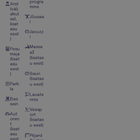
progra
Arst
mme
(välj
akut
Jõusaa
sel,
l
lisat
asu
Jacuzz
eest
i
)
Massa
Pesu
až
maja
(lisatas
(lisat
u eest)
asu
eest
Saun
)
(lisatas
Park
u eest)
la
Lauate
Bas
nnis
sein
Veesp
Aut
ort
oren
(lisatas
t
u eest)
(lisat
asu
Piljard
eest