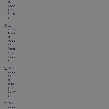
d
bass
eini
ääre
s
Lam
amis
tooli
d
rann
as
(lisat
asu
eest
)
Päik
esev
arju
d
bass
eini
ääre
s
Päik
esev