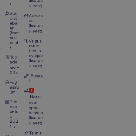
(lisatas
)
u eest)
Suu
Aurusa
pist
un
eba
(lisatas
ar
u eest)
(lisat
asu
Valgus
eest
tatud
)
tennis
eväljak
Tub
(lisatas
ade
u eest)
arv –
224
Jõusaa
l
Pag
asiru
um
Hotelli
Ren
s on
ove
spaa-
eritu
keskus
d
(lisatas
202
u eest)
1 a
Tennis