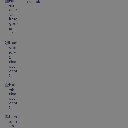
Hot
eväljak
elli
ame
tlik
kate
goor
ia –
4*
Rest
oran
id –
2
(lisat
asu
eest
)
Koh
vik
(lisat
asu
eest
)
Lam
amis
tooli