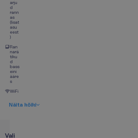
arju
d
rann
as
(lisat
asu
eest
)
Ran
narä
tiku
d
bass
eini
ääre
s
WiFi
N
ä
i
t
a
k
õ
i
k
i
V
a
l
i