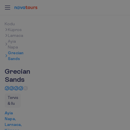
K
o
d
u
Küpros
Larnaca
Ayia
Napa
Grecian
Sands
Grecian
Sands
Tervis
& Ilu
Ayia
Napa,
Larnaca,