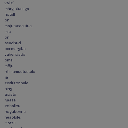
valik"
märgistusega
hotell
on
majutusasutus,
mis
on
seadnud
eesmärgiks
vähendada
oma
mõju
kliimamuutustele
ja
keskkonnale
ning
aidata
kaasa
kohaliku
kogukonna
heaolule.
Hotelli