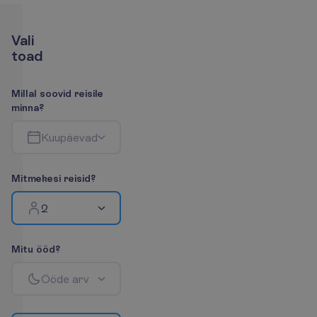
V
a
l
i
t
o
a
d
M
i
l
l
a
l
s
o
o
v
i
d
r
e
i
s
i
l
e
m
i
n
n
a
?
K
u
u
p
ä
e
v
a
d
M
i
t
m
e
k
e
s
i
r
e
i
s
i
d
?
2
M
i
t
u
ö
ö
d
?
Ö
ö
d
e
a
r
v