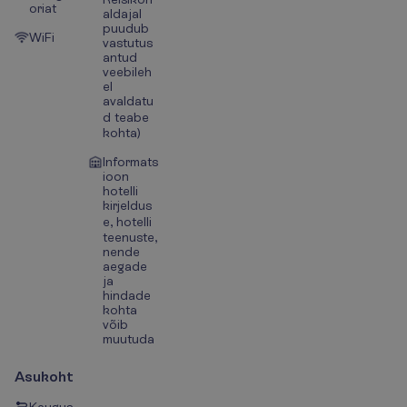
oriat
aldajal
puudub
WiFi
vastutus
antud
veebileh
el
avaldatu
d teabe
kohta)
Informats
ioon
hotelli
kirjeldus
e, hotelli
teenuste,
nende
aegade
ja
hindade
kohta
võib
muutuda
Asukoht