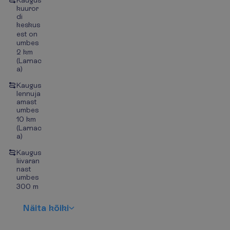
Kaugus
kuuror
di
keskus
est on
umbes
2 km
(Larnac
a)
Kaugus
lennuja
amast
umbes
10 km
(Larnac
a)
Kaugus
liivaran
nast
umbes
300 m
N
ä
i
t
a
k
õ
i
k
i