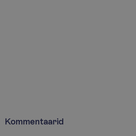
Meie
konsultandid
aitavad
Sind
meeleldi!
Saada päring
+372 666 8000
Kommentaarid