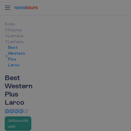
K
o
d
u
Küpros
Larnaca
Larnaca
Best
Western
Plus
Larco
Best
Western
Plus
Larco
Jätkusuutlik
valik