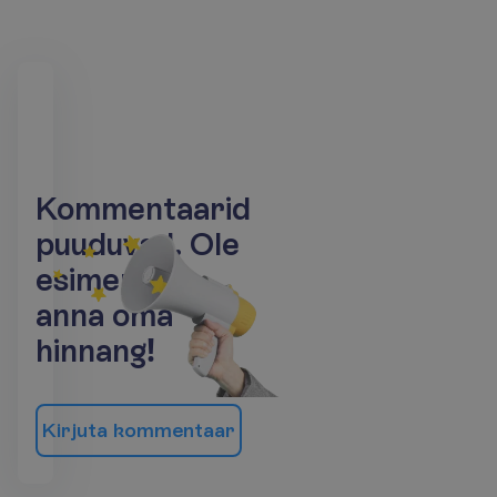
K
o
m
m
e
n
t
a
a
r
i
d
p
u
u
d
u
v
a
d
.
O
l
e
e
s
i
m
e
n
e
j
a
a
n
n
a
o
m
a
h
i
n
n
a
n
g
!
K
i
r
j
u
t
a
k
o
m
m
e
n
t
a
a
r