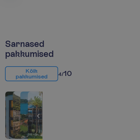
Sarnased
pakkumised
K
õ
i
k
10
4/
p
a
k
k
u
m
i
s
e
d