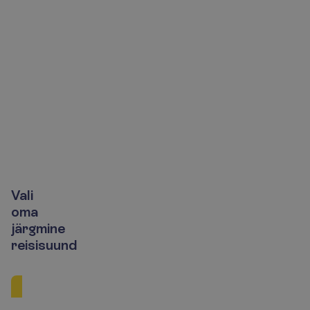
V
a
l
i
o
m
a
j
ä
r
g
m
i
n
e
r
e
i
s
i
s
u
u
n
d
Euroopa
Aafrika
Aasia