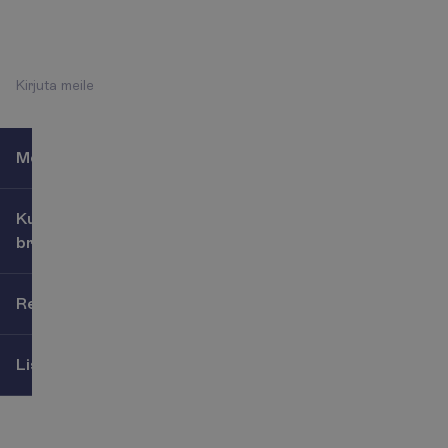
- 18:00
+372 666 8000
K
i
r
j
u
t
a
m
e
i
l
e
Meist
Kuidas reisi
broneerida?
Reisijatele
Lisateenused
J
ä
l
g
i
m
e
i
d