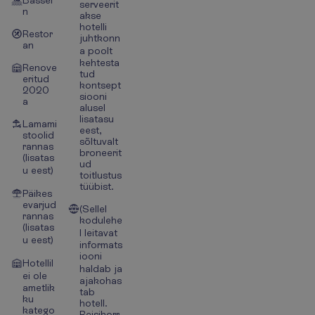
Bassei
serveerit
n
akse
hotelli
Restor
juhtkonn
an
a poolt
kehtesta
Renove
tud
eritud
kontsept
2020
siooni
a
alusel
lisatasu
Lamami
eest,
stoolid
sõltuvalt
rannas
broneerit
(lisatas
ud
u eest)
toitlustus
tüübist.
Päikes
evarjud
(Sellel
rannas
kodulehe
(lisatas
l leitavat
u eest)
informats
iooni
Hotellil
haldab ja
ei ole
ajakohas
ametlik
tab
ku
hotell.
katego
Reisikorr