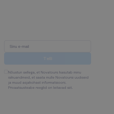
L
i
i
t
u
p
a
r
i
m
a
t
e
p
a
k
k
u
m
i
s
t
e
t
e
l
l
i
m
u
s
e
g
a
!
O
l
e
e
s
i
m
e
n
e
,
k
e
s
s
a
a
b
o
s
a
p
a
r
i
m
a
t
e
s
t
p
a
k
k
u
m
i
s
t
e
s
t
j
a
s
o
o
d
u
s
t
u
s
t
e
s
t
!
T
e
l
l
i
Nõustun sellega, et Novatours kasutab minu
isikuandmeid, et saata mulle Novatoursi uudiseid
ja muud asjakohast informatsiooni.
Privaatsusteabe reeglid on leitavad siit
.
H
o
i
a
m
e
ü
h
e
n
d
u
s
t
!
K
o
n
t
a
k
t
i
d
:
Esmaspäev - Reede 09:00