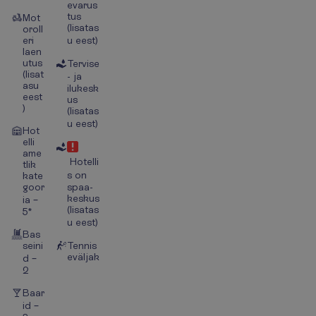
evarus
tus
Mot
(lisatas
oroll
eri
u eest)
laen
utus
Tervise
(lisat
- ja
asu
ilukesk
eest
us
)
(lisatas
u eest)
Hot
elli
ame
Hotelli
tlik
s on
kate
goor
spaa-
keskus
ia –
(lisatas
5*
u eest)
Bas
seini
Tennis
eväljak
d –
2
Baar
id –