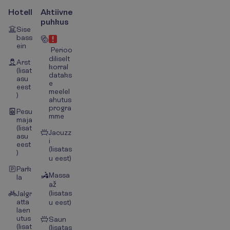
Hotell
Aktiivne
puhkus
Sise
bass
ein
Perioo
diliselt
Arst
korral
(lisat
dataks
asu
e
eest
meelel
)
ahutus
progra
Pesu
mme
maja
(lisat
Jacuzz
asu
i
eest
(lisatas
)
u eest)
Park
Massa
la
až
(lisatas
Jalgr
atta
u eest)
laen
utus
Saun
(lisat
(lisatas