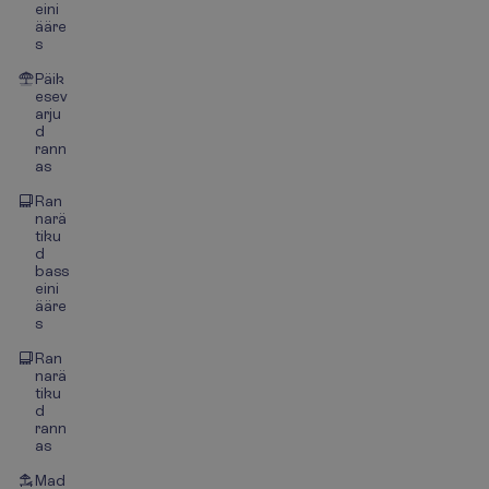
eini
ääre
s
Päik
esev
arju
d
rann
as
Ran
narä
tiku
d
bass
eini
ääre
s
Ran
narä
tiku
d
rann
as
Mad