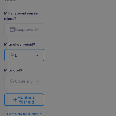
M
i
l
l
a
l
s
o
o
v
i
d
r
e
i
s
i
l
e
m
i
n
n
a
?
K
u
u
p
ä
e
v
a
d
M
i
t
m
e
k
e
s
i
r
e
i
s
i
d
?
2
M
i
t
u
ö
ö
d
?
Ö
ö
d
e
a
r
v
R
o
h
k
e
m
f
i
l
t
r
e
i
d
E
e
m
a
l
d
a
k
õ
i
k
f
i
l
t
r
i
d