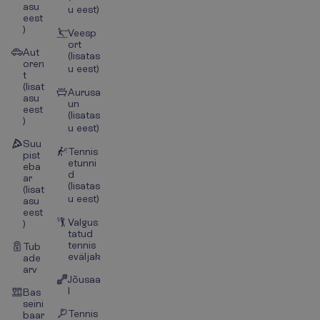
asu
u eest)
eest
)
Veesp
ort
Aut
(lisatas
oren
u eest)
t
(lisat
Aurusa
asu
un
eest
(lisatas
)
u eest)
Suu
Tennis
pist
etunni
eba
d
ar
(lisatas
(lisat
u eest)
asu
eest
Valgus
)
tatud
tennis
Tub
eväljak
ade
arv
Jõusaa
l
Bas
seini
Tennis
baar