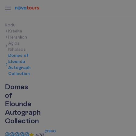
K
o
d
u
Kreeka
Heraklion
Agios
Nikolaos
Domes of
Elounda
Autograph
Collection
Domes
of
Elounda
Autograph
Collection
(
2980
4.7/5