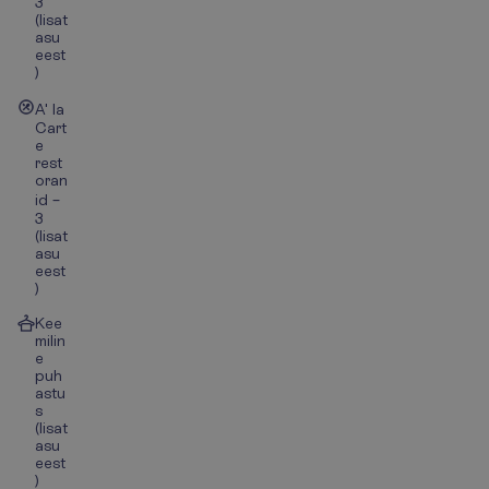
3
(lisat
asu
eest
)
A' la
Cart
e
rest
oran
id –
3
(lisat
asu
eest
)
Kee
milin
e
puh
astu
s
(lisat
asu
eest
)