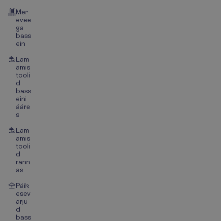
Mer
evee
ga
bass
ein
Lam
amis
tooli
d
bass
eini
ääre
s
Lam
amis
tooli
d
rann
as
Päik
esev
arju
d
bass