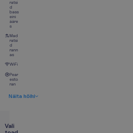
ratsi
d
bass
eini
ääre
s
Mad
ratsi
d
rann
as
WiFi
Pear
esto
ran
N
ä
i
t
a
k
õ
i
k
i
V
a
l
i
t
o
a
d