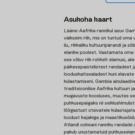
A
s
u
k
o
h
a
k
a
a
r
t
Lääne-Aafrika rannikul asuv Gam
väikseim riik, mis on tuntud oma
ilu, rikkaliku kultuuripärandi ja sõ
elanike poolest. Vaatamata oma 
see võluv riik rohkelt elamusi, al
päikesepaistelistest randadest j
looduskaitsealadest kuni elavate
külastamiseni. Gambia ainulaadne
traditsioonilise Aafrika kultuuri
mugavuste koosluses, muutes sel
puhkusepaigaks nii seiklushimulist
lõõgastust otsivatele külastajat
loodust kajakiga ja maastikusõidu
Atlandi ookeani ranniku randade 
pakub unustamatuid puhkuseelam