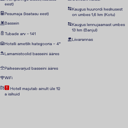
eest)
Kaugus kuurordi keskusest
Pesumaja (lisatasu eest)
on umbes 1,6 km (Kotu)
Bassein
Kaugus lennujaamast umbes
13 km (Banjul)
Tubade arv – 141
Liivarannas
Hotelli ametlik kategooria – 4*
Lamamistoolid basseini ääres
Päikesevarjud basseini ääres
WiFi
Hotell majutab ainult üle 12
a isikuid