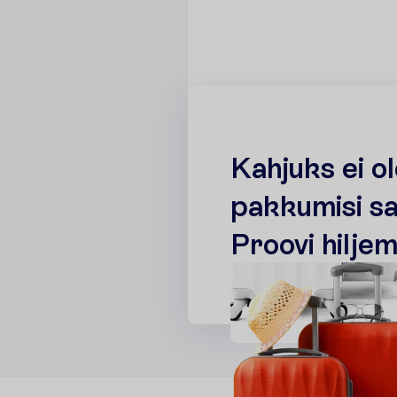
K
a
h
j
u
k
s
e
i
o
l
p
a
k
k
u
m
i
s
i
s
P
r
o
o
v
i
h
i
l
j
e