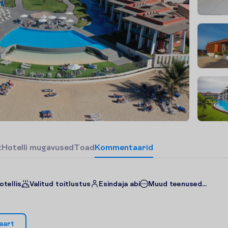
t
H
o
t
e
l
l
i
m
u
g
a
v
u
s
e
d
T
o
a
d
Kommentaarid
otellis
Valitud toitlustus
Esindaja abi
Muud teenused...
a
a
r
t