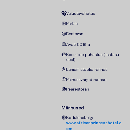
Valuutavahetus
Parkla
Restoran
Avati 2018 a
Keemiline puhastus (lisatasu
eest)
Lamamistoolid rannas
Päikesevarjud rannas
Pearestoran
Märkused
Kodulehekülg:
www.africanprincesshotel.c
om