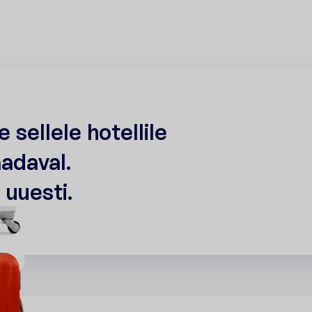
e
s
e
l
l
e
l
e
h
o
t
e
l
l
i
l
e
a
a
d
a
v
a
l
.
m
u
u
e
s
t
i
.