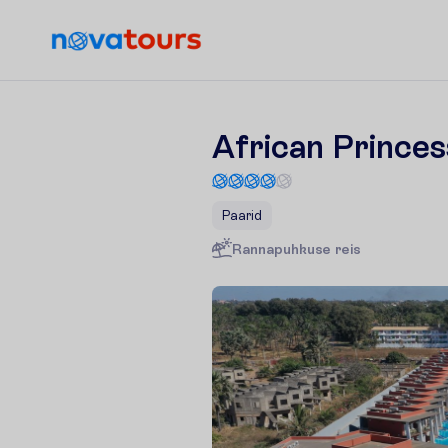
African Prince
Paarid
R
a
n
n
a
p
u
h
k
u
s
e
r
e
i
s