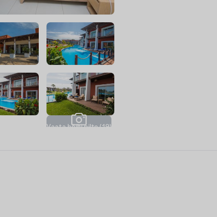
V
a
a
t
a
k
õ
i
k
i
p
i
l
t
e
(
1
9
)