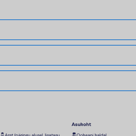
Asukoht
Arst (päringu alusel, lisatasu
Ookeani kaldal