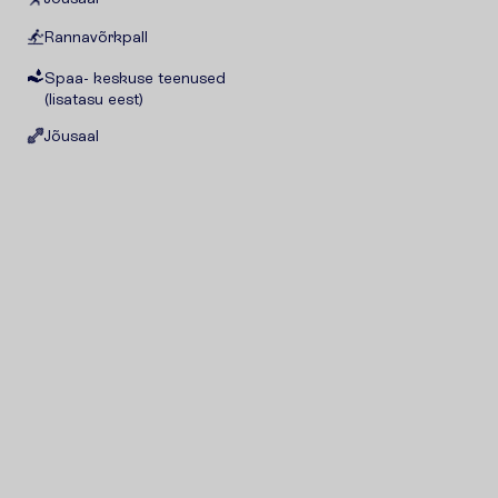
Rannavõrkpall
Spaa- keskuse teenused
(lisatasu eest)
Jõusaal