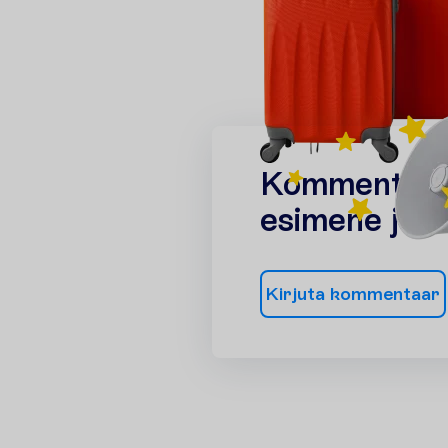
K
o
m
m
e
n
t
a
a
e
s
i
m
e
n
e
j
a
a
K
i
r
j
u
t
a
k
o
m
m
e
n
t
a
a
r