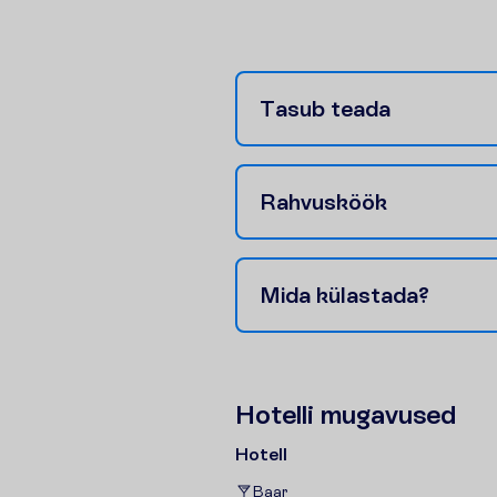
T
a
s
u
b
t
e
a
d
a
R
a
h
v
u
s
k
ö
ö
k
M
i
d
a
k
ü
l
a
s
t
a
d
a
?
H
o
t
e
l
l
i
m
u
g
a
v
u
s
e
d
Hotell
Baar