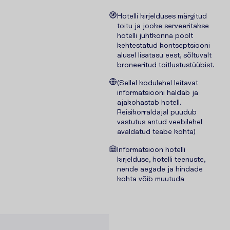
Hotelli kirjelduses märgitud
toitu ja jooke serveeritakse
hotelli juhtkonna poolt
kehtestatud kontseptsiooni
alusel lisatasu eest, sõltuvalt
broneeritud toitlustustüübist.
(Sellel kodulehel leitavat
informatsiooni haldab ja
ajakohastab hotell.
Reisikorraldajal puudub
vastutus antud veebilehel
avaldatud teabe kohta)
Informatsioon hotelli
kirjelduse, hotelli teenuste,
nende aegade ja hindade
kohta võib muutuda