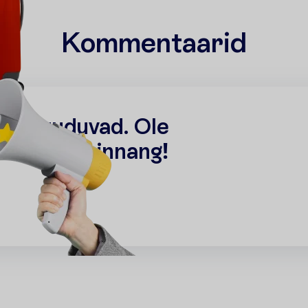
Kommentaarid
r
i
d
p
u
u
d
u
v
a
d
.
O
l
e
n
n
a
o
m
a
h
i
n
n
a
n
g
!