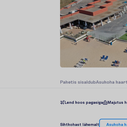
P
a
k
e
t
i
s
s
i
s
a
l
d
u
b
A
s
u
k
o
h
a
k
a
a
r
Lend koos pagasiga
Majutus h
S
i
h
t
k
o
h
a
s
t
l
ä
h
e
m
a
l
t
A
s
u
k
o
h
a
k