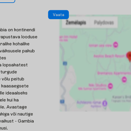
V
a
a
t
a
bia on kontinendi
 vapustava looduse
bralike kohalike
väiksusele pakub
ates
a lopsakatest
 turgude
 võlu peitub
 ja kaasaegsete
le ideaalseks
ele kui ka
ele. Avastage
kiga või nautige
vaikust - Gambia
usi.