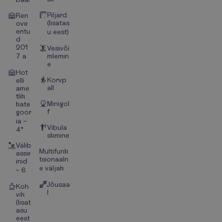
Piljard
Ren
(lisatas
ove
eritu
u eest)
d
201
Vesivõi
7 a
mlemin
e
Hot
Korvp
elli
all
ame
tlik
Minigol
kate
f
goor
ia –
Vibula
4*
skmine
Välib
Multifunk
asse
tsionaaln
inid
e väljak
– 6
Jõusaa
Koh
l
vik
(lisat
asu
eest