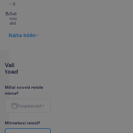
– 2
Bali
voo
did
N
ä
i
t
a
k
õ
i
k
i
V
a
l
i
t
o
a
d
M
i
l
l
a
l
s
o
o
v
i
d
r
e
i
s
i
l
e
m
i
n
n
a
?
K
u
u
p
ä
e
v
a
d
M
i
t
m
e
k
e
s
i
r
e
i
s
i
d
?