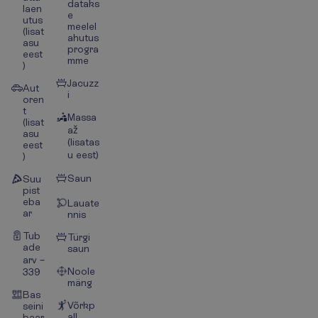
dataks
laen
e
utus
meelel
(lisat
ahutus
asu
progra
eest
mme
)
Jacuzz
Aut
i
oren
t
Massa
(lisat
až
asu
(lisatas
eest
u eest)
)
Saun
Suu
pist
eba
Lauate
ar
nnis
Tub
Türgi
ade
saun
arv –
Noole
339
mäng
Bas
Võrkp
seini
all
baar