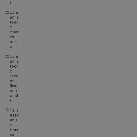
)
Lam
amis
tooli
d
bass
eini
ääre
s
Lam
amis
tooli
d
rann
as
(lisat
asu
eest
)
Päik
esev
arju
d
bass
eini