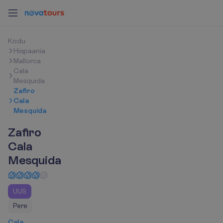
K
o
d
u
Hispaania
Mallorca
Cala
Mesquida
Zafiro
Cala
Mesquida
Zafiro
Cala
Mesquida
UUS
Pere
Cala