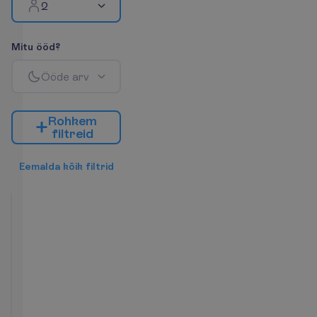
2
M
i
t
u
ö
ö
d
?
Ö
ö
d
e
a
r
v
R
o
h
k
e
m
f
i
l
t
r
e
i
d
E
e
m
a
l
d
a
k
õ
i
k
f
i
l
t
r
i
d
One
Bedroom
Suite
A
2
HB+
7 ööd, 
17.10.2026
 - 
24.10.2026