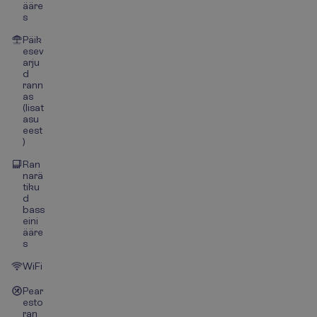
ääre
s
Päik
esev
arju
d
rann
as
(lisat
asu
eest
)
Ran
narä
tiku
d
bass
eini
ääre
s
WiFi
Pear
esto
ran