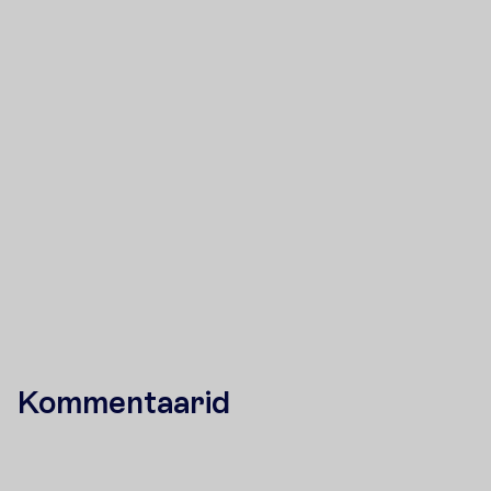
aitavad
Sind
meeleldi!
Saada päring
+372 666 8000
Kommentaarid