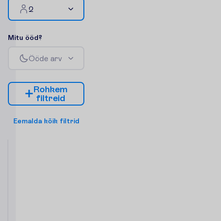
2
M
i
t
u
ö
ö
d
?
Ö
ö
d
e
a
r
v
R
o
h
k
e
m
f
i
l
t
r
e
i
d
E
e
m
a
l
d
a
k
õ
i
k
f
i
l
t
r
i
d
Promo
Room
2
BB
7 ööd, 
19.09.2026
 - 
26.09.2026
997.50