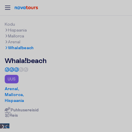
K
o
d
u
Hispaania
Mallorca
Arenal
Whala!beach
Whala!beach
UUS
Arenal,
Mallorca,
Hispaania
Puhkusereisid
R
e
i
s
Pakkumine