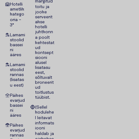
märgitud
Hotelli
toitu ja
ametlik
jooke
katego
serveerit
oria –
akse
3*
hotelli
juhtkonn
Lamami
a poolt
stoolid
kehtestat
bassei
ud
ni
kontsept
ääres
siooni
alusel
Lamami
lisatasu
stoolid
eest,
rannas
sõltuvalt
(lisatas
broneerit
u eest)
ud
toitlustus
Päikes
tüübist.
evarjud
bassei
(Sellel
ni
kodulehe
ääres
l leitavat
informats
Päikes
iooni
evarjud
haldab ja
rannas
ajakohas