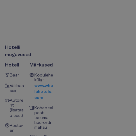
H
o
t
e
l
l
i
m
u
g
a
v
u
s
e
d
Hotell
Märkused
Baar
Kodulehe
külg:
www.wha
Välibas
sein
lahotels.
com
Autore
nt
Kohapeal
(lisatas
peab
u eest)
tasuma
kuurordi
Restor
maksu
an