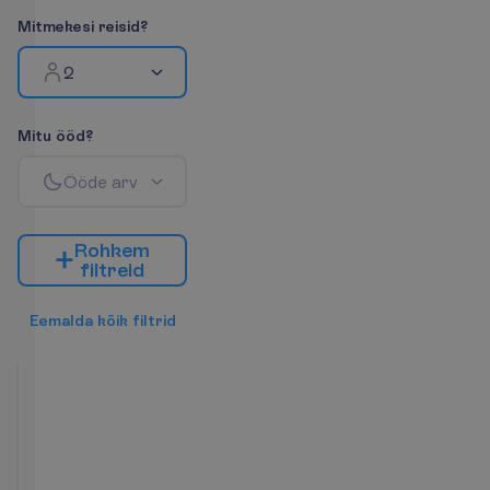
M
i
t
m
e
k
e
s
i
r
e
i
s
i
d
?
2
M
i
t
u
ö
ö
d
?
Ö
ö
d
e
a
r
v
R
o
h
k
e
m
f
i
l
t
r
e
i
d
E
e
m
a
l
d
a
k
õ
i
k
f
i
l
t
r
i
d
Studio
2
RO
7 ööd, 
19.09.2026
 - 
26.09.2026