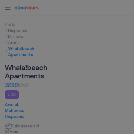
K
o
d
u
Hispaania
Mallorca
Arenal
Whala!beach
Apartments
Whala!beach
Apartments
UUS
Arenal,
Mallorca,
Hispaania
Puhkusereisid
R
e
i
s