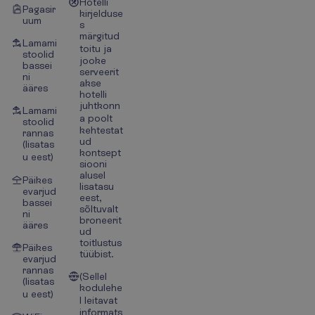
Hotelli
Pagasir
kirjelduse
uum
s
märgitud
Lamami
toitu ja
stoolid
jooke
bassei
serveerit
ni
akse
ääres
hotelli
juhtkonn
Lamami
a poolt
stoolid
kehtestat
rannas
ud
(lisatas
kontsept
u eest)
siooni
alusel
Päikes
lisatasu
evarjud
eest,
bassei
sõltuvalt
ni
broneerit
ääres
ud
toitlustus
Päikes
tüübist.
evarjud
rannas
(Sellel
(lisatas
kodulehe
u eest)
l leitavat
informats