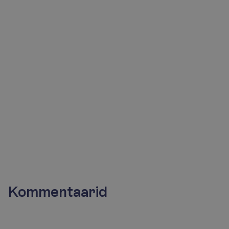
konsultandid
aitavad
Sind
meeleldi!
Saada päring
+372 666 8000
Kommentaarid