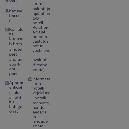
WiFi
iooni
haldab ja
Katuse
ajakohas
bassei
tab
n
hotell.
Reisikorr
Komple
aldajal
ks
puudub
koosne
vastutus
b both
antud
a hotel
veebilehe
part
l
and an
avaldatu
apartm
d teabe
ent
kohta)
part
Informats
Apartm
ioon
entidel
hotelli
ei ole
kirjelduse
ametlik
, hotelli
ku
teenuste,
katego
nende
oriat
aegade
ja
hindade
kohta