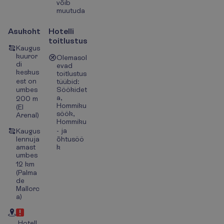
võib
muutuda
Asukoht
Hotelli
toitlustus
Kaugus
kuuror
Olemasol
di
evad
keskus
toitlustus
est on
tüübid:
umbes
Söökidet
a,
200 m
Hommiku
(El
söök,
Arenal)
Hommiku
- ja
Kaugus
lennuja
õhtusöö
amast
k
umbes
12 km
(Palma
de
Mallorc
a)
Hotell