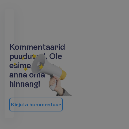
K
o
m
m
e
n
t
a
a
r
i
d
p
u
u
d
u
v
a
d
.
O
l
e
e
s
i
m
e
n
e
j
a
a
n
n
a
o
m
a
h
i
n
n
a
n
g
!
K
i
r
j
u
t
a
k
o
m
m
e
n
t
a
a
r