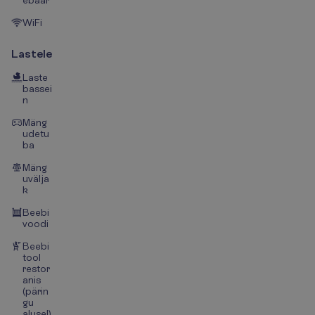
ebaar
WiFi
Lastele
Laste
bassei
n
Mäng
udetu
ba
Mäng
uvälja
k
Beebi
voodi
Beebi
tool
restor
anis
(pärin
gu
alusel)