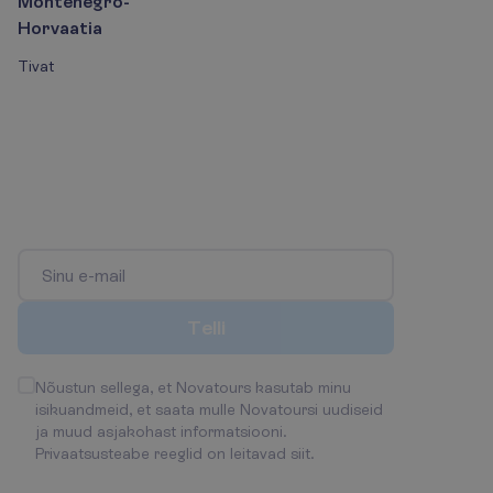
Montenegro-
Horvaatia
Tivat
L
i
i
t
u
p
a
r
i
m
a
t
e
p
a
k
k
u
m
i
s
t
e
t
e
l
l
i
m
u
s
e
g
a
!
O
l
e
e
s
i
m
e
n
e
,
k
e
s
s
a
a
b
o
s
a
p
a
r
i
m
a
t
e
s
t
p
a
k
k
u
m
i
s
t
e
s
t
j
a
s
o
o
d
u
s
t
u
s
t
e
s
t
!
T
e
l
l
i
Nõustun sellega, et Novatours kasutab minu
isikuandmeid, et saata mulle Novatoursi uudiseid
ja muud asjakohast informatsiooni.
Privaatsusteabe reeglid on leitavad siit
.
H
o
i
a
m
e
ü
h
e
n
d
u
s
t
!