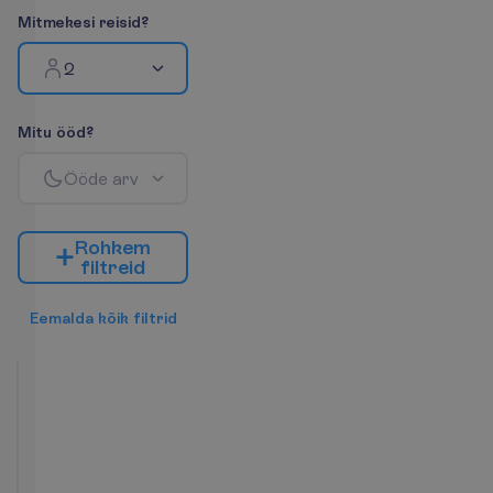
M
i
t
m
e
k
e
s
i
r
e
i
s
i
d
?
2
M
i
t
u
ö
ö
d
?
Ö
ö
d
e
a
r
v
R
o
h
k
e
m
f
i
l
t
r
e
i
d
E
e
m
a
l
d
a
k
õ
i
k
f
i
l
t
r
i
d
Promo
Room
2
HB
7 ööd, 