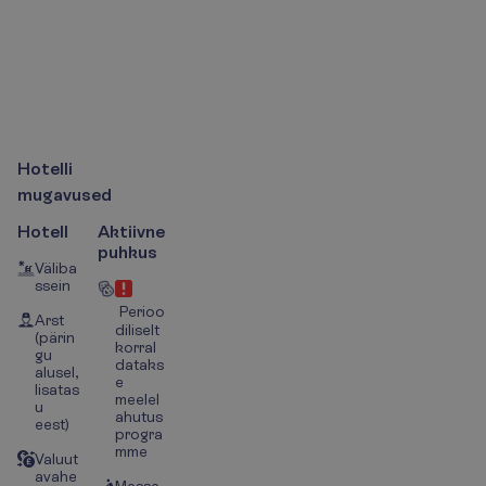
H
o
t
e
l
l
i
m
u
g
a
v
u
s
e
d
Hotell
Aktiivne
puhkus
Väliba
ssein
Perioo
Arst
diliselt
(pärin
korral
gu
dataks
alusel,
e
lisatas
meelel
u
ahutus
eest)
progra
mme
Valuut
avahe