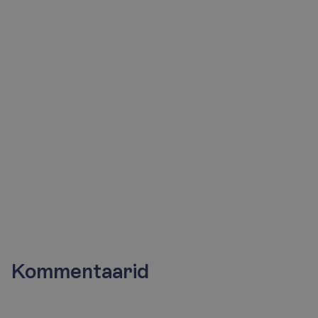
konsultandid
aitavad
Sind
meeleldi!
Saada päring
+372 666 8000
Kommentaarid