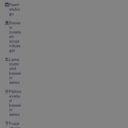
Raam
atuko
gu
Basse
in
(osalis
elt
sooje
nduse
ga)
Lama
misto
olid
bassei
ni
ääres
Päikes
evarju
d
bassei
ni
ääres
Fuaje