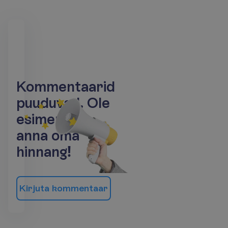
K
o
m
m
e
n
t
a
a
r
i
d
p
u
u
d
u
v
a
d
.
O
l
e
e
s
i
m
e
n
e
j
a
a
n
n
a
o
m
a
h
i
n
n
a
n
g
!
K
i
r
j
u
t
a
k
o
m
m
e
n
t
a
a
r