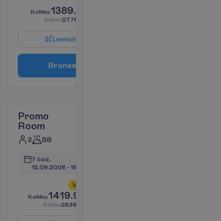
1389.33
K
o
k
k
u
:
€/reisija
K
o
k
k
u
2778.66
€/pakett
L
e
n
n
u
i
n
f
o
B
r
o
n
e
e
r
i
Promo
Room
2
BB
7 ööd, 
12.09.2026
 - 
19.09.2026
V
a
i
d
5
a
l
l
e
s
!
1419.94
K
o
k
k
u
:
€/reisija
K
o
k
k
u
2839.88
€/pakett