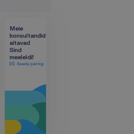
Meie
konsultandid
aitavad
Sind
meeleldi!
Saada päring
+372 666 8000