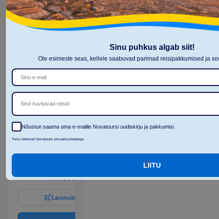
L
e
n
n
u
i
n
f
o
B
r
o
n
e
e
r
i
Sinu puhkus algab siit!
Ole esimeste seas, kellele saabuvad parimad reisipakkumised ja 
Standard
Room
Sind huvitavad reisid
2
HB
Nõustun saama oma e-mailile Novatoursi uudiskirju ja pakkumisi.
7 ööd, 
Tutvu lähemalt Novatoursi privaatsusteabega.
12.09.2026
 - 
19.09.2026
V
a
i
d
5
a
l
l
e
s
!
LIITU
1508.09
K
o
k
k
u
:
€/reisija
K
o
k
k
u
3016.18
€/pakett
L
e
n
n
u
i
n
f
o