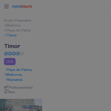
K
o
d
u
Hispaania
Mallorca
Playa de Palma
Timor
Timor
UUS
Playa de Palma,
Mallorca,
Hispaania
Puhkusereisid
R
e
i
s