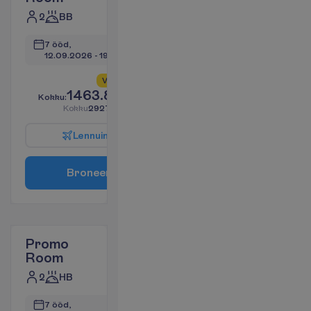
2
BB
7 ööd, 
12.09.2026
 - 
19.09.2026
V
a
i
d
5
a
l
l
e
s
!
1463.80
K
o
k
k
u
:
€/reisija
K
o
k
k
u
2927.61
€/pakett
L
e
n
n
u
i
n
f
o
B
r
o
n
e
e
r
i
Promo
Room
2
HB
7 ööd, 