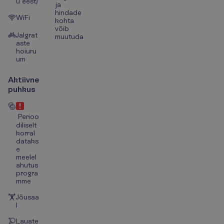
u eest)
ja
hindade
WiFi
kohta
võib
Jalgrat
muutuda
aste
hoiuru
um
Aktiivne
puhkus
Perioo
diliselt
korral
dataks
e
meelel
ahutus
progra
mme
Jõusaa
l
Lauate