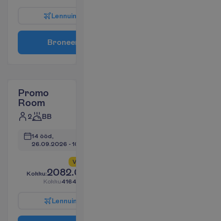
L
e
n
n
u
i
n
f
o
B
r
o
n
e
e
r
i
Promo
Room
2
BB
14 ööd, 
26.09.2026
 - 
10.10.2026
V
a
i
d
6
a
l
l
e
s
!
2082.03
K
o
k
k
u
:
€/reisija
K
o
k
k
u
4164.06
€/pakett
L
e
n
n
u
i
n
f
o