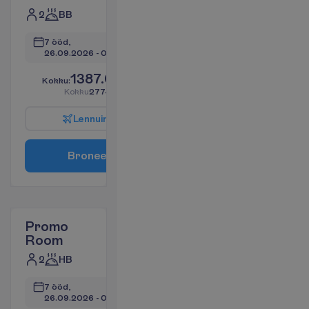
2
BB
7 ööd, 
26.09.2026
 - 
03.10.2026
1387.09
K
o
k
k
u
:
€/reisija
K
o
k
k
u
2774.18
€/pakett
L
e
n
n
u
i
n
f
o
B
r
o
n
e
e
r
i
Promo
Room
2
HB
7 ööd, 
26.09.2026
 - 
03.10.2026