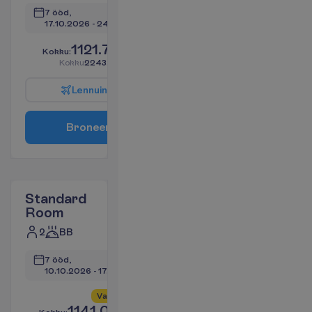
7 ööd, 
17.10.2026
 - 
24.10.2026
1121.70
K
o
k
k
u
:
€/reisija
K
o
k
k
u
2243.38
€/pakett
L
e
n
n
u
i
n
f
o
B
r
o
n
e
e
r
i
Standard
Room
2
BB
7 ööd, 
10.10.2026
 - 
17.10.2026
V
a
i
d
4
a
l
l
e
s
!
1141.05