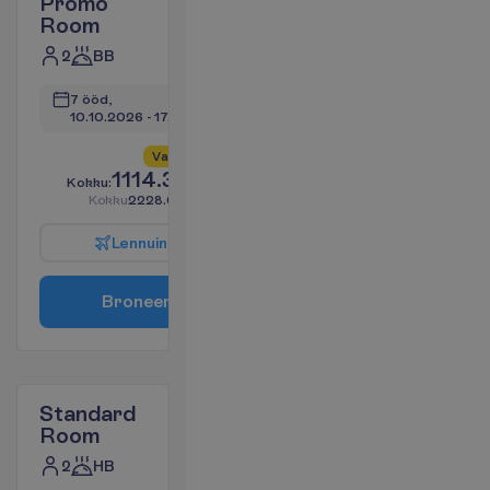
Promo
Room
2
BB
7 ööd, 
10.10.2026
 - 
17.10.2026
V
a
i
d
4
a
l
l
e
s
!
1114.31
K
o
k
k
u
:
€/reisija
K
o
k
k
u
2228.62
€/pakett
L
e
n
n
u
i
n
f
o
B
r
o
n
e
e
r
i
Standard
Room
2
HB