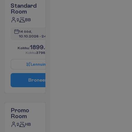
Standard
Room
2
BB
14 ööd, 
10.10.2026
 - 
24.10.2026
1899.31
K
o
k
k
u
:
€/reisija
K
o
k
k
u
3798.62
€/pakett
L
e
n
n
u
i
n
f
o
B
r
o
n
e
e
r
i
Promo
Room
2
HB