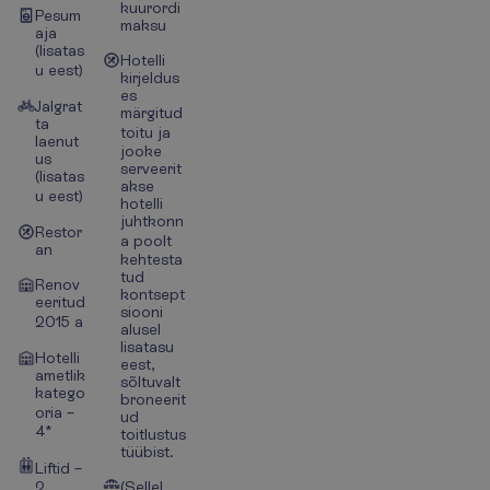
kuurordi
Pesum
maksu
aja
(lisatas
Hotelli
u eest)
kirjeldus
es
Jalgrat
märgitud
ta
toitu ja
laenut
jooke
us
serveerit
(lisatas
akse
u eest)
hotelli
juhtkonn
Restor
a poolt
an
kehtesta
tud
Renov
kontsept
eeritud
siooni
2015 a
alusel
lisatasu
Hotelli
eest,
ametlik
sõltuvalt
katego
broneerit
oria –
ud
4*
toitlustus
tüübist.
Liftid –
2
(Sellel