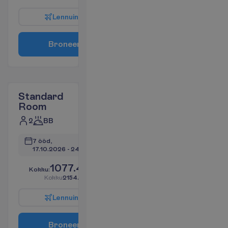
L
e
n
n
u
i
n
f
o
B
r
o
n
e
e
r
i
Standard
Room
2
BB
7 ööd, 
17.10.2026
 - 
24.10.2026
1077.41
K
o
k
k
u
:
€/reisija
K
o
k
k
u
2154.82
€/pakett
L
e
n
n
u
i
n
f
o
B
r
o
n
e
e
r
i