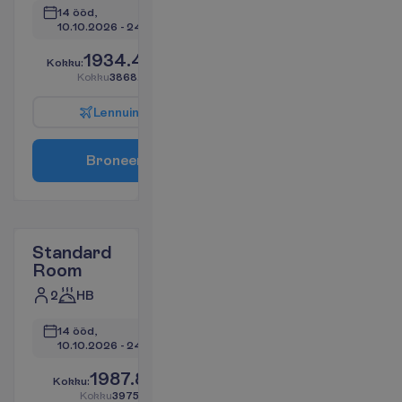
14 ööd, 
10.10.2026
 - 
24.10.2026
1934.40
K
o
k
k
u
:
€/reisija
K
o
k
k
u
3868.80
€/pakett
L
e
n
n
u
i
n
f
o
B
r
o
n
e
e
r
i
Standard
Room
2
HB
14 ööd, 
10.10.2026
 - 
24.10.2026
1987.87
K
o
k
k
u
:
€/reisija
K
o
k
k
u
3975.75
€/pakett