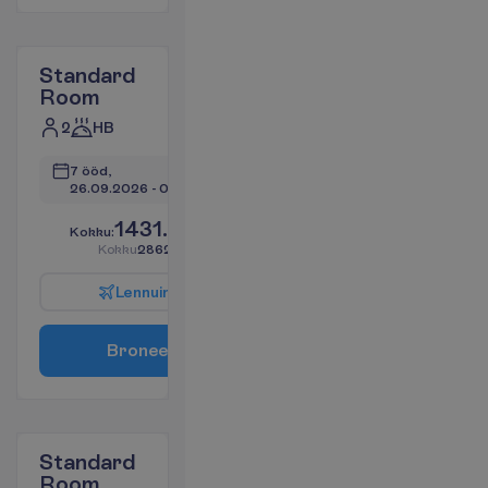
Standard
Room
2
HB
7 ööd, 
26.09.2026
 - 
03.10.2026
1431.37
K
o
k
k
u
:
€/reisija
K
o
k
k
u
2862.74
€/pakett
L
e
n
n
u
i
n
f
o
B
r
o
n
e
e
r
i
Standard
Room