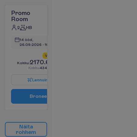
Promo
Room
2
HB
14 ööd, 
26.09.2026
 - 
10.10.2026
V
a
i
d
6
a
l
l
e
s
!
2170.60
K
o
k
k
u
:
€/reisija
K
o
k
k
u
4341.19
€/pakett
L
e
n
n
u
i
n
f
o
B
r
o
n
e
e
r
i
N
ä
i
t
a
r
o
h
k
e
m