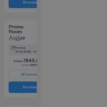
B
r
o
n
e
e
r
i
Promo
Room
2
BB
14 ööd, 
10.10.2026
 - 
24.10.2026
1845.83
K
o
k
k
u
:
€/reisija
K
o
k
k
u
3691.66
€/pakett
L
e
n
n
u
i
n
f
o
B
r
o
n
e
e
r
i