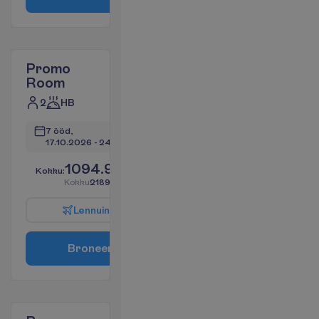
Promo
Room
2
HB
7 ööd, 
17.10.2026
 - 
24.10.2026
1094.96
K
o
k
k
u
:
€/reisija
K
o
k
k
u
2189.91
€/pakett
L
e
n
n
u
i
n
f
o
B
r
o
n
e
e
r
i