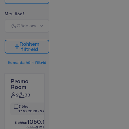
M
i
t
u
ö
ö
d
?
Ö
ö
d
e
a
r
v
R
o
h
k
e
m
f
i
l
t
r
e
i
d
E
e
m
a
l
d
a
k
õ
i
k
f
i
l
t
r
i
d
Promo
Room
2
BB
7 ööd, 
17.10.2026
 - 
24.10.2026
1050.67
K
o
k
k
u
:
€/reisija
K
o
k
k
u
2101.34
€/pakett