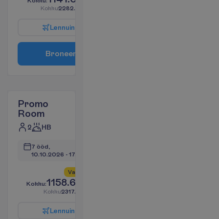
K
o
k
k
u
:
€/reisija
K
o
k
k
u
2282.10
€/pakett
L
e
n
n
u
i
n
f
o
B
r
o
n
e
e
r
i
Promo
Room
2
HB
7 ööd, 
10.10.2026
 - 
17.10.2026
V
a
i
d
4
a
l
l
e
s
!
1158.60
K
o
k
k
u
:
€/reisija
K
o
k
k
u
2317.19
€/pakett
L
e
n
n
u
i
n
f
o