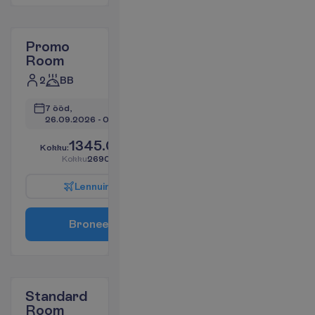
Promo
Room
2
BB
7 ööd, 
26.09.2026
 - 
03.10.2026
1345.04
K
o
k
k
u
:
€/reisija
K
o
k
k
u
2690.09
€/pakett
L
e
n
n
u
i
n
f
o
B
r
o
n
e
e
r
i
Standard
Room