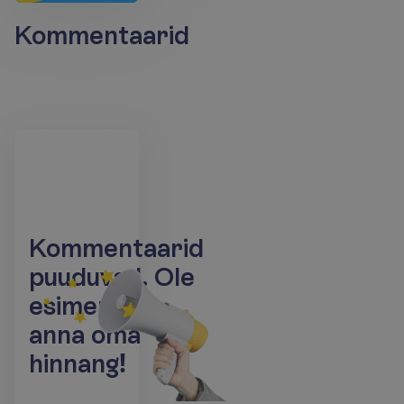
Kommentaarid
K
o
m
m
e
n
t
a
a
r
i
d
p
u
u
d
u
v
a
d
.
O
l
e
e
s
i
m
e
n
e
j
a
a
n
n
a
o
m
a
h
i
n
n
a
n
g
!