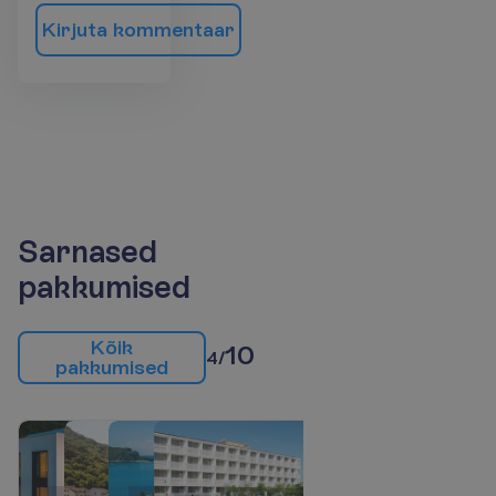
K
i
r
j
u
t
a
k
o
m
m
e
n
t
a
a
r
Sarnased
pakkumised
K
õ
i
k
10
4/
p
a
k
k
u
m
i
s
e
d