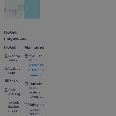
H
o
t
e
l
l
i
m
u
g
a
v
u
s
e
d
Hotell
Märkused
Siseba
Koduleh
ssein
ekülg:
www.hot
Välibas
eltimor.c
sein
om/en/
Disko
Rätikuid
saab
Arst
rentida
(päring
kohapeal
u
alusel,
Kohapea
lisatas
l peab
u eest)
tasuma