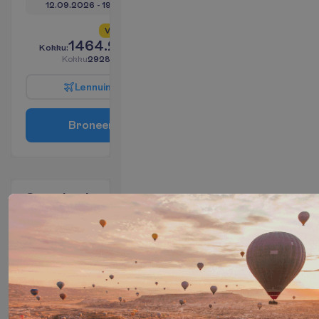
12.09.2026
 - 
19.09.2026
V
a
i
d
5
a
l
l
e
s
!
1464.22
K
o
k
k
u
:
€/reisija
K
o
k
k
u
2928.45
€/pakett
L
e
n
n
u
i
n
f
o
B
r
o
n
e
e
r
i
Standard
Room
2
HB
7 ööd, 
19.09.2026
 - 
26.09.2026
1468.09
K
o
k
k
u
:
€/reisija
K
o
k
k
u
2936.18
€/pakett