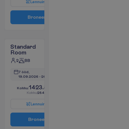
L
e
n
n
u
i
n
f
o
B
r
o
n
e
e
r
i
Standard
Room
2
BB
7 ööd, 
19.09.2026
 - 
26.09.2026
1423.80
K
o
k
k
u
:
€/reisija
K
o
k
k
u
2847.61
€/pakett
L
e
n
n
u
i
n
f
o
B
r
o
n
e
e
r
i