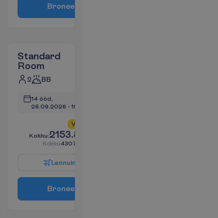
B
r
o
n
e
e
r
i
Standard
Room
2
BB
14 ööd, 
26.09.2026
 - 
10.10.2026
V
a
i
d
6
a
l
l
e
s
!
2153.89
K
o
k
k
u
:
€/reisija
K
o
k
k
u
4307.76
€/pakett
L
e
n
n
u
i
n
f
o
B
r
o
n
e
e
r
i