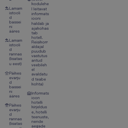
kodulehe
Lamam
l leitavat
istooli
informats
d
iooni
bassei
haldab ja
ni
ajakohas
ääres
tab
hotell.
Lamam
Reisikorr
istooli
aldajal
d
puudub
rannas
vastutus
(lisatas
antud
u eest)
veebileh
el
Päikes
avaldatu
evarju
d teabe
d
kohta)
bassei
ni
Informats
ääres
ioon
hotelli
Päikes
kirjeldus
evarju
e, hotelli
d
teenuste,
rannas
nende
(lisatas
aegade