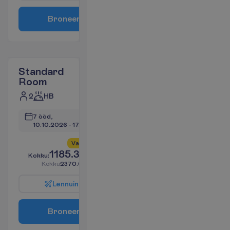
B
r
o
n
e
e
r
i
Standard
Room
2
HB
7 ööd, 
10.10.2026
 - 
17.10.2026
V
a
i
d
4
a
l
l
e
s
!
1185.34
K
o
k
k
u
:
€/reisija
K
o
k
k
u
2370.66
€/pakett
L
e
n
n
u
i
n
f
o
B
r
o
n
e
e
r
i