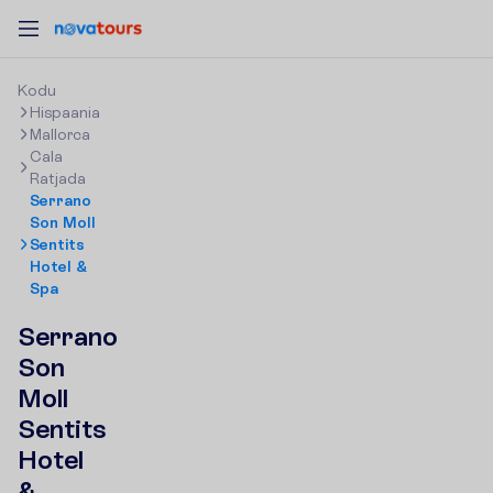
K
o
d
u
Hispaania
Mallorca
Cala
Ratjada
Serrano
Son Moll
Sentits
Hotel &
Spa
Serrano
Son
Moll
Sentits
Hotel
&