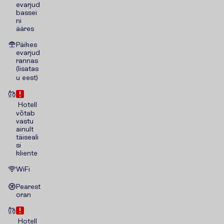
evarjud
bassei
ni
ääres
Päikes
evarjud
rannas
(lisatas
u eest)
Hotell
võtab
vastu
ainult
täiseali
si
kliente
WiFi
Pearest
oran
Hotell