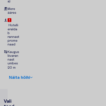
a)
Mere
ääres
Hotelli
eralda
b
rannast
prome
naad
Kaugus
liivaran
nast
umbes
20 m
N
ä
i
t
a
k
õ
i
k
i
V
a
l
i