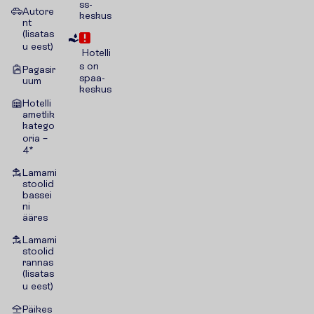
ss-
Autore
keskus
nt
(lisatas
u eest)
Hotelli
s on
Pagasir
spaa-
uum
keskus
Hotelli
ametlik
katego
oria –
4*
Lamami
stoolid
bassei
ni
ääres
Lamami
stoolid
rannas
(lisatas
u eest)
Päikes