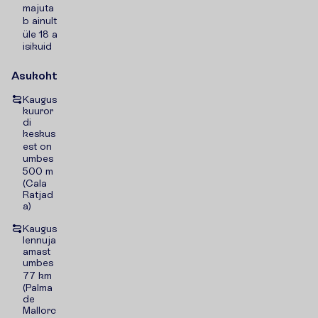
majuta
b ainult
üle 18 a
isikuid
Asukoht
Kaugus
kuuror
di
keskus
est on
umbes
500 m
(Cala
Ratjad
a)
Kaugus
lennuja
amast
umbes
77 km
(Palma
de
Mallorc