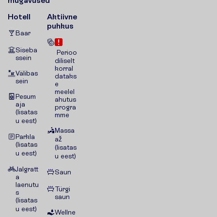
m
u
g
a
v
u
s
e
d
Hotell
Aktiivne
puhkus
Baar
Siseba
Perioo
ssein
diliselt
korral
Välibas
dataks
sein
e
meelel
Pesum
ahutus
aja
progra
(lisatas
mme
u eest)
Massa
Parkla
až
(lisatas
(lisatas
u eest)
u eest)
Jalgratt
Saun
a
laenutu
Türgi
s
saun
(lisatas
u eest)
Wellne