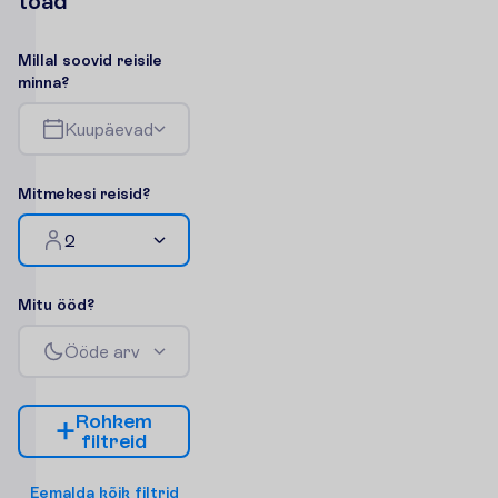
t
o
a
d
M
i
l
l
a
l
s
o
o
v
i
d
r
e
i
s
i
l
e
m
i
n
n
a
?
K
u
u
p
ä
e
v
a
d
M
i
t
m
e
k
e
s
i
r
e
i
s
i
d
?
2
M
i
t
u
ö
ö
d
?
Ö
ö
d
e
a
r
v
R
o
h
k
e
m
f
i
l
t
r
e
i
d
E
e
m
a
l
d
a
k
õ
i
k
f
i
l
t
r
i
d